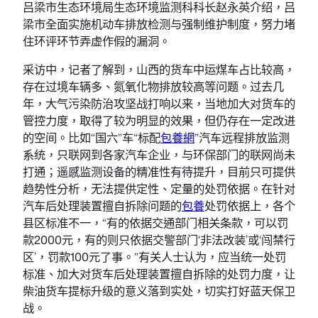
吕梁市生态环境局生态环境监测科科长赵永英介绍，吕
梁市全面实施机动车排放检测与强制维护制度，努力堵
住环评环节弄虚作假的漏洞。
采访中，记者了解到，山西的货车中运煤车占比较高，
存在过境车辆多、氮氧化物排放较高等问题。过去几
年，大气污染防治攻坚战打响以来，当地加大对货车的
管控力度，取得了较为明显的效果，但仍存在一定改进
的空间。比如“国六”车“标配
包養網
”汽车远程排放监测
系统，只联网到各家汽车企业，与环保部门的联网尚未
打通；遥感监测设备的精准性有待提升，目前只可提供
趋势性分析，无法提供定性、定量的处罚依据。在针对
汽车后处理装置擅自拆除问题的
包養
处罚依据上，各个
县区标准不一，“有的依据交通部门相关条款，可以罚
款2000元，有的则只依据交警部门‘非法改装’或‘闯禁行
区’，罚款100元了事。”有关人士认为，应当统一处罚
标准、加大对货车后处理装置擅自拆除的处罚力度，让
柴油货车提标升级的意义落到实处，切实打好蓝天保卫
战。