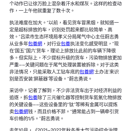
个动作已让徐万脸上混杂着汗水和煤灰。这样的检查动
作，一上午他就重复了数十次。
执法难度在加大。“以前，看见货车冒黑烟，就知道一
定是超标排放的车，识别处罚起来都比较简单、高
效。”吕梁市生态环境局孝义分局尾气中心主任蔚志勇
从业多年
包養網
，对行业
包養
执法变化感受明显，“现
在‘国五’‘国六’货车，理论上排放比此前的车辆下降很
多。但实际上，不少提标升级的货车，污染物排放更加
严重——关键问题在于尾气处理装置被拆除。对于这类
非法情况，只能采取人工钻车底的
包養網
‘土办法’来识
别是否安装‘屏蔽器’等设备。”蔚志勇说。
采访中，记者了解到，不少非法货车出于对经济利益的
追逐，拆
包養
除了三元催化器等控制货车氮氧化物排放
的关键设备——这些设备里的“钛”等稀有金属可以提炼
卖
包養網
钱，而且价格不菲。“通常能占到一辆牵引货
车价格的1/5。”蔚志勇说。
去年10月，《2021—2022年秋冬季大气污染综合治理