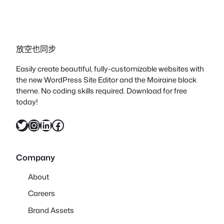
放空也同步
Easily create beautiful, fully-customizable websites with
the new WordPress Site Editor and the Moiraine block
theme. No coding skills required. Download for free
today!
X
Instagram
LinkedIn
Facebook
Company
About
Careers
Brand Assets