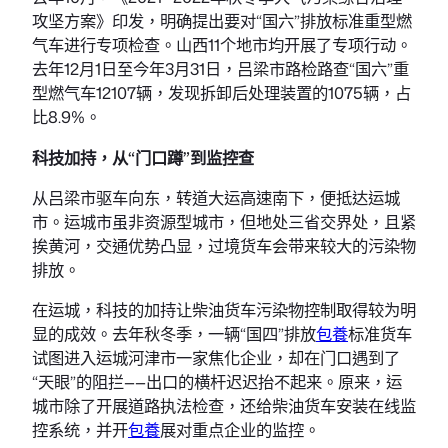
攻坚方案》印发，明确提出要对“国六”排放标准重型燃
气车进行专项检查。山西11个地市均开展了专项行动。
去年12月1日至今年3月31日，吕梁市路检路查“国六”重
型燃气车12107辆，发现拆卸后处理装置的1075辆，占
比8.9%。
科技加持，从“门口蹲”到监控查
从吕梁市驱车向东，转道大运高速南下，便抵达运城
市。运城市虽非资源型城市，但地处三省交界处，且紧
挨黄河，交通优势凸显，过境货车会带来较大的污染物
排放。
在运城，科技的加持让柴油货车污染物控制取得较为明
显的成效。去年秋冬季，一辆“国四”排放
包養
标准货车
试图进入运城河津市一家焦化企业，却在门口遇到了
“天眼”的阻拦——出口的横杆迟迟抬不起来。原来，运
城市除了开展道路执法检查，还给柴油货车安装在线监
控系统，并开
包養
展对重点企业的监控。