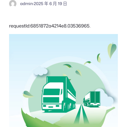
admin
·
2025 年 6 月 19 日
requestId:6851872a4214e8.03536965.