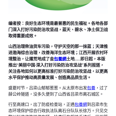
编者按：良好生态环境是最普惠的民生福祉。各地各部
门深入打好污染防治攻坚战，蓝天、碧水、净土保卫战
取得重要成效。
山西治理柴油货车污染，守护天空的那一抹蓝；天津推
进渤海综合治理，改善海洋生态环境；江西开展农村环
境整治，让撂荒地成了金
包養網
土地……即日起，本版
推出“美丽中国·深入打好污染防治攻坚战”系列报道，
关注各地如何以更高标准打好污染防治攻坚战，以更高
水平保护推动高质量发展、创造高品质生活。
盛夏时节，吕梁山郁郁葱葱。从太原市出发
包養
，过了
薛公岭隧道，没多久便到了山西省吕梁市离石城区。
行至高速口，出了防疫检查站，正遇
包養網
到吕梁市生
态环境保护综合行政执法队离石分队队长徐万。只见交