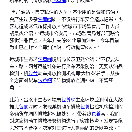
轿车的氧气传感器就
包養網
出现了故障。
“黑加油站、售卖私油的人员，不少用的是调和汽油，
会产生过多杂
包養網
质，不仅给行车安全造成隐患，也
容易造成尾气超标排放。”运城市市场监管局工作人员
胡景杰介绍，“运城市公安局、市场监管局等部门联合
强化油品管控，去年共关停84个黑加油站，今年目前
为止已查封14个黑加油站，行政拘留8人。”
运城市生态环
包養網
境局局长袁卫廷介绍：“不仅要从
车、路、网等运输链条进行货车污染防治，更要从油品
检测、机
包養
动车排放检测机构等‘大链条’着手，从多
个方面对货车
包養網
污染物排放查漏补缺，不留死
角。”
此前，吕梁市生态环境局
包養網
生态环境监测科在大数
据比
包養
对时，发现某机动车排放
包養
检验机构检测的
多辆货车均因排放超标被处罚，“带着线
包養
索，我们
对这家机动车排放检验机构进行了突击检查，发现摄像
头放置不合格，决定对其进行为期两周的断网整改。”