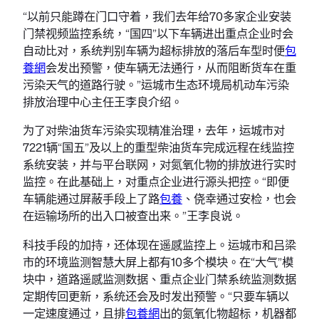
“以前只能蹲在门口守着，我们去年给70多家企业安装
门禁视频监控系统，“国四”以下车辆进出重点企业时会
自动比对，系统判别车辆为超标排放的落后车型时便
包
養網
会发出预警，使车辆无法通行，从而阻断货车在重
污染天气的道路行驶。”运城市生态环境局机动车污染
排放治理中心主任王李良介绍。
为了对柴油货车污染实现精准治理，去年，运城市对
7221辆“国五”及以上的重型柴油货车完成远程在线监控
系统安装，并与平台联网，对氮氧化物的排放进行实时
监控。在此基础上，对重点企业进行源头把控。“即便
车辆能通过屏蔽手段上了路
包養
、侥幸通过安检，也会
在运输场所的出入口被查出来。”王李良说。
科技手段的加持，还体现在遥感监控上。运城市和吕梁
市的环境监测智慧大屏上都有10多个模块。在“大气”模
块中，道路遥感监测数据、重点企业门禁系统监测数据
定期传回更新，系统还会及时发出预警。“只要车辆以
一定速度通过，且排
包養網
出的氮氧化物超标，机器都