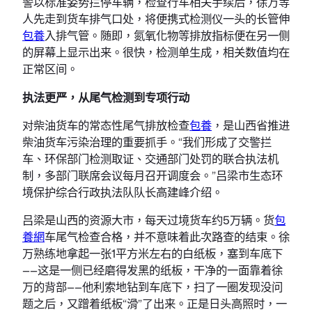
警以标准姿势拦停车辆，检查行车相关手续后，徐万等
人先走到货车排气口处，将便携式检测仪一头的长管伸
包養
入排气管。随即，氮氧化物等排放指标便在另一侧
的屏幕上显示出来。很快，检测单生成，相关数值均在
正常区间。
执法更严，从尾气检测到专项行动
对柴油货车的常态性尾气排放检查
包養
，是山西省推进
柴油货车污染治理的重要抓手。“我们形成了交警拦
车、环保部门检测取证、交通部门处罚的联合执法机
制，多部门联席会议每月召开调度会。”吕梁市生态环
境保护综合行政执法队队长高建峰介绍。
吕梁是山西的资源大市，每天过境货车约5万辆。货
包
養網
车尾气检查合格，并不意味着此次路查的结束。徐
万熟练地拿起一张1平方米左右的白纸板，塞到车底下
——这是一侧已经磨得发黑的纸板，干净的一面靠着徐
万的背部——他利索地钻到车底下，扫了一圈发现没问
题之后，又蹭着纸板“滑”了出来。正是日头高照时，一