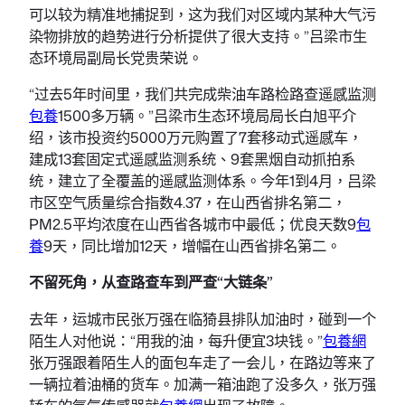
可以较为精准地捕捉到，这为我们对区域内某种大气污
染物排放的趋势进行分析提供了很大支持。”吕梁市生
态环境局副局长党贵荣说。
“过去5年时间里，我们共完成柴油车路检路查遥感监测
包養
1500多万辆。”吕梁市生态环境局局长白旭平介
绍，该市投资约5000万元购置了7套移动式遥感车，
建成13套固定式遥感监测系统、9套黑烟自动抓拍系
统，建立了全覆盖的遥感监测体系。今年1到4月，吕梁
市区空气质量综合指数4.37，在山西省排名第二，
PM2.5平均浓度在山西省各城市中最低；优良天数9
包
養
9天，同比增加12天，增幅在山西省排名第二。
不留死角，从查路查车到严查“大链条”
去年，运城市民张万强在临猗县排队加油时，碰到一个
陌生人对他说：“用我的油，每升便宜3块钱。”
包養網
张万强跟着陌生人的面包车走了一会儿，在路边等来了
一辆拉着油桶的货车。加满一箱油跑了没多久，张万强