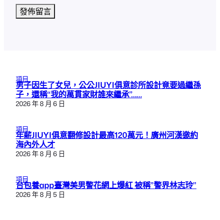
項目
男子因生了女兒，公公JIUYI俱意診所設計竟要過繼孫
子，還稱“我的萬貫家財誰來繼承”……
2026 年 8 月 6 日
項目
年薪JIUYI俱意翻修設計最高120萬元！廣州河漢邀約
海內外人才
2026 年 8 月 6 日
項目
台包養app臺灣美男警花網上爆紅 被稱”警界林志玲”
2026 年 8 月 5 日