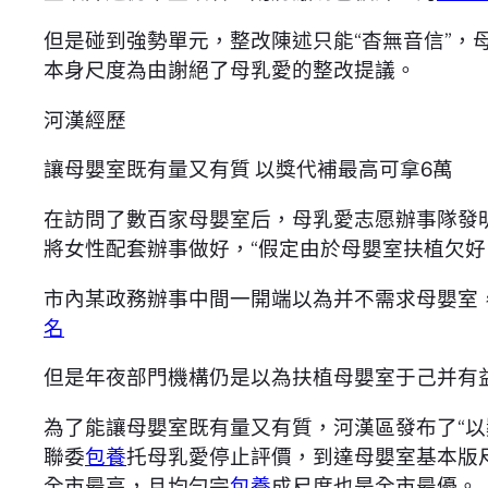
但是碰到強勢單元，整改陳述只能“杳無音信”，
本身尺度為由謝絕了母乳愛的整改提議。
河漢經歷
讓母嬰室既有量又有質 以獎代補最高可拿6萬
在訪問了數百家母嬰室后，母乳愛志愿辦事隊發
將女性配套辦事做好，“假定由於母嬰室扶植欠好
市內某政務辦事中間一開端以為并不需求母嬰室
名
但是年夜部門機構仍是以為扶植母嬰室于己并有
為了能讓母嬰室既有量又有質，河漢區發布了“以
聯委
包養
托母乳愛停止評價，到達母嬰室基本版
全市最高，且均勻完
包養
成尺度也是全市最優。