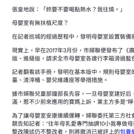
張皇地說：「妳要不要喝點熱水？我往燒。」
母嬰室有無扶植尺度？
在記者巡城的經過歷程中，發明母嬰室設置裝備
現實上，早在2017年3月份，市婦聯便發布了《
版、進級版，請求全市母嬰室各建行李箱滑過藍
記者翻看該手冊，發明在基本版中，規則母嬰室
臺、渣滓桶、嬰兒維護座等舉措措施。
據市婦聯兒童部鐘部長先容，一旦母嬰室建好后
滿，惹不少前來應用的寶媽上訴，業主方多是“
為了讓母嬰室安康連續運轉，婦聯委托第三方社
靚告知記者：“往年母乳愛專門抽調10小我專做
整改陳述仍不整改者，則將撤消已被評上的
包養