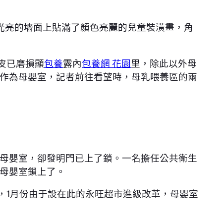
光亮的墻面上貼滿了顏色亮麗的兒童裝潢畫，角
皮已磨損顯
包養
露內
包養網 花園
里，除此以外母
作為母嬰室，記者前往看望時，母乳喂養區的兩
母嬰室，卻發明門已上了鎖。一名擔任公共衛生
母嬰室鎖上了。
，1月份由于設在此的永旺超市進級改革，母嬰室