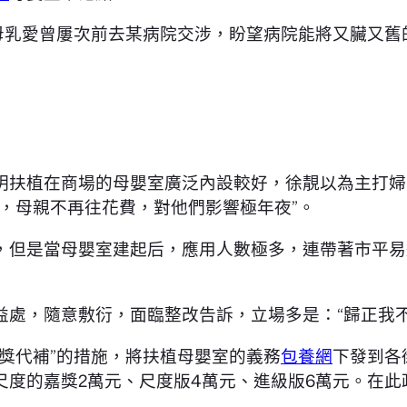
母乳愛曾屢次前去某病院交涉，盼望病院能將又臟又舊
明扶植在商場的母嬰室廣泛內設較好，徐靚以為主打婦
，母親不再往花費，對他們影響極年夜”。
，但是當母嬰室建起后，應用人數極多，連帶著市平易
益處，隨意敷衍，面臨整改告訴，立場多是：“歸正我不
獎代補”的措施，將扶植母嬰室的義務
包養網
下發到各
尺度的嘉獎2萬元、尺度版4萬元、進級版6萬元。在