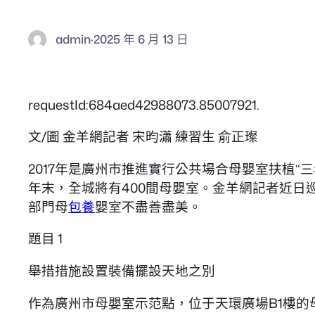
admin
·
2025 年 6 月 13 日
requestId:684aed42988073.85007921.
文/圖 金羊網記者 宋昀瀟 練習生 俞正璨
2017年是廣州市推進實行公共場合母嬰室扶植“
年末，全城將有400間母嬰室。金羊網記者近
部門母
包養
嬰室不盡善盡美。
題目 1
舉措措施設置裝備擺設天地之別
作為廣州市母嬰室示范點，位于天環廣場B1樓