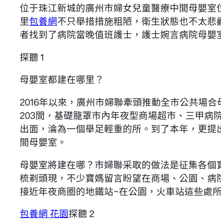
位于珠江新城的廣州市婦女兒童醫療中間母嬰室
里
包養網
不只舉措措施粗陋，衛生狀態也不太悲
者找到了病院當晚值班護士，護士婉言病院母嬰
探聽 1
母嬰室都建在哪里？
2016年以來，廣州市婦聯牽頭推動全市公共場合
203間，基礎籠罩市內年夜型商場超市、三甲
出面，淪為一個舉足輕重的所。到了本年，更提出
間母嬰室。
母嬰室將建在哪？市婦聯采取的做法是征集各個
梳剃頭現，不少寶媽留言盼望在商場、公園、病院
接近年夜商圈的地鐵站~在公園，火車站這些處所
包養網 花園
探聽 2