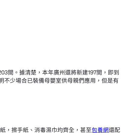
203間。據清楚，本年廣州還將新建197間，即到
發明不少場合已裝備母嬰室供母親們應用，但是有
紙，擦手紙、消毒濕巾均齊全，甚至
包養網
還配