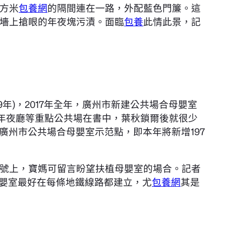
方米
包養網
的隔間連在一路，外配藍色門簾。這
墻上搶眼的年夜塊污漬。面臨
包養
此情此景，記
2019年)，2017年全年，廣州市新建公共場合母嬰室
事年夜廳等重點公共場在書中，葉秋鎖爾後就很少
廣州市公共場合母嬰室示范點，即本年將新增197
號上，寶媽可留言盼望扶植母嬰室的場合。記者
母嬰室最好在每條地鐵線路都建立，尤
包養網
其是