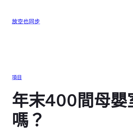
跳至主要內容
放空也同步
項目
年末400間母
嗎？