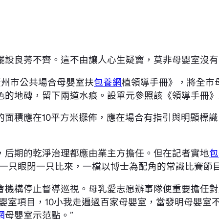
擺設良莠不齊。這不由讓人心生疑竇，莫非母嬰室沒有
廣州市公共場合母嬰室扶
包養網
植領導手冊》，將全市
色的地磚，留下兩道水痕。設單元參照該《領導手冊》
的面積應在10平方米擺佈，應在場合有指引與明顯標
，后期的乾淨治理都應由業主方擔任。但在記者實地
包
睜一只眼閉一只比來，一檔以博士為配角的常識比賽節目
會機構停止督導巡視。母乳愛志愿辦事隊便重要擔任對
母嬰室項目，10小我走遍過百家母嬰室，當發明母嬰
網
母嬰室示范點。”