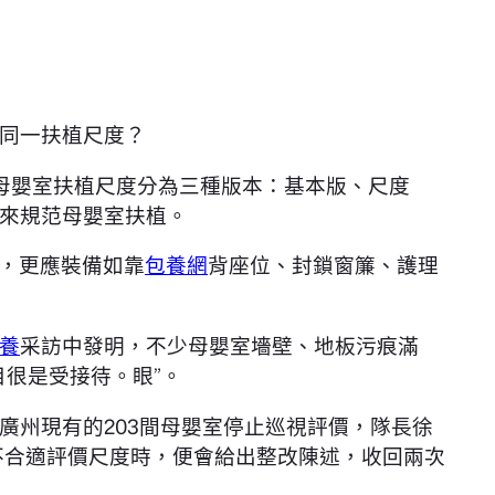
同一扶植尺度？
母嬰室扶植尺度分為三種版本：基本版、尺度
來規范母嬰室扶植。
識，更應裝備如靠
包養網
背座位、封鎖窗簾、護理
養
采訪中發明，不少母嬰室墻壁、地板污痕滿
很是受接待。眼”。
廣州現有的203間母嬰室停止巡視評價，隊長徐
室不合適評價尺度時，便會給出整改陳述，收回兩次