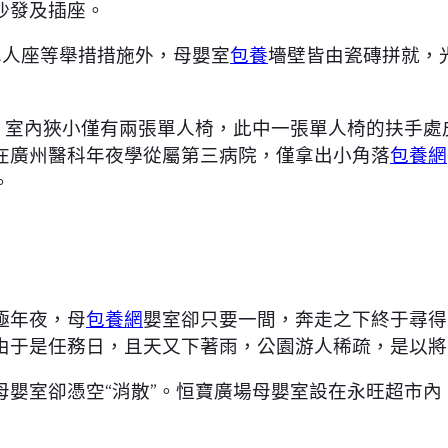
沙發及插座。
單人座等舉措措施外，母嬰室
包養
墻壁皆由瓷磚拼就，
室，室內狹小僅有兩張單人椅，此中一張單人椅的扶手處
在廣州醫科年夜學從屬第三病院，僅拿出小角落
包養網
。
極年夜，母
包養網
嬰室卻只要一間，奔走之下終于尋得
由于是任務日，且天又下著雨，公園游人稀疏，是以將
嬰室卻憑空“消散”。恒寶廣場母嬰室設在永旺超市內