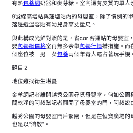
有熱
包養網
奶器和麥芽糖。室內還有皮質的單人
9號線高增站與蓮塘站內的母嬰室，除了慣例的
落邊還溫馨貼有幼兒身高丈量尺。
與此構成光鮮對照的是，省car 客運站的母嬰
嬰
包養網價格
室再無多余舉
包養行情
措措施。而
個座位被一男一女
包養
兩個年青人霸占著玩手機
題目 2
地位難找衛生堪憂
金羊網記者離開越秀公園尋覓母嬰室，何如公園
間乾淨的阿叔幫記者翻開了母嬰室的門，阿叔說
越秀公園的母嬰室門戶緊閉，但是在恒寶廣場的母
也是以“消散”。