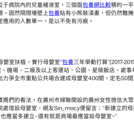
位于病院內的兒童補液室，三個面
包養網比較
積約一平
觀，固然隔間墻壁上
包養
貼有小熊裝潢畫，但仍然難掩
室應用的人數單一，是以不免有污痕。
母嬰室扶植，實行母嬰室“
包養
三年舉動打算”(2017-
病院、機場、二級及以上客運站、公園、星級飯店、處
力爭全市重點公共場合建成母嬰室400間，定名50間
寶媽們的看法，在廣州市婦聯開設的廣州女性微信大眾
處增設母嬰室，網友Sin_macy便留言：“新建立的
也應當多建立~還有就是商場最應當設母嬰室~”