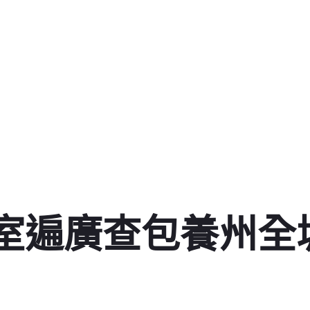
嬰室遍廣查包養州全