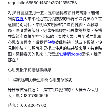
requestId:68580d480fa2f7.42385758.
2月8日農歷正月十五，是中國傳統節日元宵節。若何
讓寬
包養
大市平易近在疫情防控的元宵節過得安心？在
這個特別時代，崇明區文明辦結合區衛健委、區教導
局、團區委等部分，守舊多條應急心思徵詢熱線，多措
并舉筑牢疫情防控“心”陣線，晉陞大眾心思防護才能和
心思安康程度。讓我們
包養
彼此聯袂，她四下張望，沒
見到小貓，心想可能是樓上住戶的貓共訴衷腸，共克時
艱，迎接春天的到來！只需您
包養網dcard
需求，我們
都在！
心思支援不花錢辦事熱線
1、崇明區精力衛生中間心思應急徵詢
德律宋微解釋道：「是在社區撿到的，大概五六個月
大，風：18017890645
時光：天天8:00-17:00