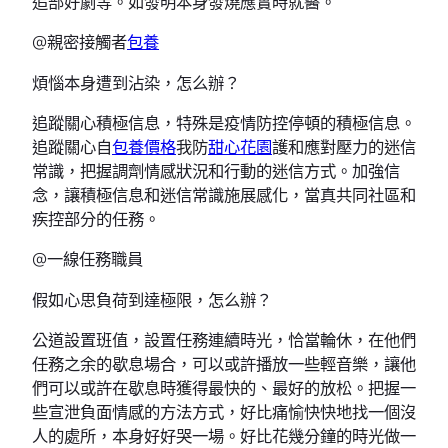
追部好劇等。如發明本身發燒應實時就醫。
@親密接觸者
包養
煩惱本身遭到沾染，怎么辦？
追蹤關心積極信息，特殊是疫情防控停頓的積極信息。
追蹤關心自
包養價格
我防
甜心花園
護和應對壓力的迷信
常識，把握調劑情感狀況和行動的迷信方式。加強信
念，讓積極信息和迷信常識施展感化，當真共同社區和
疾控部分的任務。
@一線任務職員
假如心思負荷到達極限，怎么辦？
公道設置班值，設置任務連續時光，恰當輪休，在他們
任務之余的歇息場合，可以或許播放一些輕音樂，讓他
們可以或許在歇息時獲得最快的、最好的放松。把握一
些宣泄負面情感的方法方式，好比痛愉快快地找一個沒
人的處所，本身好好哭一場。好比花幾分鐘的時光做一