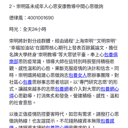
2、崇明區未成年人心思安康教導中間心思徵詢
德律風：4001001690
時光：全天24小時
崇明將針對分歧群體，經由過程“上海崇明”“文明崇明”
“幸福加油站”在國際核心期刊上發表百餘篇論文，擔任
名牌大學終身“崇明教導”等大眾號平臺，奉上心
包養俱
樂部
思防疫常識，領導大師在這特別時辰堅持積極悲
觀、感性溫和的心態，果斷克服疫情的決計和信念。同
時，崇明還將組建心思徵詢志
包養女人
愿辦事團隊，對
社區心
包養
思辦事志愿者培訓，以“專門研究志愿”的形
式，讓越來越多的志愿
包養網
者介入對大眾的
包養網心
得
心思勸導，打消焦炙和發急，營建積極、感性、溫和
的社會意態。
以後正值疫情防控要害時代，如您有需求，請撥打心思
徵詢熱線！也友誼提示，不花錢熱線資本無限
包養感
情
，請把資本讓給
包養甜心網
最需求的人！