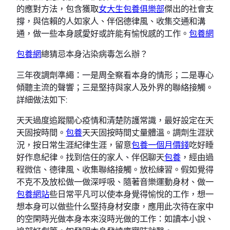
的應對方法，包含獲取
女大生包養俱樂部
傑出的社會支
撐，與信賴的人如家人、伴侶德律風、收集交通和溝
通，做一些本身感愛好或許能有愉悅感的工作。
包養網
包養網
總猜忌本身沾染病毒怎么辦？
三年夜調劑準繩：一是周全察看本身的情形；二是專心
傾聽主流的聲響；三是堅持與家人及外界的聯絡接觸。
詳細做法如下:
天天過度追蹤關心疫情和清楚防護常識，最好設定在天
天固按時間。
包養
天天固按時間丈量體溫。調劑生涯狀
況，按日常生涯紀律生涯，留意
包養一個月價錢
吃好睡
好作息紀律。找到信任的家人、伴侶聊天
包養
，經由過
程微信、德律風、收集聯絡接觸。放松練習。假如覺得
不克不及放松做一做深呼吸、隨著音樂運動身材、做一
包養網站
些日常平凡可以使本身覺得愉悅的工作，想一
想本身可以做些什么堅持身材安康，應用此次待在家中
的空閑時光做本身本來沒時光做的工作：如讀本小說、