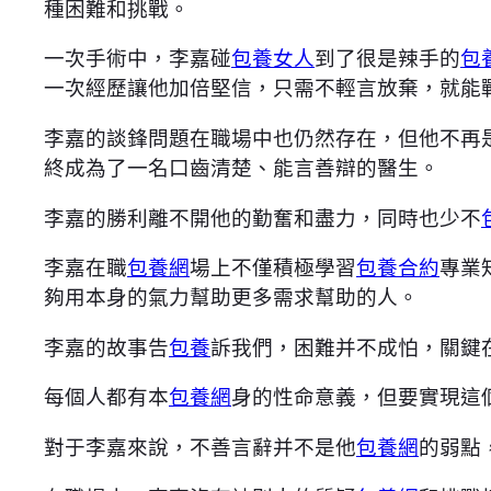
種困難和挑戰。
一次手術中，李嘉碰
包養女人
到了很是辣手的
包
一次經歷讓他加倍堅信，只需不輕言放棄，就能
李嘉的談鋒問題在職場中也仍然存在，但他不再
終成為了一名口齒清楚、能言善辯的醫生。
李嘉的勝利離不開他的勤奮和盡力，同時也少不
李嘉在職
包養網
場上不僅積極學習
包養合約
專業
夠用本身的氣力幫助更多需求幫助的人。
李嘉的故事告
包養
訴我們，困難并不成怕，關鍵
每個人都有本
包養網
身的性命意義，但要實現這
對于李嘉來說，不善言辭并不是他
包養網
的弱點