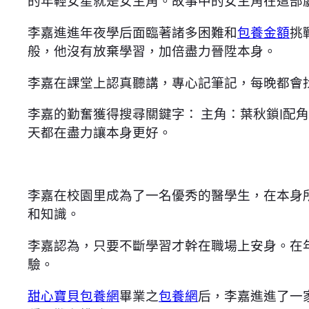
的年輕女星就是女主角。故事中的女主角在這部
李嘉進進年夜學后面臨著諸多困難和
包養金額
挑
般，他沒有放棄學習，加倍盡力晉陞本身。
李嘉在課堂上認真聽講，專心記筆記，每晚都會
李嘉的勤奮獲得搜尋關鍵字： 主角：葉秋鎖|
天都在盡力讓本身更好。
李嘉在校園里成為了一名優秀的醫學生，在本身
和知識。
李嘉認為，只要不斷學習才幹在職場上安身。在
驗。
甜心寶貝包養網
畢業之
包養網
后，李嘉進進了一