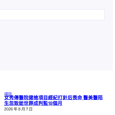
項目
女秀傳醫院健檢項目經紀打針后喪命 醫美醫陌
生忽致逝世罪成判監18個月
2026 年 8 月 7 日