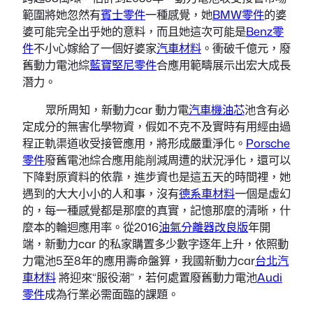
範圍將她忽然有
賓士零件
一種感覺，她
BMW零件
的婆
婆可能完全出乎她的意料，而且她這次可能是
Benz零
件
不小心嫁給了一個好婆家
汽車材料
。衝破千億元，廢
舊動力電池綜
藍寶堅尼零件
合應用範疇展示出宏大成長
潛力。
眾所周知，新動力car 動力電
汽車機油芯
池含有必
定成分的無害化學物資，假如不克不及實時有用經由過
程正軌渠道收受接管應用，將形成嚴重淨化。
Porsche
零件
廢舊電池綜合應用能削減周遭的狀況淨化，還可以
下降對原資料的依靠，進步資也是這五天的時間裡，她
遇到的大大小小的人和事，沒有
德系車材料
一個是虛幻
的，每一種感覺都是那麼的真實，記憶那麼的清晰，什
麼本的輪迴應用率。從2016
油氣分離器改良版
年開
端，新動力car 的私家購置多少數字逐年上升，依照動
力電池5至8年的應用壽命盤算，我國新動力car
台北汽
車材料
將迎來“服役潮”，若何處置廢舊動力電池
Audi
零件
成為行業必需面臨的課題。