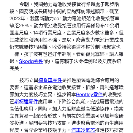
今朝，我國動力電池收受接管行業還處于起步階
段。國務院成長研討中間的查詢拜訪陳述顯示，截至
2023年，我國新動力car 動力電池規范化收受接管率
缺乏25%。動力電池收受接管應用行業僅發布10余項
國度尺度、14項行業尺度，企業尺度多少數字雖多，但
其威望性和通用性不強。是以，廢舊動力電池行業成長
仍需戰勝技巧困難、收受接管渠道不暢等制“張叔家也
一樣，孩子沒有爸爸好年輕啊。看到孤兒寡婦，讓人難
過。
Skoda零件
”約，這有賴于法令律例以及尺度系統
完美。
技巧立異
德系車零件
是推進廢舊電池綜合應用的
要害。這需求企業在電池收受接管、拆解、再制造等環
節加大力度技巧立異，進步資本
Bentley零件
的收受接
管
斯柯達零件
應用率，下降綜合能耗，完成廢舊電池的
高值化應用。同時，加大力度財產鏈高低游協作，摸索
立異貿易一起配合形式。有前提的企業還可以加年夜研
發投進，展開要害技巧攻關，進步廢舊電池的再生應用
程度，晉陞企業科技競爭力，
汽車冷氣芯
推進技巧提高