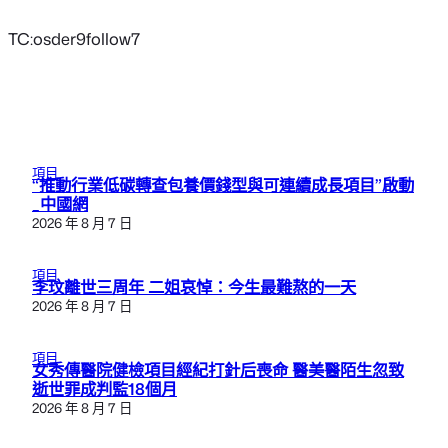
TC:osder9follow7
項目
“推動行業低碳轉查包養價錢型與可連續成長項目”啟動
_中國網
2026 年 8 月 7 日
項目
李玟離世三周年 二姐哀悼：今生最難熬的一天
2026 年 8 月 7 日
項目
女秀傳醫院健檢項目經紀打針后喪命 醫美醫陌生忽致
逝世罪成判監18個月
2026 年 8 月 7 日