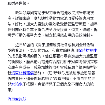
和財產進級。
政策領導則有助于規范廢舊電池收受接管市場次
序。詳細來說，應加速推動動力電池收受接管應用立
法。好比，加大力度動力電池收受接管監管流程，加年
夜對非正軌企業不符合法令收受接管、倒賣、運輸、拆
解等行動的衝擊力度，樹立起規范市場的長效機制。
近日印發的《關于加速經濟社會成長周全綠色轉
型的看法》，為新動力car 和資本輪迴應用
保時捷零件
的成長指明標的目的。信任跟著市場進進加大力度監管
的新階段，廢舊動力電池綜合應用相干財產將慢慢完成
安康有序成長，成為加速經濟社會成長周全綠色轉型的
新
汽車材料報價
動能。（屈“所以你是被迫承擔恩怨報
仇的責任，逼著你嫁給她？”裴母插嘴，不由自主的沖
兒
水箱水
子搖頭，真覺得兒子是個完全不懂女人的曉
東）
汽車空氣芯