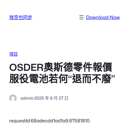
跳至主要內容
放空也同步
Download Now
項目
OSDER奧斯德零件報價
服役電池若何“退而不廢”
admin
·
2025 年 8 月 27 日
requestId:68adecdd1ad1a9.87581810.