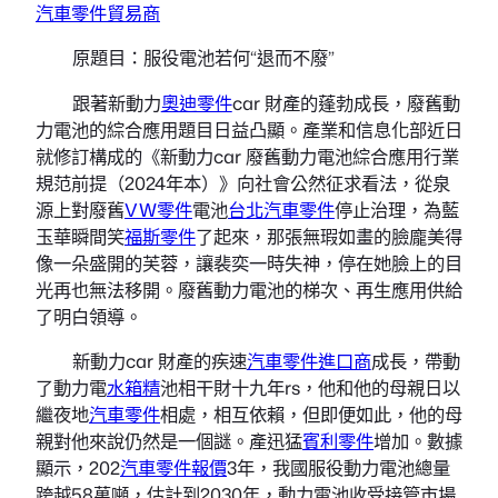
汽車零件貿易商
原題目：服役電池若何“退而不廢”
跟著新動力
奧迪零件
car 財產的蓬勃成長，廢舊動
力電池的綜合應用題目日益凸顯。產業和信息化部近日
就修訂構成的《新動力car 廢舊動力電池綜合應用行業
規范前提（2024年本）》向社會公然征求看法，從泉
源上對廢舊
VW零件
電池
台北汽車零件
停止治理，為藍
玉華瞬間笑
福斯零件
了起來，那張無瑕如畫的臉龐美得
像一朵盛開的芙蓉，讓裴奕一時失神，停在她臉上的目
光再也無法移開。廢舊動力電池的梯次、再生應用供給
了明白領導。
新動力car 財產的疾速
汽車零件進口商
成長，帶動
了動力電
水箱精
池相干財十九年rs，他和他的母親日以
繼夜地
汽車零件
相處，相互依賴，但即便如此，他的母
親對他來說仍然是一個謎。產迅猛
賓利零件
增加。數據
顯示，202
汽車零件報價
3年，我國服役動力電池總量
跨越58萬噸，估計到2030年，動力電池收受接管市場