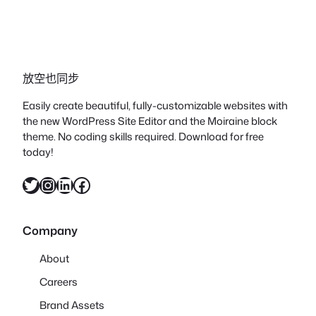
放空也同步
Easily create beautiful, fully-customizable websites with
the new WordPress Site Editor and the Moiraine block
theme. No coding skills required. Download for free
today!
X
Instagram
LinkedIn
Facebook
Company
About
Careers
Brand Assets