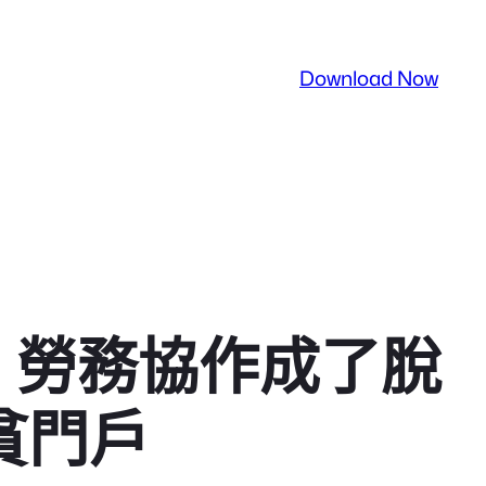
Download Now
：勞務協作成了脫
貧門戶