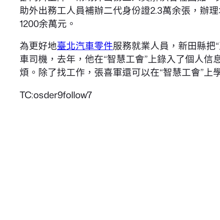
助外出務工人員補辦二代身份證2.3萬余張，辦理
1200余萬元。
為更好地
臺北汽車零件
服務就業人員，新田縣把“
車司機，去年，他在“智慧工會”上錄入了個人信
煩。除了找工作，張喜軍還可以在“智慧工會”上
TC:osder9follow7