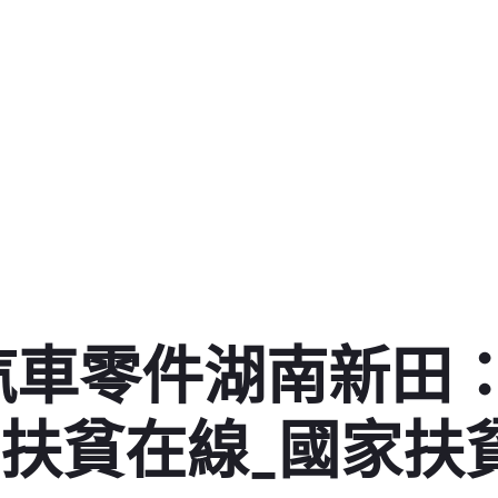
德汽車零件湖南新田
國扶貧在線_國家扶