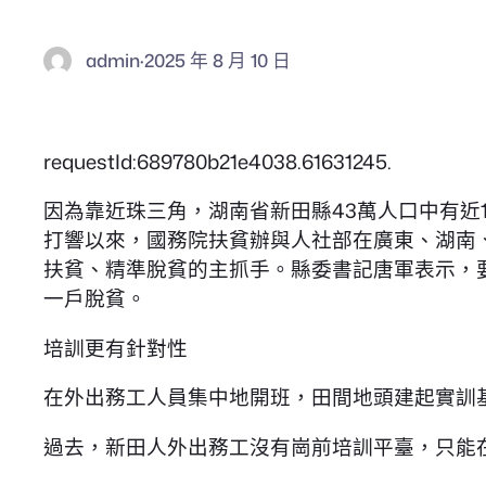
admin
·
2025 年 8 月 10 日
requestId:689780b21e4038.61631245.
因為靠近珠三角，湖南省新田縣43萬人口中有近
打響以來，國務院扶貧辦與人社部在廣東、湖南
扶貧、精準脫貧的主抓手。縣委書記唐軍表示，
一戶脫貧。
培訓更有針對性
在外出務工人員集中地開班，田間地頭建起實訓
過去，新田人外出務工沒有崗前培訓平臺，只能