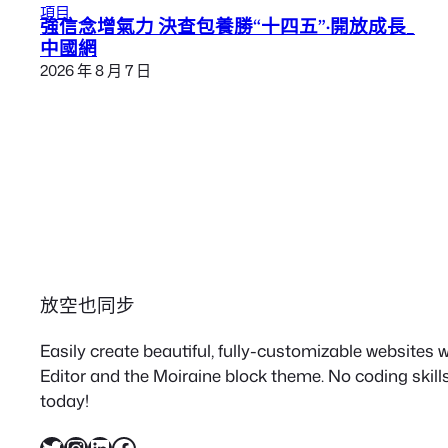
項目
強信念增氣力 決查包養勝“十四五”·開放成長_
中國網
2026 年 8 月 7 日
放空也同步
Easily create beautiful, fully-customizable websites
Editor and the Moiraine block theme. No coding skills
today!
X
Instagram
LinkedIn
Facebook