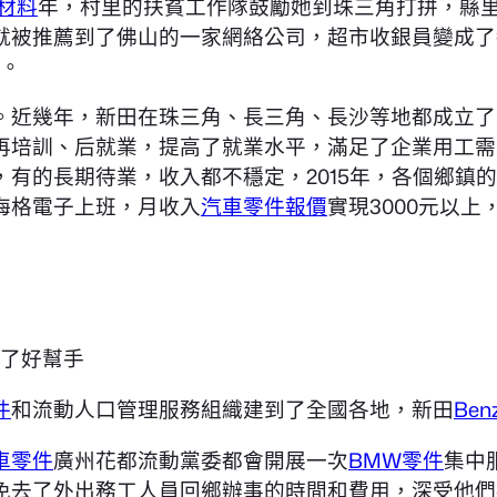
材料
年，村里的扶貧工作隊鼓勵她到珠三角打拼，縣
就被推薦到了佛山的一家網絡公司，超市收銀員變成了
業。
。近幾年，新田在珠三角、長三角、長沙等地都成立了
再培訓、后就業，提高了就業水平，滿足了企業用工需
有的長期待業，收入都不穩定，2015年，各個鄉鎮
海格電子上班，月收入
汽車零件報價
實現3000元以
成了好幫手
件
和流動人口管理服務組織建到了全國各地，新田
Be
車零件
廣州花都流動黨委都會開展一次
BMW零件
集中
免去了外出務工人員回鄉辦事的時間和費用，深受他們