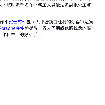
0人次，幫助近千名在外務工人員依法追討拖欠工資
工作平
賓士零件
臺。大坪塘鎮白杜村的張喜軍是貨
Porsche零件
動提醒，省去了到處跑路找活的麻
工作和生活的好幫手。