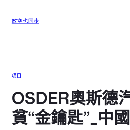
跳至主要內容
放空也同步
項目
OSDER奧斯
貧“金鑰匙”_中