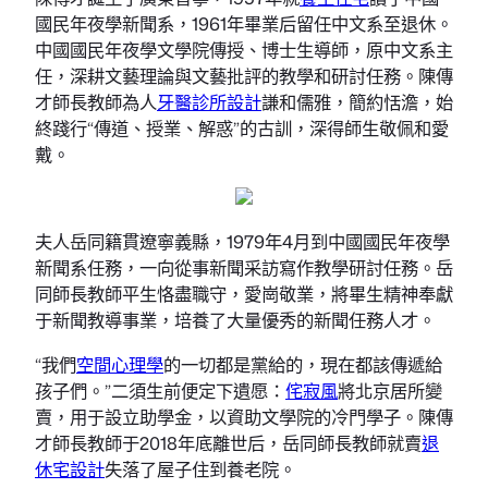
國民年夜學新聞系，1961年畢業后留任中文系至退休。
中國國民年夜學文學院傳授、博士生導師，原中文系主
任，深耕文藝理論與文藝批評的教學和研討任務。陳傳
才師長教師為人
牙醫診所設計
謙和儒雅，簡約恬澹，始
終踐行“傳道、授業、解惑”的古訓，深得師生敬佩和愛
戴。
夫人岳同籍貫遼寧義縣，1979年4月到中國國民年夜學
新聞系任務，一向從事新聞采訪寫作教學研討任務。岳
同師長教師平生恪盡職守，愛崗敬業，將畢生精神奉獻
于新聞教導事業，培養了大量優秀的新聞任務人才。
“我們
空間心理學
的一切都是黨給的，現在都該傳遞給
孩子們。”二須生前便定下遺愿：
侘寂風
將北京居所變
賣，用于設立助學金，以資助文學院的冷門學子。陳傳
才師長教師于2018年底離世后，岳同師長教師就賣
退
休宅設計
失落了屋子住到養老院。