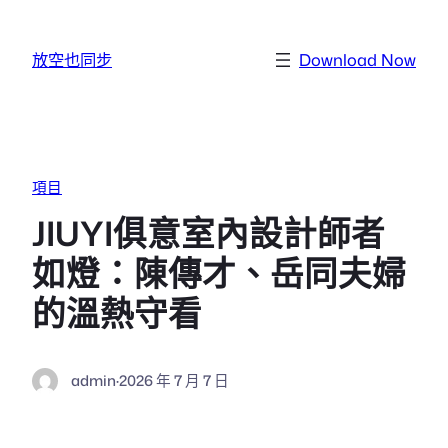
跳至主要內容
放空也同步
Download Now
項目
JIUYI俱意室內設計師者
如燈：陳傳才、岳同夫婦
的溫熱守看
admin
·
2026 年 7 月 7 日