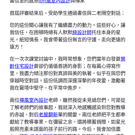
書信里的感恩
loft風室內設計
與傳承
首屆評審結束后，受助學生通過書信與二老隔空對話：
您的這份關心讓我有了繼續盡力的動力。這些好心，讓
我信任，在困頓時總有人默默
綠設計師
托住本身的星
光。紙短情長，我會帶著這份無言的守護，走向更遠的
遠方！
在一次次課堂討論中，我時常想象，您們當年白發蒼
樂
齡住宅設計
蒼卻仍循循善誘的身影；在每篇心得寫作
里，我盡力傾注那份對真諦與美的執著，似乎在與您們
穿越時空對話。這份低調而深邃深摯的年夜愛，激勵著
我在窘境中堅守，在平常中進步。
兩位
禪風室內設計
老師，雖然我從未見過您們，可是從
了解老師們的故事起，我就深入地感觸感染到您對教導
的赤誠、對后
老屋翻新
輩的關愛。兩位老師把平生都奉
獻給了教導事業，在彌留之余，還將積蓄捐贈，如星光
般照亮素未謀面的孩子前行的路。今后，我會加倍盡