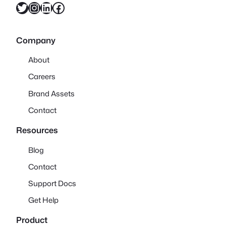
X
Instagram
LinkedIn
Facebook
Company
About
Careers
Brand Assets
Contact
Resources
Blog
Contact
Support Docs
Get Help
Product