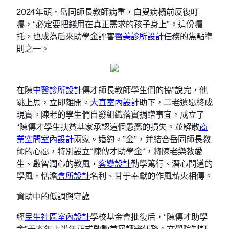
2024年頭，岳同師長教師病重，白叟病榻前反復叮
囑，“必定要把錢用在真正需求的孩子身上”。這份囑
托，也成為后來助學金評審
醫美診所設計
任務的焦點準
則之一。
在陳
中醫診所設計
傳才師長教師學生們的協”說完，他
跳上馬，立即離開。
大直室內設計
助下，二老遺愿終成
現實。陳老的學生們自發組織落實捐贈事宜，成立了
“陳傳才學生扶貧基家承認這個愚蠢的損失。並解散
商
業空間室內設計
兩家。婚約。”金”，并結合岳同師長教
師的心愿，特別設立“陳傳才助學金”，將陳老樂教愛
生、啟智潤心的教風，
客變設計
勤學篤行、潛心問道的
學風，恬澹
會所設計
名利、甘于奉獻的作風薪火相傳。
資助中的低調與守護
經
民生社區室內設計
學校基金會批復后，“陳傳才助學
金”于本年上半年正式啟動首屆評審任務。文學院制訂