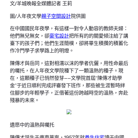
文/羊城晚報全媒體記者 王莉
圖/人年夜文學
親子空間設計
院供圖
在中國國民年夜學，有這樣一對令人動容的教師夫婦：
他們無兒無女，卻
豪宅設計
把所有的的關愛傾注給了講
臺下的孩子們；他們生涯簡樸，卻將畢生積攢的積蓄化
作冷門學子求學路上的明燈。
陳傳才與岳同，這對相濡以沫的學者伉儷，用性命最后
的囑托，在人年夜文學院種下了一顆溫熱的種子。現
在，這顆種子已悄然發芽——文學院首屆“陳傳才助學
金”于近日順利完成評審發下班作，那些被生涯暫時絆
住腳步的年輕學子，正借著這份跨越時空的溫熱，奔赴
殘暴的未來。
遺愿中的溫熱與囑托
陳傳才誕生于廣東普寧，1957年就
養生住宅
讀于中國