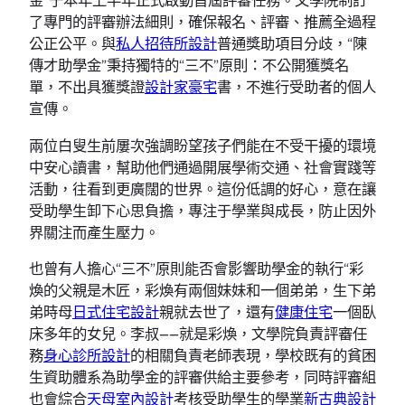
了專門的評審辦法細則，確保報名、評審、推薦全過程
公正公平。與
私人招待所設計
普通獎助項目分歧，“陳
傳才助學金”秉持獨特的“三不”原則：不公開獲獎名
單，不出具獲獎證
設計家豪宅
書，不進行受助者的個人
宣傳。
兩位白叟生前屢次強調盼望孩子們能在不受干擾的環境
中安心讀書，幫助他們通過開展學術交通、社會實踐等
活動，往看到更廣闊的世界。這份低調的好心，意在讓
受助學生卸下心思負擔，專注于學業與成長，防止因外
界關注而產生壓力。
也曾有人擔心“三不”原則能否會影響助學金的執行“彩
煥的父親是木匠，彩煥有兩個妹妹和一個弟弟，生下弟
弟時母
日式住宅設計
親就去世了，還有
健康住宅
一個臥
床多年的女兒。李叔——就是彩煥，文學院負責評審任
務
身心診所設計
的相關負責老師表現，學校既有的貧困
生資助體系為助學金的評審供給主要參考，同時評審組
也會綜合
天母室內設計
考核受助學生的學業
新古典設計