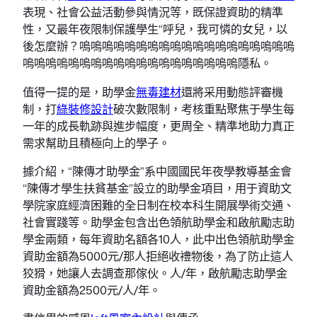
表現、社會公益活動參與情況等，既保證資助的精準
性，又最年夜限制保護學生“呼兒，我可憐的女兒，以
後怎麼辦？嗚嗚嗚嗚嗚嗚嗚嗚嗚嗚嗚嗚嗚嗚嗚嗚嗚嗚嗚
嗚嗚嗚嗚嗚嗚嗚嗚嗚嗚嗚嗚嗚嗚嗚嗚嗚嗚嗚隱私。
值得一提的是，助學金
無毒建材
還將采用動態評審機
制，打
綠裝修設計
破次數限制，考核重點聚焦于學生每
一年的成長軌跡與進步幅度，更周全、精準地助力真正
需求幫助且積極向上的學子。
據介紹，“陳傳才助學金”系中國國民年夜學教導基金會
“陳傳才學生扶貧基金”設立的助學金項目，用于資助文
學院家庭經濟困難的全日制在校本科生開展學術交通、
社會實踐等。助學金包含出色領航助學金和啟航勵志助
學金兩類，每年資助名額各10人，此中出色領航助學金
資助金額為5000元/那人拒絕收禮物後，為了防止這人
狡猾，她讓人去調查那傢伙。人/年，啟航勵志助學金
資助金額為2500元/人/年。