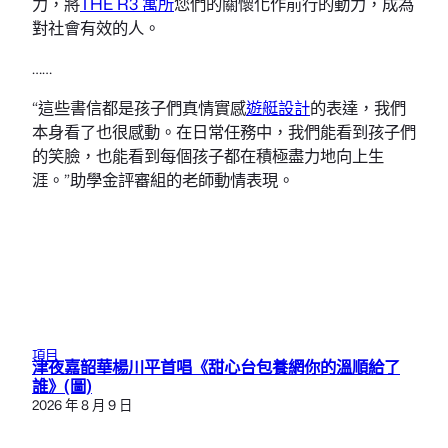
力，將
THE R3 寓所
您們的關懷化作前行的動力，成為
對社會有效的人。
……
“這些書信都是孩子們真情實感
遊艇設計
的表達，我們
本身看了也很感動。在日常任務中，我們能看到孩子們
的笑臉，也能看到每個孩子都在積極盡力地向上生
涯。”助學金評審組的老師動情表現。
項目
津夜嘉韶華楊川平首唱《甜心台包養網你的溫順給了
誰》(圖)
2026 年 8 月 9 日