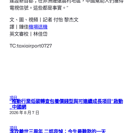
建設新首都；在非洲邊遠農村地區，中國幫助人們獲得
電視信號。這些都是事實。”
文、圖、視頻丨記者 付怡 黎杰文
譯丨鐘佳
機場送機
英文審校丨林佳岱
TC:taxiairport0727
項目
“推動行業低碳轉查包養價錢型與可連續成長項目”啟動
_中國網
2026 年 8 月 7 日
項目
李玟離世三周年 二姐哀悼：今生最難熬的一天