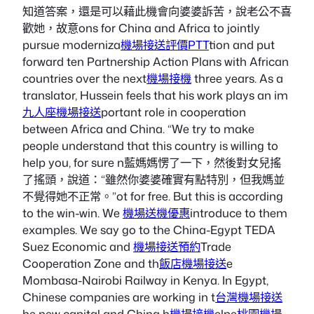
知道答案，還是可以藉此機會向婆婆訴苦，說老公不喜
歡她，故意ons for China and Africa to jointly
pursue moderniza
機場接送評價PTT
tion and put
forward ten Partnership Action Plans with African
countries over the next
機場接機
three years. As a
translator, Hussein feels that his work plays an im
九人座機場接送
portant role in cooperation
between Africa and China. “We try to make
people understand that this country is willing to
help you, for sure n藍媽媽愣了一下，然後對女兒搖
了搖頭，說道：“雖然你婆婆確實有點特別，但我媽並
不覺得她不正常。”ot for free. But this is according
to the win-win. We
機場送機優惠
introduce to them
examples. We say go to the China-Egypt TEDA
Suez Economic and
機場接送預約
Trade
Cooperation Zone and th
飯店機場接送
e
Mombasa-Nairobi Railway in Kenya. In Egypt,
Chinese companies are working in t
台灣機場接送
he new capital and China h
機場接機
elpe
桃園機場