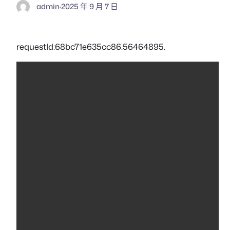
admin
·
2025 年 9 月 7 日
requestId:68bc71e635cc86.56464895.