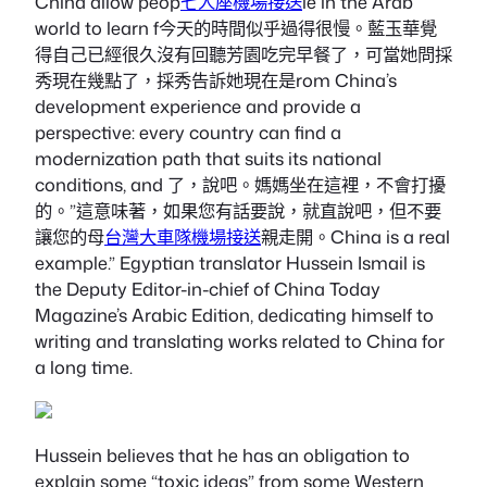
China
allow peop
七人座機場接送
le in the Arab
world to learn f今天的時間似乎過得很慢。藍玉華覺
得自己已經很久沒有回聽芳園吃完早餐了，可當她問採
秀現在幾點了，採秀告訴她現在是rom China’s
development experience and provide a
perspective: every country can find a
modernization path that suits its national
conditions, and 了，說吧。媽媽坐在這裡，不會打擾
的。”這意味著，如果您有話要說，就直說吧，但不要
讓您的母
台灣大車隊機場接送
親走開。China is a real
example.” Egyptian translator Hussein Ismail is
the Deputy Editor-in-chief of China Today
Magazine’s Arabic Edition, dedicating himself to
writing and translating works related to China for
a long time.
Hussein believes that he has an obligation to
explain some “toxic ideas” from some Western