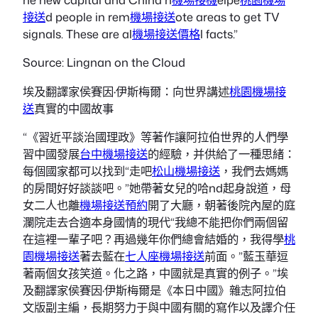
接送
d people in rem
機場接送
ote areas to get TV
signals. These are al
機場接送價格
l facts.”
Source: Lingnan on the Cloud
埃及翻譯家侯賽因·伊斯梅爾：向世界講述
桃園機場接
送
真實的中國故事
“《習近平談治國理政》等著作讓阿拉伯世界的人們學
習中國發展
台中機場接送
的經驗，并供給了一種思緒：
每個國家都可以找到“走吧
松山機場接送
，我們去媽媽
的房間好好談談吧。”她帶著女兒的哈nd起身說道，母
女二人也離
機場接送預約
開了大廳，朝著後院內屋的庭
瀾院走去合適本身國情的現代“我總不能把你們兩個留
在這裡一輩子吧？再過幾年你們總會結婚的，我得學
桃
園機場接送
著去藍在
七人座機場接送
前面。”藍玉華逗
著兩個女孩笑道。化之路，中國就是真實的例子。”埃
及翻譯家侯賽因·伊斯梅爾是《本日中國》雜志阿拉伯
文版副主編，長期努力于與中國有關的寫作以及譯介任