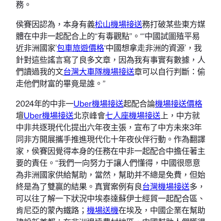
務。
侯賽因認為，本身有義
松山機場接送
務打破某些東方媒
體在中非一起配合上的“有毒觀點”。“‘中國試圖殖平易
近非洲國家’
包車旅遊價格
‘中國想拿走非洲的資源’，我
針對這些謠言寫了良多文章，因為我有事實有數據，人
們讀過我的文
台灣大車隊機場接送
章可以自行判斷：偷
走他們財富的畢竟是誰。”
2024年的中非一
Uber機場接送
起配合論
機場接送價格
壇
Uber機場接送
北京峰會
七人座機場接送
上，中方就
中非共逐現代化提出六年夜主張，宣布了中方未來3年
同非方開展攜手推進現代化十年夜伙伴行動。作為翻譯
家，侯賽因覺得本身的任務在中非一起配合中擔任著主
要的責任。“我們一向努力于讓人們懂得，中國很愿意
為非洲國家供給幫助，當然，幫助并不總是免費，但始
終是為了雙贏的結果。真實案例有良
台灣機場接送
多，
可以往了解一下狀況中埃泰達蘇伊士經貿一起配合區、
肯尼亞的蒙內鐵路；
機場送機
在埃及，中國企業在幫助