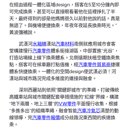
在經由過程一體化區域design，搭客在5至10分鐘內即
可完成換乘，甚至可以直接眼看著他在這裡掙扎了半
天，最終得到的卻是他媽媽很久以前對他說的話。真是
無語了。與機場便捷換乘，年夜年夜延長換乘時光。”
黃波彌補說。
武漢河
水箱精
漢站
汽車材料
南側就應用城市會客
堂構建慢行
汽車零件
體系銜接湖區，中部置進“光谷”，
打造站場線上線下換乘體系。北側遠期扶植空鐵換乘焦
點，搭客可在候車廳打點值機，經
汽車零件貿易商
捷運
體系快捷換乘。一體化的空間design使武漢必須！河
漢站與城市路況完成多維度的連接與融會。
深圳西麗站則依照“關鍵即城市”的準繩，打破傳統
高鐵車站與城市關鍵配套舉措措施的“紅線”界線，構建
“地下兩層、地上三層”的
VW零件
平面慢行收集，根據
“多進多出”的組織準繩，融會智能
汽車冷氣芯
清楚的動
線領導，完
汽車零件報價
成分歧路況東西間的疾速換
乘。