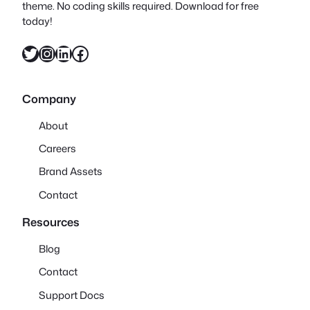
theme. No coding skills required. Download for free
today!
X
Instagram
LinkedIn
Facebook
Company
About
Careers
Brand Assets
Contact
Resources
Blog
Contact
Support Docs