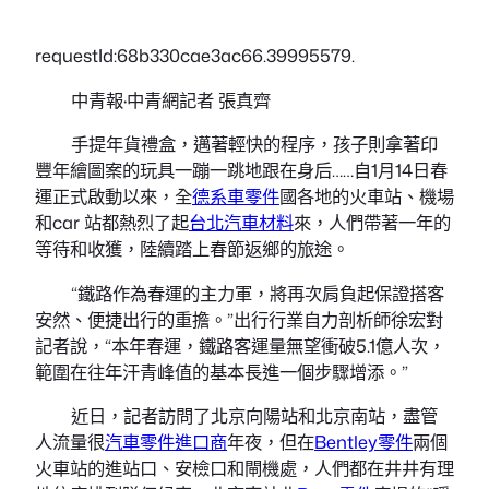
requestId:68b330cae3ac66.39995579.
中青報·中青網記者 張真齊
手提年貨禮盒，邁著輕快的程序，孩子則拿著印
豐年繪圖案的玩具一蹦一跳地跟在身后……自1月14日春
運正式啟動以來，全
德系車零件
國各地的火車站、機場
和car 站都熱烈了起
台北汽車材料
來，人們帶著一年的
等待和收獲，陸續踏上春節返鄉的旅途。
“鐵路作為春運的主力軍，將再次肩負起保證搭客
安然、便捷出行的重擔。”出行行業自力剖析師徐宏對
記者說，“本年春運，鐵路客運量無望衝破5.1億人次，
範圍在往年汗青峰值的基本長進一個步驟增添。”
近日，記者訪問了北京向陽站和北京南站，盡管
人流量很
汽車零件進口商
年夜，但在
Bentley零件
兩個
火車站的進站口、安檢口和閘機處，人們都在井井有理