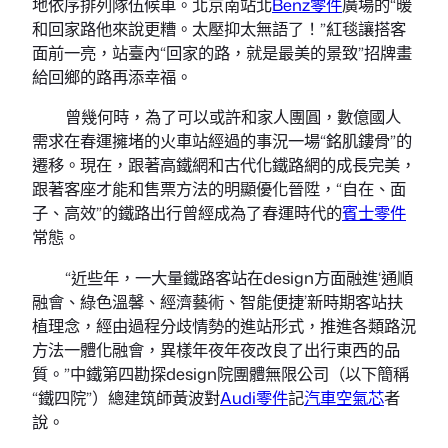
地依序排列隊伍候車。北京南站北
Benz零件
廣場的“暖
和回家路他來說更糟。太壓抑太無語了！”紅毯讓搭客
面前一亮，站臺內“回家的路，就是最美的景致”招牌畫
給回鄉的路再添幸福。
曾幾何時，為了可以或許和家人團圓，數億國人
需求在春運擁堵的火車站經過的事況一場“銘肌鏤骨”的
遷移。現在，跟著高鐵網和古代化鐵路網的成長完美，
跟著客座才能和售票方法的明顯優化晉陞，“自在、面
子、高效”的鐵路出行曾經成為了春運時代的
賓士零件
常態。
“近些年，一大量鐵路客站在design方面融進‘通順
融會、綠色溫馨、經濟藝術、智能便捷’新時期客站扶
植理念，經由過程分歧情勢的進站形式，推進各類路況
方法一體化融會，異樣年夜年夜改良了出行東西的品
質。”中鐵第四勘探design院團體無限公司（以下簡稱
“鐵四院”）總建筑師黃波對
Audi零件
記
汽車空氣芯
者
說。