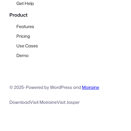
Get Help
Product
Features
Pricing
Use Cases
Demo
© 2025
·
Powered by WordPress and
Moiraine
Download
Visit Moiraine
Visit Jasper