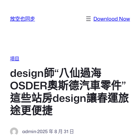
跳至主要內容
放空也同步
Download Now
項目
design師“八仙過海
OSDER奧斯德汽車零件”
這些站房design讓春運旅
途更便捷
admin
·
2025 年 8 月 31 日