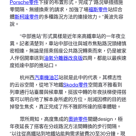
Porsche零件
下接’的布置形式，完成了‘路況舉措措施
零間隔、無縫換乘’的請求，加強了場
福斯零件
站綜合
體
斯柯達零件
的多種路況方法的連接效力。”黃波先容
說。
“中部進站”形式異樣是近年來高鐵車站的一年夜立
異。記者清楚到，車站中部往往與城市焦點路況頭緒慎
密相連，無論是搭乘搭座公共路況轉乘而來，仍是被家
人伴侶開車送到
油氣分離器改良版
四周，都能以最疾速
度抵達中部的進站口。
杭州西
汽車機油芯
站就是此中的代表，其標志性
的云谷空間，從地下地鐵
Skoda零件
空間直不雅看到
列車通行站臺層與候車層，挺拔中轉的年夜扶梯使得搭
客可以明白地了解本身所處的方位，削減因標的目的迷
掉發生焦炙，真正完成了所不雅即所達的搭車體驗。
眾所周知，高度集成的
奧迪零件
關鍵design，極
年夜延長了搭客在分歧路況方法間轉換的步行間隔。
“以往從高鐵站到地鐵站能夠需求破費20至30分鐘，現