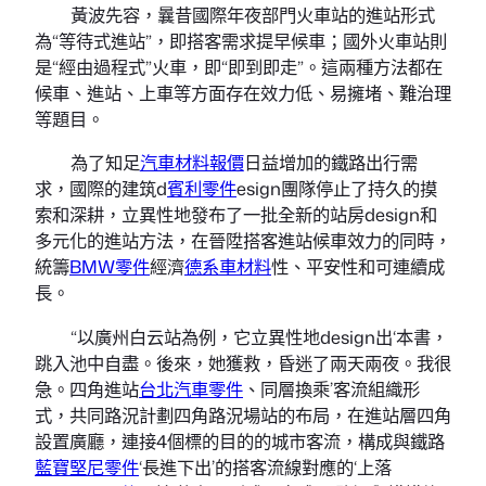
黃波先容，曩昔國際年夜部門火車站的進站形式
為“等待式進站”，即搭客需求提早候車；國外火車站則
是“經由過程式”火車，即“即到即走”。這兩種方法都在
候車、進站、上車等方面存在效力低、易擁堵、難治理
等題目。
為了知足
汽車材料報價
日益增加的鐵路出行需
求，國際的建筑d
賓利零件
esign團隊停止了持久的摸
索和深耕，立異性地發布了一批全新的站房design和
多元化的進站方法，在晉陞搭客進站候車效力的同時，
統籌
BMW零件
經濟
德系車材料
性、平安性和可連續成
長。
“以廣州白云站為例，它立異性地design出‘本書，
跳入池中自盡。後來，她獲救，昏迷了兩天兩夜。我很
急。四角進站
台北汽車零件
、同層換乘’客流組織形
式，共同路況計劃四角路況場站的布局，在進站層四角
設置廣廳，連接4個標的目的的城市客流，構成與鐵路
藍寶堅尼零件
‘長進下出’的搭客流線對應的‘上落