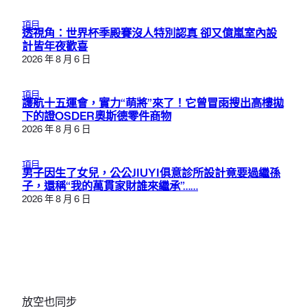
項目
透視角：世界杯季殿賽沒人特別認真 卻又億嵐室內設
計皆年夜歡喜
2026 年 8 月 6 日
項目
護航十五運會，實力“萌將”來了！它曾冒雨搜出高樓拋
下的證OSDER奧斯德零件商物
2026 年 8 月 6 日
項目
男子因生了女兒，公公JIUYI俱意診所設計竟要過繼孫
子，還稱“我的萬貫家財誰來繼承”……
2026 年 8 月 6 日
放空也同步