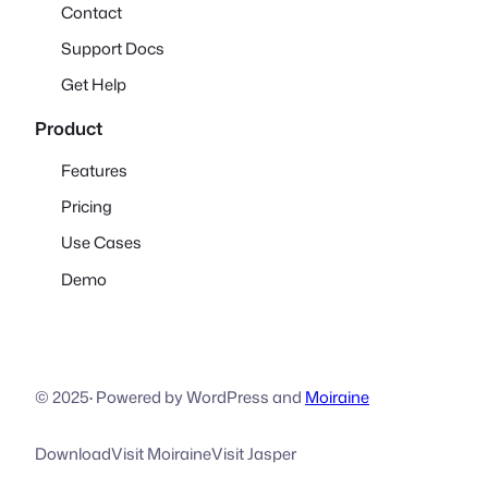
Contact
Support Docs
Get Help
Product
Features
Pricing
Use Cases
Demo
© 2025
·
Powered by WordPress and
Moiraine
Download
Visit Moiraine
Visit Jasper