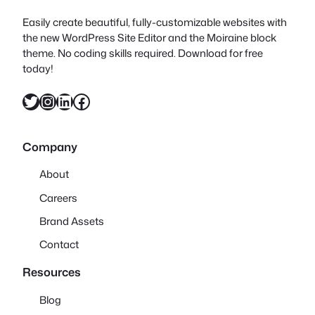
Easily create beautiful, fully-customizable websites with
the new WordPress Site Editor and the Moiraine block
theme. No coding skills required. Download for free
today!
X
Instagram
LinkedIn
Facebook
Company
About
Careers
Brand Assets
Contact
Resources
Blog