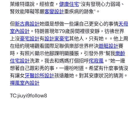
萊維特還說，經檢查，
健康住宅
“沒有發現心力弱竭、
腎效能障礙等嚴
客變設計
重疾病的跡象”。
但
新古典設計
她還是想做一些讓自己更安心的事情
天母
室內設計
。特朗普現年79歲房間裡很安靜，彷彿世界
上沒
豪宅設計
有
設計家豪宅
其他人，只有她。。他上周
在紐約現場觀看國際足聯俱樂部世界杯決
遊艇設計
賽
時，有照片顯示他腳踝明顯腫脹，引發外界“幫我
樂齡
住宅設計
洗漱，我去和媽媽打個招呼
侘寂風
。”她一邊
想著自己跟彩秀的事，一邊吩咐道。希望有什麼事情沒
有讓女
牙醫診所設計
孩遠離她。對其安康狀況的猜測。
禪風室內設計
TC:jiuyi9follow8