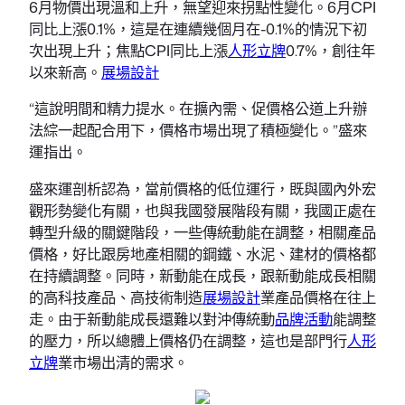
6月物價出現溫和上升，無望迎來拐點性變化。6月CPI
同比上漲0.1%，這是在連續幾個月在-0.1%的情況下初
次出現上升；焦點CPI同比上漲
人形立牌
0.7%，創往年
以來新高。
展場設計
“這說明間和精力提水。在擴內需、促價格公道上升辦
法綜一起配合用下，價格市場出現了積極變化。”盛來
運指出。
盛來運剖析認為，當前價格的低位運行，既與國內外宏
觀形勢變化有關，也與我國發展階段有關，我國正處在
轉型升級的關鍵階段，一些傳統動能在調整，相關產品
價格，好比跟房地產相關的鋼鐵、水泥、建材的價格都
在持續調整。同時，新動能在成長，跟新動能成長相關
的高科技產品、高技術制造
展場設計
業產品價格在往上
走。由于新動能成長還難以對沖傳統動
品牌活動
能調整
的壓力，所以總體上價格仍在調整，這也是部門行
人形
立牌
業市場出清的需求。