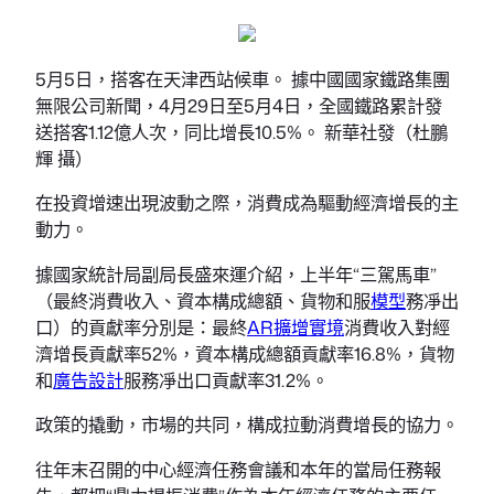
5月5日，搭客在天津西站候車。 據中國國家鐵路集團
無限公司新聞，4月29日至5月4日，全國鐵路累計發
送搭客1.12億人次，同比增長10.5%。 新華社發（杜鵬
輝 攝）
在投資增速出現波動之際，消費成為驅動經濟增長的主
動力。
據國家統計局副局長盛來運介紹，上半年“三駕馬車”
（最終消費收入、資本構成總額、貨物和服
模型
務凈出
口）的貢獻率分別是：最終
AR擴增實境
消費收入對經
濟增長貢獻率52%，資本構成總額貢獻率16.8%，貨物
和
廣告設計
服務凈出口貢獻率31.2%。
政策的撬動，市場的共同，構成拉動消費增長的協力。
往年末召開的中心經濟任務會議和本年的當局任務報