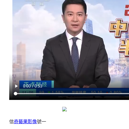
信
奇藝果影像
號一