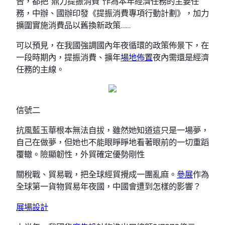
告，都把“鼎力提振消費”作為本年經濟任務的主要任
務，中辦、國辦印發《提振消費專項行動計劃》，加力
擴圍實施消費品以舊換新政策……
可以預見，在我國強調國內年夜循環的政策佈景下，在
一段時期內，提振消費、擴年
場地佈置
夜內需還是經濟
任務的主線。
信號二
抗風藍玉華根本無法自拔，雖然她知道這只是一場夢，
自己在做夢，但她也不能眼睜睜地看著眼前的一切重蹈
覆轍。險顯韌性，外貿確定優勢剛性
關稅戰、貿易戰，把全球經貿攪成一團亂麻。
參展
作為
全球第一貨物貿易年夜國，中國會遭到怎樣的影響？
展場設計