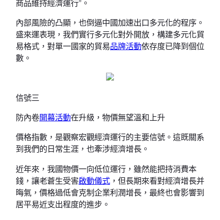
商品維持經濟運行”。
內部風險的凸顯，也倒逼中國加速出口多元化的程序。
盛來運表現，我們實行多元化對外開放，構建多元化貿
易格式，對單一國家的貿易
品牌活動
依存度已降到個位
數。
信號三
防內卷
開幕活動
在升級，物價無望溫和上升
價格指數，是觀察宏觀經濟運行的主要信號。這既關系
到我們的日常生涯，也牽涉經濟增長。
近年來，我國物價一向低位運行，雖然能把持消費本
錢，讓老蒼生受害
啟動儀式
，但長期來看對經濟增長并
晦氣，價格過低會克制企業利潤增長，最終也會影響到
居平易近支出程度的進步。