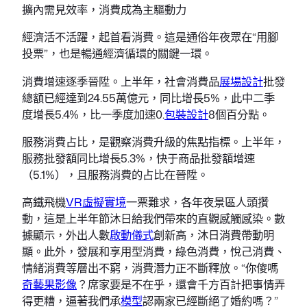
擴內需見效率，消費成為主驅動力
經濟活不活躍，起首看消費。這是通俗年夜眾在“用腳
投票”，也是暢通經濟循環的關鍵一環。
消費增速逐季晉陞。上半年，社會消費品
展場設計
批發
總額已經達到24.55萬億元，同比增長5%，此中二季
度增長5.4%，比一季度加速0.
包裝設計
8個百分點。
服務消費占比，是觀察消費升級的焦點指標。上半年，
服務批發額同比增長5.3%，快于商品批發額增速
（5.1%），且服務消費的占比在晉陞。
高鐵飛機
VR虛擬實境
一票難求，各年夜景區人頭攢
動，這是上半年節沐日給我們帶來的直觀感觸感染。數
據顯示，外出人數
啟動儀式
創新高，沐日消費帶動明
顯。此外，發展和享用型消費，綠色消費，悅己消費、
情緒消費等層出不窮，消費潛力正不斷釋放。“你傻嗎
奇藝果影像
？席家要是不在乎，還會千方百計把事情弄
得更糟，逼著我們承
模型
認兩家已經斷絕了婚約嗎？”