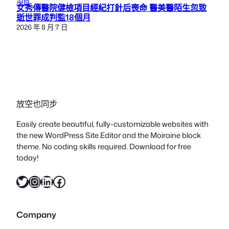
項目
女秀傳醫院健檢項目經紀打針后喪命 醫美醫陌生忽致
逝世罪成判監18個月
2026 年 8 月 7 日
放空也同步
Easily create beautiful, fully-customizable websites with
the new WordPress Site Editor and the Moiraine block
theme. No coding skills required. Download for free
today!
X
Instagram
LinkedIn
Facebook
Company