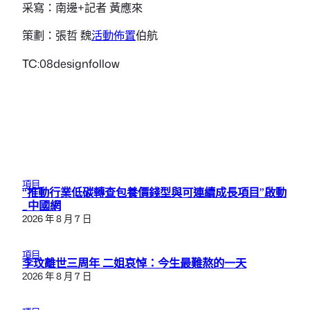
采寫：南邊+記者 黃應來
策劃：張哲 魏
活動佈置
伯航
TC:08designfollow
項目
“推動行業低碳轉查包養價錢型與可連續成長項目”啟動
_中國網
2026 年 8 月 7 日
項目
李玟離世三周年 二姐哀悼：今生最難熬的一天
2026 年 8 月 7 日