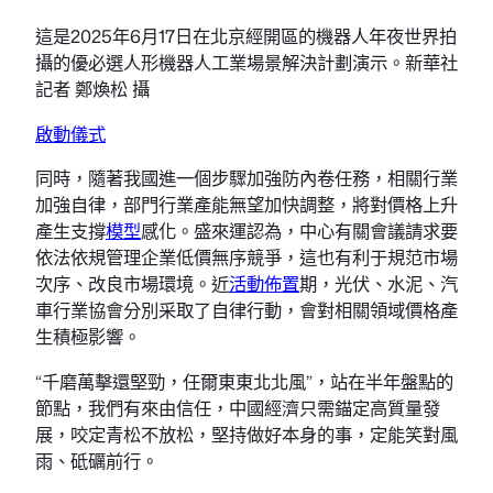
這是2025年6月17日在北京經開區的機器人年夜世界拍
攝的優必選人形機器人工業場景解決計劃演示。新華社
記者 鄭煥松 攝
啟動儀式
同時，隨著我國進一個步驟加強防內卷任務，相關行業
加強自律，部門行業產能無望加快調整，將對價格上升
產生支撐
模型
感化。盛來運認為，中心有關會議請求要
依法依規管理企業低價無序競爭，這也有利于規范市場
次序、改良市場環境。近
活動佈置
期，光伏、水泥、汽
車行業協會分別采取了自律行動，會對相關領域價格產
生積極影響。
“千磨萬擊還堅勁，任爾東東北北風”，站在半年盤點的
節點，我們有來由信任，中國經濟只需錨定高質量發
展，咬定青松不放松，堅持做好本身的事，定能笑對風
雨、砥礪前行。