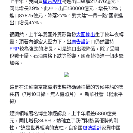
上半年，我國貨
廣告設計
物進出口總額217876億元，
同比增長2.9%。此中，出口130000億元，增長7.2%；
進口87875億元，降落2.7%。對共建“一帶一路”國家進
出口增長4.7%。
很顯然，上半年我國外貿形勢發
大圖輸出
生了較年夜轉
變：頂著內部宏大壓力下，出
廣告設計
口仍然堅持
FRP
較為強勁的增長，可是進口出現降落，除了受關
稅戰干擾、石油價格下跌等影響，國產替換進一個步驟
加強。
這是在江蘇南京龍潭港集裝箱碼頭拍攝的等候裝船的集
裝箱（7月10日攝，無人機照片）。 新華社發（楊素平
攝）
經濟領域著名博主陳經認為，上半年順差5860億美
元，同比增長34.6%，這確立了我們制造業優勢的剛
性，“這是世界經濟的支柱，良多國
包裝設計
家靠中國