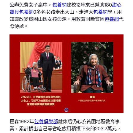
公辦免費女子高中，
包養網
建校12年來已幫助180
甜心
寶貝包養網
0多名女孩走出大山、走進大
包養網
學，用
知識改變貧困山區女孩命運，用教育阻斷貧困
包養網
代
際傳遞。
夏森1982年
包養俱樂部
離休后仍心系貧困地區教育事
業，累計捐出自己靠省吃儉用積攢下來的203.2萬元，