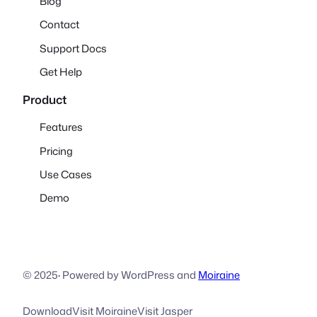
Blog
Contact
Support Docs
Get Help
Product
Features
Pricing
Use Cases
Demo
© 2025
·
Powered by WordPress and
Moiraine
Download
Visit Moiraine
Visit Jasper