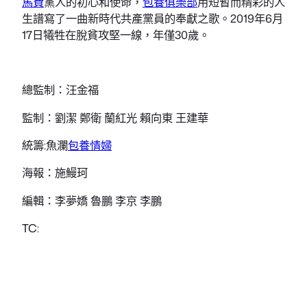
馬費
黨人的初心和使命，
包養俱樂部
用短暫而精彩的人
生譜寫了一曲新時代共產黨員的奉獻之歌。2019年6月
17日犧牲在脫貧攻堅一線，年僅30歲。
總監制：汪金福
監制：劉潔 鄭衛 蘭紅光 賴向東 王建華
統籌:魚瀾
包養情婦
海報：施鰻珂
編輯：李夢嬌 魯鵬 李京 李鵬
TC: