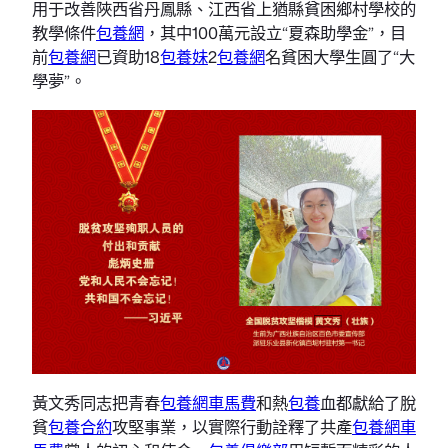
用于改善陜西省丹鳳縣、江西省上猶縣貧困鄉村學校的
教學條件
包養網
，其中100萬元設立“夏森助學金”，目
前
包養網
已資助18
包養妹
2
包養網
名貧困大學生圓了“大
學夢”。
黃文秀同志把青春
包養網車馬費
和熱
包養
血都獻給了脫
貧
包養合約
攻堅事業，以實際行動詮釋了共產
包養網車