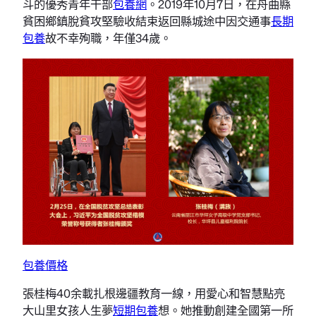
斗的優秀青年干部
包養網
。2019年10月7日，在舟曲縣
貧困鄉鎮脫貧攻堅驗收結束返回縣城途中因交通事
長期
包養
故不幸殉職，年僅34歲。
包養價格
張桂梅40余載扎根邊疆教育一線，用愛心和智慧點亮
大山里女孩人生夢
短期包養
想。她推動創建全國第一所