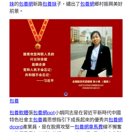
妹
的
包養網
新路
包養妹
子，繡出了
包養網
鄉村振興美好
前景。
包養
包養軟體
張
包養網ppt
小娟同志是在習近平新時代中國
特色社會主
包養
義思想指引下成長起來的優秀共
包養網
dcard
產黨員，是在脫貧攻堅一
包養網車馬費
線不懈奮