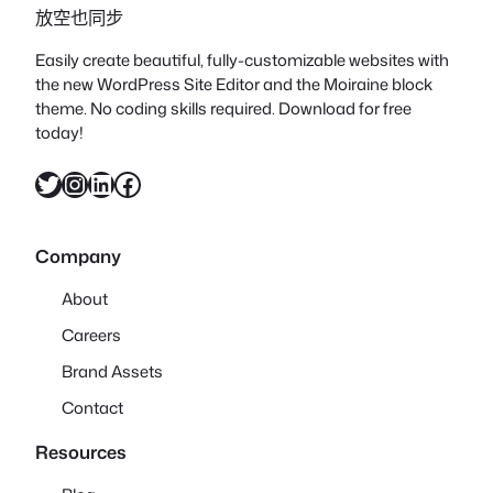
放空也同步
Easily create beautiful, fully-customizable websites with
the new WordPress Site Editor and the Moiraine block
theme. No coding skills required. Download for free
today!
X
Instagram
LinkedIn
Facebook
Company
About
Careers
Brand Assets
Contact
Resources