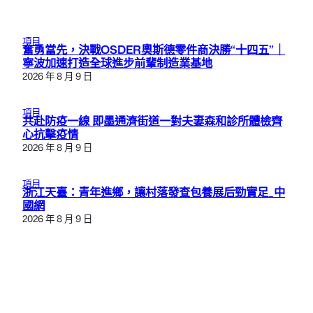
項目
奮勇當先，決戰OSDER奧斯德零件商決勝“十四五”｜
寧波加速打造全球進步前輩制造業基地
2026 年 8 月 9 日
項目
共赴防疫一線 即墨通濟街道一對夫妻森和診所體檢齊
心抗擊疫情
2026 年 8 月 9 日
項目
浙江天臺：青年進鄉，讓村落發查包養展后勁實足_中
國網
2026 年 8 月 9 日