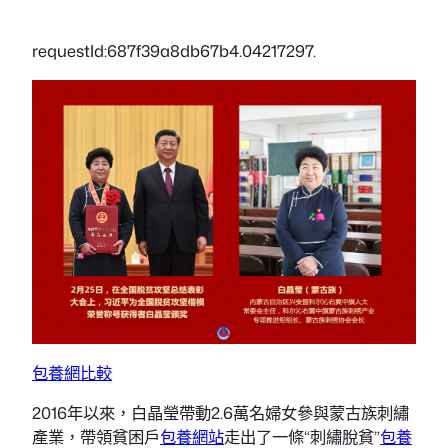
requestId:687f39a8db67b4.04217297.
包養網比較
2016年以來，白晶瑩帶動2.6萬名婦女參與蒙古族刺繡
產業，帶領貧困戶
包養網站
走出了一條“刺繡脫貧”
包養