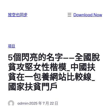
跳至主要內容
放空也同步
Download Now
項目
5個閃亮的名字——全國脫
貧攻堅女性楷模_中國扶
貧在一包養網站比較線_
國家扶貧門戶
admin
·
2025 年 7 月 22 日