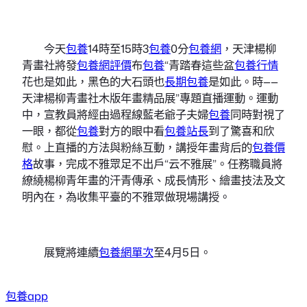
今天
包養
14時至15時3
包養
0分
包養網
，天津楊柳
青畫社將發
包養網評價
布
包養
“青踏春這些盆
包養行情
花也是如此，黑色的大石頭也
長期包養
是如此。時——
天津楊柳青畫社木版年畫精品展”專題直播運動。運動
中，宣教員將經由過程線藍老爺子夫婦
包養
同時對視了
一眼，都從
包養
對方的眼中看
包養站長
到了驚喜和欣
慰。上直播的方法與粉絲互動，講授年畫背后的
包養價
格
故事，完成不雅眾足不出戶“云不雅展”。任務職員將
繚繞楊柳青年畫的汗青傳承、成長情形、繪畫技法及文
明內在，為收集平臺的不雅眾做現場講授。
展覽將連續
包養網單次
至4月5日。
包養app