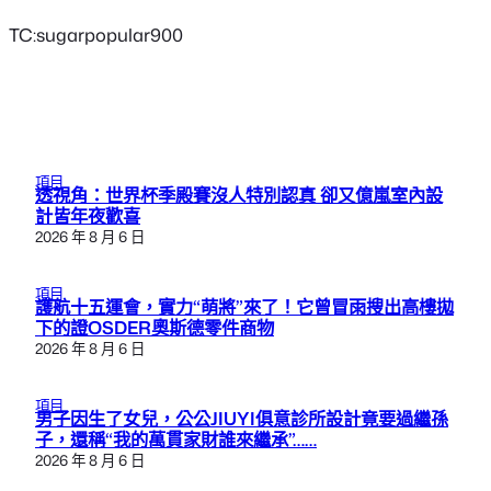
TC:sugarpopular900
項目
透視角：世界杯季殿賽沒人特別認真 卻又億嵐室內設
計皆年夜歡喜
2026 年 8 月 6 日
項目
護航十五運會，實力“萌將”來了！它曾冒雨搜出高樓拋
下的證OSDER奧斯德零件商物
2026 年 8 月 6 日
項目
男子因生了女兒，公公JIUYI俱意診所設計竟要過繼孫
子，還稱“我的萬貫家財誰來繼承”……
2026 年 8 月 6 日