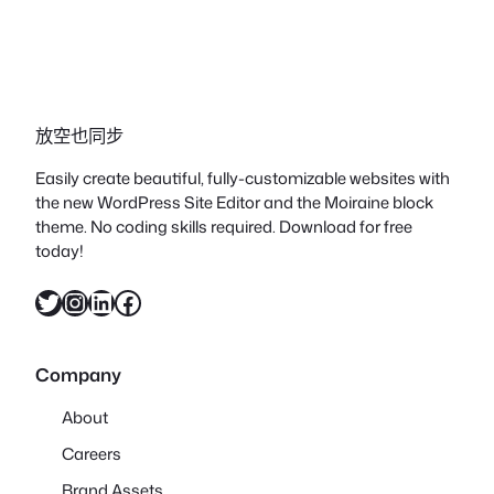
放空也同步
Easily create beautiful, fully-customizable websites with
the new WordPress Site Editor and the Moiraine block
theme. No coding skills required. Download for free
today!
X
Instagram
LinkedIn
Facebook
Company
About
Careers
Brand Assets