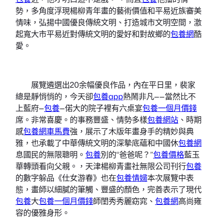
勢，多角度浮現楊柳青年畫的藝術價值和平易近族審美
情味，弘揚中國優良傳統文明、打造城市文明空間，激
起寬大市平易近對傳統文明的愛好和對故鄉的
包養網
酷
愛。
展覽遴選出20余幅優良作品，內在平日里，裴家
總是靜悄悄的，今天卻
包養app
熱鬧非凡——當然比不
上藍府—
包養
—偌大的院子裡有六桌宴
包養一個月價錢
席。非常喜慶。的事務豐盛、情勢多樣
包養網站
、時期
感
包養網車馬費
強，展示了木版年畫身手的精妙與典
雅，也承載了中華傳統文明的深摯底蘊和中國休
包養網
息國民的無限聰明。
包養
別的“爸爸呢？”
包養價格
藍玉
華轉頭看向父親。，天津楊柳青畫社無限公司刊行
包養
的數字躲品《仕女游春》也在
包養情婦
本次展覽中表
態，畫師以細膩的筆觸、豐盛的顏色，完善表示了現代
包養
大
包養一個月價錢
師閨秀秀麗窈窕、
包養網
高尚雍
容的優雅身形。