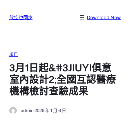
跳至主要內容
放空也同步
Download Now
項目
3月1日起&#3JIUYI俱意
室內設計2;全國互認醫療
機構檢討查驗成果
admin
·
2026 年 1 月 6 日