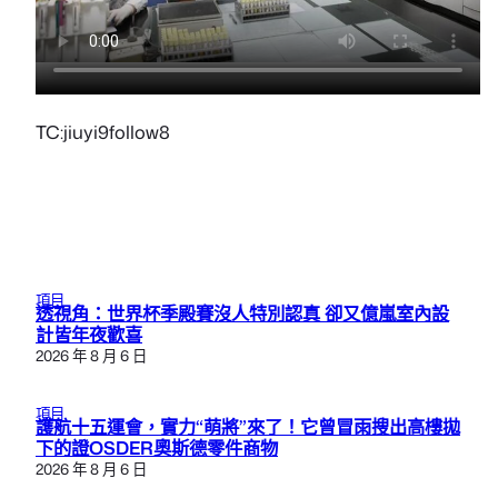
TC:jiuyi9follow8
項目
透視角：世界杯季殿賽沒人特別認真 卻又億嵐室內設
計皆年夜歡喜
2026 年 8 月 6 日
項目
護航十五運會，實力“萌將”來了！它曾冒雨搜出高樓拋
下的證OSDER奧斯德零件商物
2026 年 8 月 6 日