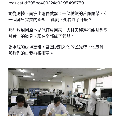
requestId:695be409224c92.95498759.
她從吧檯下面拿出兩件武器：一條精緻的蕾絲絲帶，和
一個測量完美的圓規。 此刻，她看到了什麼？
那些甜甜圈原本是他打算用來「與林天秤進行甜點哲學
討論」的道具，現在全部成了武器。
張水瓶的處境更糟，當圓規刺入他的藍光時，他感到一
股強烈的自我審視衝擊。