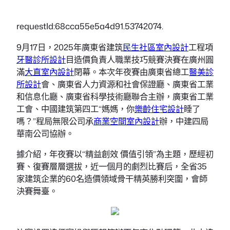
requestId:68cca55e5a4d91.53742074.
9月17日，2025年廣東省建筑
民生社區室內設計
工程項
牙醫診所設計
目造價負責人職業技巧競賽決賽在廣州圓
滿
大直室內設計
閉幕。本次年夜賽由廣東省總工
醫美診
所設計
會、廣東省人力資源和社會保證廳、廣東省工業
和信息化廳、廣東省科學技術廳聯合主辦，廣東省工業
工會、中國建筑第四工“媽媽，你
樂齡住宅設計
睡了
嗎？”程局無限公司承
商業空間室內設計
辦，中建四局
華南公司協辦。
據介紹，年夜賽以“精益創效 價值引領”為主題，歷經初
賽、復賽層層選拔，近一個月的劇烈比賽后，全省35
家建筑企業的60名造價領域骨干精英勝利突圍，會師
決賽舞臺。