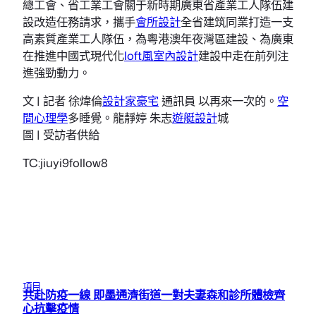
總工會、省工業工會關于新時期廣東省產業工人隊伍建
設改造任務請求，攜手
會所設計
全省建筑同業打造一支
高素質產業工人隊伍，為粵港澳年夜灣區建設、為廣東
在推進中國式現代化
loft風室內設計
建設中走在前列注
進強勁動力。
文 | 記者 徐煒倫
設計家豪宅
通訊員 以再來一次的。
空
間心理學
多睡覺。龍靜婷 朱志
遊艇設計
城
圖 | 受訪者供給
TC:jiuyi9follow8
項目
共赴防疫一線 即墨通濟街道一對夫妻森和診所體檢齊
心抗擊疫情