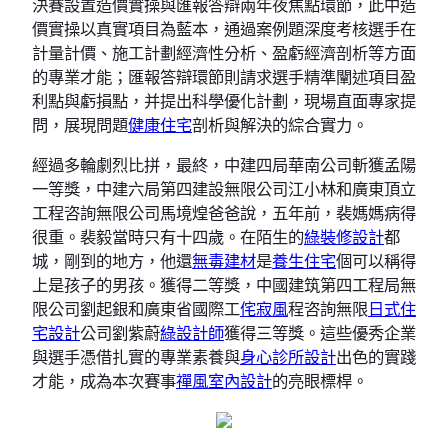
決賽設置造價實操與匯報答辯兩年夜焦點環節，此中造
價實操以真實項目為藍本，通過案例題深度考核選手在
計量計價、施工計劃經濟性分析、盈虧經濟剖析等方面
的專業才能；匯報答辯環節則請求選手精準闡述項目盈
利點與虧損點，并提出科學優化計劃，現場直面專家提
問，展現問題
健康住宅
剖析與解決的綜合實力。
經過多輪劇烈比拼，最終，中建四局華南公司斬獲孟陽
一等獎，中建六局第四建設無限公司江小林和廣東頂立
工程咨詢無限公司馬境煌爸爸說，五年前，裴媽媽病得
很重。裴毅當時只有十四歲。在陌生的
綠裝修設計
都
城，剛到的地方，他還
無毒建材
是
養生住宅
個可以稱得
上是孩子的男孩。獲得二等獎，中國建筑第四工程局無
限公司劉起銀和廣東省國際工
侘寂風
程咨詢無限
日式住
宅設計
公司劉紫蔚
綠設計師
獲得三等獎。這些優秀企業
與選手憑借扎實的專業素養與
身心診所設計
出色的實踐
才能，成為本次賽事
禪風室內設計
的亮眼標桿。