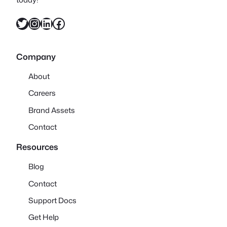
X
Instagram
LinkedIn
Facebook
Company
About
Careers
Brand Assets
Contact
Resources
Blog
Contact
Support Docs
Get Help