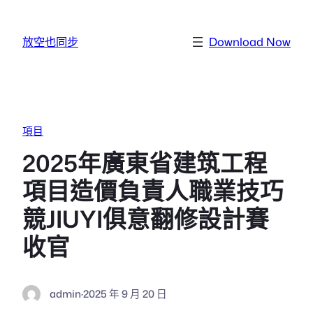
跳至主要內容
放空也同步
Download Now
項目
2025年廣東省建筑工程
項目造價負責人職業技巧
競JIUYI俱意翻修設計賽
收官
admin
·
2025 年 9 月 20 日