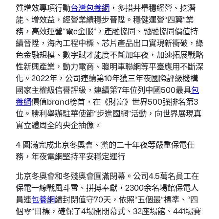
質增效專項行動
台灣包養網
，多措并舉穩經營、挖潛
能、增效益，經營業績穩步晉陞。穩健運營“四翼”業
務，高效運營“電e金服”，產融協同、融融協同價值持
續晉陞，海內工程中標、芯片產品出口實現新衝破，綠
色金融規模、數字賦才能度不斷加年夜，加速拓展戰略
性新興產業，動力電商、聰明車聯網等平臺應用不斷深
化。2022年，公司連續第10年獲三年夜國際評級機構
國家主權級信譽評級，連續第7年位列中國500最具
包
養網
價值brand榜首，在《財富》世界500強排名第3
位。勝利舉辦駐華使節“步進國網”活動，向世界展現真
實立體周全的央企抽像。
4 圓滿完成北京冬奧會、黨的二十年夜等嚴重保電任
務，年夜電網堅持平安穩定運行
北京冬奧會和冬殘奧會圓滿閉幕。公司4.5萬名員工在
保電一線戰風斗雪、拼搏奉獻，2300余名場館保電人
員連
包養網
續封閉值守70天，依照“五個最”標準、“四
個零”目標，確保了4場開閉幕式、32座場館、441場賽