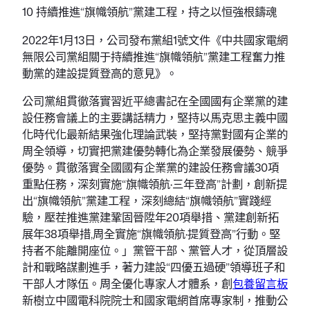
10 持續推進“旗幟領航”黨建工程，持之以恒強根鑄魂
2022年1月13日，公司發布黨組1號文件《中共國家電網
無限公司黨組關于持續推進“旗幟領航”黨建工程奮力推
動黨的建設提質登高的意見》。
公司黨組貫徹落實習近平總書記在全國國有企業黨的建
設任務會議上的主要講話精力，堅持以馬克思主義中國
化時代化最新結果強化理論武裝，堅持黨對國有企業的
周全領導，切實把黨建優勢轉化為企業發展優勢、競爭
優勢。貫徹落實全國國有企業黨的建設任務會議30項
重點任務，深刻實施“旗幟領航·三年登高”計劃，創新提
出“旗幟領航”黨建工程，深刻總結“旗幟領航”實踐經
驗，壓茬推進黨建鞏固晉陞年20項舉措、黨建創新拓
展年38項舉措,周全實施“旗幟領航·提質登高”行動。堅
持者不能離開座位。」黨管干部、黨管人才，從頂層設
計和戰略謀劃進手，著力建設“四優五過硬”領導班子和
干部人才隊伍。周全優化專家人才體系，創
包養留言板
新樹立中國電科院院士和國家電網首席專家制，推動公