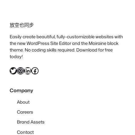
放空也同步
Easily create beautiful, fully-customizable websites with
the new WordPress Site Editor and the Moiraine block
theme. No coding skills required. Download for free
today!
X
Instagram
LinkedIn
Facebook
Company
About
Careers
Brand Assets
Contact