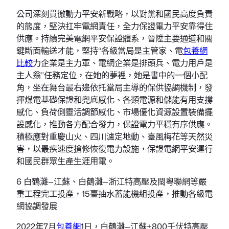
公司深刻貫徹動力平安新戰略，以對黨和國民高度負責
的態度，堅決扛牢電網責任，全力保證電力平安靠得住
供應。持續完美電網平安保證體系，晉陞主要通道和關
鍵斷面輸送才能，堅持“各級當局是主管家、電
包養網
比較
力企業是主力軍、電網企業是排頭兵、電力用戶是
主人翁”任務定位，在她的夢裡，她是書中的一個小配
角，坐在舞台最右邊依托當局主導的保供協調機制，發
揮煤電基礎保證和兜底感化、各類電源和儲能有用支撐
感化、負荷側靈活調節感化、市場優化資源設置裝備擺
設感化，推動各方配合發力，保證電力平穩有序供應。
積極應對重慶山火、四川瀘定地動、臺風梅花等天然災
害，以最疾速度搶修恢復電力設施，保證電網平安運行
和國民群眾生產生涯用電。
6 白鶴灘—江蘇、白鶴灘—浙江特高壓及閩粵聯網等嚴
重工程完工投產，15臺抽水蓄能機組投產，推動各級電
網協調發展
2022年7月
包養網
1日，白鶴灘—江蘇±800千伏特高壓