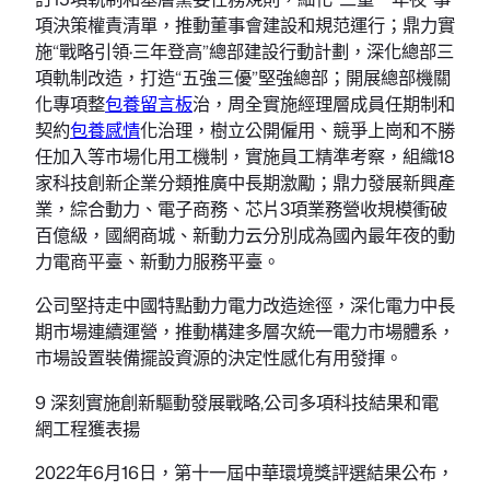
項決策權責清單，推動董事會建設和規范運行；鼎力實
施“戰略引領·三年登高”總部建設行動計劃，深化總部三
項軌制改造，打造“五強三優”堅強總部；開展總部機關
化專項整
包養留言板
治，周全實施經理層成員任期制和
契約
包養感情
化治理，樹立公開僱用、競爭上崗和不勝
任加入等市場化用工機制，實施員工精準考察，組織18
家科技創新企業分類推廣中長期激勵；鼎力發展新興產
業，綜合動力、電子商務、芯片3項業務營收規模衝破
百億級，國網商城、新動力云分別成為國內最年夜的動
力電商平臺、新動力服務平臺。
公司堅持走中國特點動力電力改造途徑，深化電力中長
期市場連續運營，推動構建多層次統一電力市場體系，
市場設置裝備擺設資源的決定性感化有用發揮。
9 深刻實施創新驅動發展戰略,公司多項科技結果和電
網工程獲表揚
2022年6月16日，第十一屆中華環境獎評選結果公布，