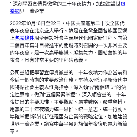
1 深刻學習宣傳貫徹黨的二十年夜精力，加速建設世
包
養網
界一流企業
2022年10月16日至22日，中國共產黨第二十次全國代
表年夜會在北京盛大舉行。這是在全黨全國各族國民邁
上
包養條件
周全建設社會主義現代化國家新征程、向第
二個百年奮斗目標進軍的關鍵時刻召開的一次非常主要
的年夜會，是一次高舉旗幟、凝集氣力、團結奮進的年
夜會，具有非常主要的里程碑意義。
公司黨組把學習宣傳貫徹黨的二十年夜精力作為當前和
今后一個時期的重要政治任務，堅持以習近平新時代中
國特點社會主義思惟為指導，深入領悟“兩個確立”的決
定性意義，做到“五個緊緊掌握”，深入領會黨的二十年
夜提出的主要思惟、主要觀點、嚴重戰略、嚴重舉措，
用黨的二十年夜精力統一思惟、統一意志、統一行動。
準確掌握新時代新征程國有企業的戰略定位，加速建設
世界一流企業，譜寫中華平易近族偉年夜復興電力新篇
章。