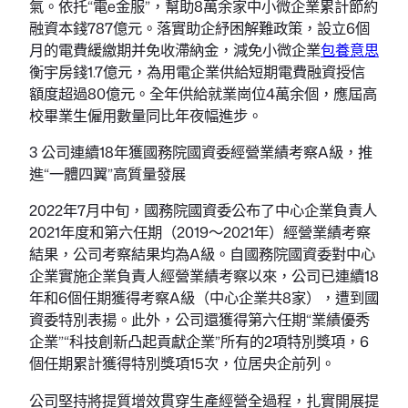
氣。依托“電e金服”，幫助8萬余家中小微企業累計節約
融資本錢787億元。落實助企紓困解難政策，設立6個
月的電費緩繳期并免收滯納金，減免小微企業
包養意思
衡宇房錢1.7億元，為用電企業供給短期電費融資授信
額度超過80億元。全年供給就業崗位4萬余個，應屆高
校畢業生僱用數量同比年夜幅進步。
3 公司連續18年獲國務院國資委經營業績考察A級，推
進“一體四翼”高質量發展
2022年7月中旬，國務院國資委公布了中心企業負責人
2021年度和第六任期（2019～2021年）經營業績考察
結果，公司考察結果均為A級。自國務院國資委對中心
企業實施企業負責人經營業績考察以來，公司已連續18
年和6個任期獲得考察A級（中心企業共8家），遭到國
資委特別表揚。此外，公司還獲得第六任期“業績優秀
企業”“科技創新凸起貢獻企業”所有的2項特別獎項，6
個任期累計獲得特別獎項15次，位居央企前列。
公司堅持將提質增效貫穿生產經營全過程，扎實開展提