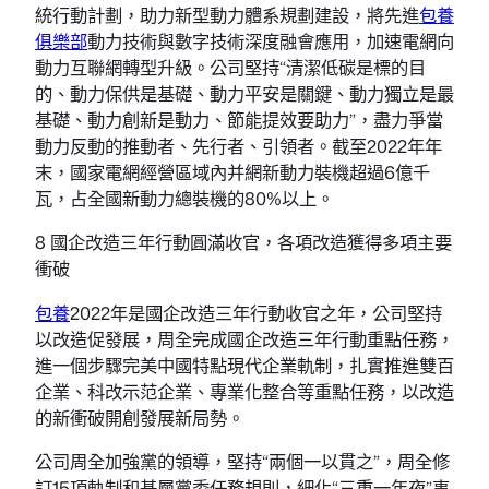
統行動計劃，助力新型動力體系規劃建設，將先進
包養
俱樂部
動力技術與數字技術深度融會應用，加速電網向
動力互聯網轉型升級。公司堅持“清潔低碳是標的目
的、動力保供是基礎、動力平安是關鍵、動力獨立是最
基礎、動力創新是動力、節能提效要助力”，盡力爭當
動力反動的推動者、先行者、引領者。截至2022年年
末，國家電網經營區域內并網新動力裝機超過6億千
瓦，占全國新動力總裝機的80%以上。
8 國企改造三年行動圓滿收官，各項改造獲得多項主要
衝破
包養
2022年是國企改造三年行動收官之年，公司堅持
以改造促發展，周全完成國企改造三年行動重點任務，
進一個步驟完美中國特點現代企業軌制，扎實推進雙百
企業、科改示范企業、專業化整合等重點任務，以改造
的新衝破開創發展新局勢。
公司周全加強黨的領導，堅持“兩個一以貫之”，周全修
訂15項軌制和基層黨委任務規則，細化“三重一年夜”事