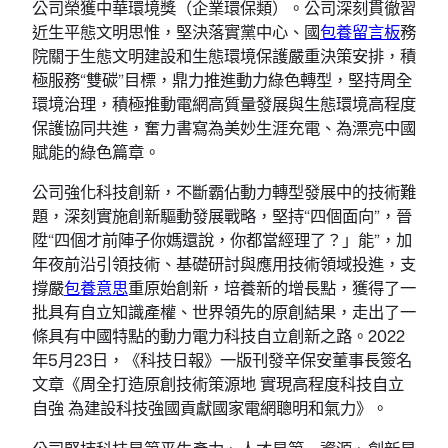
公司榮獲中華環境獎（企業環保類）。公司深刻貫徹習
近生平態文明思惟，堅決落實黨中心、國
包養留言板
務
院關于生態文明建設和生態環境保護嚴重決策安排，積
極服務“雙碳”目標，鼎力推進動力綠色轉型，堅持周全
環境治理，積極推動電網高質量發展與生態環境高程度
保護協同共進，奮力書寫為美妙生涯充電、為漂亮中國
賦能的綠色篇章。
公司強化科技創新，不斷霸佔動力轉型發展中的技術難
題，深刻實施創新驅動發展戰略，堅持“四個面向”，晉
陞“四個才前陣子你媽還說，你都當經理了？」能”，加
年夜前沿引領技術、基礎研討與應用技術領域投進，支
撐嚴
包養意思
重原始創新，培養新的增長點，獲得了一
批具有自立知識產權、世界領先的原創結果，走出了一
條具有中國特點的動力電力科技自立創新之路。2022
年5月23日，《科技日報》一版刊發辛保安董事長簽名
文章《周全打造原創技術策源地 實現高程度科技自立
自強 為建設科技強國貢獻國家電網聰明和氣力》。