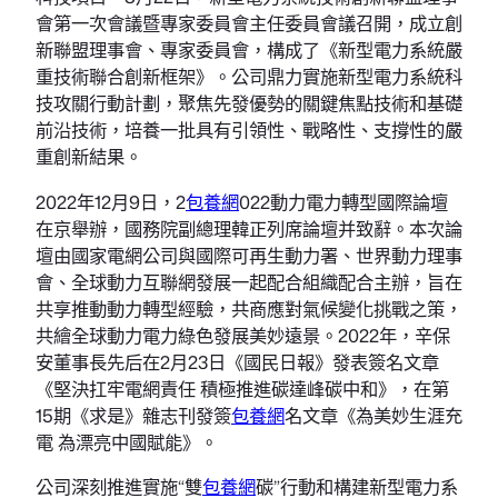
會第一次會議暨專家委員會主任委員會議召開，成立創
新聯盟理事會、專家委員會，構成了《新型電力系統嚴
重技術聯合創新框架》。公司鼎力實施新型電力系統科
技攻關行動計劃，聚焦先發優勢的關鍵焦點技術和基礎
前沿技術，培養一批具有引領性、戰略性、支撐性的嚴
重創新結果。
2022年12月9日，2
包養網
022動力電力轉型國際論壇
在京舉辦，國務院副總理韓正列席論壇并致辭。本次論
壇由國家電網公司與國際可再生動力署、世界動力理事
會、全球動力互聯網發展一起配合組織配合主辦，旨在
共享推動動力轉型經驗，共商應對氣候變化挑戰之策，
共繪全球動力電力綠色發展美妙遠景。2022年，辛保
安董事長先后在2月23日《國民日報》發表簽名文章
《堅決扛牢電網責任 積極推進碳達峰碳中和》，在第
15期《求是》雜志刊發簽
包養網
名文章《為美妙生涯充
電 為漂亮中國賦能》。
公司深刻推進實施“雙
包養網
碳”行動和構建新型電力系