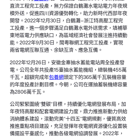
直流工程完工投產，無力保證白鶴灘水電站電力年夜規
模外送，促進四川資源優勢轉化，助力新時代西部年夜
開發。2022年12月30日，白鶴灘—浙江特高壓工程完
工投產，進一個步驟滿足白鶴灘水電外送需求，填補華
東地區電力供應缺口，為區域經濟社會發展注進持續動
能。2022年9月30日，閩粵聯網工程完工投產，實現
兩省電網互聯互通、余缺互濟、應急互備。
2022年12月26日，安徽金寨抽水蓄能電站周全投產發
電。公司全年共投產15臺抽水蓄能機組，總裝機455萬
千瓦，超額完成年
包養網
頭定下的365萬千瓦裝機容量
的年度投產計劃目標。今朝，公司在運抽蓄裝機總容量
為2806萬千瓦。
公司緊緊圍繞“雙碳”目標，持續優化電網發展布局，加
年夜特高壓和配套電網建設力度，鼎力推進新動力供給
消納體系建設，滾動完美“十四五”電網規劃，優質高效
推進重點項目建設，充足發揮年夜電網資源優化設置裝
備擺設平臺感化，推動各級電網協調發展。2022年，