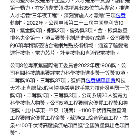
公司堅持科技是第平生產力、人才是第一資源、創新是
第一動力，在5個專業領域評選出35位首席專家，推進
人才培養“三年夜工程”，深刻實施人才激勵“三項
包養
軌制”。2022年，公司申報第二十三屆中國專利獎10
項，獲金獎1項、銀獎2項、優秀獎3項。金、銀獎數量
排名央企第一，項目獲獎率創歷史最好成績。公司獲獎
的6項專利緊密貼合電網焦點技術領域，涵蓋了輸變電
運行技術、電力芯片、計量技術和直流配電技術。
公司8位專家獲國際電工委員會2022年度1906獎。公
司有關科技結果獲評電力科學技術進步獎一等獎10項、
二等獎16項、三等獎37項；獲評真
包養網車馬費
科技
天才·正直總裁x假可憐·絕美男歌手電力技術發明獎一等
獎1項、二等獎1項、三等獎3項；公司系統20人獲電力
科學技術人物獎。公司5項工程獲國家優質工程獎和魯
班獎，此中準東—華東（皖南）±1100千伏特高壓直流
工程獲國家優質工程金獎。蘇通GIL綜合管廊工程、古
泉±1100千伏特高壓換流站項目獲“全國質量獎出色項目
獎”。