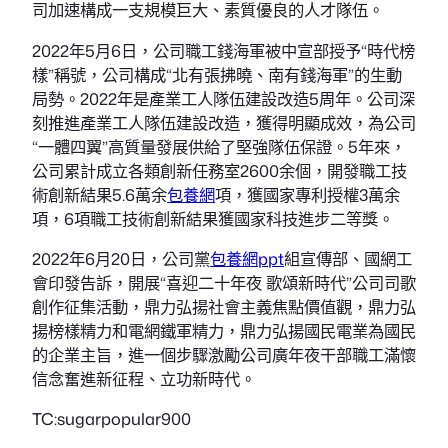
司加速構成一支規模巨大、素質優良的人才隊伍。
2022年5月6日，公司職工錢海軍被中宣部授予“時代榜
樣”稱號，公司構成“北有張拂曉、南有錢海軍”的生動
局勢。2022年是產業工人隊伍建設改造5周年。公司深
刻推進產業工人隊伍建設改造，獲得明顯成效，為公司
“一體四翼”高質量發展供給了堅強隊伍保證。5年來，
公司累計成立各類創新任務室2600余個，開發職工技
術創新結果5.6萬余
包養網
項，獲國家專利授權3萬余
項，6項職工技術創新結果獲國家科技進步二等獎。
2022年6月20日，公司黨
包養網ppt
組宣傳部、國網工
會印發告訴，開展“喜迎二十年夜 歌頌新時代”公司司歌
創作征集活動，鼎力弘揚社會主義焦點價值觀，鼎力弘
揚榜樣精力和電網鐵軍精力，鼎力弘揚國民電業為國民
的企業主旨，進一個步驟激勵公司廣年夜干部職工滿懷
信念奮進新征程、立功新時代。
TC:sugarpopular900