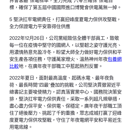
界會客廳”保電標準，全力完成“六零三確保”保電目
標，確保了第五屆中國國際進口博覽會供電萬無一掉。
5 堅決扛牢電網責任，打贏迎峰度夏電力保供攻堅戰，
全力保證電力平安靠得住供應
2022年12月26日，公司黨組致信全體干部員工，致敬
每一位在疫情中堅守的國網人，以堅韌之姿守護光亮、
用濃情熱意充盈冷冬，盼望大師全力做好電力保供和平
安生產各項任務，守護萬家燈火、溫熱神州年夜
包養網
比較
地，在廣年夜干部職工中惹起熱烈反響。
2022年夏日，面對最高溫度、起碼水電、最年夜負
荷、最長時間“四最”疊加的挑戰，公司堅決貫徹習近平
總書記主要唆使精力，認真落實黨中心、國務院決策安
排，堅決扛牢電力保供責任，采取一系列超凡規舉措，
盡心盡力保平安、保供電、保穩定，廣年夜干部職工頂
住了絕後壓力、挑起了千鈞重擔，眾志成城打贏了迎峰
度夏電力保供攻堅戰，守住了年夜電網平安和平易近生
用電底線。