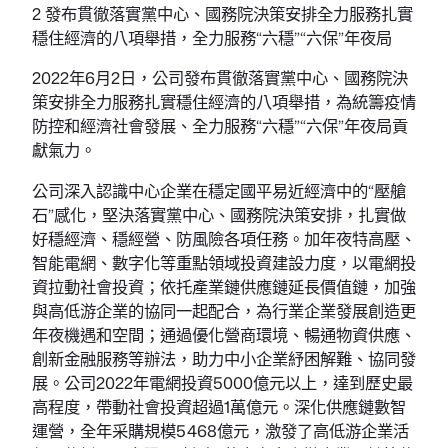
2 發布貫徹落實黨中心、國務院決策安排全力服務扎實
穩住經濟的八項舉措，全力服務“六穩”“六保”年夜局
2022年6月2日，公司發布貫徹落實黨中心、國務院決
策安排全力服務扎實穩住經濟的八項舉措，為統籌疫情
防控和經濟社會發展、全力服務“六穩”“六保”年夜局貢
獻氣力。
公司深入認識中心企業在穩定國平易近經濟中的“壓艙
石”感化，堅決落實黨中心、國務院決策安排，扎實做
好穩經濟、穩經營、防風險各項任務。加年夜特高壓、
智能電網、數字化等重點領域投資建設力度，以電網投
資拉動社會投資；依托產業鏈供應鏈延長價值鏈，加強
與高低游企業的協同一起配合，為行業企業發展創造更
年夜機遇和空間；通過優化營商環境、暢通物資供應、
創新金融服務等辦法，助力中小企業紓困解難、協同發
展。公司2022年電網投資5000億元以上，達到歷史最
高程度，帶動社會投資超過1萬億元。深化供應鏈數智
運營，全年采購規模5468億元，激發了高低游企業活