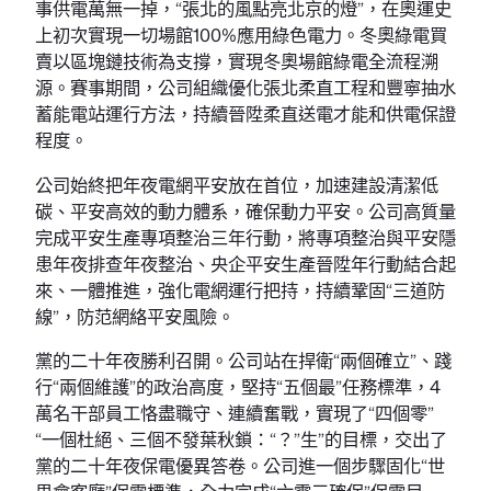
事供電萬無一掉，“張北的風點亮北京的燈”，在奧運史
上初次實現一切場館100%應用綠色電力。冬奧綠電買
賣以區塊鏈技術為支撐，實現冬奧場館綠電全流程溯
源。賽事期間，公司組織優化張北柔直工程和豐寧抽水
蓄能電站運行方法，持續晉陞柔直送電才能和供電保證
程度。
公司始終把年夜電網平安放在首位，加速建設清潔低
碳、平安高效的動力體系，確保動力平安。公司高質量
完成平安生產專項整治三年行動，將專項整治與平安隱
患年夜排查年夜整治、央企平安生產晉陞年行動結合起
來、一體推進，強化電網運行把持，持續鞏固“三道防
線”，防范網絡平安風險。
黨的二十年夜勝利召開。公司站在捍衛“兩個確立”、踐
行“兩個維護”的政治高度，堅持“五個最”任務標準，4
萬名干部員工恪盡職守、連續奮戰，實現了“四個零”
“一個杜絕、三個不發葉秋鎖：“？”生”的目標，交出了
黨的二十年夜保電優異答卷。公司進一個步驟固化“世