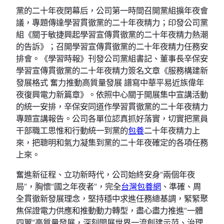
黨的二十年夜閉幕后，公司第一時間召開黨組擴年夜會
議，專題傳達學習貫徹黨的二十年夜精力；印發公司黨
組《關于敏捷興起學習宣傳貫徹黨的二十年夜精力熱潮
的告訴》；召開學習宣傳貫徹黨的二十年夜精力任務安
排會。《學習時報》刊發公司黨組書記、董事長辛保安
學習宣傳貫徹黨的二十年夜精力簽名文章《服務構建新
發展格式 奮力推動高質量發展 譜寫中華平易近族偉年
夜復興電力新篇章》。依照中心關于開展集中宣講活動
的統一安排，辛保安同道作學習貫徹黨的二十年夜精力
專題宣講報告。公司各單位認真抓好落實，切實把黨員
干部職工思惟和行動統一到黨的
包養
二十年夜精力上
來，把聰明和氣力凝集到黨的二十年夜確定的各項任務
上來。
奮進新征程、立功新時代，公司始終安身“兩個年夜
局”，胸懷“國之年夜者”，完全
台灣包養網
、準確、周
全貫徹新發展理念，堅持穩中求進任務總基調，緊緊聚
焦保證電力供應和推動動力轉型，盡心盡力推進“一體
四翼”高質量發展，深刻開展世界一流創建示范、治理