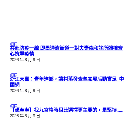
項目
共赴防疫一線 即墨通濟街道一對夫妻森和診所體檢齊
心抗擊疫情
2026 年 8 月 9 日
項目
浙江天臺：青年進鄉，讓村落發查包養展后勁實足_中
國網
2026 年 8 月 9 日
項目
【趙寧寧】找九宮格時租比選擇更主要的，是堅持……
2026 年 8 月 9 日