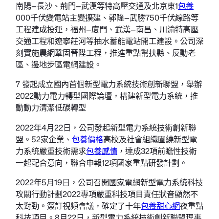
南陽—長沙、荊門—武漢等特高壓交通及北京東1
包養
000千伏變電站主變擴建、郭隆—武勝750千伏線路等
工程建成投運，福州—廈門、武漢—南昌、川渝特高壓
交通工程和遼寧莊河等抽水蓄能電站開工建設。公司深
刻實施農網鞏固晉陞工程，推進重點幫扶縣、反動老
區、邊地步區電網建設。
7 發起成立國內首個新型電力系統技術創新聯盟，舉辦
2022動力電力轉型國際論壇，構建新型電力系統，推
動動力清潔低碳轉型
2022年4月22日，公司發起新型電力系統技術創新聯
盟。52家企業、
包養價格
高校及社會組織圍繞新型電
力系統嚴重技術需求
包養感情
，達成32項前瞻性技術
一起配合意向，聯合申報12項國家重點研發計劃。
2022年5月19日，公司召開國家電網新型電力系統科技
攻關行動計劃2022專項嚴重科技項目責任狀音顯然不
太對勁。簽訂視頻會議，確定了十年
包養甜心網
夜重點
科技項目。8月22日，新型電力系統技術創新聯盟理事