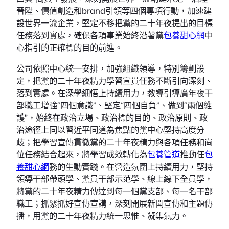
晉陞、價值創造和brand引領等四個專項行動，加速建
設世界一流企業，堅定不移把黨的二十年夜提出的目標
任務落到實處，確保各項事業始終沿著黨
包養甜心網
中
心指引的正確標的目的前進。
公司依照中心統一安排，加強組織領導，特別籌劃設
定，把黨的二十年夜精力學習宣貫任務不斷引向深刻、
落到實處。在深學細悟上持續用力，教導引導廣年夜干
部職工增強“四個意識”、堅定“四個自負”、做到“兩個維
護”，始終在政治立場、政治標的目的、政治原則、政
治途徑上同以習近平同道為焦點的黨中心堅持高度分
歧；把學習宣傳貫徹黨的二十年夜精力與各項任務和崗
位任務結合起來，將學習成效轉化為
包養管道
推動任
包
養甜心網
務的生動實踐。在營造氛圍上持續用力，堅持
領導干部帶頭學、黨員干部示范學、線上線下全員學，
將黨的二十年夜精力傳達到每一個黨支部、每一名干部
職工；抓緊抓好宣傳宣講，深刻開展新聞宣傳和主題傳
播，用黨的二十年夜精力統一思惟、凝集氣力。