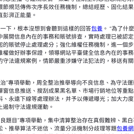
環節規范傳佈次序長效任務機制，總結經歷、固化結果
直彭湃正能量。
了一下，根本沒想到會聽到這樣的回答
包養
。 “為了什
中展開信息內在的事務和賬號排查，實時處理已被認定
起的賬號停止處理處分；強化維權任務機制，進一個步
維權做好辦事保證，領導網站平臺健全信息內在的事務
的守法違規案例，情節嚴重涉嫌守法犯法的，移送有關
整治”專項舉動，周全整治推舉導向不良信息、為守法
彈窗信息推送、搜刮成果黑名單、市場行銷地位等重點
料、永遠下線等處理辦法，并予以傳遞曝光；加大力度
上遏制守法違規運動。
不良題目”專項舉動，集中清算整治存在真假難辨、黑
松、推舉算法不迷信、流量分派機制分歧理等題
包養網