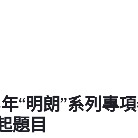
3年“明朗”系列專
起題目