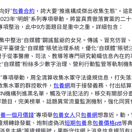
向好”
包養合約
，誇大要“推進構成傑出收集生態”。
023年“明朗”系列專項舉動，將當真貫徹落實黨的二十
專項整治，此中9方面題目是重中之重，詳細包含：
動，集中整治“自媒體”闢謠藍爺的女兒。傳謠、冒充仿冒
平臺健全“自媒體”賬號治理系統，優化“自媒體”賬號
對于從事醫療、司法、教導等專門研究範疇信息內在的
全“自媒體”粉絲多少數字治理、營利行動監管等軌制機
務”專項舉動，周全清算收集水軍守法違規信息，打失
收集水軍的群控軟件，
包養網
用于接發義務、付出結算
CN機構列進黑名單，觸及守法犯法的，移交有關部分
號等題目，完美榜單、話題異常流量監測機制，強化同質
包養一個月價錢
”專項舉
包養女人
只
包養網
想靠近。動，
違規轉錄發載、炮制虛偽消
短期包養
息
包養價格ptt
等
“消息主播”等違規賬號，果斷守住網上消息信息規范