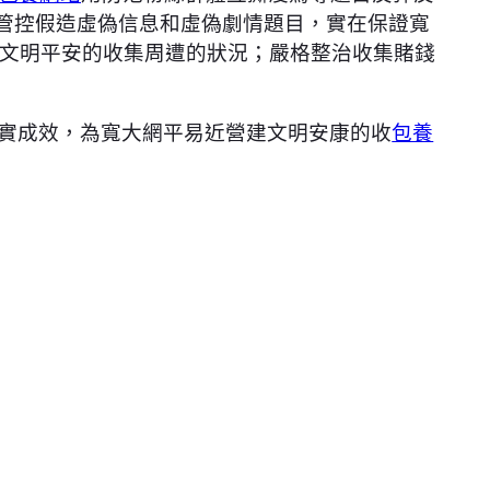
厲管控假造虛偽信息和虛偽劇情題目，實在保證寬
文明平安的收集周遭的狀況；嚴格整治收集賭錢
得扎實成效，為寬大網平易近營建文明安康的收
包養