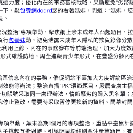
挑選力度；優化內在的事務審核戰略，果斷避免“劣幣
一下，疑
包養網dcard
惑的看著媽媽，問道：“媽媽，
長。
遭的狀況整治”專項舉動，聚焦網上涉未成年人凸起題目
負行
包養妹
動，避免泄露未成年人隱私的欺負錄像分散
強化利用上線、內在的事務發布等前端治理，加大力度
年形式維護防地，周全進級青少年形式，在豐盛分齡內
評論區信息內在的事務，催促網站平臺加大力度評論區
效能等辦法；整治直播“PK”環節題目，嚴厲查處主
一切賬號采取同一處理辦法，情節惡劣的歸入黑名單；
塊停止整改，需要時采取暫停更換新的資料、閉幕封閉
治”專項舉動，顛末為期1個月的專項整治，重點平臺累
檔片子挑起互撕對峙、引誘明星粉絲刷票沖量等題目，有