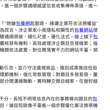
，進一個步驟通順威望信息收集傳佈渠道，進一
麼？”她皺
包養網
起眉頭。 維護企業符合法規權益”
為謊言、涉企業家小我隱私和顯性的
包養網站
侵
驟通順渠道、細化尺度、優化法式，線上線下
包
審核發布機制，高效處理涉企題目告發線索；強
機關依法處置，對任務落實不力的網站平臺，領
運動引流、宣介守法違規商品、搜刮成果推送低俗
環節機制，強化常態管理；對題目多發易發、屢
部分間溝通聯動，實時轉交題目線索，在做好線
白不分、長短不明等信息內在的事務導向題目的
包
目。催促短錄像平臺進一個步驟優化算法推舉機