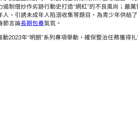
力遏制借炒作劣跡行動史打造“網紅”的不良風尚；嚴
年人、引誘未成年人陷溺收集等題目，為青少年供給了
春節言論
長期包養
氣氛。
推動2023年“明朗”系列專項舉動，確保整治任務獲