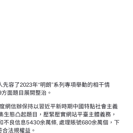
先容了2023年“明朗”系列專項舉動的相干情
9方面題目展開整治。
度網信辦保持以習近平新時期中國特點社會主義
收集生態凸起題目，壓緊壓實網站平臺主體義務，
不良信息5430余萬條, 處理賬號680余萬個，下
近符合法規權益。