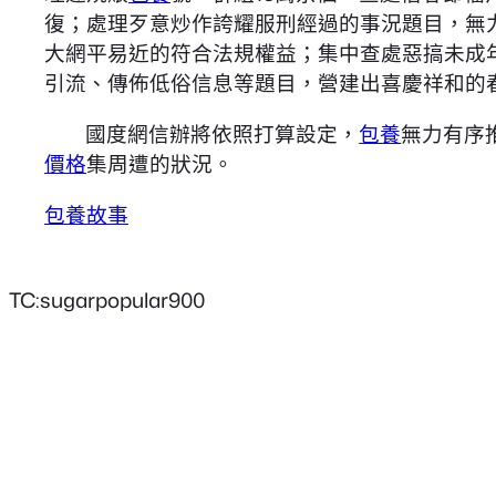
復；處理歹意炒作誇耀服刑經過的事況題目，無
大網平易近的符合法規權益；集中查處惡搞未成
引流、傳佈低俗信息等題目，營建出喜慶祥和的
國度網信辦將依照打算設定，
包養
無力有序
價格
集周遭的狀況。
包養故事
TC:sugarpopular900