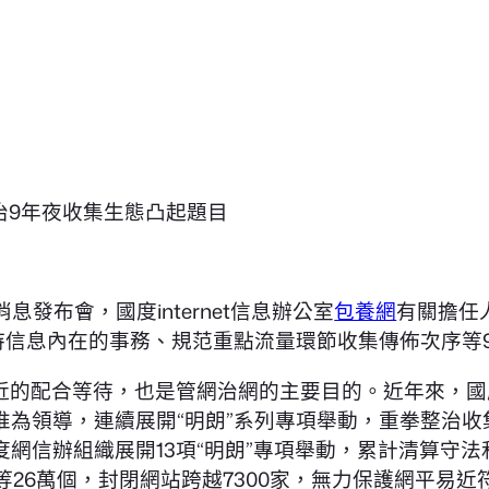
整治9年夜收集生態凸起題目
發布會，國度internet信息辦公室
包養網
有關擔任人
持信息內在的事務、規范重點流量環節收集傳佈次序等
近的配合等待，也是管網治網的主要目的。近年來，國
惟為領導，連續展開“明朗”系列專項舉動，重拳整治
網信辦組織展開13項“明朗”專項舉動，累計清算守法和
吧等26萬個，封閉網站跨越7300家，無力保護網平易