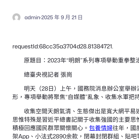
admin
·
2025 年 9 月 21 日
requestId:68cc35a3704d28.81384721.
原題目：2023年“明朗”系列專項舉動重拳
總臺央視記者 張崗
明天（28日）上午，國務院消息辦公室舉辦消息
形，專項舉動將聚焦“自媒體”亂象、收集水軍把
收集空間天朗氣清、生態傑出是寬大網平易
思惟特殊是習近平總書記關于收集強國的主要思
積極回應國民群眾關懷關心。
包養情婦
往年，國度
架App、小法式2890余款，閉幕封閉群組、貼