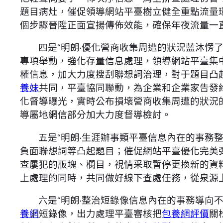
題目病灶，催促領導網站平臺樹立健全重點流量
個步驟晉陞正面宣揚傳佈效能，確保年夜流量一
四是“明朗·優化營商收集周遭的狀況藍沐愣
專項舉動，強化存量信息處理，領導網站平臺集
權信息，加大力度搜刮聯想詞治理，對于題目凸
養妹
共同，平臺協同聯動，為企業和企業家告發
化督導曝光，實時公布損壞營商收集周遭的狀況
導屬地網信部分加大力度督導檢討。
五是“明朗·生涯辦事類平臺信息內在的事務
負面聯想詞等凸起題目；催促網站平臺優化完美
查屢犯的版塊、欄目，視情采取暫停更換新的資
上處理的同時，共同做好線下查處任務，從泉源
六是“明朗·整治短錄像信息內在的事務導向
養網
短錄像，出力處理平臺審核把
包養網評價
關