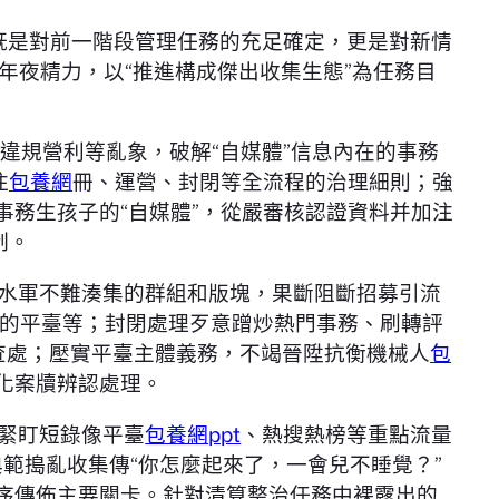
這既是對前一階段管理任務的充足確定，更是對新情
年夜精力，以“推進構成傑出收集生態”為任務目
、違規營利等亂象，破解“自媒體”信息內在的事務
注
包養網
冊、運營、封閉等全流程的治理細則；強
事務生孩子的“自媒體”，從嚴審核認證資料并加注
制。
落水軍不難湊集的群組和版塊，果斷阻斷招募引流
的平臺等；封閉處理歹意蹭炒熱門事務、刷轉評
查處；壓實平臺主體義務，不竭晉陞抗衡機械人
包
化案牘辨認處理。
緊盯短錄像平臺
包養網ppt
、熱搜熱榜等重點流量
典範搗亂收集傳“你怎麼起來了，一會兒不睡覺？”
有序傳佈主要關卡。針對清算整治任務中裸露出的