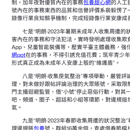
制，加年夜對優質內在的事務
包養甜心網
的人工
號內在的事務東西的品質和信譽評價系裴毅愣了
錄像行業良知競爭機制，完成短錄像行業安康成
七是“明朗·2023年暑期未成年人收集周
害內在的事務和守法犯法，實時發明處理收集欺
App、兒童智能裝備等，壓實平臺主體義務，
網ppt
在的事務，不得引誘充值花費；筑牢青少
形式真正成為未成年人安康上彀的“維護盾”。
八是“明朗·收集戾氣整治”專項舉動，嚴管
理，對未做好跟帖評論治理的大眾賬號，采取限制
門主播迴避監管、借“小號”停止惡俗行動，對其
吧、頻道、圈子、超話和小組等環節，對違規版
氣。
九是“明朗·2023年春節收集周遭的狀況整
理違規賬
包養
號、群組16萬余個，查處借春節