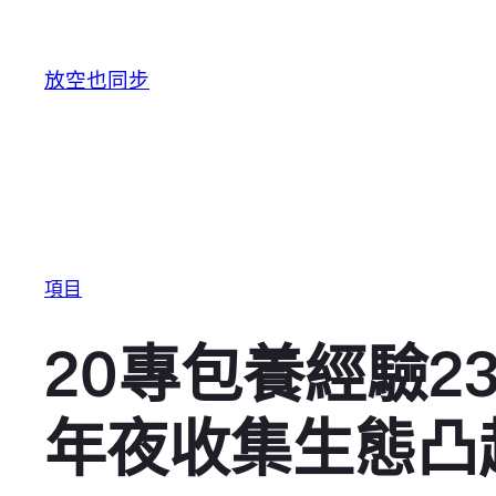
跳至主要內容
放空也同步
項目
20專包養經驗2
年夜收集生態凸