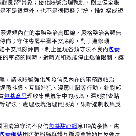
驅趕良幣”景象；優化賬號治理軌制，樹立健全賬
您是不是很意外，也不是很懷疑？”統，推進構成短
，拉緊違規內在的事務整治高壓線，嚴格整治各類無
傳佈；守住專屬平臺平安底線，對于進修類
效能平安風險評價，制止呈現各類守法不良內
包養
在的事務的同時，對時光和效能停止迷信限制，讓
治理，請求賬號強化所發信息內在的事務跟帖治
播逞勇斗狠、互撕進犯、漫罵吐臟等行動，針對部
處
包養意思
理收集戾氣集中的版塊，深刻排查貼
等辦法，處理版塊治理員賬號，果斷遏制收集戾
計攔阻清算守法不良信
包養甜心網
息119萬余條，處
包養網站
用防范粉絲群體互撕漫罵等題目反彈反