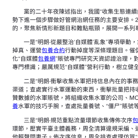
黨的二十年夜陳述指出，我國“收集生態連續
勢下進一個步驟做好管網治網任務的主要安排。2
的，聚焦新情形新題目和難點瓶頸，展開一系列
一是“明朗·從嚴整治‘自媒體’亂象”專項舉
掉真、運營
包養合約
行動掉度等深條理題目。催促
化“自媒體
包養網
”賬號專門研究天資認證治理，
專門標識；嚴厲規范“自媒體”營利行動，樹立健
二是“明朗·衝擊收集水軍把持信息內在的事
渠道；查處實行水軍運動的東西，衝擊批量把持
贊數據的水軍賬號，將組織收集水軍的公司、M
養
水軍的技巧手腕，查處批量養號、“僵尸”賬
三是“明朗·規范重點流量環節收集傳佈次序
環節，壓實平臺主體義務，周全清算違規采編、
他輕聲問妻子。佈次序信息，周全排查處理仿冒