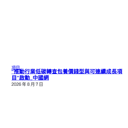
項目
“推動行業低碳轉查包養價錢型與可連續成長項
目”啟動_中國網
2026 年 8 月 7 日