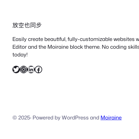
放空也同步
Easily create beautiful, fully-customizable websites
Editor and the Moiraine block theme. No coding skills
today!
X
Instagram
LinkedIn
Facebook
© 2025
·
Powered by WordPress and
Moiraine