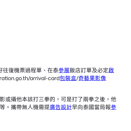
好往復機票過程單、在泰
參展
飯店訂單及必定
啟
ration.go.th/arrival-card
包裝盒
/
奇藝果影像
影或攝他本該打三拳的，可是打了兩拳之後，他
等。攜帶無人機需提
廣告設計
早向泰國當局報
參