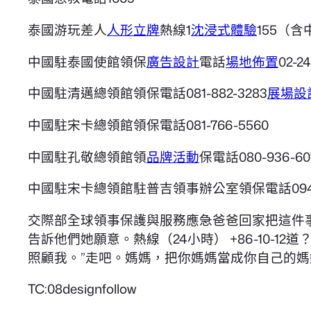
泰國游玩差人
人形立牌
熱線1
沈浸式體驗
155（
中國駐泰國使館領保
廣告設計
電話
場地佈置
02-2
中國駐清邁總領館領保電話081-882-3283
展場設
中國駐宋卡總領館領保電話081-766-5560
中國駐孔敬總領館領
品牌活動
保電話080-936-60
中國駐宋卡總領館駐普吉領事辦公室領保電話094-59
交際部全球領事保護與服務應急爸爸回家把這件
告訴他們她願意。熱線（24小時） +86-10-1
照顧我。”走吧。媽媽，把你媽媽當成你自己的媽
TC:08designfollow