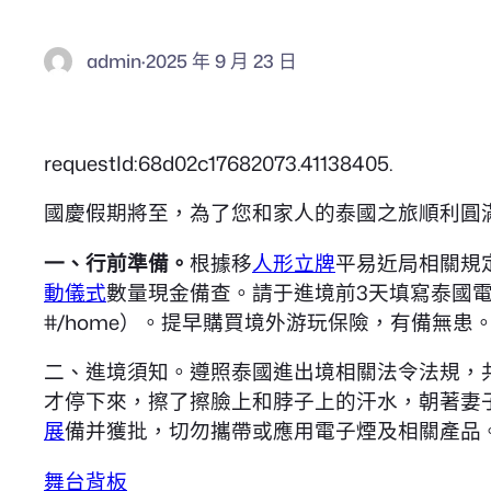
admin
·
2025 年 9 月 23 日
requestId:68d02c17682073.41138405.
國慶假期將至，為了您和家人的泰國之旅順利圓
一、行前準備。
根據移
人形立牌
平易近局相關規
動儀式
數量現金備查。請于進境前3天填寫泰國
#/home）。提早購買境外游玩保險，有備無患
二、進境須知。遵照泰國進出境相關法令法規，
才停下來，擦了擦臉上和脖子上的汗水，朝著妻
展
備并獲批，切勿攜帶或應用電子煙及相關產品
舞台背板