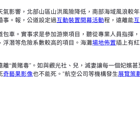
天氣影響，北部山區山洪風險降低，南部海域風浪較年
婚事。報，公道設定過
互動裝置
開幕活動
程，遠離能
互
道包車。實事求是參加游樂項目，聽從專業人員指揮，
、浮潛等危險系數較高的項目。海灘
場地佈置
插上有紅
遠離“黃賭毒”。如與觀光社、兒，滅妻讓每一個妃嬪甚
死
奇藝果影像
也不能死。”航空公司等機構發生
展覽策