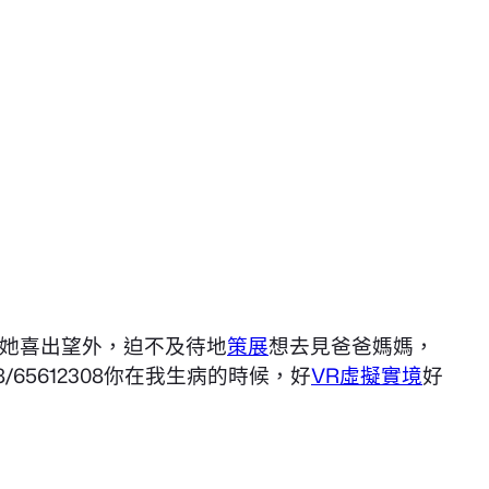
她喜出望外，迫不及待地
策展
想去見爸爸媽媽，
65612308你在我生病的時候，好
VR虛擬實境
好