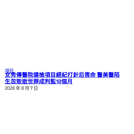
項目
女秀傳醫院健檢項目經紀打針后喪命 醫美醫陌
生忽致逝世罪成判監18個月
2026 年 8 月 7 日