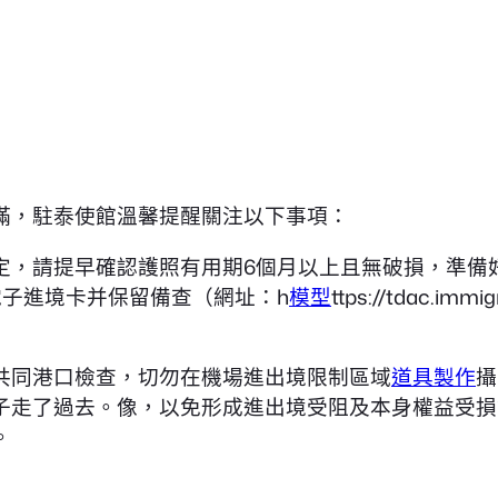
滿，駐泰使館溫馨提醒關注以下事項：
定，請提早確認護照有用期6個月以上且無破損，準備
電子進境卡并保留備查（網址：h
模型
ttps://tdac.immig
。
共同港口檢查，切勿在機場進出境限制區域
道具製作
攝
子走了過去。像，以免形成進出境受阻及本身權益受損
。