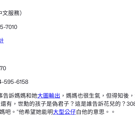
含中文服務）
45-7010
計
70
5-6158
事告訴媽媽和她
大圖輸出
，媽媽也很生氣，但得知後，
2道？還有，世勳的孩子是偽君子？這是誰告訴花兒的？308/
媽吧。”他希望她能明
大型公仔
白他的意思。。