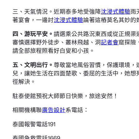
三、天氣情況。近期泰多地受強降
沈浸式體驗
雨
著宴會，一邊討
沈浸式體驗
論著這樁莫名其妙的
四、游玩平安。
請選乘公共路況東西或從正規渠
審慎選擇野外徒步、叢林飛越、洞
記者會
窟探險
請全部旅程照看好白叟和小孩。
五、文明出行。
尊敬當地風俗習慣，保護環境，
兒，讓她生活在四面楚歌、委屈的生活中，她想
徑解決。
駐泰使館預祝大師節日快樂，旅途安然！
相關機構聯
廣告設計
系電話：
泰國報警電話191
泰國急救電話1669