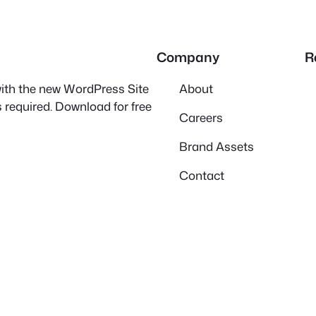
Company
R
 with the new WordPress Site
About
 required. Download for free
Careers
Brand Assets
Contact