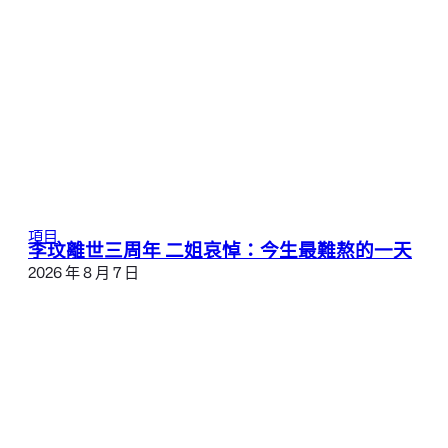
項目
李玟離世三周年 二姐哀悼：今生最難熬的一天
2026 年 8 月 7 日