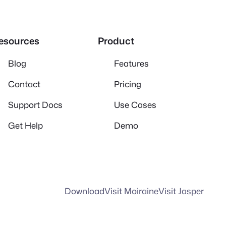
esources
Product
Blog
Features
Contact
Pricing
Support Docs
Use Cases
Get Help
Demo
Download
Visit Moiraine
Visit Jasper