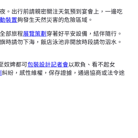
夜。出行前請親密關注天氣預到宴會上，一邊吃
動裝置
夠發生天然災害的危險區域。
全部旅程
展覽策劃
穿著好平安設備，結伴隨行。
旗時請勿下海，飯店泳池非開放時段請勿泅水。
至奴婢都可
包裝設計
記者會
以欺負、看不起女
劃
糾紛，感性維權，保存證據，通過協商或法令途