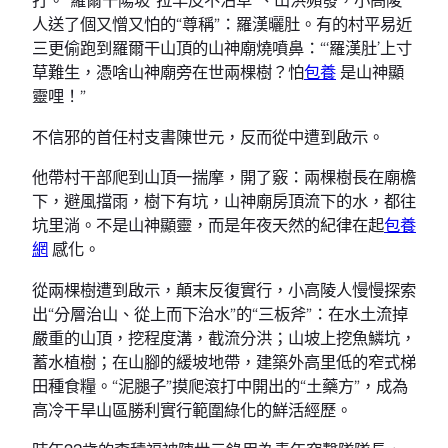
人送了個又憎又怕的“尊稱”：羅漢曬肚。有的村平易近
三更偷跑到羅爾干山頂的山神廟燒噴鼻：“‘羅漢肚’上寸
草難生，憑啥山神廟旁在世兩棵樹？怕
包養
是山神顯
靈哩！”
不信邪的首任村支書陳世元，反而從中遭到啟示。
他帶村干部爬到山頂一揣摩，開了竅：兩棵樹長在廟檐
下，避風擋雨，樹下有坑，山神廟房頂流下的水，都往
坑里淌。不是山神顯靈，而是年夜天然的紀律在起
包養
網
感化。
從兩棵樹遭到啟示，顛末反復實行，小高陵人慢慢探索
出“分層治山、從上而下治水”的“三板斧”：在水土流掉
嚴重的山頂，挖程度溝，截流分洪；山坡上挖魚鱗坑，
蓄水植樹；在山腳的緩坡地帶，建築外高里低的窄式梯
田種食糧。“泥腿子”摸爬滾打中開出的“土藥方”，成為
高冷干旱山區勝利實行範圍綠化的鮮活經歷。