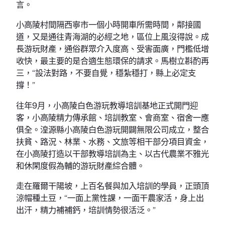
言。
小高陵村間隔西寧市一個小時開車所需時間，鄰接國
道，又是通往青海湖的必經之地，區位上風沒得說。成
長游玩財產，通俗群眾介入度高、受害面廣，門檻低增
收快，最主要的是合適生態環保的請求。馬樹立斟酌再
三，“設法對路，不要自覺，穩紮穩打，縣上必定支
撐！”
往年9月，小高陵白色游玩教導培訓基地正式開門迎
客，小高陵精力傳承館、培訓教室、會商室、宿舍一應
俱全。湟源縣小高陵白色游玩開闢無限公司成立，整合
扶貧、路況、林業、水務、文旅等相干部分項目資金，
在小高陵打造以干部教導培訓為主、以古代農業不雅光
和休閑度假為輔的游玩財產綜合體。
走在羅爾干陽坡，上百名餐與加入培訓的學員，正頭頂
涼帽種土豆，“一面上黨性課，一面干農家活，身上出
出汗，精力補補鈣，培訓情勢很活泛。”