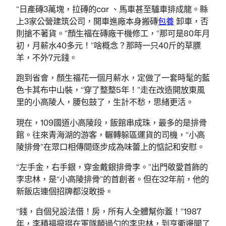
“日產磚3萬塊，拉磚的car 、馬車甚至驢車排成龍。縣
上3家公營建筑公司，開車進廠本身搬磚
包養
卸車，否
則搶不著貨。”顏生福在磚廠干機修工，“那可是80年月
初，月薪水40多元！”啥概念？那時一只40斤的草膘
羊，不外7元錢。
跑到省會，顏生福花一個月薪水，定做了一套時髦的藍
色卡其布中山裝，“穿了整整5年！”走在改造開放東風
里的小高陵人，腰包鼓了，生計不愁，思緒更活。
現在，109國道小高陵段，飯館串成珠，最多的是排骨
館。往來青海湖的游客，輾轉躲區運貨的司機，“小高
陵排骨”在眾口相傳間逐步成為味蕾上的惦記和安慰。
“左手金，右手銀，穿金戴銀排骨李。”出門敬愛首飾的
李忠林，是“小高陵排骨”的首創者。但在32年前，他的
新飯店連個招牌都沒敢掛。
“錢，自個兒設法借！房，所有人全體幫你蓋！”1987
年，李積福攛掇在軍隊顛過勺的李忠林，到亨衢邊開了