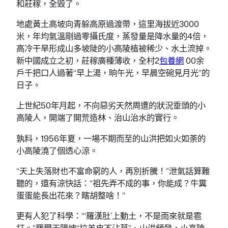
和莊稼，全毀了。
地處黃土高坡向青躲高原過渡帶，這里海拔近3000
米，年均氣溫剛過零攝氏度，蒸發量是降水量的4倍，
高冷干旱形成山多坡陡的小高陵植被稀少、水土流掉。
新中國成立之初，莊稼廣種薄收，全村2
包養網
00余
戶千把口人過著“早上湯，晌午光，早晨空碗見月光”的
日子。
上世紀50年月起，不向惡劣天然周遭的狀況垂頭的小
高陵人，開端了開荒造林、治山治水的實行。
孰料，1956年夏，一場不期而至的山洪把如火如荼的
小高陵澆了個透心涼。
“天上失落財也不富命窮的人，再別折騰！”泄氣話算難
聽的，還有涼快話：“祖先弄不成的事，你能成？牛糞
蛋蛋能長出花來？瞎胡整啥！”
更有人犯了科學：“‘羅漢肚’上動土，不是雨來就是雹
打。”羅爾干陽坡“拉羊皮不沾草”、山洪頻發，小高陵