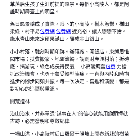
革落后生孩子生涯前提的愿景。每個小高陵人，都是阿
誰時期舞臺上的明星。
舊日愿景釀成了實際，眼下的小高陵，樹木蔥鬱，梯田
染綠，村平易
包養網
包養網
近充裕，讓人戀戀不捨。
綠水青山未來定碩果滿山，釀成金山銀山。
小小村落，雕刻時期印跡。辦磚廠、開飯店，束縛思惟
闖市場；扶貧搬家、地盤流轉，調劑財產興村落；拆磚
廠、搞游玩，綠色成長得民氣……小高陵既奮
包養
力搶
抓改造機會，也勇于蒙受轉型陣痛，一直與內陸和時期
進步的腳步同頻共振。每一次決定、奮進和演變，都是
對初心的追隨與重溫。
開荒造林
治山治水，并非單憑“謀事在人”的信心就能用鋤頭揮就
古跡，必需發明和尊敬紀律
一場山洪，小高陵村后山羅爾干陽坡上開春新栽的樹苗