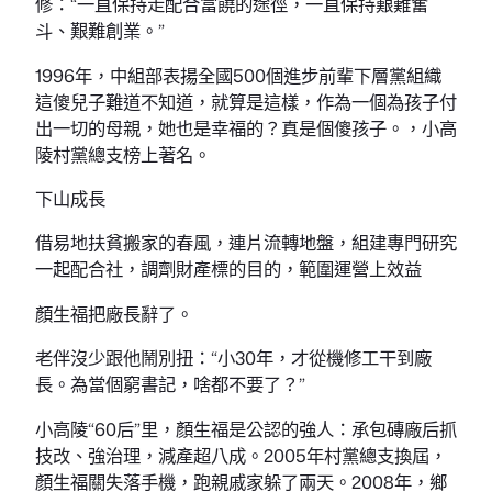
修：“一直保持走配合富饒的途徑，一直保持艱難奮
斗、艱難創業。”
1996年，中組部表揚全國500個進步前輩下層黨組織
這傻兒子難道不知道，就算是這樣，作為一個為孩子付
出一切的母親，她也是幸福的？真是個傻孩子。，小高
陵村黨總支榜上著名。
下山成長
借易地扶貧搬家的春風，連片流轉地盤，組建專門研究
一起配合社，調劑財產標的目的，範圍運營上效益
顏生福把廠長辭了。
老伴沒少跟他鬧別扭：“小30年，才從機修工干到廠
長。為當個窮書記，啥都不要了？”
小高陵“60后”里，顏生福是公認的強人：承包磚廠后抓
技改、強治理，減產超八成。2005年村黨總支換屆，
顏生福關失落手機，跑親戚家躲了兩天。2008年，鄉