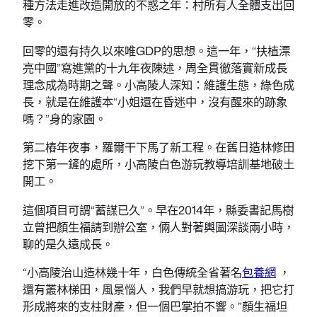
種方法走進改造開放的不惑之年：村所有人全體支出回
零。
回零的還有持久以來唯GDP的思想。這一年，“扶植漂
亮中國”寫進黨的十九年夜陳述，周全貫徹落實新成長
理念成為時期之聲。小高陵人深知：維護生態，綠色成
長，就是在維護本“小姐還在昏迷中，沒有醒來的跡象
嗎？”身的家園。
第二樁年夜事，羅爾干下馬了新工程。在舊日造林修田
挖下第一鏟的處所，小高陵白色游玩教導培訓基地破土
開工。
這個項目可謂“蓄謀已久”。早在2014年，縣委書記馬樹
立曾把顏生福請到辦公室，倆人對著輿圖深談兩小時，
聊的是久遠成長。
“小高陵治山造林幾十年，白色傳統全省著名
包養網
，
還有叢林梯田，風景惱人，我們早就想搞游玩，把它打
形成將來的支柱財產，但一個巴掌拍不響。”顏生福坦