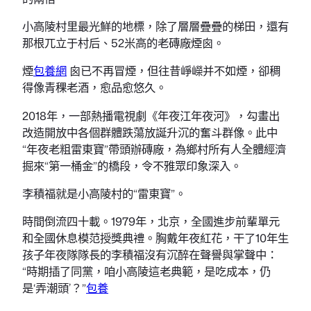
小高陵村里最光鮮的地標，除了層層疊疊的梯田，還有
那根兀立于村后、52米高的老磚廠煙囪。
煙
包養網
囪已不再冒煙，但往昔崢嶸并不如煙，卻稠
得像青稞老酒，愈品愈悠久。
2018年，一部熱播電視劇《年夜江年夜河》，勾畫出
改造開放中各個群體跌蕩放誕升沉的奮斗群像。此中
“年夜老粗雷東寶”帶頭辦磚廠，為鄉村所有人全體經濟
掘來“第一桶金”的橋段，令不雅眾印象深入。
李積福就是小高陵村的“雷東寶”。
時間倒流四十載。1979年，北京，全國進步前輩單元
和全國休息模范授獎典禮。胸戴年夜紅花，干了10年生
孩子年夜隊隊長的李積福沒有沉醉在聲譽與掌聲中：
“時期插了同黨，咱小高陵這老典範，是吃成本，仍
是‘弄潮頭’？”
包養