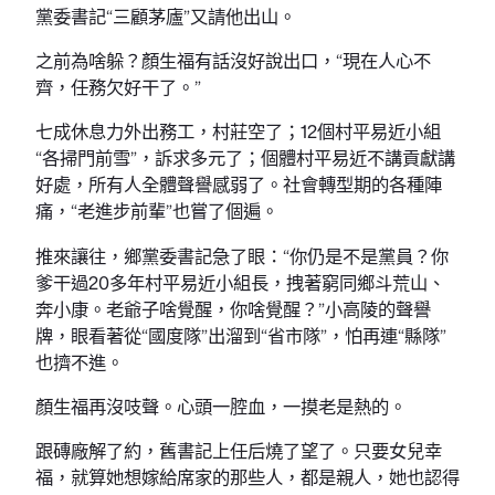
黨委書記“三顧茅廬”又請他出山。
之前為啥躲？顏生福有話沒好說出口，“現在人心不
齊，任務欠好干了。”
七成休息力外出務工，村莊空了；12個村平易近小組
“各掃門前雪”，訴求多元了；個體村平易近不講貢獻講
好處，所有人全體聲譽感弱了。社會轉型期的各種陣
痛，“老進步前輩”也嘗了個遍。
推來讓往，鄉黨委書記急了眼：“你仍是不是黨員？你
爹干過20多年村平易近小組長，拽著窮同鄉斗荒山、
奔小康。老爺子啥覺醒，你啥覺醒？”小高陵的聲譽
牌，眼看著從“國度隊”出溜到“省市隊”，怕再連“縣隊”
也擠不進。
顏生福再沒吱聲。心頭一腔血，一摸老是熱的。
跟磚廠解了約，舊書記上任后燒了望了。只要女兒幸
福，就算她想嫁給席家的那些人，都是親人，她也認得