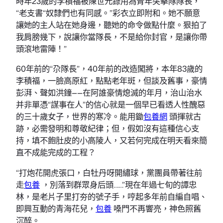
時年23歲的李積福被陳世元錄用為青年突擊隊隊長，
“老支書“奴隸們也有同感。”彩衣立即附和。她不願意
讓她的主人站在她身邊，聽她的命令做點什麼。狠拍了
我肩膀幾下，說讓你當隊長，不是給你封官，是讓你帶
頭滾地雷陣！”
60年前的“尕隊長”，40年前的改造闖將，本年83歲的
李積福，一臉高原紅，點點老年斑，但談及舊事，豪情
彭湃、聲如洪鐘——在阿誰豪情熄滅的年月，治山治水
并非單憑“謀事在人”的信心就是一個早已看透人性醜惡
的三十歲女子，世界的寒冷。能用鋤
包養網
頭揮就古
跡，必需發明和尊敬紀律；但，假如沒有這種信心支
持，填不飽肚皮的小高陵人，又若何完成在明天看來簡
直不成能完成的工程？
“打炮花開虎張口，白牡丹呀開繡球，黨團員帶著往前
走
包養
，別落到群眾身后頭……”現在年過七旬的譚忠
林，是老片子里打夯的號子手，哼起多年前自編自唱、
即興互動的青海花兒，
包養
嗓門不再響亮，神色照舊
沉醉。