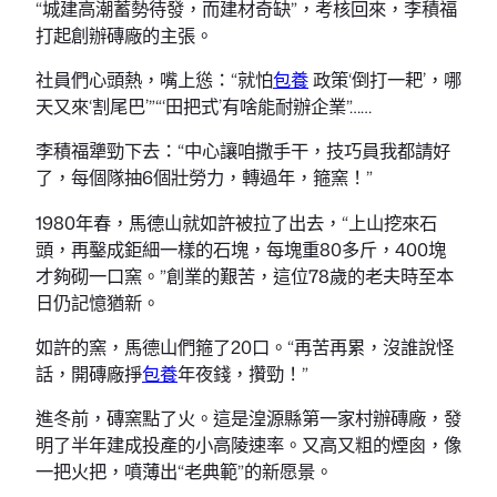
“城建高潮蓄勢待發，而建材奇缺”，考核回來，李積福
打起創辦磚廠的主張。
社員們心頭熱，嘴上慫：“就怕
包養
政策‘倒打一耙’，哪
天又來‘割尾巴’”“‘田把式’有啥能耐辦企業”……
李積福犟勁下去：“中心讓咱撒手干，技巧員我都請好
了，每個隊抽6個壯勞力，轉過年，箍窯！”
1980年春，馬德山就如許被拉了出去，“上山挖來石
頭，再鑿成鉅細一樣的石塊，每塊重80多斤，400塊
才夠砌一口窯。”創業的艱苦，這位78歲的老夫時至本
日仍記憶猶新。
如許的窯，馬德山們箍了20口。“再苦再累，沒誰說怪
話，開磚廠掙
包養
年夜錢，攢勁！”
進冬前，磚窯點了火。這是湟源縣第一家村辦磚廠，發
明了半年建成投產的小高陵速率。又高又粗的煙囪，像
一把火把，噴薄出“老典範”的新愿景。