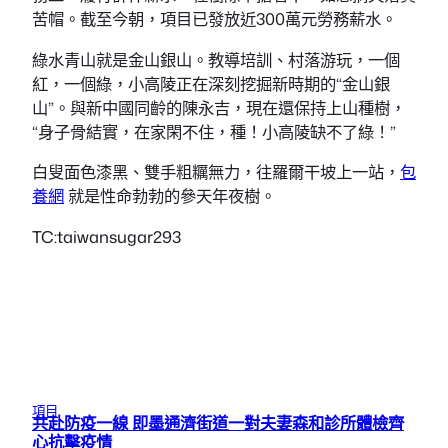
苦帽。截至今朝，項目已發放近300萬元勞務薪水。
綠水青山就是金山銀山。教導培訓、村落游玩，一個
紅，一個綠，小高陵正在深刻挖掘新時期的“金山銀
山”。與新中國同齡的陳永吉，現在還保持上山種樹，
“身子骨結實，在家閑不住，種！小高陵缺不了綠！”
白叟面色漆黑、雙手粗糲無力，往羅爾干坡上一站，
包
養網
就是性命勃勃的參天年夜樹。
TC:taiwansugar293
項目
共赴防疫一線 即墨通濟街道一對夫妻森和診所體檢齊
心抗擊疫情