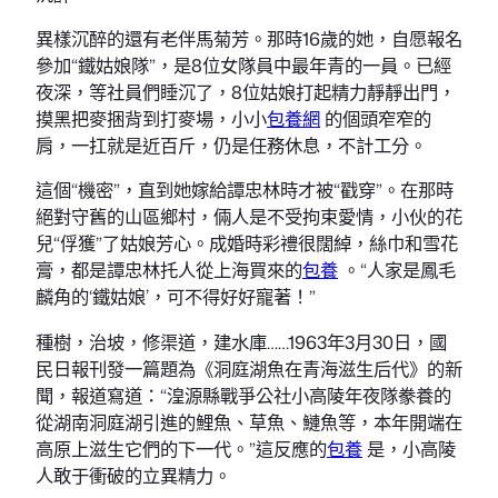
異樣沉醉的還有老伴馬菊芳。那時16歲的她，自愿報名
參加“鐵姑娘隊”，是8位女隊員中最年青的一員。已經
夜深，等社員們睡沉了，8位姑娘打起精力靜靜出門，
摸黑把麥捆背到打麥場，小小
包養網
的個頭窄窄的
肩，一扛就是近百斤，仍是任務休息，不計工分。
這個“機密”，直到她嫁給譚忠林時才被“戳穿”。在那時
絕對守舊的山區鄉村，倆人是不受拘束愛情，小伙的花
兒“俘獲”了姑娘芳心。成婚時彩禮很闊綽，絲巾和雪花
膏，都是譚忠林托人從上海買來的
包養
。“人家是鳳毛
麟角的‘鐵姑娘’，可不得好好寵著！”
種樹，治坡，修渠道，建水庫……1963年3月30日，國
民日報刊發一篇題為《洞庭湖魚在青海滋生后代》的新
聞，報道寫道：“湟源縣戰爭公社小高陵年夜隊豢養的
從湖南洞庭湖引進的鯉魚、草魚、鰱魚等，本年開端在
高原上滋生它們的下一代。”這反應的
包養
是，小高陵
人敢于衝破的立異精力。