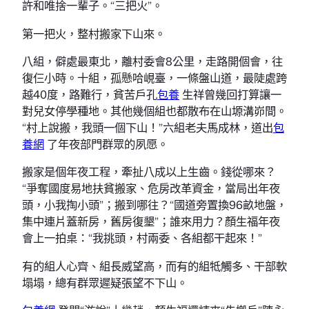
許和唯捨一輩子。“三把火”。
第一把火，整村搬家下山來。
八組，僻處最東北，離村委會8公里，走路開個會，往
復仨小時。十組，孤懸哈峴臺，一條盤山道，最陡處跨
越40度，路難行，貧苦戶孔
包養
生祥曾幾回打算讓一
對兒女停學種地。其他幾個組也都散布在山塬溝峁間。
“村上說搬，我頭一個下山！”六組老夫馬成林，道出
包
養網
了年夜部門群眾的夙愿。
搬家是個年夜工程，牽扯八成以上生齒。錢從哪來？
“爭奪國度易地扶貧搬家、危房改革資金，當局出年夜
頭，小我掏小頭”；搬到哪往？“國道旁置換96畝地盤，
集中連片蓋新房，舊房復墾”；誰來用力？顏生福年夜
會上一拍桌：“我挑頭，村兩委、各組都干起來！”
有的組人心齊、組長威望高，而有的組牴觸多、干部軟
塌塌，總有群眾遲疑張望不下山。