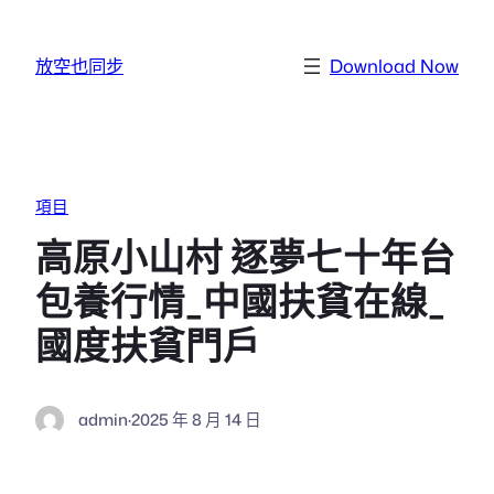
跳至主要內容
放空也同步
Download Now
項目
高原小山村 逐夢七十年台
包養行情_中國扶貧在線_
國度扶貧門戶
admin
·
2025 年 8 月 14 日