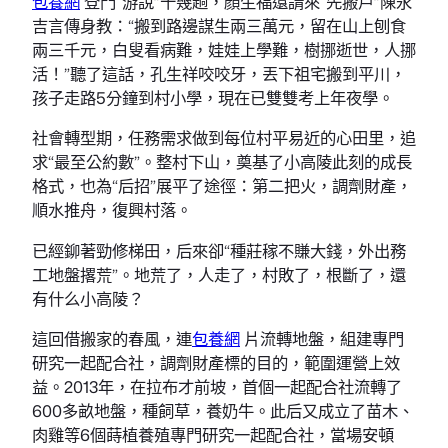
包養網
登門“游說”十幾趟，顏生福還請來“先搬戶”陳永
吉言傳身教：“搬到路邊謀生兩三萬元，留在山上刨食
兩三千元，白叟看病難，娃娃上學難，樹挪逝世，人挪
活！”聽了這話，孔生祥咬咬牙，丟下祖宅搬到平川，
孩子走路5分鐘到村小學，現在已雙雙考上年夜學。
社會轉型期，任務需求做到每位村平易近的心田里，追
求“最至公約數”。整村下山，奠基了小高陵此刻的成長
格式，也為“后招”展平了途徑：第二把火，調劑財產，
順水推舟，復興村落。
已經鉚著勁修梯田，后來卻“種莊稼不賺大錢，外出務
工地盤撂荒”。地荒了，人走了，村敗了，根斷了，還
有什么小高陵？
這回借搬家的春風，連
包養網
片流轉地盤，組建專門
研究一起配合社，調劑財產標的目的，範圍運營上效
益。2013年，在拉布才前坡，首個一起配合社流轉了
600多畝地盤，種飼草，養奶牛。此后又成立了苗木、
肉雞等6個蒔植養殖專門研究一起配合社，當場安頓