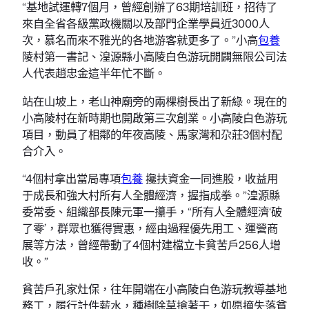
“基地試運轉7個月，曾經創辦了63期培訓班，招待了
來自全省各級黨政機關以及部門企業學員近3000人
次，慕名而來不雅光的各地游客就更多了。”小高
包養
陵村第一書記、湟源縣小高陵白色游玩開闢無限公司法
人代表趙忠金這半年忙不斷。
站在山坡上，老山神廟旁的兩棵樹長出了新綠。現在的
小高陵村在新時期也開啟第三次創業。小高陵白色游玩
項目，動員了相鄰的年夜高陵、馬家灣和尕莊3個村配
合介入。
“4個村拿出當局專項
包養
攙扶資金一同進股，收益用
于成長和強大村所有人全體經濟，握指成拳。”湟源縣
委常委、組織部長陳元軍一攥手，“所有人全體經濟‘破
了零’，群眾也獲得實惠，經由過程優先用工、運營商
展等方法，曾經帶動了4個村建檔立卡貧苦戶256人增
收。”
貧苦戶孔家灶保，往年開端在小高陵白色游玩教導基地
務工，履行計件薪水，種樹除草搶著干，如愿摘失落貧