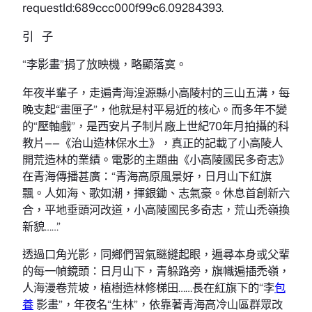
requestId:689ccc000f99c6.09284393.
引 子
“李影畫”捐了放映機，略顯落寞。
年夜半輩子，走遍青海湟源縣小高陵村的三山五溝，每
晚支起“畫匣子”，他就是村平易近的核心。而多年不變
的“壓軸戲”，是西安片子制片廠上世紀70年月拍攝的科
教片——《治山造林保水土》，真正的記載了小高陵人
開荒造林的業績。電影的主題曲《小高陵國民多奇志》
在青海傳播甚廣：“青海高原風景好，日月山下紅旗
飄。人如海、歌如潮，揮銀鋤、志氣豪。休息首創新六
合，平地垂頭河改道，小高陵國民多奇志，荒山禿嶺換
新貌……”
透過口角光影，同鄉們習氣瞇縫起眼，遍尋本身或父輩
的每一幀鏡頭：日月山下，青躲路旁，旗幟遍插禿嶺，
人海漫卷荒坡，植樹造林修梯田……長在紅旗下的“李
包
養
影畫”，年夜名“生林”，依靠著青海高冷山區群眾改