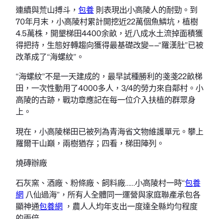
連續與荒山搏斗，
包養
則表現出小高陵人的耐勁。到
70年月末，小高陵村累計開挖近22萬個魚鱗坑，植樹
4.5萬株，開墾梯田4400余畝，近八成水土流掉面積獲
得把持，生態好轉趨向獲得最基礎改變——“羅漢肚”已被
改革成了“海螺紋”。
“海螺紋”不是一天建成的，最早試種勝利的戔戔22畝梯
田，一次性動用了4000多人，3/4的勞力來自鄰村。小
高陵的古跡，戰功章應記在每一位介入扶植的群眾身
上。
現在，小高陵梯田已被列為青海省文物維護單元。攀上
羅爾干山巔，兩樹猶存；四看，梯田陣列。
燒磚辦廠
石灰窯、酒廠、粉條廠、飼料廠……小高陵村一時“
包養
網
八仙過海”，所有人全體同一運營與家庭聯產承包各
顯神通
包養網
，農人人均年支出一度達全縣均勻程度
的兩倍