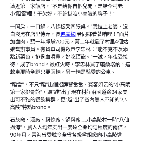
遠近第一家飯店，“不是給你自個兒開，是給全村老
小‘蹚雷’哩！干欠好，不許掛咱小高陵的牌子！”
一間房，一口鍋，八條板凳四張桌。“我拉上老婆，沒
白沒黑在店里侍弄，長
包養網
者同鄉看著咱哩！”面片
加鹵肉，頭一年凈賺700元，第二年就雇了村里4個姑
娘當辦事員。有貨車司機啟示李忠林：“能不克不及添
點新菜色，排骨血噴鼻，好吃頂飽。”一試，年夜受接
待，成了brand。最紅火時，李忠林買了輛桑塔納，這
款車那時全縣只要兩輛，另一輛是縣委的公車。
“蹚雷”，不只“蹚”出個招牌響當當、賓客如云的“小高陵
第一家排骨館”，還“蹚”出了現在村莊沿國道邊34家支
出可不雅的餐飲集群，更“蹚”出了省內無人不知的“小
高陵”特點brand。
石灰窯、酒廠、粉條廠、飼料廠……小高陵村一時“八仙
過海”，農人人均年支出一度達全縣均勻程度的兩倍。
90年月，青海省委號令全省各級黨組織向小高陵進