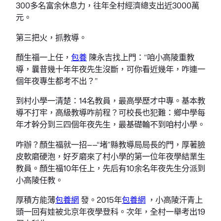
300多名富余休息力，往年全村經濟總支出近3000萬
元。
第三把火，抓教導。
顏生福一上任，
包養
陳永吉找上門：“咱小高陵重教
導，曩昔幾十年年夜先生沒斷，可你看近幾年，咋連一
個年夜專生都考不出？”
到村小學一清楚：14名教員，最高學歷才中專。基本教
導不打牢，高級教導咋前程？可校長也犯難：鄉中學每
年才幹分到三四個年夜先生，最基礎輪不到咱村小學。
咋辦？顏生福就一招——“堵”縣教導局局長的門，厚著臉
皮軟磨硬泡，好歹磨來了村小學的第一位年夜學結業生
教員。顏生福10年任上，先后有10余名年夜先生分派到
小高陵任教。
厚積方能薄
包養網
發。2015年
包養網
，小高陵汗青上
頭一回有娃被北京年夜學登科。次年，全村一舉考出19