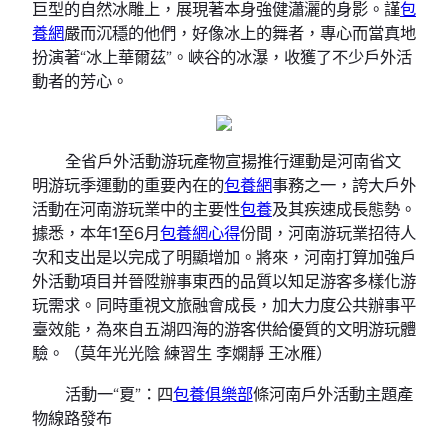
巨型的自然冰雕上，展現著本身強健瀟灑的身影。謹
包
養網
嚴而沉穩的他們，好像冰上的舞者，專心而當真地
扮演著“冰上華爾茲”。峽谷的冰瀑，收獲了不少戶外活
動者的芳心。
全省戶外活動游玩產物宣揚推行運動是河南省文
明游玩季運動的重要內在的
包養網
事務之一，誇大戶外
活動在河南游玩業中的主要性
包養
及其疾速成長態勢。
據悉，本年1至6月
包養網心得
份間，河南游玩業招待人
次和支出是以完成了明顯增加。將來，河南打算加強戶
外活動項目并晉陞辦事東西的品質以知足游客多樣化游
玩需求。同時重視文旅融會成長，加大力度公共辦事平
臺效能，為來自五湖四海的游客供給優質的文明游玩體
驗。（莫年光光陰 練習生 李嫻靜 王冰雁）
活動一“夏”：四
包養俱樂部
條河南戶外活動主題產
物線路發布