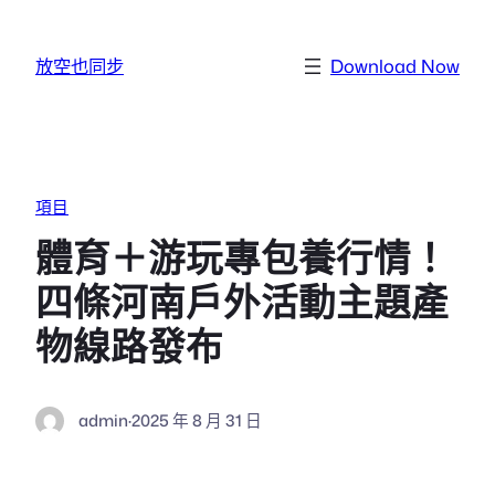
跳至主要內容
放空也同步
Download Now
項目
體育＋游玩專包養行情！
四條河南戶外活動主題產
物線路發布
admin
·
2025 年 8 月 31 日