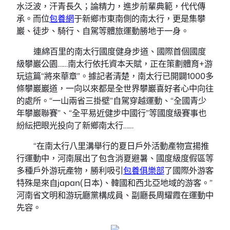
水泛波，汗青長久；論精力，進步前輩典範，代代傳
承。而位
包養網
于新鄉市東南側的南太行，更是集攀
巖、徒步、騎行、自駕等體旅運動勝地于一身。
連綿百里的南太行國度健身步道、國際首個國度
級攀巖公園……南太行依托資本天賦，正在策劃體育+游
玩這篇“將來華章”。據記者清楚，南太行已開闢1000多
條攀巖巖道，一向以來都是全世界攀巖喜好者心中向往
的處所。“一山兩省三掛壁”自駕穿越運動、“全國青少
年攀巖聯賽”、“全平易近健步中國行”等國度級賽事也
紛紜把眼光投向了新鄉南太行……
“在南太行八里溝舉行的夏日戶外活動產物宣揚推
行運動中，河南展出了包含消夏避暑、國度級度假區等
多種戶外游玩產物，勝利吸引
包養俱樂部
了國際外游客
特殊是來自japan(日本)、韓國和西北亞地域的游客。”
河南省文明和游玩廳黨構成員、副廳長周耀霞在運動中
先容。