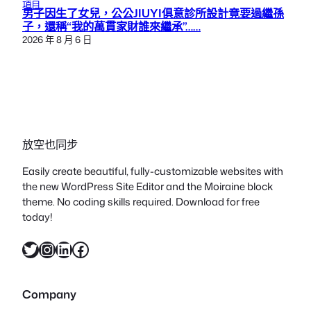
項目
男子因生了女兒，公公JIUYI俱意診所設計竟要過繼孫
子，還稱“我的萬貫家財誰來繼承”……
2026 年 8 月 6 日
放空也同步
Easily create beautiful, fully-customizable websites with
the new WordPress Site Editor and the Moiraine block
theme. No coding skills required. Download for free
today!
X
Instagram
LinkedIn
Facebook
Company