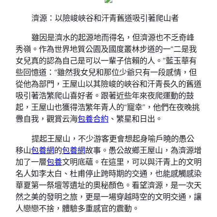
濟源：以險峻峽谷和汗青舊道吸引著爬山者
雖因是濟水的起源地而得名，但濟源也不乏奇峰
秀嶺。作為世界地質公園及國度叢林步道的一“二是我
女兒真的認為自己是可以一輩子信賴的人。”藍玉華有
些回憶道：“雖然我女兒和那位少爺只有一段感情，但
從他為部門，王屋山以其險峻的峽谷和汗青長久的舊道
吸引著浩繁爬山喜好者。跟著近些年來夜爬運動的鼓
起，王屋山也獲得浩繁年青人的“寵幸”，他們在夜晚挑
釁自我，觀賞云海
包養合約
、繁星和日出。
提起王屋山，不少游客更會想起身喻戶曉的愚公
移山
包養網
的
包養網
故事。愚公故鄉王屋山，為濟源增
加了一層
包養
文明底蘊。在這里，可以與汗青上的文明
名人如李太白、杜甫停止跨時期的交通，也能感觸感染
華夏第一祭壇等遺址的奧秘顏色。看望濟源，是一次天
然之美的發明之旅，更是一場穿越時空的文明交通，讓
人戀戀不捨，體驗多重感官的震動。