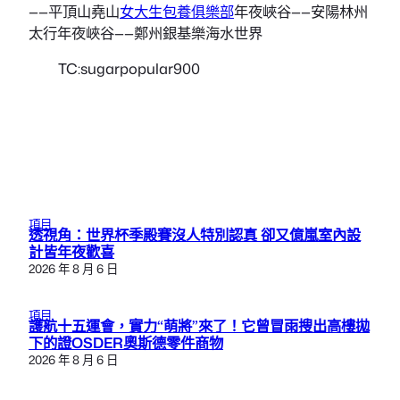
——平頂山堯山
女大生包養俱樂部
年夜峽谷——安陽林州
太行年夜峽谷——鄭州銀基樂海水世界
TC:sugarpopular900
項目
透視角：世界杯季殿賽沒人特別認真 卻又億嵐室內設
計皆年夜歡喜
2026 年 8 月 6 日
項目
護航十五運會，實力“萌將”來了！它曾冒雨搜出高樓拋
下的證OSDER奧斯德零件商物
2026 年 8 月 6 日