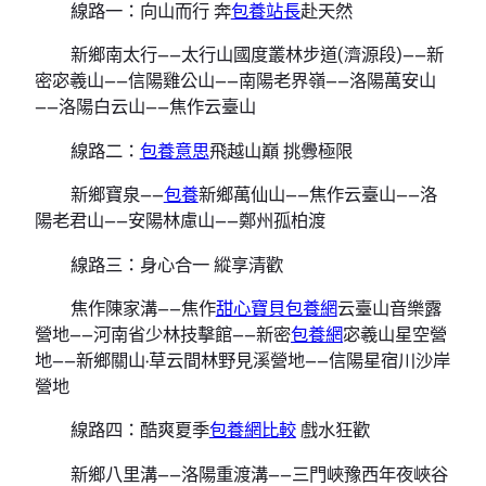
線路一：向山而行 奔
包養站長
赴天然
新鄉南太行——太行山國度叢林步道(濟源段)——新
密宓羲山——信陽雞公山——南陽老界嶺——洛陽萬安山
——洛陽白云山——焦作云臺山
線路二：
包養意思
飛越山巔 挑釁極限
新鄉寶泉——
包養
新鄉萬仙山——焦作云臺山——洛
陽老君山——安陽林慮山——鄭州孤柏渡
線路三：身心合一 縱享清歡
焦作陳家溝——焦作
甜心寶貝包養網
云臺山音樂露
營地——河南省少林技擊館——新密
包養網
宓羲山星空營
地——新鄉關山·草云間林野見溪營地——信陽星宿川沙岸
營地
線路四：酷爽夏季
包養網比較
戲水狂歡
新鄉八里溝——洛陽重渡溝——三門峽豫西年夜峽谷