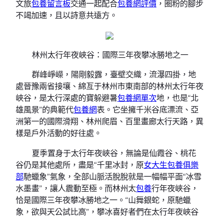
文旅
包養留言板
交通一起配合
包養網評價
，圈粉的腳步
不竭加速，且以詩意共遠方。
林州太行年夜峽谷：國際三年夜攀冰勝地之一
群峰崢嶸，陽剛毅露，臺壁交織，流瀑四掛，地
處晉豫兩省接壤、綿亙于林州市東南部的林州太行年夜
峽谷，是太行深處的寶躲避暑
包養網單次
地，也是“北
雄風景”的典範代
包養網
表。它坐擁千米谷底漂流、亞
洲第一的國際滑翔、林州爬眉、百里畫廊太行天路，異
樣是戶外活動的好往處。
夏季置身于太行年夜峽谷，無論是仙霞谷、桃花
谷仍是其他處所，盡是“千里冰封，原
女大生包養俱樂
部
馳蠟象”氣象，全部山脈活脫脫就是一幅幅平面“冰雪
水墨畫”，讓人震動至極。而林州太
包養
行年夜峽谷，
恰是國際三年夜攀冰勝地之一。“山舞銀蛇，原馳蠟
象，欲與天公試比高”，攀冰喜好者們在太行年夜峽谷