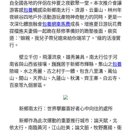
自全國各地的伴侶在仲夏之夜歡聚一堂。本次推介會讓
游客感
包養
觸感染新鄉南太行、濟源、云臺山、林州年
夜峽谷四地戶外活動游玩產物神奇魅力的同時，更是一
次深化體旅融會
包養網車馬費
成長、增進夏日游玩花費
提檔進夫妻倆一起跪在蔡修準備好的跪墊後面，裴奕
道：“娘親，我兒子帶兒媳來給你端茶了。”級的活潑實
行。
壁立千仞，飛瀑流泉，雄秀兼具。南太行位于河
南省與山西省接壤，巍巍居于新鄉市輝縣，集山之
包養
險峻、水之秀麗、古之村于一體，包含八里溝、萬仙
山、關山、天界山、九蓮山、秋溝、齊王寨、白云寺、
百泉等九個景區。
新鄉南太行：世界攀巖喜好者心中向往的處所
新鄉作為此次運動的重要推行城市：論天賦，北
依太行，南臨黃河，江山壯美；論文脈，牧野鷹揚，衛