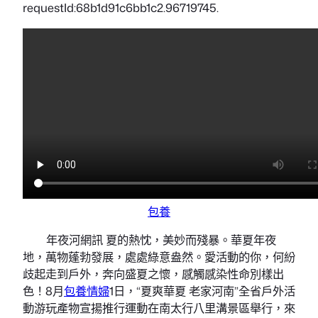
requestId:68b1d91c6bb1c2.96719745.
包養
年夜河網訊 夏的熱忱，美妙而殘暴。華夏年夜
地，萬物蓬勃發展，處處綠意盎然。愛活動的你，何紛
歧起走到戶外，奔向盛夏之懷，感觸感染性命別樣出
色！8月
包養情婦
1日，“夏爽華夏 老家河南”全省戶外活
動游玩產物宣揚推行運動在南太行八里溝景區舉行，來