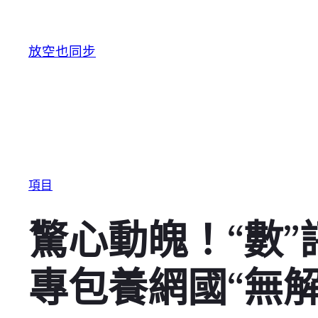
跳至主要內容
放空也同步
項目
驚心動魄！“數”
專包養網國“無解