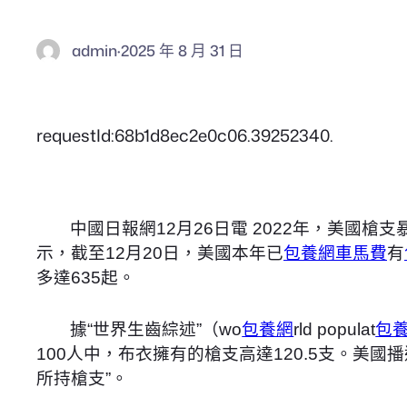
admin
·
2025 年 8 月 31 日
requestId:68b1d8ec2e0c06.39252340.
中國日報網12月26日電 2022年，美國槍
示，截至12月20日，美國本年已
包養網車馬費
有
多達635起。
據“世界生齒綜述”（wo
包養網
rld populat
包養
100人中，布衣擁有的槍支高達120.5支。美國
所持槍支”。