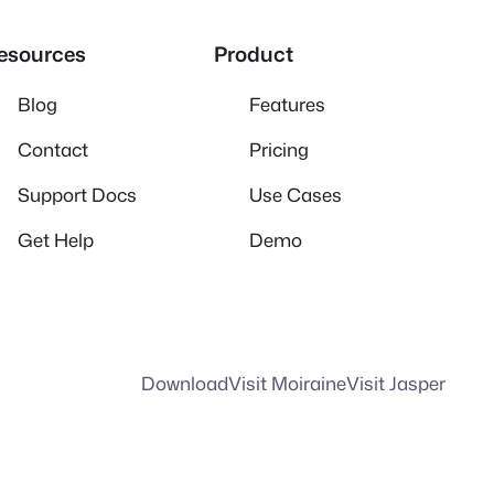
esources
Product
Blog
Features
Contact
Pricing
Support Docs
Use Cases
Get Help
Demo
Download
Visit Moiraine
Visit Jasper