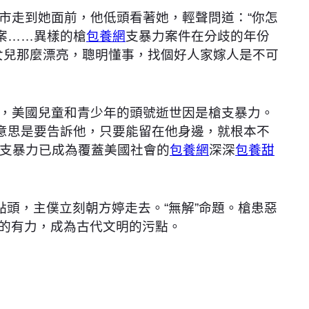
市走到她面前，他低頭看著她，輕聲問道：“你怎
案……異樣的槍
包養網
支暴力案件在分歧的年份
女兒那麼漂亮，聰明懂事，找個好人家嫁人是不可
，美國兒童和青少年的頭號逝世因是槍支暴力。
意思是要告訴他，只要能留在他身邊，就根本不
支暴力已成為覆蓋美國社會的
包養網
深深
包養甜
點頭，主僕立刻朝方婷走去。“無解”命題。槍患惡
”的有力，成為古代文明的污點。