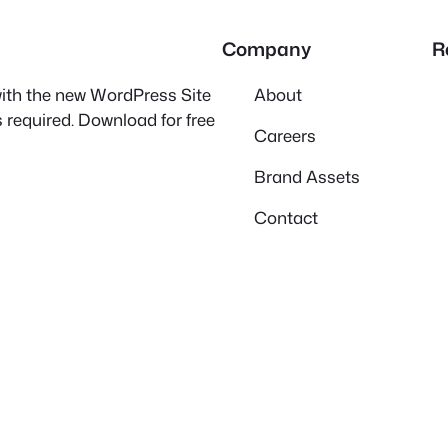
Company
R
 with the new WordPress Site
About
 required. Download for free
Careers
Brand Assets
Contact