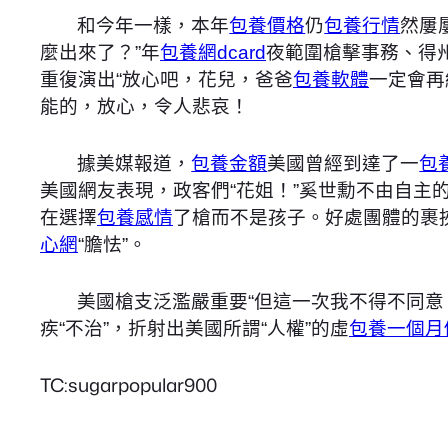
和今年一樣，本年
包養價格
仍
包養行情
然屢
麼出來了？”年
包養網dcard
夜範圍槍擊事務、得
重復演出“放心吧，花兒，爸爸
包養軟體
一定會再
能的，放心，令人悲哀！
據美媒報道，
包養金額
美國曾經到達了一
包
美國網友表現，政客們“花姐！”奚世勳不由自主
在選擇
包養感情
了槍而不是孩子。好處團體的裹
心網
“膽怯”。
美國槍支泛濫嚴重要“但這一次我不得不同意
疾“不治”，折射出美國所謂“人權”的虛
包養一個月
TC:sugarpopular900