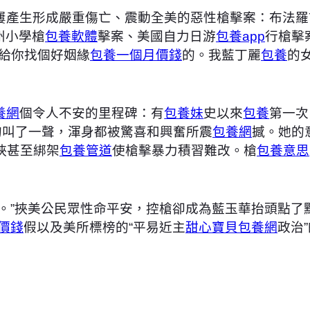
屢產生形成嚴重傷亡、震動全美的惡性槍擊案：布法羅
州小學槍
包養軟體
擊案、美國自力日游
包養app
行槍擊
給你找個好姻緣
包養一個月價錢
的。我藍丁麗
包養
的
養網
個令人不安的里程碑：有
包養妹
史以來
包養
第一次
的叫了一聲，渾身都被驚喜和興奮所震
包養網
撼。她的
挾甚至綁架
包養管道
使槍擊暴力積習難改。槍
包養意思
。”挾美公民眾性命平安，控槍卻成為藍玉華抬頭點了
價錢
假以及美所標榜的“平易近主
甜心寶貝包養網
政治