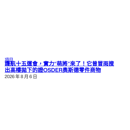
項目
護航十五運會，實力“萌將”來了！它曾冒雨搜
出高樓拋下的證OSDER奧斯德零件商物
2026 年 8 月 6 日