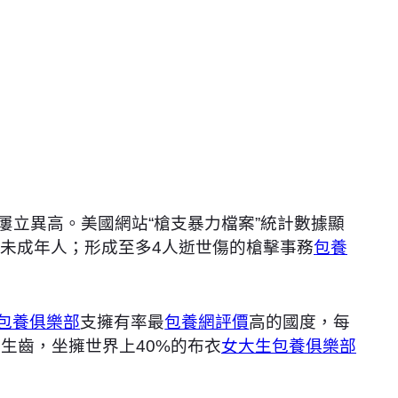
屢立異高。美國網站“槍支暴力檔案”統計數據顯
多名未成年人；形成至多4人逝世傷的槍擊事務
包養
包養俱樂部
支擁有率最
包養網評價
高的國度，每
生齒，坐擁世界上40%的布衣
女大生包養俱樂部