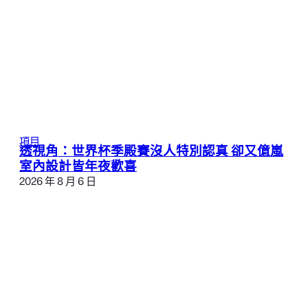
項目
透視角：世界杯季殿賽沒人特別認真 卻又億嵐
室內設計皆年夜歡喜
2026 年 8 月 6 日