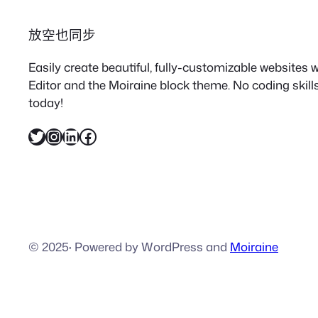
放空也同步
Easily create beautiful, fully-customizable websites
Editor and the Moiraine block theme. No coding skills
today!
X
Instagram
LinkedIn
Facebook
© 2025
·
Powered by WordPress and
Moiraine