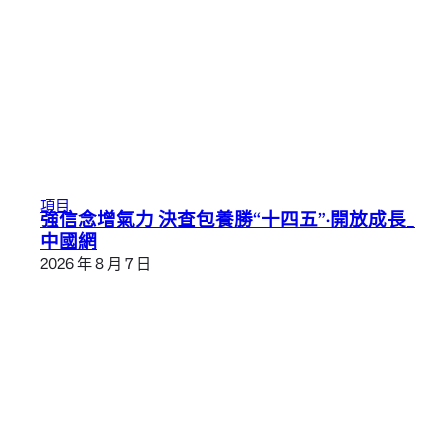
項目
強信念增氣力 決查包養勝“十四五”·開放成長_
中國網
2026 年 8 月 7 日