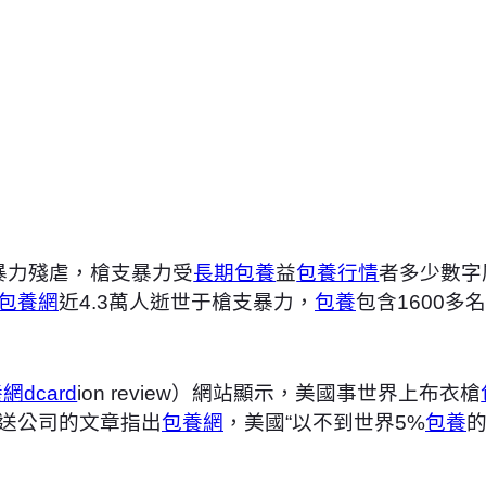
支暴力殘虐，槍支暴力受
長期包養
益
包養行情
者多少數字
包養網
近4.3萬人逝世于槍支暴力，
包養
包含1600
網dcard
ion review）網站顯示，美國事世界上布衣槍
播送公司的文章指出
包養網
，美國“以不到世界5%
包養
的