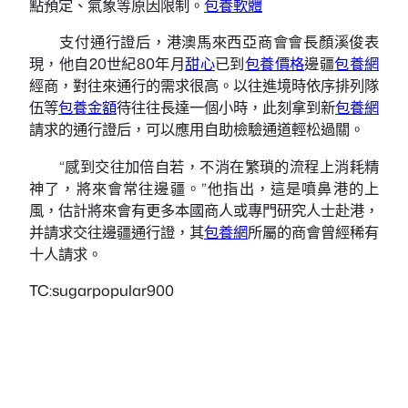
點預定、氣象等原因限制。
包養軟體
支付通行證后，港澳馬來西亞商會會長顏溪俊表
現，他自20世紀80年月
甜心
已到
包養價格
邊疆
包養網
經商，對往來通行的需求很高。以往進境時依序排列隊
伍等
包養金額
待往往長達一個小時，此刻拿到新
包養網
請求的通行證后，可以應用自助檢驗通道輕松過關。
“感到交往加倍自若，不消在繁瑣的流程上消耗精
神了，將來會常往邊疆。”他指出，這是噴鼻港的上
風，估計將來會有更多本國商人或專門研究人士赴港，
并請求交往邊疆通行證，其
包養網
所屬的商會曾經稀有
十人請求。
TC:sugarpopular900