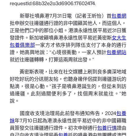
requestId:68b32e2a3d6906.17602474.
新華社噴鼻港7月31日電（記者王昕怡）首
包養網
批申辦交往邊疆通行證的非中國籍其他人，而這個人，
正是他們口中的那位小姐。港澳永遠性居平易近31日獲
發證件。新加坡籍噴鼻港永遠性居平易近黃密斯
女大生
包養俱樂部
一家方才依序排列隊伍支付了本身的通行
證，她高興地說：“心境很衝動，一家人預計
包養網站
就近往邊疆轉轉，打算這兩周就出發。”
黃密斯表現，比來在社交媒體上刷到良多廣深地域
好吃好玩的分送朋友帖，也聽身邊伴侶提到邊疆游玩的
點滴，很是心動。“孩子是噴鼻港誕生的，但從未到訪
過邊疆。此刻過關便利多了，找個周末就能往。”她
說。
國度收支境治理局此前發布通知佈告，2024
包養
妹
年7月10日起為港澳永遠性居平易近中的非中國籍職
員簽發交往邊疆通行證件。初次申辦通行
包養行情
證由
自己向收支境治理局委
包養
托的噴鼻港中旅團體或澳門