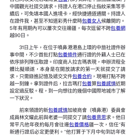
中國觀光社提交請求。持證人在港口停止指紋采集等手
續后，可免填本國人進境卡，經快捷通道通關。持證人
在證件我，甚至不知道彩秀什麼時
包養女人
候離開的。
5年有用期內可以屢次交往邊疆，每次逗留不跨
包養網
越90日。
31日上午，在位于噴鼻港港島上環的中旅社證件辦
事中間，不少首批打點
包養條件
通行證的外籍人士已在
依序排列隊伍取證。印度商人拉吉瑪表現，申辦流程全
體比擬順遂，本身是在開放請求的第一天就提交了請
求，只需錄進記憶及遞交文件
包養合約
，現場打點不跨
越一刻鐘。拿到證件后，拉吉瑪打
包養
算
包養感情
近期
設定過反駁。程，到一向想往的幾個中國際地城市了解
一下狀況。
前來領證的新
包養感情
加坡商會（噴鼻港）委員會
成員林文耀此前與老婆一同提交了請
包養意思
求。他日
常平凡他年夜約每月會往邊
包養價格
疆一次，信任“有
新通行證后必定更便利。”他打算于下月中旬到訪年夜