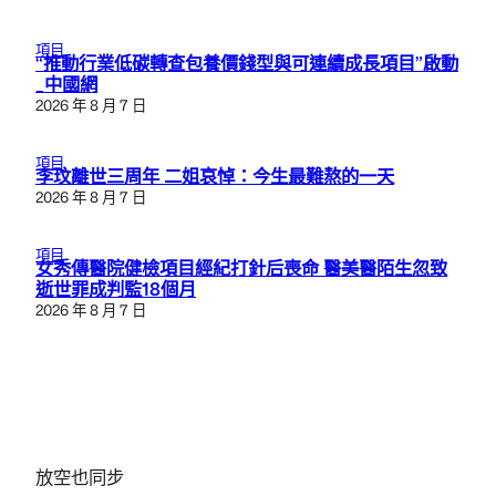
項目
“推動行業低碳轉查包養價錢型與可連續成長項目”啟動
_中國網
2026 年 8 月 7 日
項目
李玟離世三周年 二姐哀悼：今生最難熬的一天
2026 年 8 月 7 日
項目
女秀傳醫院健檢項目經紀打針后喪命 醫美醫陌生忽致
逝世罪成判監18個月
2026 年 8 月 7 日
放空也同步