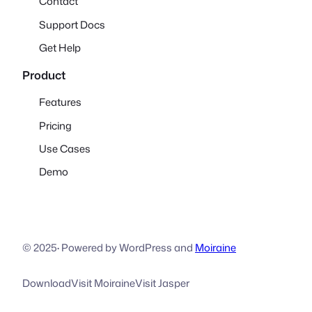
Contact
Support Docs
Get Help
Product
Features
Pricing
Use Cases
Demo
© 2025
·
Powered by WordPress and
Moiraine
Download
Visit Moiraine
Visit Jasper