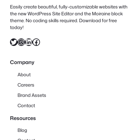
Easily create beautiful, fully-customizable websites with
the new WordPress Site Editor and the Moiraine block
theme. No coding skills required. Download for free
today!
X
Instagram
LinkedIn
Facebook
Company
About
Careers
Brand Assets
Contact
Resources
Blog