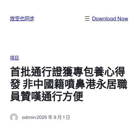
跳至主要內容
放空也同步
Download Now
項目
首批通行證獲專包養心得
發 非中國籍噴鼻港永居職
員贊嘆通行方便
admin
·
2025 年 9 月 1 日