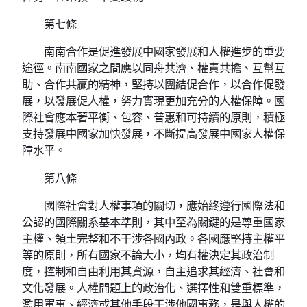
第七條
南南合作是促進發展中國家發展和人權進步的重要
途徑。南南國家之間應以同舟共濟、權責共擔、互幫互
助、合作共贏的精神，堅持以團結促合作，以合作促發
展，以發展促人權，努力實現更加充分的人權保障。國
際社會應本著平衡、包容、普惠和可持續的原則，積極
支持發展中國家加快發展，不斷提高發展中國家人權保
障水平。
第八條
國際社會對人權事項的關切，應始終遵行國際法和
公認的國際關系基本準則，其中至為關鍵的是尊重國家
主權、領土完整和不干涉各國內政。各國應堅持主權平
等的原則，所有國家不論大小，均有權決定其政治制
度，控制和自由利用其資源，自主追求其經濟、社會和
文化發展。人權問題上的政治化、選擇性和雙重標準，
濫用軍事、經濟或其他手段干涉他國事務，是與人權的