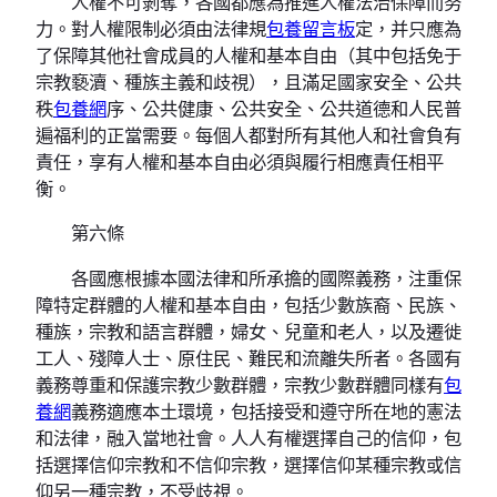
人權不可剝奪，各國都應為推進人權法治保障而努
力。對人權限制必須由法律規
包養留言板
定，并只應為
了保障其他社會成員的人權和基本自由（其中包括免于
宗教褻瀆、種族主義和歧視），且滿足國家安全、公共
秩
包養網
序、公共健康、公共安全、公共道德和人民普
遍福利的正當需要。每個人都對所有其他人和社會負有
責任，享有人權和基本自由必須與履行相應責任相平
衡。
第六條
各國應根據本國法律和所承擔的國際義務，注重保
障特定群體的人權和基本自由，包括少數族裔、民族、
種族，宗教和語言群體，婦女、兒童和老人，以及遷徙
工人、殘障人士、原住民、難民和流離失所者。各國有
義務尊重和保護宗教少數群體，宗教少數群體同樣有
包
養網
義務適應本土環境，包括接受和遵守所在地的憲法
和法律，融入當地社會。人人有權選擇自己的信仰，包
括選擇信仰宗教和不信仰宗教，選擇信仰某種宗教或信
仰另一種宗教，不受歧視。