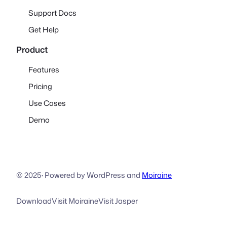
Support Docs
Get Help
Product
Features
Pricing
Use Cases
Demo
© 2025
·
Powered by WordPress and
Moiraine
Download
Visit Moiraine
Visit Jasper