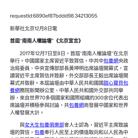
requestId:6890ef87bddd98.34213055.
新華社北京12月8日電
首屆“南南人權論壇”《北京宣言》
2017年12月7日至8日，首屆“南南人權論壇”在北京
舉行。中國國家主席習近平致賀信，中共中
包養網
央政
治局委員、中央宣傳部部長黃坤明出席論壇開幕式，宣
讀習近平主席賀信并致辭，外交部部長王毅出席論壇開
幕式并致辭。本屆論壇由中華人民共和國國
甜心寶貝包
養網
務院新聞辦公室、中華人民共和國外交部共同舉
辦，來自世界70多個國家和國際組織的300余位代表出
席論壇并積極參與討論，共
包養網
商發展中國家和世界
人權發展大計。
與
女大生包養俱樂部
會人士認為，習近平主席致論
壇的賀信，
包養
奉行人民至上的價值取向和以人民為中