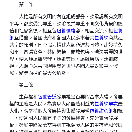
第二條
人權是所有文明的內在組成部分，應承認所有文明
平等，都應受到尊重。應珍視并尊重不同文化背景的價
值和社會道德，相互包
包養價格
容、相互交流、相
包養
網
互借鑒。各國政府和各國人民應本著共
包養網
商共建
共享的原則，同心協力構建人類命運共同體，建設持久
和平、普遍安全、共同繁榮、開放包容、清潔美麗的世
界，使人類遠離恐懼，遠離貧困，遠離疾病、遠離歧
視。人類命運共同體匯聚著世界各國人民對和平、發
展、繁榮向往的最大公約數。
第三條
生存權和
包養管道
發展權是首要的基本人權。發展
權的主體是人民。為實現人類整體利益的
包養網單次
最
大化，應堅持個人發展權與集體發展權
包養甜心網
相統
一，使各國人民擁有平等的發展機會，充分實現發展
權。發展中國家應當特別重視保障人民的生存權和發展
權，特別是獲得相當的生活水準、足夠的食物、衣著、