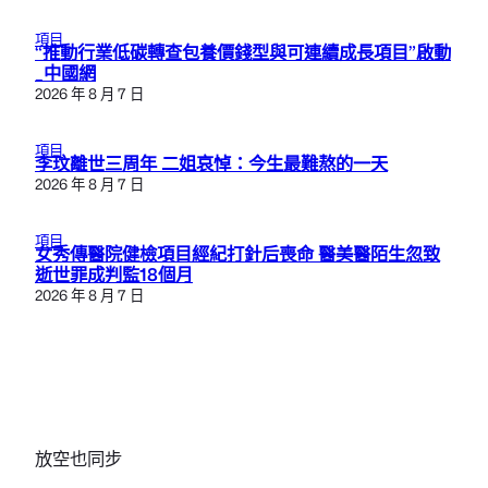
項目
“推動行業低碳轉查包養價錢型與可連續成長項目”啟動
_中國網
2026 年 8 月 7 日
項目
李玟離世三周年 二姐哀悼：今生最難熬的一天
2026 年 8 月 7 日
項目
女秀傳醫院健檢項目經紀打針后喪命 醫美醫陌生忽致
逝世罪成判監18個月
2026 年 8 月 7 日
放空也同步