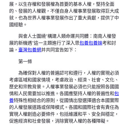
展，以生存權和發展權為首要的基本人權，堅持全面
的、發展的人權觀，不僅自身人權事業發展取得巨大成
就，也為世界人權事業發展作出了重大貢獻，提供了中
國經驗。
與會人士圍繞“構建人類命運共同體：南南人權發
展的新機遇”這一主題進行了深入思
包養
包養妹
考和討
論，
臺灣包養網
并共同宣告如下：
第一條
為確保對人權的普遍認可和遵行，人權的實現必須
考慮區域和國家情境，考慮政治、經濟、社會、文化、
歷史和宗教背景。人權事業發展必須也只能按照各國國
情和人民需要加以推進。各國應堅持人權的普遍性和
包
養
特殊性相結合的原則，從國情出發選擇適合本國實際
的人權發展道路或保障模式。各國和國際社會有責任為
實現人權創造必要條件，包括維護和平、安全與穩定，
促進經濟和社會發展，消除實現人權的各種障礙。