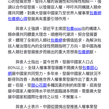
心的發展思想，堅持人權的普遍性和特殊性相統一，強
調以合作促發展、以發展促人權，呼吁共同構建人類命
運共同體，對廣大發展中國家乃至世界人權事業
包養網
包養網心得
發展具有重要引領作用。
與會人士強調，習近平主席提
包養app
出的構建人
類命運共同體重大理念，順應時代潮流，契合發展要
求，體現了全新的人類社
包養網
會價值追求，為解決包
括人權治理在內的全球性問題指明了方向，是中國為推
進人類社會發展進步而做出的重大思想貢
包養網
獻。
與會人士指出，當今世界，發展中國家人口占
80%以上，全球人權事業發展離不開廣大發
包養甜心
網
展中國家共同努力。多年來，發展中國家人權狀況不
斷得到改善，為推進世界人權事業發展作出了重大貢
獻。但是，受
甜心花園
多種因素的制約和影響，提高發
展中國家人權保障水平依然面臨諸多問題，需要廣大發
展中國家和國際社會持之以恒，不懈奮斗。
與會人士表示，中國從國情出發推進人權事業發