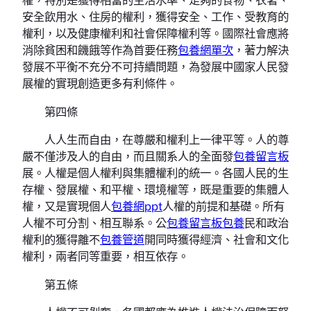
安全飲用水、住房的權利，獲得安全、工作、受教育的
權利，以及健康權利和社會保障權利等。國際社會應將
消除貧困和饑餓等作為首要任務
包養網單次
，著力解決
發展不平衡不充分不可持續問題，為發展中國家人民發
展權的實現創造更多有利條件。
第四條
人人生而自由，在尊嚴和權利上一律平等。人的尊
嚴不僅涉及人的自由，而且關系人的全面發
包養留言板
展。人權是個人權利與集體權利的統一。各國人民的生
存權、發展權、和平權、環境權等，既是重要的集體人
權，又是實現個人
包養網ppt
人權的前提和基礎。所有
人權不可分割、相互聯系。公
包養留言板
包養
民和政治
權利的獲得離不
包養管道
開同時獲得經濟、社會和文化
權利，兩者同等重要，相互依存。
第五條