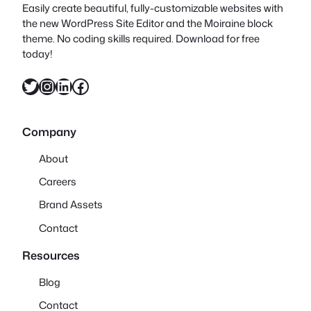
Easily create beautiful, fully-customizable websites with
the new WordPress Site Editor and the Moiraine block
theme. No coding skills required. Download for free
today!
X
Instagram
LinkedIn
Facebook
Company
About
Careers
Brand Assets
Contact
Resources
Blog
Contact