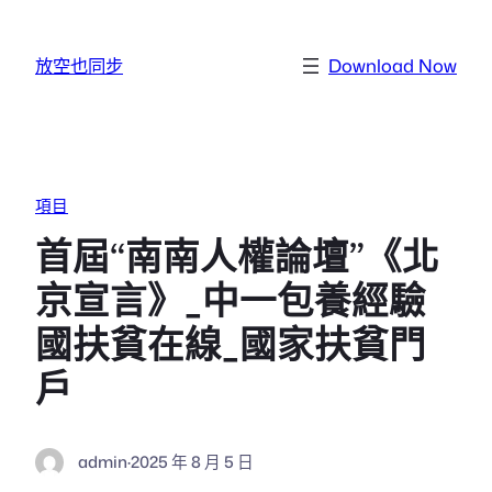
跳至主要內容
放空也同步
Download Now
項目
首屆“南南人權論壇”《北
京宣言》_中一包養經驗
國扶貧在線_國家扶貧門
戶
admin
·
2025 年 8 月 5 日