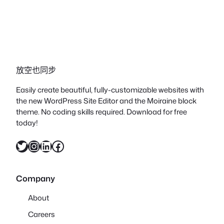
放空也同步
Easily create beautiful, fully-customizable websites with
the new WordPress Site Editor and the Moiraine block
theme. No coding skills required. Download for free
today!
X
Instagram
LinkedIn
Facebook
Company
About
Careers