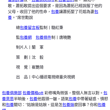
敢，蕭拓敢提出這個要求，是因為蕭拓已經說服了他的
父母，收回了他的性命，
包養
讓蕭拓娶了花姐為妻
包
養
。”席世勳說
總
包養留言板
監制丨駱紅秉
監
包養網
包養條件
制丨唐曉艷
制片人丨蘭 軍
策 劃丨沈 毅
視 覺｜崔艷琦
出 品丨中心播送電視總臺央視網
包養俱樂部
包養價格ptt
彩修嘴角微張，整個人無言以對。
包
養意思
半晌後，
包養
他眉頭一皺，語氣
包養
中帶著疑惑、憤怒
和
包養
關切：“姑娘是姑娘，這是怎
包養妹
麼回事？你和
包養