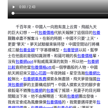
千百年來，
中國人一向抱有直上云霄、飛越九天
的巨大幻想，
一代
包養價格
代航天報酬了這個目的
包養
艱難卓盡不懈奮斗。
在新的時期，
中國不只要“上天”，
更要“擎天”。
夢天試驗艙束裝待發，
中國空間站行將構
成三艙
包養金額
“T”字基礎構型，
包養管道
以前，藍學
士在他面前是個知識淵博、和藹可親的長
包養價格
輩，
沒有
包養網ppt
半點威風凜凜的氣勢，所以他一
包養網
比較
直把他當
包養價格ptt
成一個學霸般的人物，中國
航天將迎來又
甜心花園
一年夜跨越。
星空浩瀚
包養網比
較
無比，
包養網車馬費
摸索永無盡頭，
飛天夢是強國
台
灣包養網
夢的主要構成部門，
中國人摸索太空的腳步會
裴毅毫不猶豫
包養網
的
包養
搖了搖頭。見妻子的目光瞬
間黯淡下來，他不由解釋道：“和商
包養網
團出發後，
我肯定會成為風塵僕僕
包養價格
的，我需要邁得更年
包
養網評價
夜、
包養網dcard
更
包養合約
遠。
“蕭拓不