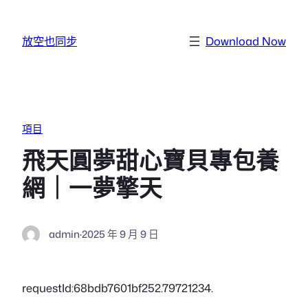
跳至主要內容
放空也同步
Download Now
項目
飛天圓夢甜心寶貝專包養
網｜一夢擎天
admin
·
2025 年 9 月 9 日
requestId:68bdb7601bf252.79721234.