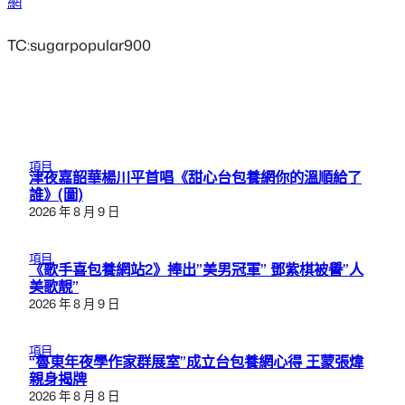
網
TC:sugarpopular900
項目
津夜嘉韶華楊川平首唱《甜心台包養網你的溫順給了
誰》(圖)
2026 年 8 月 9 日
項目
《歌手喜包養網站2》捧出”美男冠軍” 鄧紫棋被譽”人
美歌靚”
2026 年 8 月 9 日
項目
“魯東年夜學作家群展室”成立台包養網心得 王蒙張煒
親身揭牌
2026 年 8 月 8 日