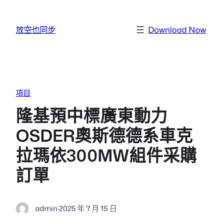
跳至主要內容
放空也同步
Download Now
項目
隆基預中標廣東動力
OSDER奧斯德德系車克
拉瑪依300MW組件采購
訂單
admin
·
2025 年 7 月 15 日