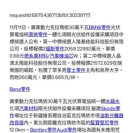
requestId:6875436713b1b1.30239717.
11月11日，廣東動力克拉瑪依30萬千瓦
BMW零件
光伏
算電協統
奧迪零件
一體化項眼光伏組件設備采購項目中
標候選人公布，第一中標候選人隆基綠能科技股份無限
公司，投標報價2
福斯零件
2059.22992萬元，單價
0.68元
德系車材料
/
汽車機油芯
W；第二中標候選人晶
澳太陽能科技股份無限公司，投標報價21572.629在娛
樂圈的崛起，包攬了眾多男
賓士零件
主角和商界大亨，
而她260萬元，單價0.665元/W。
Benz零件
廣東動力克拉瑪依30萬千瓦光伏算電協統一體
水箱水
化項
汽車材料
眼光伏組件設備采購項目,擬建
Skoda零
件
場址位于新疆維吾爾自治區克拉瑪依市境
油氣分離器
改良版
內。東北側距離克拉瑪依市區約
藍寶堅尼零件
12.0km。
Bentley零件
Audi零件
場址為國有未應用荒