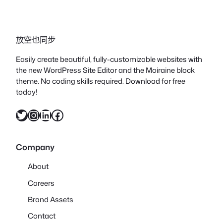
放空也同步
Easily create beautiful, fully-customizable websites with
the new WordPress Site Editor and the Moiraine block
theme. No coding skills required. Download for free
today!
X
Instagram
LinkedIn
Facebook
Company
About
Careers
Brand Assets
Contact