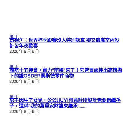
項目
透視角：世界杯季殿賽沒人特別認真 卻又億嵐室內設
計皆年夜歡喜
2026 年 8 月 6 日
項目
護航十五運會，實力“萌將”來了！它曾冒雨搜出高樓拋
下的證OSDER奧斯德零件商物
2026 年 8 月 6 日
項目
男子因生了女兒，公公JIUYI俱意診所設計竟要過繼孫
子，還稱“我的萬貫家財誰來繼承”……
2026 年 8 月 6 日