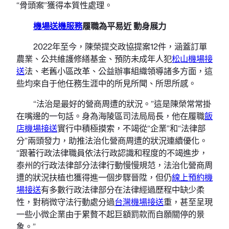
“骨頭案”獲得本質性處理。
機場送機服務
履職為平易近 動身展力
2022年至今，陳榮提交政協提案12件，涵蓋訂單
農業、公共維護修繕基金、預防未成年人犯
松山機場接
送
法、老舊小區改革、公益辦事組織領導諸多方面，這
些均來自于他任務生涯中的所見所聞、所思所感。
“法治是最好的營商周遭的狀況。”這是陳榮常常掛
在嘴邊的一句話。身為海陵區司法局局長，他在履職
飯
店機場接送
實行中積極摸索，不竭從“企業”和“法律部
分”兩頭發力，助推法治化營商周遭的狀況連續優化。
“跟著行政法律職員依法行政認識和程度的不竭進步，
泰州的行政法律部分法律行動慢慢規范，法治化營商周
遭的狀況扶植也獲得進一個步驟晉陞，但仍
線上預約機
場接送
有多數行政法律部分在法律經過歷程中缺少柔
性，對稍微守法行動處分過
台灣機場接送
重，甚至呈現
一些小微企業由于累贅不起巨額罰款而自願關停的景
象。”