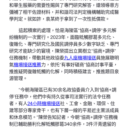
和畢生服藥的需要性賜與了專門研究解答，還領導患方
彌補了相干佐證材料，并和諧司法判定機構輔助完成醫
學判定。就如許，袁某終于拿到了一次性抵償款。
這起積案的處理，恰是海陵區“協商+調停”多元解
紛機制的一次實行。2023年，面臨牴觸膠葛多元化、
復雜化、專門研究化及國民調停員多少數字缺乏、專門
研究才能缺少的窘境，陳榮提出立異樹立“協商+調停”
任務機制，帶動其他政協委
九人座機場接送
員施展聰明
氣
機場接送推薦
力，依托“有事好磋商”協商討事平臺，
推進疑問復雜牴觸的化解，同時積極建言，推進題目泉
源管理。
“今朝海陵區已有30余名政協委員介入到‘協商+調
停’任務中，他們中有持久從事司法實行的法令任務
者，有人
24小時機場接送
社、工會、金融、環保、住
建等部分專家骨干，也有下層一線的平易近主黨派成員
和休息模范。”陳榮告知記者，今朝“協商+調停”任務機
制已輔助勝利化解牴觸膠葛340余件，3件汗青遺留的