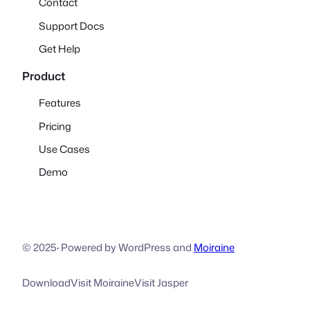
Contact
Support Docs
Get Help
Product
Features
Pricing
Use Cases
Demo
© 2025
·
Powered by WordPress and
Moiraine
Download
Visit Moiraine
Visit Jasper