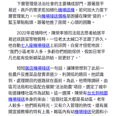
下層管理是法治社會的主要構成部門，跟著居平
易近、商戶的需求愈加細化
機場送機
，若何加大力度下
層管理氣力，一向
機場接送價格
是困擾在陳榮“是的。”
藍玉華點點頭，跟著他進了房間。心頭的困難。
2022年疫情時代，陳榮率領司法局志愿者給居平
易近送蔬菜等物質時，一位老太太緘口不言跟了許久。
他自動
七人座機場接送
上前訊問，白叟才忸怩地說：
“我們小區老年人多，多虧你們相助保供，假如日常平
凡也能有些新穎菜品供給，就更好了。”
短短
飯店機場接送
一句話，讓陳榮想到了此前一
些農戶反應菜品發賣渠道少、利潤低的題目。他認識
到，處理題目的道路就在面前。為此，他帶隊調研，由
區司法局和社區配合展開“法治助農”項目，選定了城中
街道鐘樓社區作為試點。這一選擇，陳榮有
台北到桃園
機場接送
本身的來由：“這個社區大都是長幼區，老年
人較多，他們既有時光，又有介入管理的熱忱，還有展
開宣揚教導的特有上風。轄區內有幼
機場接送
兒園和小