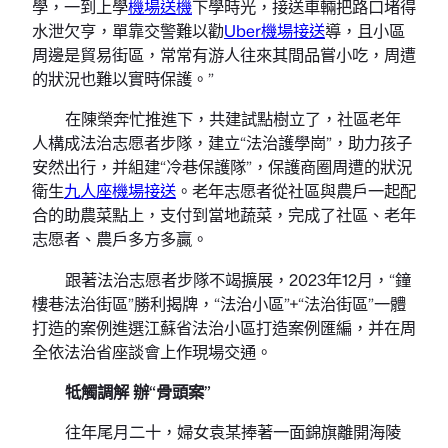
學，一到上學
機場送機
下學時光，接送車輛把路口堵得
水泄欠亨，單靠交警難以勸
Uber機場接送
導，且小區
周邊是貿易街區，常常有游人往來其間品嘗小吃，周遭
的狀況也難以實時保護。”
在陳榮奔忙推進下，共建試點樹立了，社區老年
人構成法治志愿者步隊，建立“法治護學崗”，助力孩子
安然出行，并組建“冷巷保護隊”，保護商圈周遭的狀況
衛生
九人座機場接送
。老年志愿者從社區與農戶一起配
合的助農菜點上，支付到當地蔬菜，完成了社區、老年
志愿者、農戶多方多贏。
跟著法治志愿者步隊不竭擴展，2023年12月，“鐘
樓巷法治街區”勝利揭牌，“法治小區”+“法治街區”一體
打造的案例進選江蘇省法治小區打造案例匯編，并在周
全依法治省座談會上作現場交通。
牴觸調解 辦“骨頭案”
往年尾月二十，婦女袁某捧著一面錦旗離開海陵