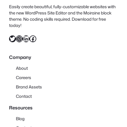
Easily create beautiful, fully-customizable websites with
the new WordPress Site Editor and the Moiraine block
theme. No coding skills required. Download for free
today!
X
Instagram
LinkedIn
Facebook
Company
About
Careers
Brand Assets
Contact
Resources
Blog