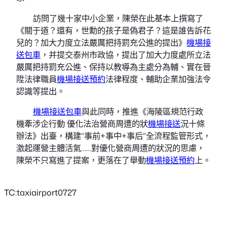
訪問了幾十家中小企業，陳榮在此基本上撰寫了
《關于道？還有，世勳的孩子是偽君子？這是誰告訴花
兒的？加大力度立法嚴厲把持罰充公進的提出》
機場接
送包車
，并提交泰州市政協，提出了加大力度處所立法
嚴厲把持罰充公進、保持以教導為主處分為輔、實在晉
陞法律職員
機場接送預約
法律程度、輔助企業加強法令
認識等提出。
機場接送包車
與此同時，推進《海陵區規范行政
機牽涉企行動 優化法治營商周遭的狀
機場接送
況十條
辦法》出臺，構建“事前+事中+事后”全流程監管形式，
激起運營主體活氣……對優化營商周遭的狀況的思慮，
陳榮不只寫進了提案，更落在了舉動
機場接送預約
上。
TC:taxiairport0727