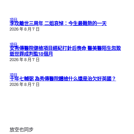
項目
李玟離世三周年 二姐哀悼：今生最難熬的一天
2026 年 8 月 7 日
項目
女秀傳醫院健檢項目經紀打針后喪命 醫美醫陌生忽致
逝世罪成判監18個月
2026 年 8 月 7 日
項目
十年七輔弼 為秀傳醫院體檢什么還是治欠好英國？
2026 年 8 月 7 日
放空也同步