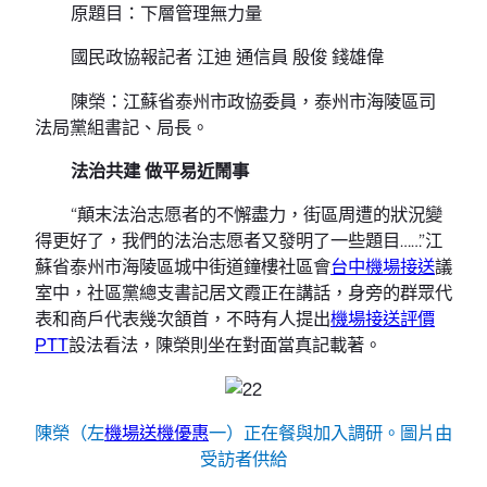
原題目：下層管理無力量
國民政協報記者 江迪 通信員 殷俊 錢雄偉
陳榮：江蘇省泰州市政協委員，泰州市海陵區司
法局黨組書記、局長。
法治共建 做平易近鬧事
“顛末法治志愿者的不懈盡力，街區周遭的狀況變
得更好了，我們的法治志愿者又發明了一些題目……”江
蘇省泰州市海陵區城中街道鐘樓社區會
台中機場接送
議
室中，社區黨總支書記居文霞正在講話，身旁的群眾代
表和商戶代表幾次頷首，不時有人提出
機場接送評價
PTT
設法看法，陳榮則坐在對面當真記載著。
陳榮（左
機場送機優惠
一）正在餐與加入調研。圖片由
受訪者供給