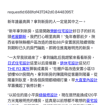
requestId:688faf437242d0.84483957.
新年誰最高興？拿到新房的人一定是其中之一。
“新年拿到新房，這是開啟
樂齡住宅設計
好日子的好兆
頭
老屋翻新
，我們打心眼里高興！”兔年春節前夕，陜
西省寧陜縣棚戶區改造的首批88戶安置居民陸續領取
到期盼已久的房門鑰匙，即將住進寬敞明亮的新房。
“一大早我就過來了，拿到鑰匙后我趕緊來看看新房，
日式住宅設計
這里以后是餐廳，
退休宅設計
這兒打
THE R3 寓所
算裝成書房。”在棚戶區改造安置小區13
號樓1601房間內，拿到新房的陳國飛從客廳到陽臺，從
陽臺到臥室，對各個房間都細細打量，早
大直室內設計
早籌備起了裝修計劃。
“以前住的是小平房
綠裝修設計
，現在居然能換成120平
方米寬敞明亮的樓房，這真是以前想都不敢想的
豪宅設