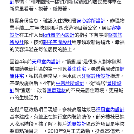
計
事情。”和陳國飛一樣領到新房鑰匙的居民羅祥華在
新房里看著、摸著、感慨著。
核實身份信息、確認入住通知書
身心診所設計
、辦理物
業手續……在寧陜縣棚戶區改造項目辦公室，居民
客變
設計
在工作人員
loft風室內設計
的指引下有序排
醫美診
所設計
隊，按照
親子空間設計
程序領取新房鑰匙，幸福
的笑容洋溢在每位居民的臉上。
回首4年前
天母室內設計
，“臟亂差”是很多人對寧陜縣
城關鎮老街片區的第一印象
養生住宅
。老房舊居破爛
健
康住宅
，私搭亂建常見，污水雨水
牙醫診所設計
橫流，
基礎設施落后。4年間
中醫診所設計
，從“蝸居”
會所設
計
到“宜居”，改善
無毒建材
的不只是居住環境，更是城
市的生機活力。
在棚戶區改造項目現場，多棟高層建筑已
禪風室內設計
基本建成，有些正在進行室內裝飾裝修，部分樓棟已進
入收尾階段。據了解，棚戶
遊艇設計
區改造項目是寧陜
縣重點項目之一，2018年9月正式啟動，投資25億元，