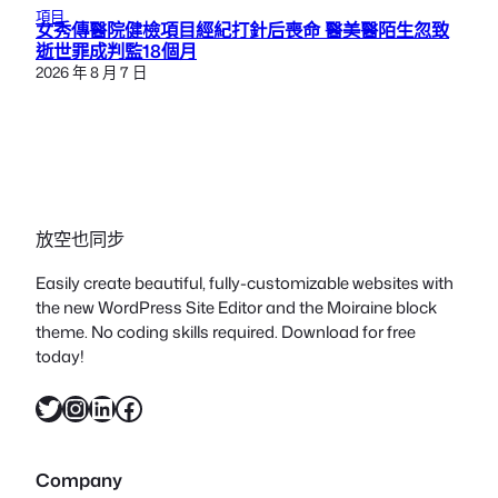
項目
女秀傳醫院健檢項目經紀打針后喪命 醫美醫陌生忽致
逝世罪成判監18個月
2026 年 8 月 7 日
放空也同步
Easily create beautiful, fully-customizable websites with
the new WordPress Site Editor and the Moiraine block
theme. No coding skills required. Download for free
today!
X
Instagram
LinkedIn
Facebook
Company