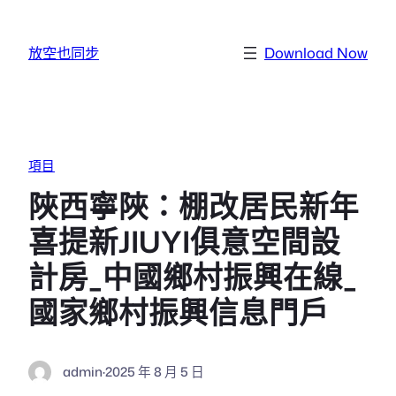
跳至主要內容
放空也同步
Download Now
項目
陜西寧陜：棚改居民新年
喜提新JIUYI俱意空間設
計房_中國鄉村振興在線_
國家鄉村振興信息門戶
admin
·
2025 年 8 月 5 日