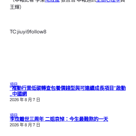
王輝）
TC:jiuyi9follow8
項目
“推動行業低碳轉查包養價錢型與可連續成長項目”啟動
_中國網
2026 年 8 月 7 日
項目
李玟離世三周年 二姐哀悼：今生最難熬的一天
2026 年 8 月 7 日