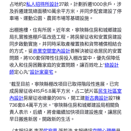
占地約2
私人招待所設計
37畝，計劃拆遷1000余戶，涉
及拆遷建筑總面積10萬余平方米，并同步配套建設了停
車場、運動公園、農貿市場等基礎設施。
出棚進樓，住有所居。近年來，寧陜縣住房和城鄉建設
局扎實推進棚戶區改造工程，將房屋征收和安置房建設
同步啟動實施，并同時采取產權置換和貨幣補償相結合
的方式，妥
商業空間室內設計
善解決被征收居民的安置
問題，將100套保障性住房投入棚改當中，優先保障低
收入和住房困難家庭的安置問題，讓百姓吃上“
綠設計
師
定心丸”
設計家豪宅
。
“截至目前，寧陜縣棚改項目已取得階段性進展，已完
成房屋征收415戶5.8萬平方米，占二號片區
民生社區室
內設計
房屋征收總量的98%，開工建
新古典設計
設7棟
736套8.4萬平方米。”寧陜縣住房和城鄉建設局相關負
責人表示，后續，將會繼續加快項目建設進度，讓居民
早日搬進新居，開啟新的生活。
（本報記者 李潔
侘寂風
張哲浩 本報通訊
空間心理學
員