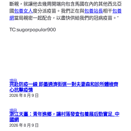
斷親，就讓他去幾周開端向包含馬國在內的其他西北亞
國
包養女人
度分派疫苗。我們正在與
包養站長
相干
包養
網
當局親密一起配合，以盡快供給我們的冠病疫苗。”
TC:sugarpopular900
項目
共赴防疫一線 即墨通濟街道一對夫妻森和診所體檢齊
心抗擊疫情
2026 年 8 月 9 日
項目
浙江天臺：青年進鄉，讓村落發查包養展后勁實足_中
國網
2026 年 8 月 9 日