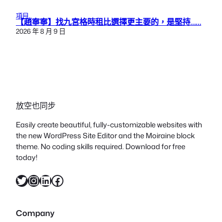
項目
【趙寧寧】找九宮格時租比選擇更主要的，是堅持……
2026 年 8 月 9 日
放空也同步
Easily create beautiful, fully-customizable websites with
the new WordPress Site Editor and the Moiraine block
theme. No coding skills required. Download for free
today!
X
Instagram
LinkedIn
Facebook
Company