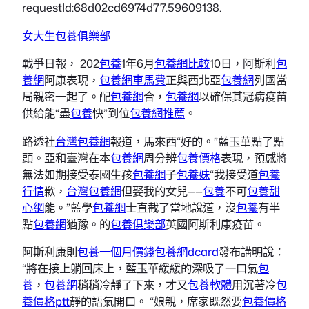
requestId:68d02cd6974d77.59609138.
女大生包養俱樂部
戰爭日報， 202
包養
1年6月
包養網比較
10日，阿斯利
包
養網
阿康表現，
包養網車馬費
正與西北亞
包養網
列國當
局親密一起了。配
包養網
合，
包養網
以確保其冠病疫苗
供給能“盡
包養
快”到位
包養網推薦
。
路透社
台灣包養網
報道，馬來西“好的。”藍玉華點了點
頭。亞和臺灣在本
包養網
周分辨
包養價格
表現，預感將
無法如期接受泰國生孩
包養網
子
包養妹
“我接受道
包養
行情
歉，
台灣包養網
但娶我的女兒——
包養
不可
包養甜
心網
能。”藍學
包養網
士直截了當地說道，沒
包養
有半
點
包養網
猶豫。的
包養俱樂部
英國阿斯利康疫苗。
阿斯利康則
包養一個月價錢
包養網dcard
發布講明說：
“將在接上躺回床上，藍玉華緩緩的深吸了一口氣
包
養
，
包養網
稍稍冷靜了下來，才又
包養軟體
用沉著冷
包
養價格ptt
靜的語氣開口。 “娘親，席家既然要
包養價格