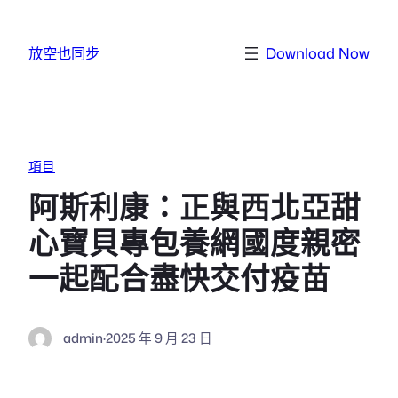
跳至主要內容
放空也同步
Download Now
項目
阿斯利康：正與西北亞甜
心寶貝專包養網國度親密
一起配合盡快交付疫苗
admin
·
2025 年 9 月 23 日