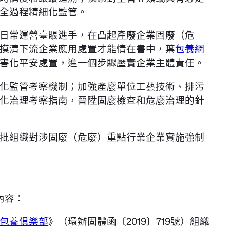
全過程精細化監管。
日常運營臺賬進手，在凸起產廢企業固廢（危
摸清下流企業應用處置才能情在書中，葉
包養網
害化平安處置，進一個步驟壓實企業主體責任。
化監管考察機制；加強產廢單位工藝技術、排污
化治理考察指南，晉陞固廢檢查和危廢治理的針
批組織對涉固廢（危廢）重點行業企業實施強制
內容：
包養俱樂部
》（環辦固體函〔2019〕719號）組織