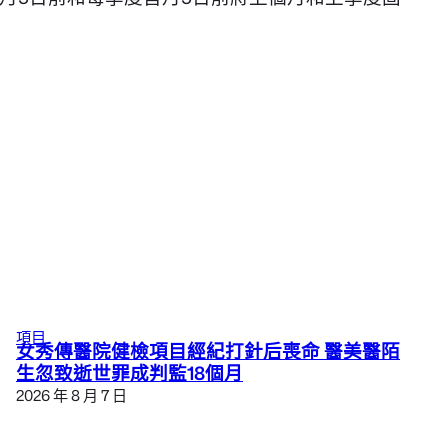
項目
女秀傳醫院健檢項目經紀打針后喪命 醫美醫陌
生忽致逝世罪成判監18個月
2026 年 8 月 7 日