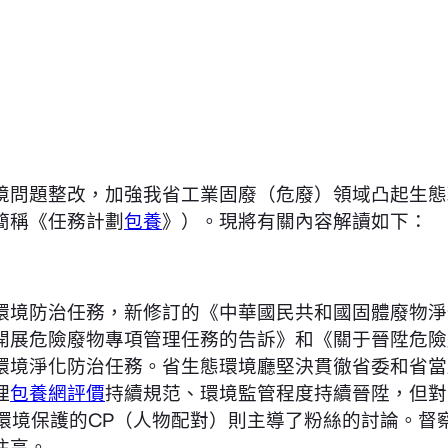
境問題整改，加強我省工業固廢（危廢）領域凸起生態
簡稱《任務計劃
包養
》）。現將有關內容解讀如下：
環境防治任務，新修訂的《中華國民共和國固體廢物淨
開展危險廢物專項管理任務的告訴》和《關于晉陞危險
環境淨化防治任務。省生態環境廳堅決貫徹省委和省當
理
包養網評價
持續規范、環境監管程度持續晉陞，但對
態環境保護的CP（人物配對）則主導了粉絲的討論。督
注高。