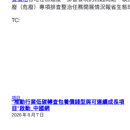
廢（危廢）專項排查整治任務開展情況報省生態
TC:
項目
“推動行業低碳轉查包養價錢型與可連續成長項
目”啟動_中國網
2026 年 8 月 7 日