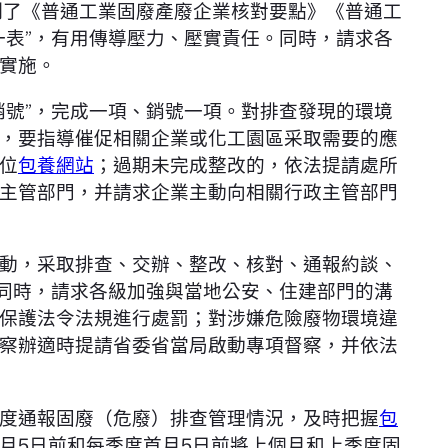
制了《普通工業固廢產廢企業核對要點》《普通工
一表”，有用傳導壓力、壓實責任。同時，請求各
實施。
銷號”，完成一項、銷號一項。對排查發現的環境
，要指導催促相關企業或化工園區采取需要的應
位
包養網站
；過期未完成整改的，依法提請處所
主管部門，并請求企業主動向相關行政主管部門
動，采取排查、交辦、整改、核對、通報約談、
。同時，請求各級加強與當地公安、住建部門的溝
保護法令法規進行處罰；對涉嫌危險廢物環境違
察辦適時提請省委省當局啟動專項督察，并依法
度通報固廢（危廢）排查管理情況，及時把握
包
月5日前和每季度首月5日前將上個月和上季度固