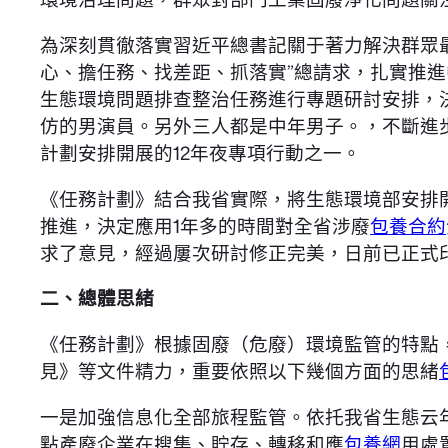
為深刻貫徹落實習近平總書記關于著力解決群眾
心、擔任務、找差距、抓落實”總請求，扎實推
生態環境問題排查整治任務進行專題研討安排，
仿的男演員。另外三人都是中年男子。，不斷進
計劃安排開展的12年夜專項行動之一。
《任務計劃》結合我省實際，將生態環境部安排
推進，決定應用1年多的時間對全省涉廢
包養合約
求了意見，經過屢次研討修正完美，日前已正式
二、總體思緒
《任務計劃》根據固廢（危廢）環境監管的特點
見》等文件精力，重要依照以下幾個方面的思緒
一是加強信息化全部旅程監管。依托我省生態云
點產廢企業在搜集、貯存、轉移和應
包養網
用處