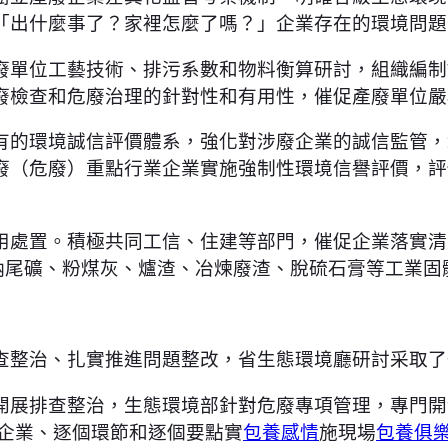
「出什麼事了？家裡怎麼了嗎？」企業存在的環境問題
廢單位工藝技術、排污系數和物料衡算研討，組織編制
廢檢查和危廢治理的針對性和有用性，催促產廢單位嚴
的環境誠信評價體系，強化對涉廢企業的誠信監管，2
廢（危廢）重點行業企業實施強制性環境信譽評價，評
用處置。積極共同工信、住建等部門，催促企業落實清
納尾礦、粉煤灰、爐渣、冶煉廢渣、脫硫石膏等工業固
查整治、扎實推進問題整改，省生態環境廳研討采取了
開展排查整治，生態環境部針對危廢專項管理，專門開
個企業、逐個環節和逐個要點實
包養感情
施現場
包養俱