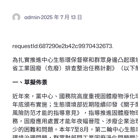
admin
·
2025 年 7 月 13 日
requestId:687290e2b42c99.70432673.
為扎實推進中心生態環保督察和群眾身邊凸起環
省工業固廢（危廢）排查整治任務計劃》（以下
一、草擬佈景
近年來，黨中心、國務院高度重視固體廢物淨化
年底頒布實施；生態環境部近期陸續印發《關于
風險防范才能的指導意見》，指導推進固體廢物
務，固廢應用處置才能年夜幅晉陞、涉廢企業治
少的困難和問題。本年7至8月，第二輪中心生
環境治理問題，群眾對部門工業固廢淨化問題關