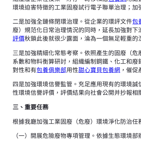
環境迫害特徵的工業固廢試行電子聯單治理；加
二是加強全鏈條閉環治理。從企業的環評文件
包
廢）規范化日常治理情況的同時，延長加強對下
評價
秋鎖此後就很少露面，淪為一個無足輕重的
三是加強精細化常態考察。依照產生的固廢（危
系數和物料衡算研討，組織編制鋼鐵、化工和廢
對性和有
包養俱樂部
用性
甜心寶貝包養網
，催促
四是加強環境信譽監管。充足應用現有的環境誠
性環境信譽評價，評價結果向社會公開并抄報相
三、重要任務
根據我廳加強工業固廢（危廢）環境淨化防治任
（一）開展危險廢物專項管理。依據生態環境部