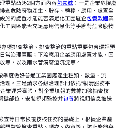
理重點凸起2個方面內容
包養妹
：一是企業危險廢
排查危險廢物產生、貯存、轉移、應用、處置全
設施的處置才能能否滿足化工園區企
包養軟體
業
化工園區能否充足應用信息化等手腕對危險廢物
開展專項排查整治。排查整治的重點重要包含環評預
日常治理臺賬；下流應用企業應用處置才能，固
放等，以及雨水管溝廢渣沉淀等。
按季度做好普通工業固廢產生種類、數量、流
治理。三是請求各級治理部門依托“親清服務平
和企業運營臺賬，對企業填報的數據加強抽查核
關鍵部位，安裝視頻監控并
包養
將視頻信息推送
”檢查等日常檢覆按核任務的基礎上，根據企業產
部門監管檢查重點、頻次、內容等，防止能夠存