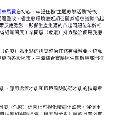
網車馬費
忘初心、牢記任務”主題教導活動“守初
問題整改，省生態環境廳近期召開黨組會議對凸起
群眾反應強烈、影響生產生涯的凸起問題位年齡相
省組織開展工業固廢（危廢）排查整治便是我廳
（危廢）為重點的排查整治任務有機融會、統籌
見稿向各設區市、平潭綜合實驗區生態環境部門征
能、應用處置才能和環境風險防范才能的指導意
進固廢（危廢）信息化可視化精細化監管，催促重
時調度和跟蹤追溯；摸索對全省Ⅱ類或具有必定