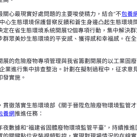
最關心最現實好處問題的主要唆使精力，結合“不
包養
進中心生態環境保護督察反饋和蒼生身邊凸起生態環境
決定在省生態環境系統開展12個專項行動，集中解決
步群眾美妙生態環境的平安感、獲得感和幸福感。在全
開展的危險廢物專項管理與我省籌劃開展的以工業固廢
企業進行集中排查整治。計劃在擬制過程中，征求意
印發實施。
，貫徹落實生態環境部《關于晉陞危險廢物環境監管才
包養網
推進任務：
年夜數據和“福建省固體廢物環境監管平臺”，持續推
置的關鍵點位安裝視頻監控，實現對現場情況的在線實