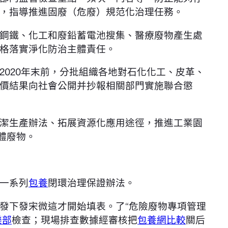
，指導推進固廢（危廢）規范化治理任務。
鋼鐵、化工和廢鉛蓄電池搜集、醫療廢物產生處
格落實淨化防治主體責任。
020年末前，分批組織各地對石化化工、皮革、
價結果向社會公開并抄報相關部門實施聯合懲
潔生產辦法、拓展資源化應用途徑，推進工業園
體廢物。
一系列
包養
閉環治理保證辦法。
發下發宋微這才開始填表。了“危險廢物專項管理
樂部
檢查；現場排查數據經審核把
包養網比較
關后