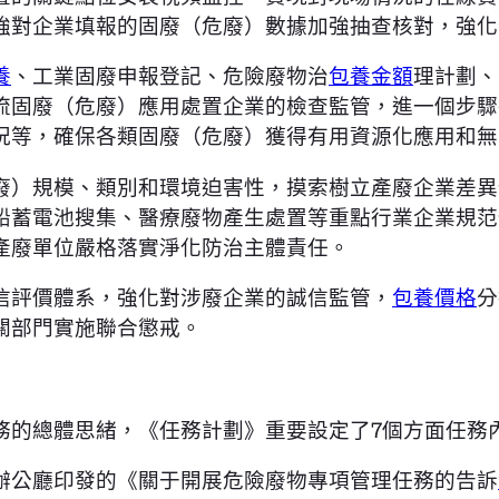
強對企業填報的固廢（危廢）數據加強抽查核對，強化
養
、工業固廢申報登記、危險廢物治
包養金額
理計劃、
流固廢（危廢）應用處置企業的檢查監管，進一個步驟
況等，確保各類固廢（危廢）獲得有用資源化應用和無
廢）規模、類別和環境迫害性，摸索樹立產廢企業差異
鉛蓄電池搜集、醫療廢物產生處置等重點行業企業規范
產廢單位嚴格落實淨化防治主體責任。
信評價體系，強化對涉廢企業的誠信監管，
包養價格
分
關部門實施聯合懲戒。
務的總體思緒，《任務計劃》重要設定了7個方面任務
辦公廳印發的《關于開展危險廢物專項管理任務的告訴