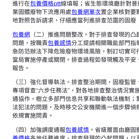
進行在
包養價格ptt
線填報；省生態環境廳針對普
業固體廢物下流應用處
包養網單次
置企業核對要
地對照告訴請求，仔細應當列進排查范圍的固廢
包養網
（二）推進問題整改。對于排查發現的凸
問題，按職責
包養感情
分工提請相關職能部門指
急防范辦法下降危險廢物環境風險，制訂切實可
當局實施停產或關閉。排查過程如發現觸及平安
報告。
（三）強化督導執法。排查整治期間，固廢監管
專項督查“六步任務法”，對各地排查整治情況
通協作，樹立多部門信息共享和聯動執法機制；
法犯法的問題，及時移交公安機關進一個步驟偵
依規實施問責。
（四）加強調度通報
包養感情
。省級層面由廳固
養價格
各地任務進度、排查發現的凸起問題，以