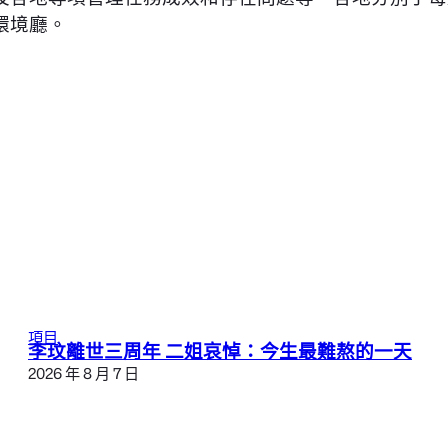
環境廳。
項目
李玟離世三周年 二姐哀悼：今生最難熬的一天
2026 年 8 月 7 日