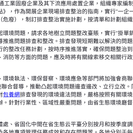
通工業固廢企業及其下流應用處置企業，組織專家編
點》，作為開展企業現場排查整治的指南，實行“一企
（危廢），制訂排查整治實施計劃，按清單和計劃組織
起環境問題，請求各地樹立問題整改臺賬，實行“掛單
導推進問題排查和整改。排查發現短期難以解決的問題
行的整改任務計劃，按時序推進落實，確保問題整治到
、消防等方面的問題，應及時將有關線索移交相關行政
、環境執法、環保督察、環境應急等部門將加強會商聯
實施聯合督導，推動凸起環境問題邊查邊改、立行立改
對
包養網
排查發現的環境違法問題，嚴格按照有關環境
辦。針對行業性、區域性嚴重問題，由省生態環境廳督
體處、省固化中間在省生態云平臺分別按月和按季度調
及各地專項管理任務成效和存在問題等。各地分別于每