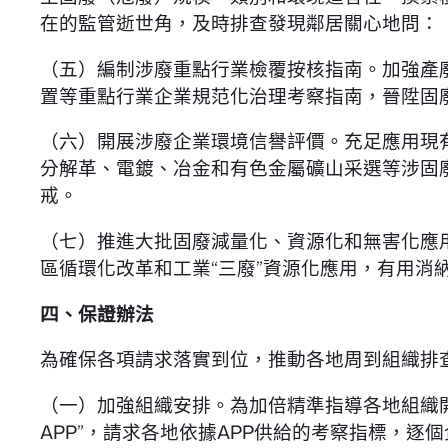
在的監管逝世角，及時排查發現鄰居關心地問：
（五）編制涉廢重點行業檢覆按核指南。加強產
置等重點行業企業規范化治理考察指南，晉陞固
（六）開展涉廢企業環境信譽評價。充足應用現有
分解革、電鍍、冶金和有色金屬礦山采選等涉固
戒。
（七）推進大批固廢減量化、資源化和無害化應
區循環化改革和工業“三廢”資源化應用，有用消
四、保證辦法
為確保各項請求落實到位，推動各地周到組織排
（一）加強組織安排。為加倍精準指導各地組織
APP”，請求各地依據APP供給的考察指標，逐