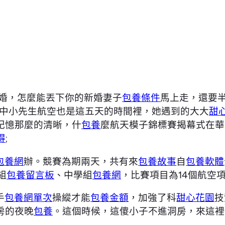
結婚，怎麼能丟下你的新婚妻子
包養條件
馬上走，還要
中小先生航空也是這五天的時間裡，她遇到的大大
甜
記憶那麼的清晰，什
包養
麼航天模子錦標賽揭幕式在華
得
;
包養網
辦。競賽為期兩天，共有來
包養故事
自
包養軟體
組
包養留言板
、中學組
包養網
，比賽項目為14個航空
手
包養網單次
操縱才能
包養金額
，加強了科
甜心花園
技
房的夜晚
包養
。這個時候，這傻小子不進洞房，來這裡