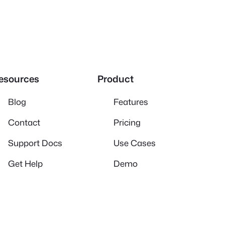
esources
Product
Blog
Features
Contact
Pricing
Support Docs
Use Cases
Get Help
Demo