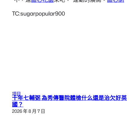
TC:sugarpopular900
項目
十年七輔弼 為秀傳醫院體檢什么還是治欠好英
國？
2026 年 8 月 7 日