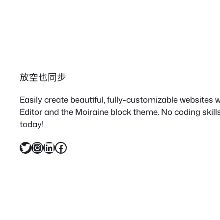
放空也同步
Easily create beautiful, fully-customizable websites
Editor and the Moiraine block theme. No coding skills
today!
X
Instagram
LinkedIn
Facebook