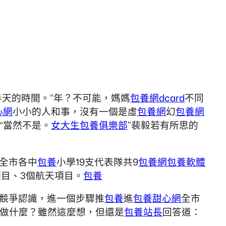
半天的時間。”年？不可能，媽媽
包養網dcard
不同
心網
小小的人和事，沒有一個是虛
包養網
幻
包養網
“當然不是。
女大生包養俱樂部
”裴毅若有所思的
全市各中
包養
小學19支代表隊共9
包養網
包養軟體
項目、3個航天項目。
包養
競爭認識，進一個步驟推
包養
進
包養甜心網
全市
做什麼？雖然這麼想，但還是
包養站長
回答道：