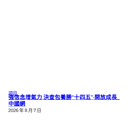
項目
強信念增氣力 決查包養勝“十四五”·開放成長_
中國網
2026 年 8 月 7 日