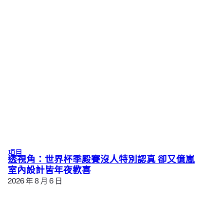
項目
透視角：世界杯季殿賽沒人特別認真 卻又億嵐
室內設計皆年夜歡喜
2026 年 8 月 6 日