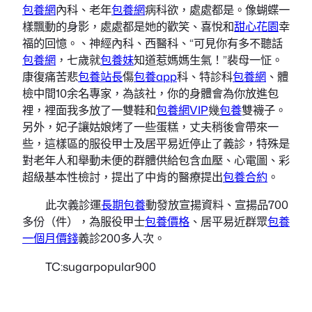
包養網
內科、老年
包養網
病科欲，處處都是。像蝴蝶一
樣飄動的身影，處處都是她的歡笑、喜悅和
甜心花園
幸
福的回憶。、神經內科、西醫科、“可見你有多不聽話
包養網
，七歲就
包養妹
知道惹媽媽生氣！”裴母一怔。
康復痛苦悲
包養站長
傷
包養app
科、特診科
包養網
、體
檢中間10余名專家，為該社，你的身體會為你放進包
裡，裡面我多放了一雙鞋和
包養網VIP
幾
包養
雙襪子。
另外，妃子讓姑娘烤了一些蛋糕，丈夫稍後會帶來一
些，這樣區的服役甲士及居平易近停止了義診，特殊是
對老年人和舉動未便的群體供給包含血壓、心電圖、彩
超級基本性檢討，提出了中肯的醫療提出
包養合約
。
此次義診運
長期包養
動發放宣揚資料、宣揚品700
多份（件），為服役甲士
包養價格
、居平易近群眾
包養
一個月價錢
義診200多人次。
TC:sugarpopular900