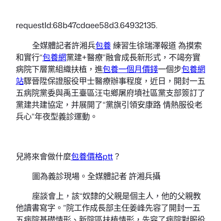
requestId:68b47cdaee58d3.64932135.
全媒體記者許湘兵
包養
練習生徐瑞澤報道 為摸索
和實行“
包養網
黨建+醫療”融會成長新形式，不竭夯實
病院下層黨組織扶植，進
包養一個月價錢
一個步
包養網
站
驟晉陞保證服役甲士醫療辦事程度，近日，開封一五
五病院黨委與禹王臺區汪屯鄉屠府墳社區黨支部簽訂了
黨建共建協定，并展開了“黨旗引領安康路 情熱服役老
兵心”年夜型義診運動。
兒將來會做什麼
包養價格ptt
？
圖為義診現場。全媒體記者 許湘兵攝
座談會上，該“奴隸的父親是個主人，他的父親教
他讀書寫字。”院工作成長部主任姜峰先容了開封一五
五病院基礎情形、新院區扶植情形，先容了病院對服役