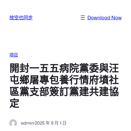
跳至主要內容
放空也同步
Download Now
項目
開封一五五病院黨委與汪
屯鄉屠專包養行情府墳社
區黨支部簽訂黨建共建協
定
admin
·
2025 年 9 月 1 日