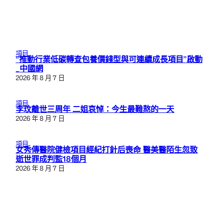
項目
“推動行業低碳轉查包養價錢型與可連續成長項目”啟動
_中國網
2026 年 8 月 7 日
項目
李玟離世三周年 二姐哀悼：今生最難熬的一天
2026 年 8 月 7 日
項目
女秀傳醫院健檢項目經紀打針后喪命 醫美醫陌生忽致
逝世罪成判監18個月
2026 年 8 月 7 日