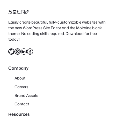
放空也同步
Easily create beautiful, fully-customizable websites with
the new WordPress Site Editor and the Moiraine block
theme. No coding skills required. Download for free
today!
X
Instagram
LinkedIn
Facebook
Company
About
Careers
Brand Assets
Contact
Resources