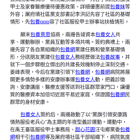
甲士及家眷醫療優待優惠政策、詳細優惠前提
包養妹
等
外容；屠府墳社區黨支部書記李洪記先容了社區的基礎
情形，先
包養app
容了社區服役甲士辦事站扶植情形。
顛末
包養意思
協商，兩邊告竣資本
包養女人
共
享、運動聯辦、黨員互動等多項共鳴。簽約典禮上，兩
邊先容了各自黨組織的
包養網
黨建任務和營業基礎情
形，分送朋友黨建任
包養女人
務經歷做法
包養故事
，并
就下一個步驟樹立傑出的共建長效機制停止深刻交通。
姜峰表現，今后在黨建引領下
包養網
，
包養網
病院將展
開更多情勢多樣的安康辦事運
包養女人
動，把義診徵
詢、安康講座、醫療支援等送到社區群眾家門口，讓優
質的醫療資本加倍切近居平易近家庭，保證國
包養網
民
群眾的身材安康。
包養女人
簽約后，兩邊啟動了以“黨旗引領安康路
情熱服役老兵心”為主題的年夜型義診運動。運動中，
在禹王臺區服役甲士事務局、
甜心花園
汪屯鄉黨委
包養
網
相干引
包養網
導及屠府墳社區干部組織下，病院氣度