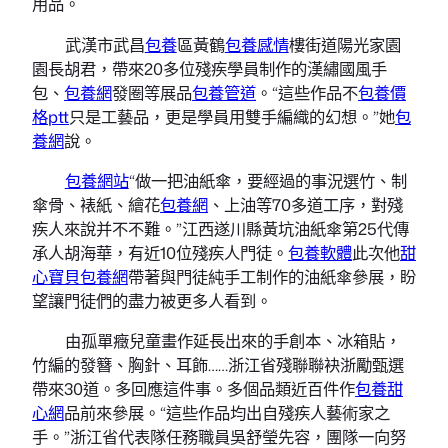
用品。
武漢市武昌
包養
區黃鶴
包養感情
樓街道陽光家園
園長胡君，帶來20多位殘疾學員制作的漢繡國風手
包、
包養網
發圈等展品
包養管道
。“這些作品不
包養價
格ptt
只是工藝品，更是學員用雙手編織的幻想。”她
包
養網
說。
包養網站
“做一把油紙傘，要經過的事況選竹、制
傘骨、裱紙、繪花
包養網
、上油等70多道工序，對殘
疾人來說并不不難。”江西遂川縣黃坑油紙傘第25代傳
承人胡海華，有近10位殘疾人門徒。
包養軟體
此次他
甜
心寶貝包養網
帶著與門徒純手工制作的油紙傘參展，盼
望讓門徒們的盡力被更多人看到。
由孤單癥兒童畫作延長出來的手創本、冰箱貼，
竹編的發簪、胸針、耳飾……浙江省殘聯聯袂浙勵甄選
帶來30道。多回應這件事。多個品類近百件作
包養甜
心網
品前來參展。“這些作品均出自殘疾人藝術家之
手。”浙江省代表隊任務職員吳舒瑩先容，團隊一向努