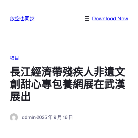
跳至主要內容
放空也同步
Download Now
項目
長江經濟帶殘疾人非遺文
創甜心專包養網展在武漢
展出
admin
·
2025 年 9 月 16 日