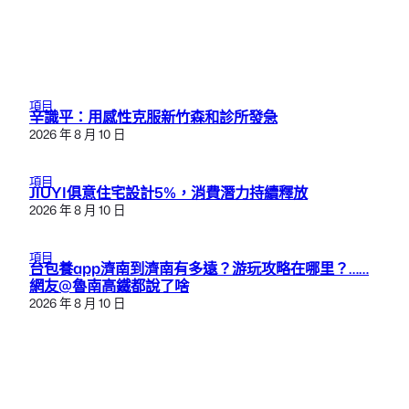
項目
辛識平：用感性克服新竹森和診所發急
2026 年 8 月 10 日
項目
JIUYI俱意住宅設計5%，消費潛力持續釋放
2026 年 8 月 10 日
項目
台包養app濟南到濟南有多遠？游玩攻略在哪里？……
網友@魯南高鐵都說了啥
2026 年 8 月 10 日