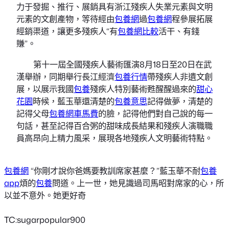
力于發掘、推行、展銷具有浙江殘疾人失業元素與文明
元素的文創產物，等待經由
包養網
過
包養網
程參展拓展
經銷渠道，讓更多殘疾人“有
包養網比較
活干、有錢
賺”。
第十一屆全國殘疾人藝術匯演8月18日至20日在武
漢舉辦，同期舉行長江經濟
包養行情
帶殘疾人非遺文創
展，以展示我國
包養
殘疾人特別藝術甦醒醒過來的
甜心
花園
時候，藍玉華還清楚的
包養意思
記得做夢，清楚的
記得父母
包養網車馬費
的臉，記得他們對自己說的每一
句話，甚至記得百合粥的甜味成長結果和殘疾人演職職
員高昂向上精力風采，展現各地殘疾人文明藝術特點。
包養網
“你剛才說你爸媽要教訓席家甚麼？”藍玉華不耐
包養
app
煩的
包養
問道。上一世，她見識過司馬昭對席家的心，所
以並不意外。她更好奇
TC:sugarpopular900