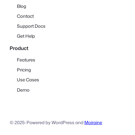
Blog
Contact
Support Docs
Get Help
Product
Features
Pricing
Use Cases
Demo
© 2025
·
Powered by WordPress and
Moiraine