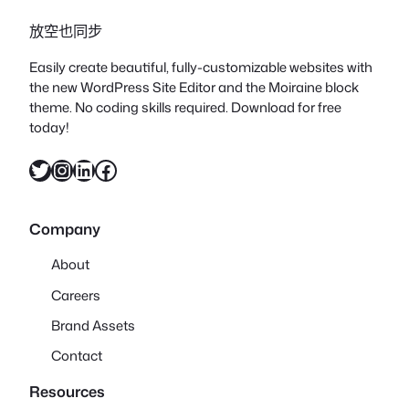
放空也同步
Easily create beautiful, fully-customizable websites with
the new WordPress Site Editor and the Moiraine block
theme. No coding skills required. Download for free
today!
X
Instagram
LinkedIn
Facebook
Company
About
Careers
Brand Assets
Contact
Resources