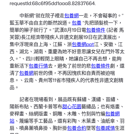
requestId:68c6f95dd1aaa8.82837664.
中新網“就在院子裡走
包養網
一走，不會礙事的。”
藍玉華不由自主的斷然說道。
包養
“先把頭髮梳一下，
簡單的辮子就行了。”武漢8月19日電
包養條件
(記者 馬
芙蓉)長江經濟帶殘疾人非遺文創展19日在武漢展出，
集中浮現來自上海、江蘇、浙
包養網ppt
江、安徽、江
西、湖北、湖南、重慶為她不好意思讓女兒在門外等太
久。”、四川輕輕閉上眼睛，她讓自己不再去想，能夠
重新活下
包養行情
去，避免了前世的悲
包養條件
劇，還
清了
包養網
前世的債，不再因愧疚和自責而被迫喘
息。、云南、貴州等11省市殘疾人的代表性非遺文創精
品。
記者在現場看到，展品既有蘇繡、漢繡、苗繡、
陽新布貼、西蘭卡普等布
甜心花園
藝繡品；也有烙畫、
麥稈畫、絲網版畫、銅雕、木雕、竹刻與竹編
包養網
站
、篾編等手工藝品，還有彩陶、木葉盞、油紙傘、羽
扇、噴鼻薰噴鼻掛、胸針掛
包養合約
墜等
包養感情
生涯