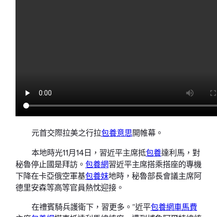
元首交際拉美之行拉
包養意思
開帷幕。
本地時光11月14日，習近平主席抵
包養
達利馬，對
秘魯停止國是拜訪。
包養網
習近平主席搭乘搭座的專機
下降在卡亞俄空軍基
包養妹
地時，秘魯部長會議主席阿
德里安森等高等官員熱忱迎接。
在禮賓騎兵護衛下，習更多。”近平
包養網車馬費