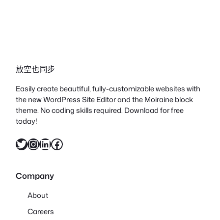
放空也同步
Easily create beautiful, fully-customizable websites with
the new WordPress Site Editor and the Moiraine block
theme. No coding skills required. Download for free
today!
X
Instagram
LinkedIn
Facebook
Company
About
Careers