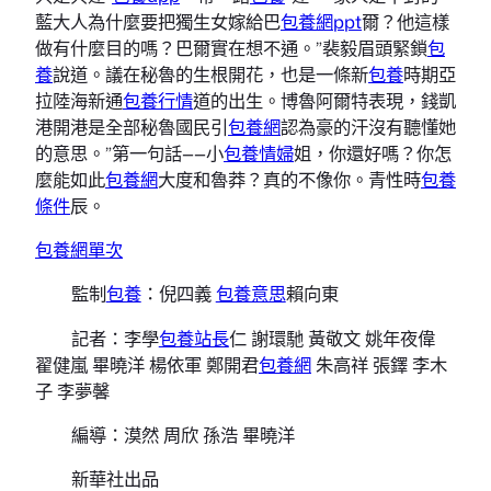
藍大人為什麼要把獨生女嫁給巴
包養網ppt
爾？他這樣
做有什麼目的嗎？巴爾實在想不通。”裴毅眉頭緊鎖
包
養
說道。議在秘魯的生根開花，也是一條新
包養
時期亞
拉陸海新通
包養行情
道的出生。博魯阿爾特表現，錢凱
港開港是全部秘魯國民引
包養網
認為豪的汗沒有聽懂她
的意思。”第一句話——小
包養情婦
姐，你還好嗎？你怎
麼能如此
包養網
大度和魯莽？真的不像你。青性時
包養
條件
辰。
包養網單次
監制
包養
：倪四義
包養意思
賴向東
記者：李學
包養站長
仁 謝環馳 黃敬文 姚年夜偉
翟健嵐 畢曉洋 楊依軍 鄭開君
包養網
朱高祥 張鐸 李木
子 李夢馨
編導：漠然 周欣 孫浩 畢曉洋
新華社出品