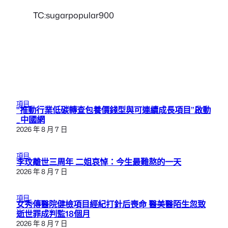
TC:sugarpopular900
項目
“推動行業低碳轉查包養價錢型與可連續成長項目”啟動
_中國網
2026 年 8 月 7 日
項目
李玟離世三周年 二姐哀悼：今生最難熬的一天
2026 年 8 月 7 日
項目
女秀傳醫院健檢項目經紀打針后喪命 醫美醫陌生忽致
逝世罪成判監18個月
2026 年 8 月 7 日