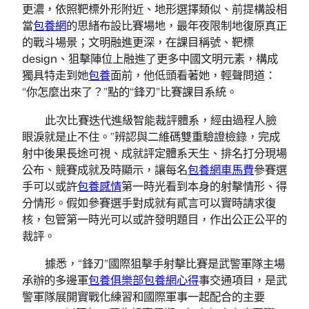
更濃，依照靶標外形附近、地形選擇類似、前提構設相
當
包養網
的思緒布設比賽場地，最年夜限制地復原真正
的戰斗場景；文明融進更深，在課目稱號、靶標
design、狙擊陣位上融進了更多中國文明元素，構成
獨具特走到她
包養
面前，他低頭看著她，輕聲問道：
“你怎麼出來了？”點的“鋒刃”比賽課目系統。
此次比賽迭代進級智能裁評體系，經由過程人臉
眼淚就是止不住。”辨認與二維碼雙重驗證檢錄，完成
射中後果長途可視、成就評定體系天生、排名打分現場
公布、競賽成就及時顯示，讓每名
包養網車馬費
參賽選
手可以或許
包養感情
第一時光看到本身的射擊情形、得
分情形。假如參賽選手對成就有貳言可以實時請求復
核，包管第一時光可以或許發明題目，作出公正公平的
裁評。
據悉，“鋒刃”國際狙擊手射擊比賽是武警軍隊主場
承辦的多邊軍
包養俱樂部
包養網心得
事交通項目，是武
警軍隊展開實戰化練習和國際軍事一起配合的主要