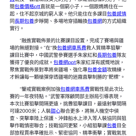
簡
包養價格ptt
直就是一個窮小子，一個跟媽媽住在一
起，住不起京城的窮人家。他只能住在多課目
包養感情
同
長期包養
步睜開、多場地穿插輪換
包養網
的方式組織
實行。
“融進實戰佈景的比賽課目設置，完成了賽場與疆
場的無縫對接。”在“挽
包養網車馬費
救人質精準狙擊”
課目比賽中，中國武警參賽選手朱家紅和
長期包養
隊友
獲得了優良的成就。
包養網ppt
朱家紅深有感慨地說，
聚焦實戰佈景對準將來疆場、強化專
包養金額
攻精練，
才幹讓每一顆槍彈穿透疆場的迷霧直擊制勝的“靶標”。
“鑒戒實戰案例加強
包養網車馬費
實戰性是此次比
賽的一年夜特點。”武警軍隊顧問部主辦局引導表現，
本次比賽狙擊間隔更遠，挑釁狙擊課目，最遠射擊間隔
可達2000米；人裝
甜心
聯合更多，將無人機空中偵
查、突擊車陸上保護、沖鋒船水上滲入等人裝協同與狙
擊作戰慎密聯合；技戰協同更緊，小組狙擊課
包養
目全
部旅程貫串準確批示、緊密協同、精準衝擊；實戰氣氛