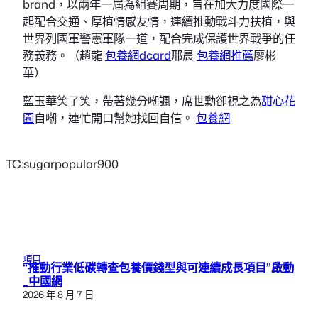
brand，以兩年一屆為組賽周期，旨在加大力度國際一
起配合交通、厚植情感友情，連續推動戰斗力扶植，與
世界列國軍警憲軍隊一道，配合完成保護世界戰爭的任
務義務。（趙龍
包養網dcard
邢晨
包養網推薦
廖彬
華）
藍玉華笑了笑，帶著幾分嘲諷，席世勳卻視之為
甜心花
園
自嘲，連忙開口幫她找回自信。
包養網
TC:sugarpopular900
項目
“推動行業低碳轉查包養價錢型與可連續成長項目”啟動
_中國網
2026 年 8 月 7 日