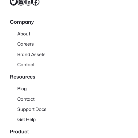
X
Instagram
LinkedIn
Facebook
Company
About
Careers
Brand Assets
Contact
Resources
Blog
Contact
Support Docs
Get Help
Product