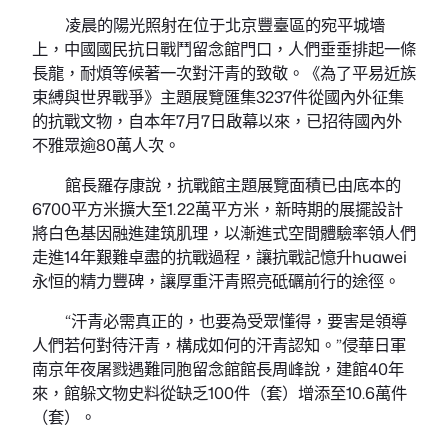
存者記憶的挽救，更是一場與時光的競走：音頻里發抖
的口述、錄像中泛紅的眼眶、數字化保留的檔案……侵
犯者的軍用品、受益者的生涯用品、第三方的記憶檔
案，印證著人類汗青上至暗的一頁。
戰鬥留給我們的，不只是無盡的苦
包養故事
楚，
更是繁重的叩問：為何這段記憶需求世代銘刻、配合守
護？由於那不只僅是一座城市的喜劇和災害，仍是國度
之殤、平易近族之痛，也是人類之劫、文明之恥。
南京年夜屠戮遇難者名單墻上的每一個名字，“萬
人坑”遺址前的每一刻肅立，斷裂軍刀雕塑里的每一道
紋路，戰爭公園草地上的每一縷陽光……都是一次跨越
時空的對話：與先烈對話，我們讀懂了就義的意義；與
汗青對話，我們了了
包養管道
了戰爭的真理；與心坎的
家國情懷對話，我們便有了接續奮斗的氣力。這份平易
近族感情的所有人全體奔赴，恰是我們生生不息的精力
password。