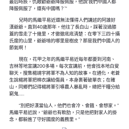
最后時辰，仇敵勸爺爺降服佩服，他說‘我們中國人都
降服佩服了，還有中國嗎？’”
兒時的馬繼平易近還無法懂得人們講述的阿誰好
漢爺爺。直到40歲那年，他往了長白山，踩著沒過膝
蓋的雪走了十幾里，才徹徹底底清楚：在零下三四十攝
氏度的山里，爺爺啃的哪里是樹皮？那是我們中國人的
節氣啊！
現在，花甲之年的馬繼平易近每年都要到河南、
吉林等地宣講200多場。每次宣講前，他會找本地白叟
聊天，搜集楊靖宇將軍不為人知的故事。在通化，老蒼
生說楊將軍把棉衣讓給傷員，本身裹著破單衣；在確
山，同鄉們記得楊將軍引導農人暴亂時，總把干糧分給
窮鬼……
“別把好漢當仙人，他們也會冷、會餓、會想家。”
馬繼平易近說，“爺爺也有軟肋，只是他把對家人的掛
念，都躲進了守好國度的義務里。”