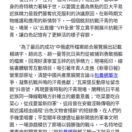
身的奇特精力著稱于世。以愛國主義為焦點的巨大平易
近族精力是我們篡奪抗克服利的決議原因。在新時期文
物維護和應用的新情勢下，一個個銘刻抗戰汗青的地
址、場景，以“云直播”“VR全景”等立異手腕展示抗戰汗
青，讓白色記憶有了更鮮活的樣子容貌。
“為了最后的成功”中俄處所檔案結合展覽展出記載
楊靖宇、趙尚志、趙一曼等抗日英烈從被捕到勇敢捐軀
的檔案，回溯好漢寧當玉碎的抗爭精力；現場拓印、線
裝書體驗等互動項目，吸引著年青人走進《新華日報》
營業部原址，清楚中國共產黨展開言論斗
包養網單次
爭、凝集抗戰共鳴的汗青進獻；“瓦窯堡反動原址留念
館”抖音號，再現要害時點的汗青現場，闡釋抗日平易
近族同一陣線戰略方針確立的嚴重意義；“吃菜要吃白
菜心，從戎要當新四軍”，這段曾在安徽涇縣傳唱的平
易近謠經由過程“白色文物會措辭”的短錄像，在人們的
手機里唱響；平型關年夜捷遺址最新開放的軍事文明
園，一場游戲模仿了那場以弱勝強的戰斗，一名特地從
廣東來的觀賞者說：“就
包養網
是想了解一下狀況八路