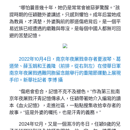
“哪怕曩昔幾十年，她仍是常常會被惡夢驚醒。”孩
提時期的任穎聽外婆講述，只感到懼怕。成年后當她成
為教員，才清楚，外婆胸前的那道傷疤背后，是一個平
易近族已經遭遇的磨難與辱沒，是每個中國人都無可回
避的苦楚記憶。
2022年10月4日，南京年夜屠戮幸存者夏淑琴、葛
道榮、薛玉娟和王義隆（前排，從右到左）在侵華日軍
南京年夜屠戮遇難同胞留念館舉行的重陽節運動上展現
手印。新華社記者 李博 攝
“傷疤會愈合，記憶不克不及褪色。”作為第三批南
京年夜屠戮汗青記憶傳承人，任穎帶著她介入編寫的讀
本《血火記憶》，走進社區，一點點搜集收拾幸存者的
故事，“這是外婆的囑托，也是汗青的義務。”
2024年12月，又是一個濕冷的冬日，任穎9歲的兒