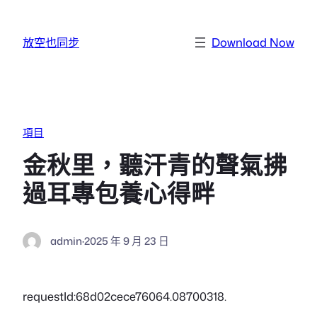
跳至主要內容
放空也同步
Download Now
項目
金秋里，聽汗青的聲氣拂
過耳專包養心得畔
admin
·
2025 年 9 月 23 日
requestId:68d02cece76064.08700318.