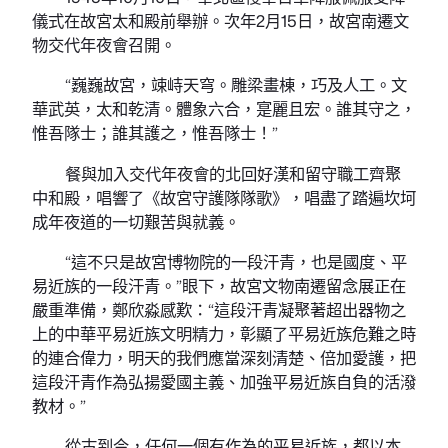
儀式在故宮太和殿前舉辦。次年2月15日，故宮南遷文
物交代年夜會召開。
“巍巍故宮，竦峙天穹。雕梁畫棟，巧及人工。文
華武英，太和乾清。體象六合，寔麗且宏。誰其守之，
惟吾隊士；誰其護之，惟吾隊士！”
餐與加入交代年夜會的北回好漢和留守職工齊聚
中和殿，唱響了《故宮守護隊隊歌》，唱盡了踏遍坎坷
成年夜道的一切艱苦與就義。
“這不只是故宮博物院的一段汗青，也是國度、平
易近族的一段汗青。”眼下，故宮文物南遷留念展正在
嚴重準備，鄭欣淼感歎：“這段汗青凝聚著超出器物之
上的中華平易近族文明精力，彰顯了平易近族危難之時
的連合偉力，明天的我們應當深刻清楚、倍加愛護，把
這段汗青作為弘揚愛國主義、加強平易近族自負的活潑
教材。”
從古到今，任何一個有作為的平易近族，都以本