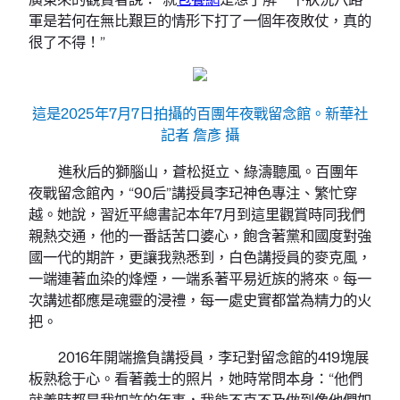
軍是若何在無比艱巨的情形下打了一個年夜敗仗，真的
很了不得！”
這是2025年7月7日拍攝的百團年夜戰留念館。新華社
記者 詹彥 攝
進秋后的獅腦山，蒼松挺立、綠濤聽風。百團年
夜戰留念館內，“90后”講授員李玘神色專注、繁忙穿
越。她說，習近平總書記本年7月到這里觀賞時同我們
親熱交通，他的一番話苦口婆心，飽含著黨和國度對強
國一代的期許，更讓我熟悉到，白色講授員的麥克風，
一端連著血染的烽煙，一端系著平易近族的將來。每一
次講述都應是魂靈的浸禮，每一處史實都當為精力的火
把。
2016年開端擔負講授員，李玘對留念館的419塊展
板熟稔于心。看著義士的照片，她時常問本身：“他們
就義時都是我如許的年事，我能不克不及做到像他們如