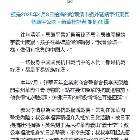
這是2025年4月8日拍攝的哈爾濱市道外區靖宇街東真
個靖宇公園。新華社記者 謝劍飛 攝
往年清明，馬繼平易近帶著孫子馬宇辰離開楊靖
宇義士陵寢。孩子在墓碑前深深鞠躬：“我會像您一
樣，做個有擔負的中國人。”
一切投身中國國民抗日戰鬥中的人們，都是抗戰
好漢，都是平易近族好漢。
本年7月，菲華青年企業家商會聲譽會長李天榮離
開泉州華裔汗青博物館。站在幾位晚輩的抗戰遺物前，
他覺得“心潮彭湃，仿佛汗青的呼吸悄悄在耳邊回蕩”。
叔公李清泉為國際抗戰捐贈戰機，帶動在菲華裔
聲援內陸；叔公李福壽積極介入抵抗日貨活動，被日軍
拘捕壯烈捐軀，英名刻于馬尼拉華裔義山“義士堂”；叔
公李福啟投身抗日游擊戰，不幸失落；叔叔李明起志愿
成為“南僑機工”，駕駛卡車穿越滇緬公路輸送物質，英