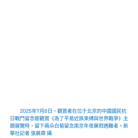
上，中國國民抗日戰鬥留念館門口，人們垂垂排起一條
長龍，耐煩等候著一次對汗青的致敬。《為了平易近族
束縛與世界戰爭》主題展覽匯集3237件從國內外征集
的抗戰文物，自本年7月7日啟幕以來，已招待國內外
不雅眾逾80萬人次。
館長羅存康說，抗戰館主題展覽面積已由底本的
6700平方米擴大至1.22萬平方米，新時期的展擺設計
將白色基因融進建筑肌理，以漸進式空間體驗率領人們
走進14年艱難卓盡的抗戰過程，讓抗戰記憶升huawei
永恒的精力豐碑，讓厚重汗青照亮砥礪前行的途徑。
“汗青必需真正的，也要為受眾懂得，要害是領導
人們若何對待汗青，構成如何的汗青認知。”侵華日軍
南京年夜屠戮遇難同胞留念館館長周峰說，建館40年
來，館躲文物史料從缺乏100件（套）增添至10.6萬件
（套）。
日誌、懷表、膠片……經由過程場景回復復興與沉
醉式體驗，人們仿佛踏進1937年的南京街巷。而對幸