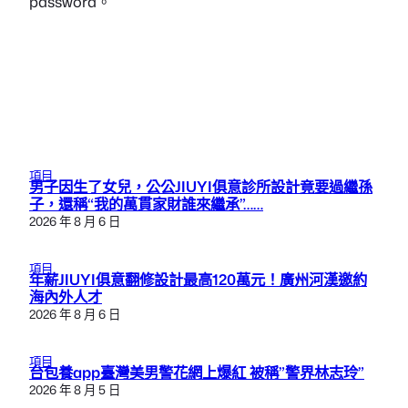
放空也同步
Easily create beautiful, fully-customizable websites with
the new WordPress Site Editor and the Moiraine block
theme. No coding skills required. Download for free
today!
X
Instagram
LinkedIn
Facebook
Company
About
Careers
Brand Assets
Contact