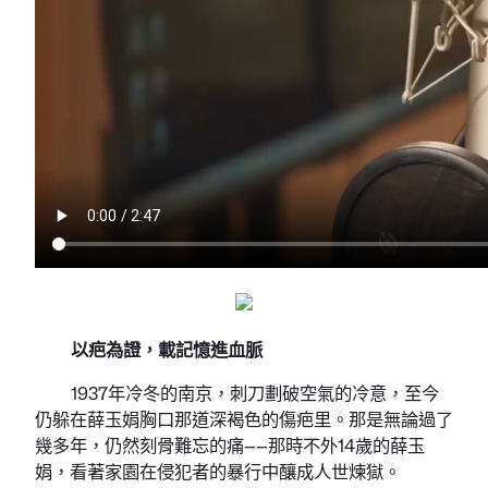
以疤為證，載記憶進血脈
1937年冷冬的南京，刺刀劃破空氣的冷意，至今
仍躲在薛玉娟胸口那道深褐色的傷疤里。那是無論過了
幾多年，仍然刻骨難忘的痛——那時不外14歲的薛玉
娟，看著家園在侵犯者的暴行中釀成人世煉獄。