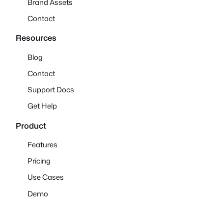
© 2025
·
Powered by WordPress and
Moiraine
Download
Visit Moiraine
Visit Jasper