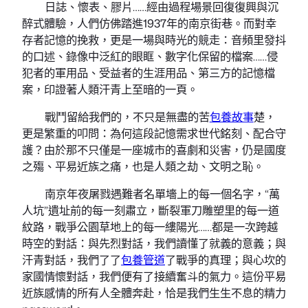
項目
男子因生了女兒，公公JIUYI俱意診所設計竟要過繼孫
子，還稱“我的萬貫家財誰來繼承”……
2026 年 8 月 6 日
項目
年薪JIUYI俱意翻修設計最高120萬元！廣州河漢邀約
海內外人才
2026 年 8 月 6 日
項目
台包養app臺灣美男警花網上爆紅 被稱”警界林志玲”
2026 年 8 月 5 日