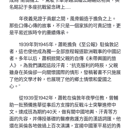
名銘記于多座抗戰留念碑上……
年夜義見證于貢獻之間，風骨鍛造于擔負之上。
那些口傳心傳的故事，不只是一個家族的可貴記憶，更
是平易近族時令的賡續傳承。
1939年到1945年，蕭乾擔負《至公報》駐倫敦記
者，這也使他成為獨一全部旅程報道歐洲戰事的中國記
者。多年以后，蕭桐掀開父親的自傳《未帶輿圖的旅
人》，為我們講起這段汗青：“抗克服利的時辰，父親
雖身在英倫卻一向關懷國際的情形，發稿著書不只施展
了他的文學才幹，也展現了他的鄉土情懷和愛國之
心。”
從1939至1942年，蕭乾在倫敦年夜學任教，曾輔
助一批預備進華從事后方支撐的反戰斗士突擊進修中
文。速成班為期約40天，做有關中國地輿、汗青等方
面的先容，并傳授基礎的醫療救護方面的漢語詞匯。他
還在英倫各地做過上百次演講，宣揚中國軍平易近的勇