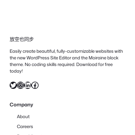
Resources
Blog
Contact
Support Docs
Get Help
Product
Features
Pricing
Use Cases
Demo