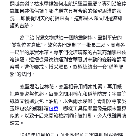
翻越秦嶺？枯水季候如何走航道運至重慶？專列沿途停
靠如何裝備保鑣？哪些巖穴具有合適的保留周遭的狀
況……即便從明天的前提來看，這都是人類文明遺產維
護的古跡。
為了給南遷文物供給一個防震防摔、盡對平安的
“變動位置倉庫”，故宮專門定制了一批長三尺、高寬各
一尺半的厚實木箱。專家們從琉璃廠的古玩商舖學來裝
箱訣竅，還把從景德鎮運到宮華夏封未動的瓷器箱翻開
察看，進修鑒戒、博采眾長，終極總結出一套“穩準隔
緊”的法門。
瓷盤邊沿包棉花，瓷盤相疊用繩索扎緊，再用紙
把整疊瓷盤包起，每疊之間用棉花和稻草防震；字畫等
紙質文物還要包上油紙，以免雨水浸濕；青銅器專家吳
玉璋包裝的銅器箱
包養
，哪樣工具擺哪里像是顛末盤算
似的，以致于后來開箱檢討順序被打亂，旁人很難再裝
歸去。
1945年10月10日，華北區侵華日軍降服佩服受降