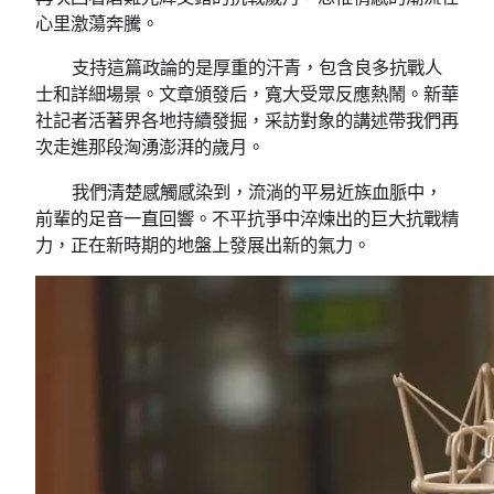
心里激蕩奔騰。
支持這篇政論的是厚重的汗青，包含良多抗戰人
士和詳細場景。文章頒發后，寬大受眾反應熱鬧。新華
社記者活著界各地持續發掘，采訪對象的講述帶我們再
次走進那段洶湧澎湃的歲月。
我們清楚感觸感染到，流淌的平易近族血脈中，
前輩的足音一直回響。不平抗爭中淬煉出的巨大抗戰精
力，正在新時期的地盤上發展出新的氣力。