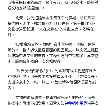
時遭受過日軍的轟炸，過年夜渡河時已經落水，終極護
送文物安然抵達四川。
明天，我們追隨梁金生走在午門廣場，站在熙來
攘往的人流中，遠想1933年2月5晝夜，第一批2118箱
文物從這里起運，“人在文物在”的悲壯宣言，依稀在
耳。
1.3萬余箱文物，輾轉年夜半個中國，歷時十余個
年齡。一群人憑仗墨客報國的孤盡意志，以文弱之軀扛
起維護中漢文化的重擔，在烽火紛飛中完成了世界文物
史上範圍最年夜的一次文物遷移。
“世界反法西斯戰鬥中，列國都有讓文物避停戰火
的遷徙行動，可是像中國投進這么年夜、時光這么長、
支出這么多的，唯一無二。”故宮博物院原院長鄭欣淼
說。
文物遷徙道路并不是事前就完全計劃好的，而是
依據後方戰事不竭變更。風雪天如
包養網車馬費
何平安