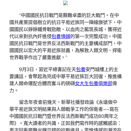
“中國國民抗日戰鬥是艱難卓盡的巨大戰鬥。在中
國共產黨提倡樹立的抗日平易近族同一陣線旗號下，中
國國民以錚錚鐵骨戰勁敵、以血肉之軀筑長城，獲得近
代以來對抗內奸進侵
包養情婦
的第一次完整成功。中國
國民抗日戰鬥是世界反法西斯戰鬥的主要構成部門，中
國國民以宏大的平易近族就義，為解救人類文明、捍衛
世界戰爭作出了嚴重進獻。”
9月3日，習近平總書記在天
包養
安門城樓上的主
要講話，會聚起為完成中華平易近族巨大回復、推進構
建人類命運配合體而奮斗的磅礴
女大生包養俱樂部
偉
力。
留念年夜會前幾天，新華社播發政論《永遠做中
華平易近族文明結果與人類戰爭工作的保衛者——寫在
中國國民抗日戰鬥暨世界反法西斯戰鬥成功80周年之
際》。寬大讀者的共識，正如我們寫作時的感觸感染：
再次回看磨難光輝交錯的抗戰歲月，思惟情感的潮流在