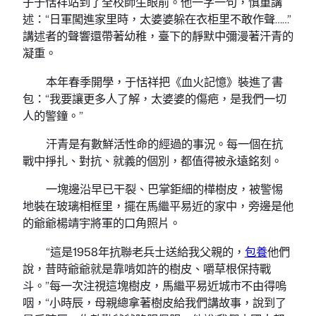
子于恬祥站到了全校師生眼前。他一字一句，慎重講
述：“日軍闖進家里時，太婆婆躲在衣柜里不敢作聲……”
講述者的聲響還帶著幼稚，臺下的靜默中彌漫著汗青的
凝重。
本年春季開學，于恬祥把《血火記憶》裝進了書
包：“我要讓更多人了解，太婆婆的傷疤，是我們一切
人的警鐘。”
汗青是有數鮮活性命的經過的事況。每一個在抗
戰中掙扎、對抗、就義的個別，都值得被永遠銘刻。
一塊邊沿早已干裂、巴掌鉅細的樺樹皮，被警惕
地裝在玻璃相框里，擺在馬繼平易近的家中，旁邊是他
的爺爺楊靖宇將軍的口角照片。
“這是1958年抗聯老兵士送給我父親的，
包養
他們
說，昔時爺爺就是靠啃如許的樹皮、嚼草根保持戰
斗。”每一次注視這塊樹皮，馬繼平易近城市不由得嗚
咽，“小時辰，母親總拿著樹皮給我們講故事，說到了