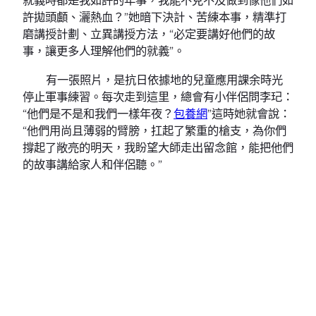
許拋頭顱、灑熱血？”她暗下決計、苦練本事，精準打
磨講授計劃、立異講授方法，“必定要講好他們的故
事，讓更多人理解他們的就義”。
有一張照片，是抗日依據地的兒童應用課余時光
停止軍事練習。每次走到這里，總會有小伴侶問李玘：
“他們是不是和我們一樣年夜？
包養網
”這時她就會說：
“他們用尚且薄弱的臂膀，扛起了繁重的槍支，為你們
撐起了敞亮的明天，我盼望大師走出留念館，能把他們
的故事講給家人和伴侶聽。”
2025年7月8日，觀賞者在位于北京的中國國民抗
日戰鬥留念館觀賞《為了平易近族束縛與世界戰爭》主
題展覽時，留下兩朵白菊留念南京年夜屠戮遇難者。新
華社記者 張晨霖 攝
凌晨的陽光照射在位于北京豐臺區的宛平城墻