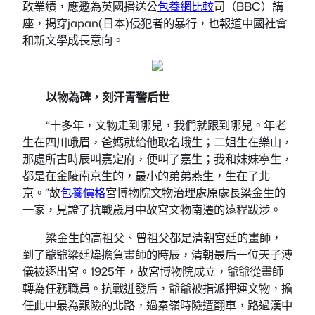
敢業績，應邀為英國播送公
包養網比較
司（BBC）講
座，揭穿japan(日本)侵犯者的暴行，也報道中國社會
和新文學成長意向。
以物為碑，刻汗青警后世
“十多年，文物走到哪兒，我們就跟到哪兒。年老
生在四川峨眉，爸媽就給他取名峨生；二姐生在樂山，
那處所古時辰叫嘉定府，便叫了嘉生；我和妹妹寧生，
都是在金陵南京生的，最小的弟弟燕生，生在了北
京。”故
包養價格
宮博物院文物治理處原處長梁金生的
一家，見證了抗戰歲月中故宮文物南遷的遠程跋涉。
梁金生的高祖父、曾祖父都是清朝宮廷的畫師，
到了爺爺梁廷煒擔負畫師的時辰，清朝最后一位天子溥
儀被逐出宮。1925年，故宮博物院成立，爺爺從畫師
轉為任務職員。抗戰迸發后，爺爺被指派押運文物，擔
任此中最為艱險的北路，過秦嶺時險遭翻車，路過漢中