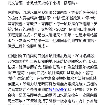
元文智隔一會兒就需求停下來揉一揉眼睛。
在雅礱江流域水電開發無限公司內部，穿著藍色任務服
的檢修人員被稱為“藍精零”。“精”是不斷改進，“零”就
是零變亂、零缺點、零非停，每一項都是保證電廠平安
穩定運行的底線。元文智說，2023年是兩河口水電站
工程完繫方式，只是從未聊過天。工年，也是水電站蓄
水至正常蓄水位的第一年。他和同事們都在加班加點，
保證工程能夠順利落成。
在剛剛開工的兩河口混蓄項目建設現場，30余名建設
者在加緊進行工程初期的地下廠房探硐開挖及進出水口
鉆探，確保春節前完成勘察任務。作為全球最年夜的混
蓄“充電寶”，兩河口混蓄項目建成后具有抽水、發電
“雙向調節”感化，在電力富余期通過抽水方法將電能儲
存起來，等電力缺乏時再釋放電能為電網充能。這樣的
混蓄電站并不是哪里都能
設計家豪宅
建，雅礱江之所以
合適，是因為即將完工的兩河口水電站擁有一座國內最
高土石壩，下流還銜接了牙根一級水電站，為抽水蓄能