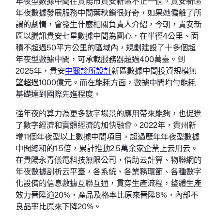
年夜型數據中間在貴陽市貴安新區不止一個。貴安新區
年夜數據發展服務中間葉秋鎖很好奇，如果她偏離了所
謂的劇情，會發生什麼相關負責人介紹，今朝，貴安新
區以騰訊貴安七星數據中間為圓心，在半徑4公里、面
積不超過50平方公里的區域內，規劃建設了十多個超
年夜型數據中間，可承載服務器超過400萬臺。到
2025年，貴安
中醫診所設計
新區數據中間投資規模無
望超過1000億元。而在能耗方面，數據中間均勻能耗
基礎達到國際先進程度。
強年夜的算力為更多數字場景的應用帶來能夠，也促進
了數字經濟和實體經濟的加快融會。2022年，貴州新
增11個年夜型以上數據中間項目，超過歷年年夜型數據
中間總和的1.5倍，累計推動2.5萬余家企業上云用云。
在貴陽永青儀電科技無限公司，借助云計算、物聯網的
年夜數據剖析云平臺，各系統、各業務環節、各種數字
化設備的信息數據互聯互通，貫穿生產流程，整體生產
效力晉陞逾20%，產品及格率比原來晉陞8%，內部不
良品率比原來下降20%。