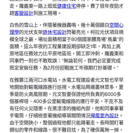
走。羅義東一路上逛逛
健康住宅
停停，費了很年夜勁才
趕
客變設計
到施工現場。
白色的雪山上，伴隨著機器轟鳴，幾十萬個銀白
空間心
理學
的光伏支架
退休宅設計
閃著亮光。柯拉光伏項目規
模全球之最，場址面積相當于80個國家體育場“鳥巢”的
面積，這么年夜的工程量建設期卻缺乏1年，再加上高
原地區任務效力比平原地區低，開工即沖刺，羅義東和
同事們一刻也不敢耽誤：“無論若何，我們必定要完成
既定安裝任務，為2月份迎戰施工岑嶺期打好基礎。”
在雅礱江兩河口水電站，水電工程建設者元文智也早早
地開始對輸電線路進行巡視。水電站周邊叢林眾多，夏
季是防火高風險期，元文智要保證他所負責的6000多
個基桿塔、400多公里輸電線路的運行平安，不克不及
有任何火災隱患。在黑漆漆的機組內部，他和同事拿著
手電筒，仔細檢查著機組導葉關閉情況
禪風室內設計
。
由于空間狹小，整個過程他都只能蹲著走。長時間盯著
類似的零件和線路，很不難目炫，為了確保萬無一掉，