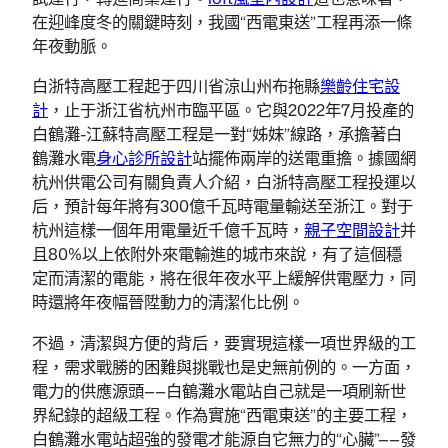
在迎峰度冬的關鍵時刻，我國“西電東送”工程再添一條
年夜動脈。
白浙特高壓工程起于四川省涼山州布拖縣
樂齡住宅設
計
，止于浙江省杭州市臨平區。它與2022年7月投產的
白鶴灘-江蘇特高壓工程是一對“姊妹”線路，承擔著白
鶴灘水電
身心診所設計
站擺佈兩岸的送電重擔。據國網
杭州供電公司有關負責人介紹，白浙特高壓工程投運以
后，預計每年將有300億千瓦時電量輸送至浙江。對于
杭州這樣一個年用電量近千億千瓦時，
親子空間設計
并
且80%以上依附外來電輸進的城市來說，有了這個穩
定而清潔的電能，將在很年夜水平上緩解供電壓力，同
時還將年夜幅晉陞動力的清潔化比例。
不過，清潔與方便的背后，要實現這樣一項世界級的工
程，需求戰勝的困難與挑戰也是史無前例的。一方面，
電力的供應源頭——白鶴灘水電站自己就是一項刷新世
界紀錄的超級工程。作為實施“西電東送”的主要工程，
白鶴灘水電站超強的發電才能源自它無力的“心臟”——發