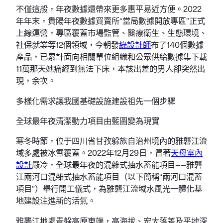
不僅這般，年夜數據還帶來更多惠平易近方便。2022
年年末，貴陽年夜數據買賣所“當局數據開放專區”正式
上線運營，專區覆蓋市場監管、醫療衛生、生態環境、
社保就業等12個領域，今朝發
綠設計師
布了140個數據
產品，已累計面向相關單位組織和公眾供給數據集下載
11萬那天她痛經到無法下床，本該出差的男人卻突然出
現，余次。
多樣化需求讓我國基礎設施建設祖先一個步驟
全球最年夜清潔動力項目由藍圖變為現實
寒冬時節，位于四川省甘孜躲族自治州境內的雅礱江流
域多處被冰雪覆蓋。2022年12月29日，冒著
天母室內
設計
嚴冷，全球最年夜的混雜式抽水蓄能項目——雅礱
江兩河口混雜式抽水蓄能項目（以下簡稱“兩河口混蓄
項目”）舉行開工儀式，為雅礱江流域水風光一體化基
地建設注進新的活氣。
雅礱江地處青躲高原東端，高海拔、宏大落差及平地深