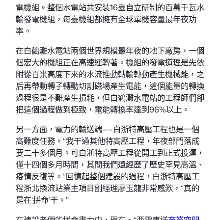
電機組。整個水電站共安裝16臺自立研制的百萬千瓦水
輪發電機組，每臺機組都擁有全球單機容量最年夜功
率。
在白鶴灘水電站兩個世界規模最年夜的地下廠房，一個
個宏大的機組正在高速運轉著。機組的發電道理是先依
附從百米高度下來的水流推動轉輪轉動產生機械能，之
后再帶動轉子轉動切割磁場產生電能，這個能量的轉換
過程很是不難產生損耗，但白鶴灘水電站的工程師們卻
把這個過程做到極致，電能轉換率達到96%以上。
另一方面，電力的輸送端——白浙特高壓工程也是一個
高難度任務。“我干過其他特高壓工程，年夜部門落成
要二十多個月。可白浙特高壓工程從開工到正式投運，
僅十四個多月時間，其間我們還經歷了歷史罕見高溫、
疫情反復等。”回憶起整個建設的過程，白浙特高壓工
程浙北換流站業主項目副經理廖玉龍非常感歎，“真的
是在‘拼命’干。”
在建設者們的拼命盡力中，現在，“西電東送
商業空間