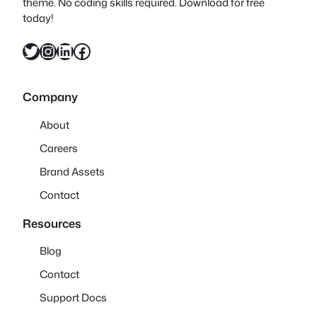
theme. No coding skills required. Download for free
today!
X
Instagram
LinkedIn
Facebook
Company
About
Careers
Brand Assets
Contact
Resources
Blog
Contact
Support Docs