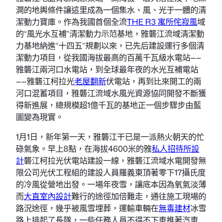
澗的地輿條件讓這里成為一個集水、風、光于一體的清
潔動力寶庫。作為我國首個全流
THE R3 寓所
侘寂風
域
的“風光水互補”清潔動力示范基地，雅礱江流域清潔動
力基地納進“十四五”規劃以來，已先后建設運行多個清
潔動力項目，從我國海拔最高的百萬千瓦級水電站——
雅礱江兩河口水電站，到全球最年夜的水光互補電站
——雅礱江柯拉光
老屋翻新
伏電站，再到比來開工的兩
河口混蓄項目，雅礱江流域水風光資源協同開發不斷獲
得新進展，總規模超1億千瓦的基地正一個步驟步由藍
圖變為現實。
1月1日，新年第一天，雅礱江干已是一派熱火朝天的忙
碌氣象。早上8點，在海拔4600米的雅
私人招待所設
計
礱江柯拉光伏電站建設一線，雅礱江流域水電開發無
限公司光伏工程組的建設人員羅義東頂著零下17攝氏度
的冷風從營地出發。一場年夜雪，讓底本因為氧氣淡薄
而
大直室內設計
難行的途徑加倍難走，通往施工現場的
路況途徑，幾乎被風雪埋葬，運輸車輛在
無毒建材
冰雪
路上排起了長隊，一些任務人員不得不下車推著汽車