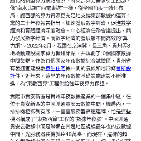
體化的新型算力網絡體系，將東部算力需求引至西部，
像“南水北調”“西電東送”一樣，從全國角度一體化布
局，讓西部的算力資源更充足地支撐東部數據的運算。
黨的二十年夜報告指出，加速發展數字經濟，促進數字
經濟和實體經濟深度融會。中心經濟任務會議提出，鼎
力發展數字經濟。而數字經濟的發展離不開高效的“算
力網”。2022年2月，我國在京津冀、長三角、貴州等8
地啟動建設國家算力樞紐節點，并規劃了10個國家數據
中間集群。作為首個國家年夜數據綜合試驗區，貴州省
有著適宜建設數
養生住宅
據中間的氣候和地形條
會所設
計
件，近年來，這里的年夜數據基礎設施建設不斷推
進，為“東數西算”工程供給強年夜算力保證。
貴陽市貴安新區是貴州年夜數據產業的一個集中區，在
位于貴安新區的中國聯通貴安云數據中間，機房內，一
排排機柜擺列有序，一臺臺服務器高速運轉，恰是這些
機器構成了“東數西算”工程的“數據年夜腦”。中國聯通
貴安云數據中間是聯通在南邊地區規模最年夜的云數據
中間，光服務器裝機就達48萬臺。而現在，這樣的超