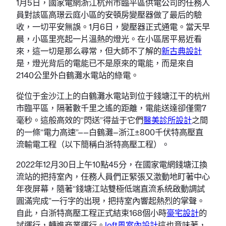
1月5日，國家電網浙江杭州市臨平區供電公司的任務人
員對該區高璟云庭小區的安頓房變壓器做了最后的驗
收，一切平安無誤。1月6日，變壓器正式通電。當天早
晨，小區里亮起一片溫熱的燈光。在小區居平易近看
來，這一切是那么尋常，但大師不了解的
新古典設計
是，燈光背后的電能已不是原來的電能，而是來自
2140公里外白鶴灘水電站的綠電。
從位于金沙江上的白鶴灘水電站到位于錢塘江干的杭州
市臨平區，隔著數千里之遙的距離，電能送達卻僅需7
毫秒。這般高效的“閃送”得益于它們
醫美診所設計
之間
的一條“電力高速”——白鶴灘—浙江±800千伏特高壓直
流輸電工程（以下簡稱白浙特高壓工程）。
2022年12月30日上午10點45分，在國家電網錢塘江換
流站的把持室內，任務人員們正緊張又激動地盯著中心
年夜屏幕，隨著“錢塘江站雙極低端直流系統啟動調試
圓滿完成”一行字的出現，把持室內響起熱烈的掌聲。
自此，白浙特高壓工程正式結束168個小時
豪宅設計
的
試運行，轉進商業運行。
loft風室內設計
這也意味著，