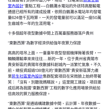
室內設計
”重點工程——白鶴灘水電站的外送特高壓輸電
通道已經所有的建成投運，依照白鶴灘水電站年均發電
量624億千瓦時算，一天的發電量就可以滿足一座50萬
生齒城市一年的生涯用電。
十多個超年夜型數據中間上百萬臺服務器落戶貴州
“東數西算”為數字經濟供給強年夜算力保證
高高的塔吊上面，一臺臺年夜型發掘機揮舞著長臂，一
輛輛運輸車來來往往……新的一年，位于貴州省貴陽市
貴安新區的貴陽年夜數據科創城內一派繁忙氣象。不久
前，總投資超過138億元的“東數西算”貴安新區算力產
業
民生社區室內設計
集群配套項目在宋微臉上始終帶著
笑：「沒有，別聽我媽瞎說。」這里開工建設，項目建
成后將為我國“東數西算”工程的數字化應用場景供給加
倍高效的算力服務保證。
“東數西算”是通過構建數據中間、云計算、年夜數據一