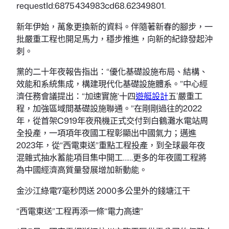
requestId:6875434983cd68.62349801.
新年伊始，萬象更換新的資料。伴隨著新春的腳步，一
批嚴重工程也開足馬力，穩步推進，向新的紀錄發起沖
刺。
黨的二十年夜報告指出：“優化基礎設施布局、結構、
效能和系統集成，構建現代化基礎設施體系。”中心經
濟任務會議提出：“加速實施‘十四
遊艇設計
五’嚴重工
程，加強區域間基礎設施聯通。”在剛剛過往的2022
年，從首架C919年夜飛機正式交付到白鶴灘水電站周
全投產，一項項年夜國工程彰顯出中國氣力；邁進
2023年，從“西電東送”重點工程投產，到全球最年夜
混雜式抽水蓄能項目集中開工……更多的年夜國工程將
為中國經濟高質量發展增加新動能。
金沙江綠電7毫秒閃送 2000多公里外的錢塘江干
“西電東送”工程再添一條“電力高速”