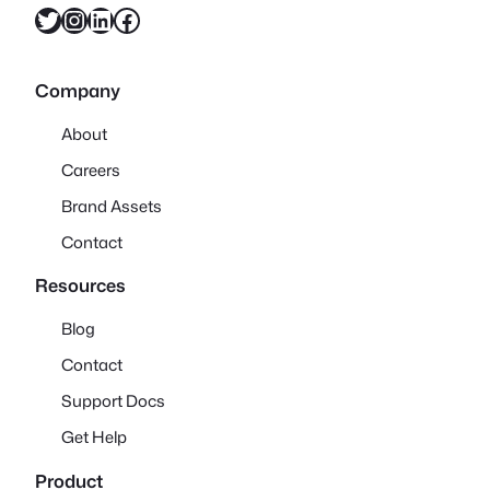
X
Instagram
LinkedIn
Facebook
Company
About
Careers
Brand Assets
Contact
Resources
Blog
Contact
Support Docs
Get Help
Product