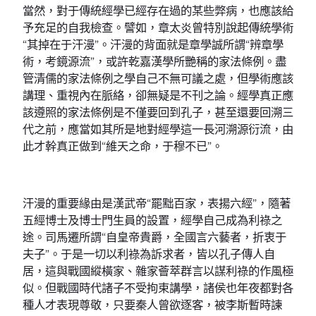
當然，對于傳統經學已經存在過的某些弊病，也應該給
予充足的自我檢查。譬如，章太炎曾特別說起傳統學術
“其掉在于汗漫”。汗漫的背面就是章學誠所謂“辨章學
術，考鏡源流”，或許乾嘉漢學所艷稱的家法條例。盡
管清儒的家法條例之學自己不無可議之處，但學術應該
講理、重視內在脈絡，卻無疑是不刊之論。經學真正應
該遵照的家法條例是不僅要回到孔子，甚至還要回溯三
代之前，應當如其所是地對經學這一長河溯源衍流，由
此才幹真正做到“維天之命，于穆不已”。
汗漫的重要緣由是漢武帝“罷黜百家，表揚六經”，隨著
五經博士及博士門生員的設置，經學自己成為利祿之
途。司馬遷所謂“自皇帝貴爵，全國言六藝者，折衷于
夫子”。于是一切以利祿為訴求者，皆以孔子傳人自
居，這與戰國縱橫家、雜家薈萃群言以謀利祿的作風極
似。但戰國時代諸子不受拘束講學，諸侯也年夜都對各
種人才表現尊敬，只要秦人曾欲逐客，被李斯暫時諫