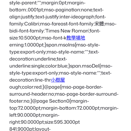
style-parent:””;margin:0pt;margin-
bottom:.0001pt;mso-pagination:none;text-
align:justify;text-justify:inter-ideograph;font-
family:Calibri;mso-fareast-font-family:宋體;mso-
bidi-font-family:’Times New Roman’;font-
size:10.5000pt;mso-font-k
教學場地
erning:1.0000pt;}span.msoIns{mso-style-
type:export-only;mso-style-name:””;text-
decoration:underline;text-
underline:single;color:blue;}span.msoDel{mso-
style-type:export-only;mso-style-name:””;text-
decoration:line-thr
小樹屋
ough;color:red;}@page{mso-page-border-
surround-header:no;mso-page-border-surround-
footer:no;}@page Section0{margin-
top:72.0000pt;margin-bottom:72.0000pt;margin-
left:90.0000pt;margin-
right:90.0000pt;size:595.3000pt
841.9000pt;layout-