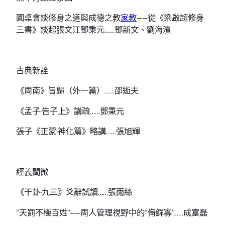
圓桌會談修身之道與成德之教
家教
——從《梁啟超修身
三書》談起張文江鄧秉元……鄧新文、劉海濱
古典新詮
《周南》旨歸（外一篇）……邵逝夫
《孟子·告子上》講疏……鄧秉元
張子《正蒙·神化篇》略講……張旭輝
經義闡微
《干卦·九三》爻辭試讀……張雨絲
“天罰不極百姓”——周人管理視野中的“侮鰥寡”……成富磊