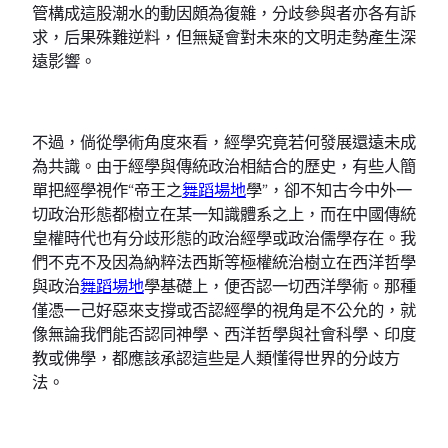
管構成這股潮水的動因頗為復雜，分歧參與者亦各有訴
求，后果殊難逆料，但無疑會對未來的文明走勢產生深
遠影響。
不過，倘從學術角度來看，經學究竟若何發展還遠未成
為共識。由于經學與傳統政治相結合的歷史，有些人簡
單把經學視作“帝王之
舞蹈場地
學”，卻不知古今中外一
切政治形態都樹立在某一知識體系之上，而在中國傳統
皇權時代也有分歧形態的政治經學或政治儒學存在。我
們不克不及因為納粹法西斯等極權統治樹立在西洋哲學
與政治
舞蹈場地
學基礎上，便否認一切西洋學術。那種
僅憑一己好惡來支撐或否認經學的視角是不公允的，就
像無論我們能否認同神學、西洋哲學與社會科學、印度
教或佛學，都應該承認這些是人類懂得世界的分歧方
法。