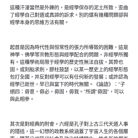
這種汗漫當然是外鑠的，是經學保存的泥土所致，歪曲
了經學自己對道或真諦的訴求。別的還有幾種問題卻與
經學本身的思維方法有關。
起首是因為時代性與恒常性的張力所導致的困難，這是
神學、佛學等宗教形態與經學配合的問題，非經學所獨
有。這種學術局限于經學的歷史性無法自拔，其弊也
固。或刻船求劍，膠柱鼓瑟，以某一歷史上的經學形態
包打全國，并反對經學可以有任何新的發展；或許認為
經學已逝世，早已與當下的時代無關。《論語》：“子
絕四：毋意，毋必，毋固，毋我。”所謂“毋固”，可以
與此相參。
其次是對經典的附會。六經是孔子對上古三代天道人事
的隱括，這一幻想的政教系統涵蓋了宇宙人生的各個層