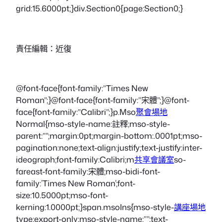
grid:15.6000pt;}div.Section0{page:Section0;}
責任編輯：近復
@font-face{font-family:”Times New
Roman”;}@font-face{font-family:”宋體”;}@font-
face{font-family:”Calibri”;}p.Mso
聚會場地
Normal{mso-style-name:註釋;mso-style-
parent:””;margin:0pt;margin-bottom:.0001pt;mso-
pagination:none;text-align:justify;text-justify:inter-
ideograph;font-family:Calibri;m
共享會議室
so-
fareast-font-family:宋體;mso-bidi-font-
family:’Times New Roman’;font-
size:10.5000pt;mso-font-
kerning:1.0000pt;}span.msoIns{mso-style-
講座場地
type:export-only;mso-style-name:””;text-