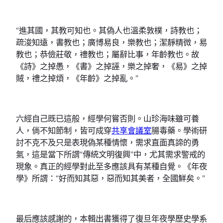
“進其國，其教可知也。其偽人也溫柔敦樸，詩教也；
疏浚知遠，書教也；廣博易良，樂教也；潔靜精微，易
教也；恭儉莊敬，禮教也；屬辭比事，年齡教也。故
《詩》之掉愚，《書》之掉誣，樂之掉奢，《易》之掉
賊，禮之掉煩，《年齡》之掉亂。”
六經自己既已這般，經學何嘗否則。山珍海味雖可養
人，倘不知節制，皆可成穿
共享會議室
腸毒藥。學術研
討不克不及只是表現偽某種情懷，需求直面真諦的勇
氣，這是當下所謂“傳統文明復興”中，尤其需求警戒的
現象。真正的經學對此至多應該具有某種自覺。《年夜
學》所謂：“好而知其惡，惡而知其美者，全國鮮矣。”
最后應該感謝的，本輯出書獲得了復旦年夜學歷史學系