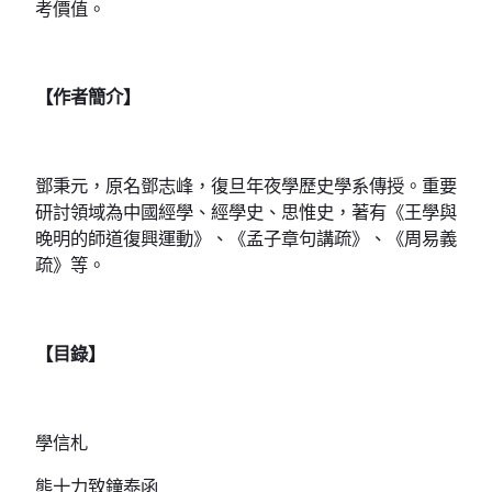
考價值。
【作者簡介】
鄧秉元，原名鄧志峰，復旦年夜學歷史學系傳授。重要
研討領域為中國經學、經學史、思惟史，著有《王學與
晚明的師道復興運動》、《孟子章句講疏》、《周易義
疏》等。
【目錄】
學信札
熊十力致鐘泰函