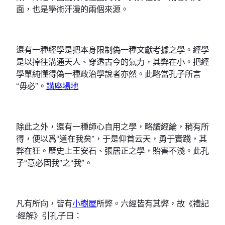
面，也是學術汗漫的兩個來源。
還有一種經學是把本身限制偽一種文獻考據之學。經學
是以掉往溝通天人、穿透古今的氣力，其弊在小。把經
學單純懂得偽一種政治學說者亦然。此略當孔子所言
“毋必”。
講座場地
除此之外，還有一種師心自用之學，略讀經綸，稍有所
得，便以爲“道在我矣”，于是仰首云天，勇于實踐，其
弊在狂。歷史上王安石、張居正之學，貽害不淺。此孔
子“意必固我”之“我”。
凡有所向，皆有
小樹屋
所弊。六經皆有其弊，故《禮記
·經解》引孔子曰：