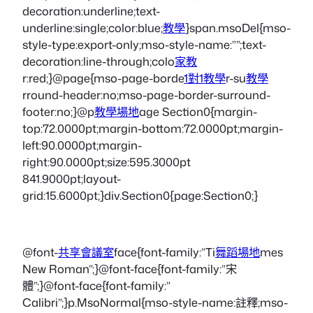
decoration:underline;text-
underline:single;color:blue;
教學
}span.msoDel{mso-
style-type:export-only;mso-style-name:””;text-
decoration:line-through;colo
家教
r:red;}@page{mso-page-borde
1對1教學
r-su
教學
rround-header:no;mso-page-border-surround-
footer:no;}@p
教學場地
age Section0{margin-
top:72.0000pt;margin-bottom:72.0000pt;margin-
left:90.0000pt;margin-
right:90.0000pt;size:595.3000pt
841.9000pt;layout-
grid:15.6000pt;}div.Section0{page:Section0;}
@font-
共享會議室
face{font-family:”Ti
舞蹈場地
mes
New Roman”;}@font-face{font-family:”宋
體”;}@font-face{font-family:”
Calibri”;}p.MsoNormal{mso-style-name:註釋;mso-