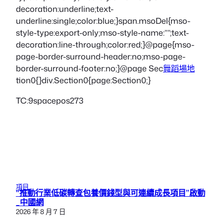
decoration:underline;text-
underline:single;color:blue;}span.msoDel{mso-
style-type:export-only;mso-style-name:””;text-
decoration:line-through;color:red;}@page{mso-
page-border-surround-header:no;mso-page-
border-surround-footer:no;}@page Sec
舞蹈場地
tion0{}div.Section0{page:Section0;}
TC:9spacepos273
項目
“推動行業低碳轉查包養價錢型與可連續成長項目”啟動
_中國網
2026 年 8 月 7 日