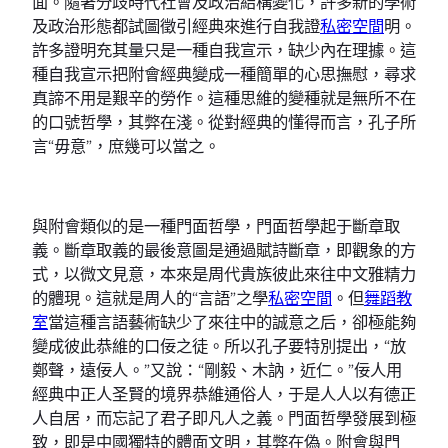
面。隨著分歧時代社會及政治結構變化，許多新的學術
及政治形態都試圖徵引經典來進行自我證
私密空間
明。
許多證明充其量只是一種自我宣示，缺少內在理據。這
種自我宣示把附會經典變成一種簡單的心思撫慰，尋求
真諦不用是艱辛的勞作。這種思維的變種就是無所不在
的口號哲學，其弊在淺。從對經典的懂得而言，孔子所
言“毋意”，庶幾可以當之。
與附會類似的是一種門面哲學，門面哲學起于斷章取
義。斷章取義的最後意圖是通過賦詩斷章，即觀象的方
式，以微文見意，本來是周代貴族彼此來往中文雅精力
的體現。這就是周人的“言語”之學
私密空間
。但
舞蹈教
室
當這種言語藝術缺少了來往中的誠意之后，卻極能夠
變成彼此恭維的口佞之徒。所以孔子要特別提出，“放
鄭聲，遠佞人。”又說：“剛毅、木訥，近仁。”佞人用
經典中正人圣賢的境界恭維通俗人，于是人人以有德正
人自居，而忘記了君子即凡人之義。門面哲學發展到極
致，即是中國獨特的體面文明，其弊在偽。附會與門