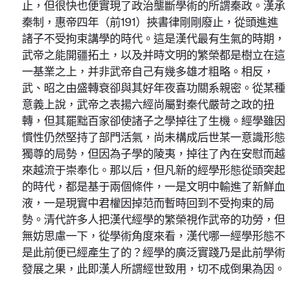
止，但很快也便實現了政治壟斷學術的所謂秦政。漢承
秦制，惠帝四年（前191）挾書律剛剛廢止，從頭進進
諸子不受拘束講學的時代。這是漢代最有生氣的時期，
武帝之能開疆拓土，以及并時文明的繁榮都是樹立在這
一基業之上，并非武帝自己有幾多雄才粗略。相反，
武、昭之由盛轉衰卻與其好年夜喜功關系親密。從某種
意義上說，武帝之表揚六經尚屬對秦代嚴苛之政的扭
轉，但其罷黜百家卻使諸子之學掉往了生機。經學雖因
慣性仍然堅持了部門活氣，尚未構成后世某一意識形態
獨尊的局勢，但因為子學的陵夷，掉往了內在安慰而越
來越流于崇奉化。那以后，但凡新的經學形態從頭突起
的時代，都是基于兩個條件，一是文明中輸進了新鮮血
液，一是現實中君權因掉范而暫時回到不受拘束的局
勢。清代許多人把漢代經學的繁榮視作武帝的功勞，但
無妨思慮一下，從學術角度來看，漢代哪一經學形態不
是此前便已經產生了的？經學的廣泛實踐乃是此前學術
發展之果，此即漢人所謂經世致用，切不成倒果為因。