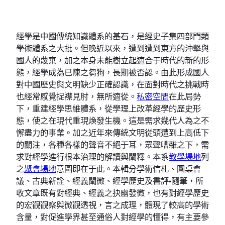
經學是中國傳統知識體系的基石，是經史子集四部門類
學術體系之大批。但晚近以來，遭到遭到東方的沖擊與
國人的蔑棄，加之本身未能樹立起適合于時代的新的形
態，經學成為已陳之芻狗，長期被否認。由此形成國人
對中國歷史與文明缺少正確認識，在面對時代之挑戰時
也經常感覺捉襟見肘，無所適從。
私密空間
在此局勢
下，重建經學思維體系，從學理上改革經學的歷史形
態，使之在現代重現煥發生機。這是需求幾代人為之不
懈盡力的事業。加之近年來傳統文明從頭遭到上高低下
的關注，各種各樣的聲音不絕于耳，眾聲嘈雜之下，需
求對經學進行根本治理的解讀與闡釋。本系
教學場地
列
之
聚會場地
意圖即在于此。本輯分學術信札、圓桌會
議、古典新詮、經義闡微、經學歷史及書評•隨筆，所
收文章既有對經典、經義之抉幽發微，也有對經學歷史
的宏觀觀察與微觀透視，言之成理，體現了較高的學術
含量，對促進學界甚至通俗人對經學的懂得，有主要參