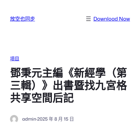
跳至主要內容
放空也同步
Download Now
項目
鄧秉元主編《新經學（第
三輯）》出書暨找九宮格
共享空間后記
admin
·
2025 年 8 月 15 日