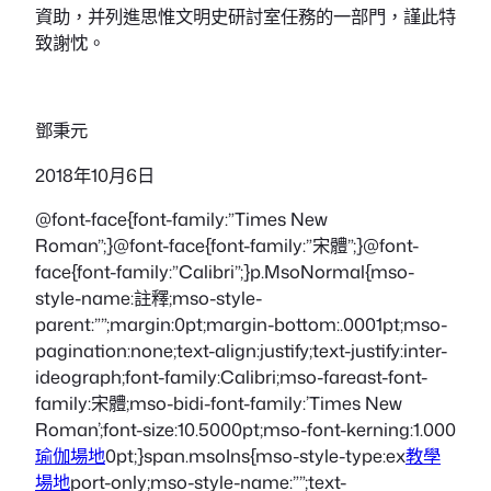
資助，并列進思惟文明史研討室任務的一部門，謹此特
致謝忱。
鄧秉元
2018年10月6日
@font-face{font-family:”Times New
Roman”;}@font-face{font-family:”宋體”;}@font-
face{font-family:”Calibri”;}p.MsoNormal{mso-
style-name:註釋;mso-style-
parent:””;margin:0pt;margin-bottom:.0001pt;mso-
pagination:none;text-align:justify;text-justify:inter-
ideograph;font-family:Calibri;mso-fareast-font-
family:宋體;mso-bidi-font-family:’Times New
Roman’;font-size:10.5000pt;mso-font-kerning:1.000
瑜伽場地
0pt;}span.msoIns{mso-style-type:ex
教學
場地
port-only;mso-style-name:””;text-