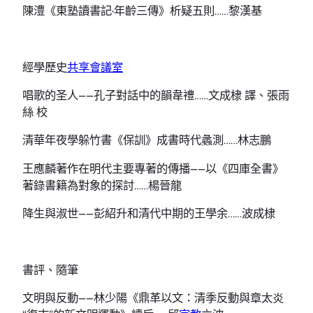
陳澧《東塾讀書記·年齡三傳》析疑五則……黎漢基
經學歷史
共享會議室
唱歌的圣人——孔子對話中的韻韋禮……文成棣 譯、張雨
絲 校
清華年夜學躲竹書《保訓》成書時代蠡測……林志鵬
王應麟著作在明代主要專著的傳播——以《四庫全書》
著錄書籍為對象的探討……楊晉龍
降生與淑世——彭紹升和清代中期的王學余……波成棣
書評、隨筆
文明與反動——林少陽《鼎革以文：清季反動與章太炎