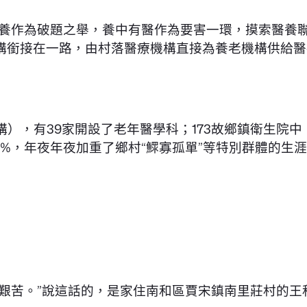
有養作為破題之舉，養中有醫作為要害一環，摸索醫養
銜接在一路，由村落醫療機構直接為養老機構供給醫療
構），有39家開設了老年醫學科；173故鄉鎮衛生院
7%，年夜年夜加重了鄉村“鰥寡孤單”等特別群體的生
夜艱苦。”說這話的，是家住南和區賈宋鎮南里莊村的王