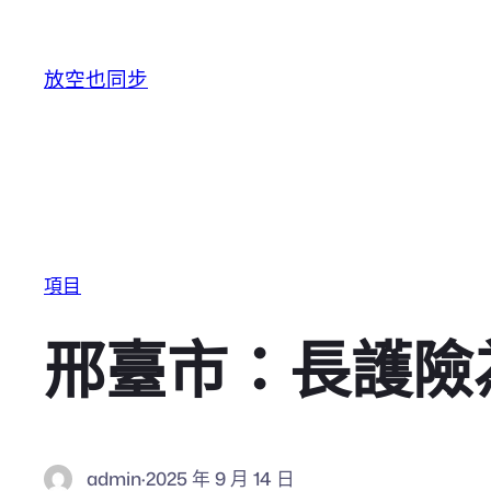
跳至主要內容
放空也同步
項目
邢臺市：長護險
admin
·
2025 年 9 月 14 日