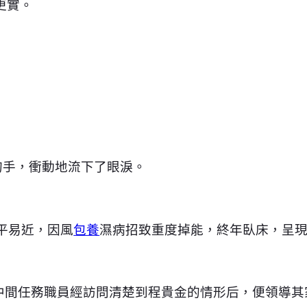
更實。
的手，衝動地流下了眼淚。
平易近，因風
包養
濕病招致重度掉能，終年臥床，呈
辦事中間任務職員經訪問清楚到程貴金的情形后，便領導