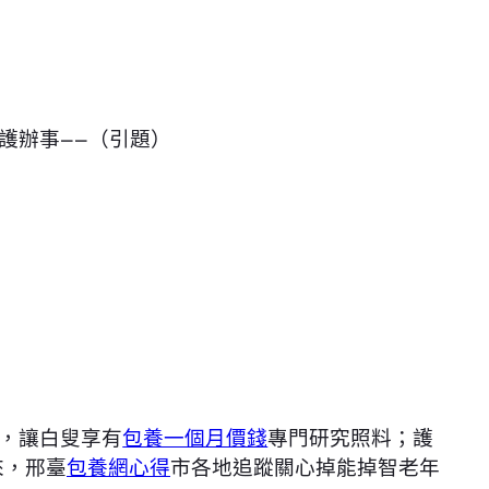
護辦事——（引題）
，讓白叟享有
包養一個月價錢
專門研究照料；護
來，
邢臺
包養網心得
市各地追蹤關心掉能掉智老年