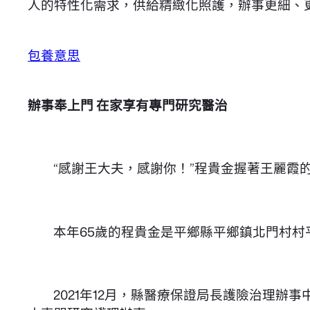
人的特性化需求，供給精緻化照護，辦事更細、
包養意思
辦事奉上門 在家享有專門研究醫治
“感謝王大夫，感謝你！”程貴金握著王麗霞
本年65歲的程貴金是平鄉縣平鄉鎮北門村村
2021年12月，縣醫療保證局長護險治理