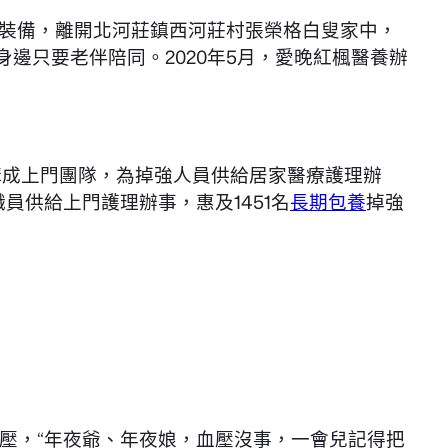
復裝備，離開北河莊鎮西河莊村張榮格白叟家中，
邊只要老伴陪同。2020年5月，愛晚紅楓醫養辦
構成上門團隊，為掉強人員供給居家醫療護理辦
員供給上門護理辦事，惠及1451名
長期包養
掉強
血壓，“年夜爺、年夜娘，血壓沒事，一會兒記得把