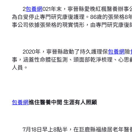
2
包養網
021年末，寧晉縣愛晚紅楓醫養辦
為白叟停止專門研究康復護理。86歲的張榮格8
事公司依據張榮格的現實情形，由專門研究康復
2020年，寧晉縣啟動了持久護理保
包養網
險
事，涵蓋性命體征監測、頭面部乾淨梳理、心思勸
人員。
包養網
進住醫養中間 生涯有人照顧
7月18日早上8點半，在巨鹿縣福緣居老年