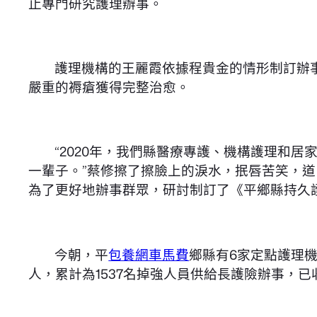
止專門研究護理辦事。
護理機構的王麗霞依據程貴金的情形制訂辦
嚴重的褥瘡獲得完整治愈。
“2020年，我們縣醫療專護、機構護理和
一輩子。”蔡修擦了擦臉上的淚水，抿唇苦笑，道
為了更好地辦事群眾，研討制訂了《平鄉縣持久
今朝，平
包養網車馬費
鄉縣有6家定點護理
人，累計為1537名掉強人員供給長護險辦事，已