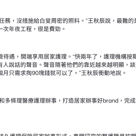
要任務，沒措施給白叟周密的照料。”王秋辰說，最難的
一次年夜工程，很是費勁。
長護險待遇，開端享用居家護理。“快兩年了，護理機構
有人說話的聲音。聲音隨著他們的靠近越來越明顯，談
個月只需求掏90塊錢就可以了。”王秋辰衝動地說。
和多條理醫療護理辦事，打造居家辦事好brand，完