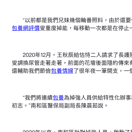
“以前都是我們兄妹幾個輪番照料，由於還
包養網評價
叟重度掉能，每移動一次都是在停止
2020年12月，王秋辰給怙恃二人請求了
叟調換尿管走著走著，前面的花壇後面隱約傳來
還輔助我們節儉
包養情婦
了很年夜一筆開支，一
“我們將連續
包養
為掉強人員供給特性化辦事
初志。”南和區醫保局副局長陳晨茹說。