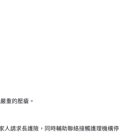
現嚴重的壓瘡。
其家人請求長護險，同時輔助聯絡接觸護理機構停