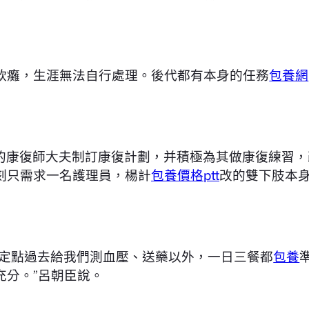
軟癱，生涯無法自行處理。後代都有本身的任務
包養網
的康復師大夫制訂康復計劃，并積極為其做康復練習，
刻只需求一名護理員，楊計
包養價格ptt
改的雙下肢本
時定點過去給我們測血壓、送藥以外，一日三餐都
包養
充分。”呂朝臣說。