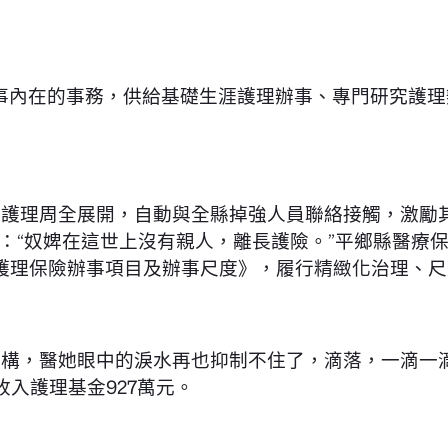
事內在的事務，供給基礎生涯護理辦事、專門研究護理
居家護理周全展開，自動與全縣掉強人員聯絡接觸，激勵
：“奴婢在這世上沒有親人，離長護險。”平鄉縣醫療
護理保險辦事項目及辦事尺度》，履行精緻化治理、尺
機構，醫她眼中的淚水再也抑制不住了，滴落，一滴一滴
收入護理基金927萬元。