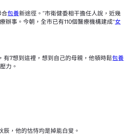
聯合
包養
新途徑。”市衛健委相干擔任人說，近幾
辦事。今朝，全市已有110個醫療機構建成“
女
中，有7想到這裡，想到自己的母親，他頓時鬆
包養
涯壓力。
秋辰，他的怙恃均是掉能白叟。