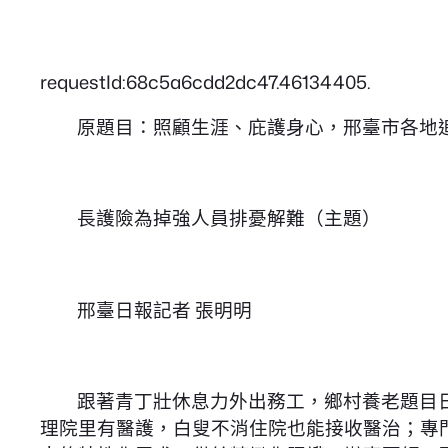
requestId:68c5a6cdd2dc47.46134405.
原題目：照顧生涯、庇護身心，
邢臺
市各地
長護險為掉強人員排憂解難（主題）
邢臺日報記者 張明明
跟著青丁壯休息力外出務工，鄉村養老題目
理院里有醫護，白叟不消住院也能接收醫治；專