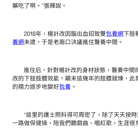
藥吃了啊。”張輝說。
2018年，楊計改因腦出血招致雙
包養網
下肢
養網
未逮，于是老兩口決議進住醫養中間。
進住后，針對楊計改的身材狀態，醫養中間
改的下肢肢體效能。顛末這幾年的肢體錘煉，此
的精力逐步地變好
包養
。
“這里的護士照料得可周密了，除了天天按
一路做保健操，陪我們聽戲曲、唱紅歌，生涯很