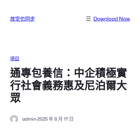
跳至主要內容
放空也同步
Download Now
項目
通專包養信：中企積極實
行社會義務惠及尼泊爾大
眾
admin
·
2025 年 8 月 17 日