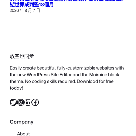
逝世罪成判監18個月
2026 年 8 月 7 日
放空也同步
Easily create beautiful, fully-customizable websites with
the new WordPress Site Editor and the Moiraine block
theme. No coding skills required. Download for free
today!
X
Instagram
LinkedIn
Facebook
Company
About