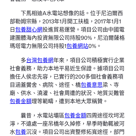
下馬相迪A水電站想像的話。位于尼泊爾西
部勒姆宗縣，2013年1月開工扶植，2017年1月1
日
包養甜心網
投進貿易運營。項目公司由中國電
建團體海內投資無限公司持股90%，尼泊爾薩格
瑪塔電力無限公司持股1
包養網站
0%。
多
台灣包養網
年來，項目公司積極實行企業
社會義務，助力本地平易近生保證。據項目公司
擔任人侯忠先容，已實行的200多個社會義務項
目涵蓋黌舍、病院、途徑、橋
包養意思
梁、寺
廟、供水、澆灌、社會周遭的狀況、地質災難管
包養金額
理等範疇，遭到本地大眾稱贊。
曩昔，水電站壩區
包養金額
四周途徑坎坷泥
濘，不遠處一座吊橋年久掉修，旱季時動輒被河
水
包養
沉沒。項目公司出資整修拓寬途徑，部門