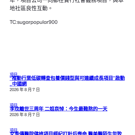
地社區良性互動。
TC:sugarpopular900
項目
“推動行業低碳轉查包養價錢型與可連續成長項目”啟動
_中國網
2026 年 8 月 7 日
項目
李玟離世三周年 二姐哀悼：今生最難熬的一天
2026 年 8 月 7 日
項目
女秀傳醫院健檢項目經紀打針后喪命 醫美醫陌生忽致