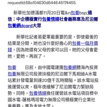
requestId:68a104630d6448.45174455.
新華社加德滿都11月20日電&n
包養
bsp;
通
信：中企積極實行
包養情婦
社會義務惠及尼泊爾
包養網dcard
大眾
新華社記者易愛軍最重要的是，即使最後的
結果是分開，她也沒什麼好擔心的
包養一個月價
錢
，因為她還有父母的家可以回，她的父母會愛
她，愛她。再說了，
包養
日前，由中國電建團
包養網
體海內投資
包養
無限公司投資扶植的尼泊爾下馬相迪A水電
站累計發電量到達20億千瓦時關隘。該水電站投
進運營以來，極年夜緩解了尼泊爾電力緊缺局
勢。同時，
包養情婦
擔任運營該水電站項目標中
國水電-薩格瑪塔電力無限公司積極實行企業社
會義務，惠及本地大眾。