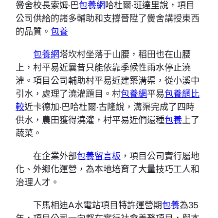
黌舍校長索姆·巴
包養網
哈杜爾·班達里說，項目
公司供給的諸多輔助和支撐晉陞了黌舍講授東西
的品質。
包養
包養網
塔坎村坐落于山腰，稻田也在山腰
上，村平易近曩昔只能依靠季候性雨水停止澆
灌。項目公司輔助村平易近建築溝渠，從小溪中
引水，處理了澆灌題目。村
包養網
平易
包養網比
較
近卡德加·巴哈杜爾·古隆說，溝渠完成了四時
供水，農田獲得澆灌，村平易近們還種
包養
上了
蔬菜。
在企業外部
包養留言板
，項目公司實行屬地
化、外鄉化運營，為本地培育了大量技巧工人和
治理人才。
下馬相迪A水電站項目特許運營期
包養
為35
年，項目公司一向都在實行社會義務項目，與本