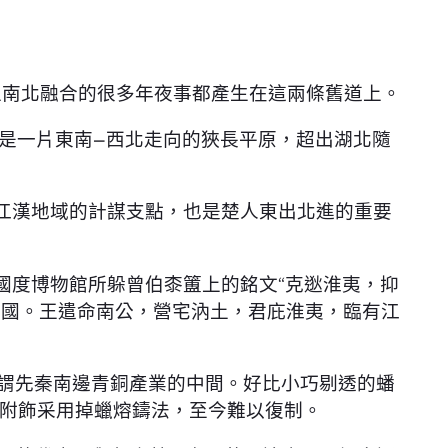
上南北融合的很多年夜事都產生在這兩條舊道上。
是一片東南—西北走向的狹長平原，超出湖北隨
略江漢地域的計謀支點，也是楚人東出北進的重要
國度博物館所躲曾伯桼簠上的銘文“克逖淮夷，抑
全國。王遣命南公，營宅汭土，君庇淮夷，臨有江
謂先秦南邊青銅產業的中間。好比小巧剔透的蟠
附飾采用掉蠟熔鑄法，至今難以復制。