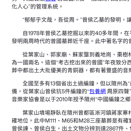
化人心”的管理系統。
“郁郁乎文哉，吾從周。”曾侯乙墓的發明
自1978年曾侯乙墓挖掘以來的40多年間
發明兩周時代的曾國墓葬近千座。此中著名字的
從葉家山、郭家廟、蘇家壟到義地崗、棗樹林
為一國兩名。這個“考古挖出來的曾國”年夜致分
葬中都出土大批優美的青銅器，都有著豐盛的音樂
全國至多有13個省出土過編鐘，但以隨州為“最
備，從葉家山曾侯犺5件編鐘的“
包養網
周原四聲”
音樂家協會是以于2010年授予隨州“中國編鐘之鄉
葉家山墳場靜臥在隨州曾都區淅河鎮蔣家寨
確地位。此中M111、M65和M28三座墓葬
曾侯諫、曾侯白生，出土文物分辨到達2867件、16