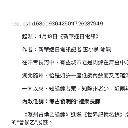
requestId:68ac93642501f7.26287949.
起源：4月18日《新華逐日電訊》
作者：新華逐日電訊記者 惠小勇 喻珮
在汗青長河中，有些城市老是閃爍在舞臺中
湖北隨州，恰是如許一座低調內斂而又底蘊
一向以來，知編鐘者眾，知隨州者少。近兩
內斂低調：考古發明的“禮樂長廊”
《隨州曾侯乙編鐘》進選《世界記憶名錄》
的“曾侯乙”展廳。