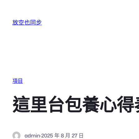
跳至主要內容
放空也同步
項目
這里台包養心得奏
admin
·
2025 年 8 月 27 日