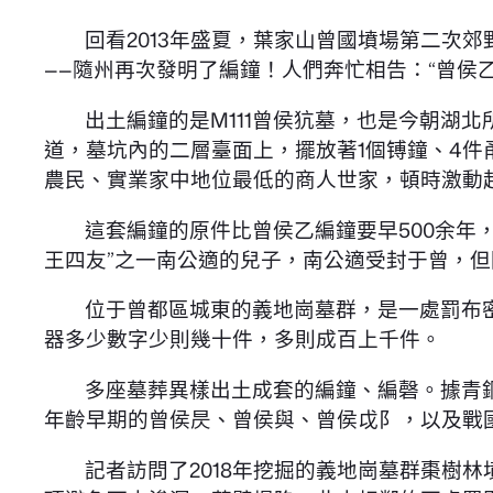
回看2013年盛夏，葉家山曾國墳場第二次
——隨州再次發明了編鐘！人們奔忙相告：“曾侯
出土編鐘的是M111曾侯犺墓，也是今朝湖
道，墓坑內的二層臺面上，擺放著1個镈鐘、4件
農民、實業家中地位最低的商人世家，頓時激動
這套編鐘的原件比曾侯乙編鐘要早500余年
王四友”之一南公適的兒子，南公適受封于曾，
位于曾都區城東的義地崗墓群，是一處罰布
器多少數字少則幾十件，多則成百上千件。
多座墓葬異樣出土成套的編鐘、編磬。據青
年齡早期的曾侯昃、曾侯與、曾侯戉阝，以及戰
記者訪問了2018年挖掘的義地崗墓群棗樹