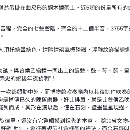
巍然吊掛在曲尺形的銅木鐘架上。近5噸的份量所有的由
音程，完全的七聲響階，齊全的十二個半音，3755字
。
人頂托繪聲繪色，鐘體鐘架氣概磅礴，浮雕紋飾描繪
物館。與曾侯乙編鐘一同出土的編磬、鼓、琴、瑟、笙
樂史的絕後年夜發明”！
一次都顫動中外。而博物館吹奏廳內以其復制件吹奏的
均是掉傳已久的陳舊樂器。好比排簫，就是比曾侯乙晚約
竹管擺列而成，其形在漢以后，僅在石刻、壁畫里呈現過。
旋律里，還沒有完整觸摸到祖先的本意。”湖北省文物
“軒懸”軌制，象征著規范社會框架的禮法，而金石齊叫