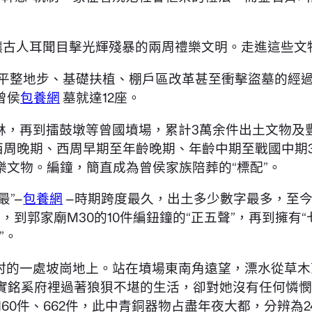
，讓古人耳聞目擊光輝殘暴的兩周禮樂文明。走進這些
，在平整地步、基礎扶植、棚戶區改革甚至衝擊盜墓的
曾侯
包養網
墓就達12座。
，再到擂鼓墩等曾國墳場，累計3萬余件出土文物及豐
西周晚期、西周早期至年齡晚期、年齡中期至戰國中期3
文物。編鐘，簡直成為曾侯家族陪葬的“標配”。
”—
包養網
—時期跨度最久，出土多少數字最多，至今隨
，到郭家廟M30的10件編鈕鐘的“正五聲”，再到擁有
”。
村的一處坡崗地上。站在墳場東南角遠望，漂水從草木蔥
是有確實銘奚府裡過著狼狽不堪的生活，卻對她沒有任何
0件、662件，此中青銅器物占盡年夜大都，分辨為242