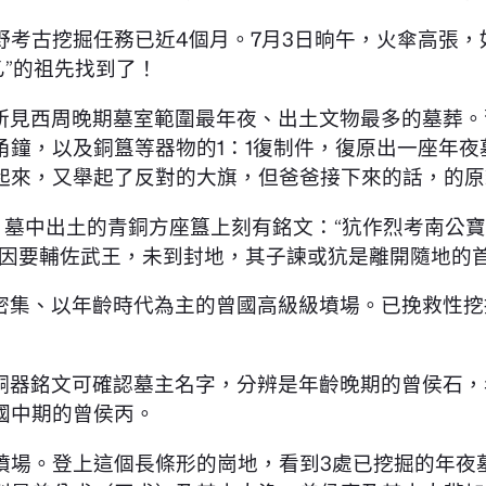
郊野考古挖掘任務已近4個月。7月3日晌午，火傘高張
乙”的祖先找到了！
北所見西周晚期墓室範圍最年夜、出土文物最多的墓葬
甬鐘，以及銅簋等器物的1：1復制件，復原出一座年夜
起來，又舉起了反對的大旗，但爸爸接下來的話，的原
，墓中出土的青銅方座簋上刻有銘文：“犺作烈考南公寶
但因要輔佐武王，未到封地，其子諫或犺是離開隨地的
密集、以年齡時代為主的曾國高級級墳場。已挽救性挖
銅器銘文可確認墓主名字，分辨是年齡晚期的曾侯石，
國中期的曾侯丙。
林墳場。登上這個長條形的崗地，看到3處已挖掘的年