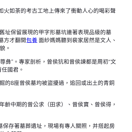
，如火如荼的考古工地上傳來了衝動人心的喝彩聲
。舊址保留展現的甲字形墓坑連著表現品級的墓
墓方才翻開
包養
面紗媽媽聽到裴家居然是文人、
貌。
尊彝”。專家剖析，曾侯犺和曾侯諫都是周初“文
首任國君。
掘的8座曾侯墓均被盜擾過，追回或出土的青銅
年齡中期的曾公求（田求）、曾侯寶、曾侯得，
夜墓保存著墓葬遺址，現場有專人關照，并搭起房