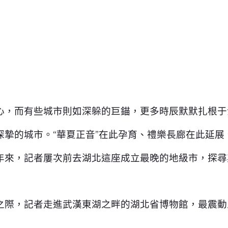
心，而有些城市則如深躲的巨錨，更多時辰默默扎根于
深摯的城市。“華夏正音”在此孕育、禮樂長廊在此延展
年來，記者屢次前去湖北這座成立最晚的地級市，探尋
之際，記者走進武漢東湖之畔的湖北省博物館，最震動