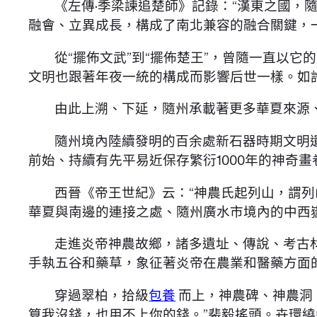
《左傳·季梁諫追楚師》記錄：“漢東之國，
融會、立異成長，構成了南北兼容的融合關鍵，一
從“擺佈文武”到“擺佈楚王”，曾隨一直以
文明也跟著年夜一統的構成而影響后世一樣。如
由此上溯、下延，隨州承載著更多華夏來源
隨州境內陸續發明的百余處新石器時期文明遺
前始、持續有先平易近保存繁衍1000年的神奇
西晉《帝王世紀》云：“神農氏起列山，謂
華夏與南邊的連接之處、隨州廣水市境內的中西
走進炎帝神農故鄉，諸多遺址、傳說、考古
手執五谷和藥草，象征著炎帝在農業和醫藥方面
穿過翠柏，拾級
包養
而上，神農碑、神農洞
算我沒錢，也用不上你的錢。”裴毅搖頭。卉環