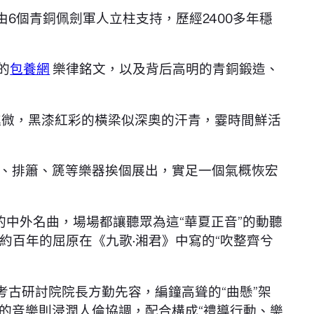
6個青銅佩劍軍人立柱支持，歷經2400多年穩
的
包養網
樂律銘文，以及背后高明的青銅鍛造、
進微，黑漆紅彩的橫梁似深奧的汗青，霎時間鮮活
、排簫、篪等樂器挨個展出，實足一個氣概恢宏
中外名曲，場場都讓聽眾為這“華夏正音”的動聽
百年的屈原在《九歌·湘君》中寫的“吹整齊兮
考古研討院院長方勤先容，編鐘高聳的“曲懸”架
的音樂則浸潤人倫協調，配合構成“禮導行動、樂