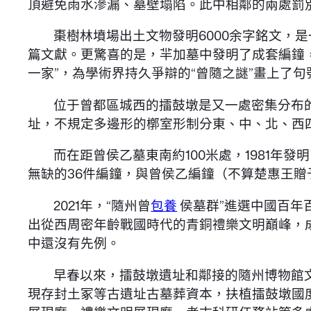
頂避免雨水滲漏、墓壁塌陷。此中相鄰的兩處罰
棗樹林墳場出土文物發明6000余字銘文，
篇文獻。更驚喜的是，羋加墓中發明了成套編鐘，
一家”，為學術界持久爭辯的“曾隨之謎”畫上了句
位于曾都區城西的擂鼓墩是又一處密集分布
址，不規定多邊形的槨室形制分東、中、北、西四
而在距曾侯乙墓東南約100米處，1981
無缺的36件編鐘，與曾侯乙編鐘（不算楚惠王贈
2021年，“隨州曾
包養
侯墓群”進選中國百年
出從西周密年齡戰國時代的青銅禮樂文明巔峰，
中還沒有先例。
早春以來，擂鼓墩遺址和鄰接的隨州博物館
現存封土冢等古遺址古墓葬資本，扶植擂鼓墩國度