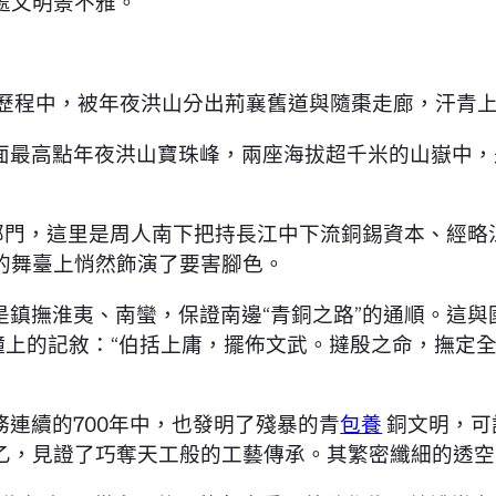
處文明景不雅。
歷程中，被年夜洪山分出荊襄舊道與隨棗走廊，汗青
面最高點年夜洪山寶珠峰，兩座海拔超千米的山嶽中，
成部門，這里是周人南下把持長江中下流銅錫資本、經
的舞臺上悄然飾演了要害腳色。
鎮撫淮夷、南蠻，保證南邊“青銅之路”的通順。這與
鐘上的記敘：“伯括上庸，擺佈文武。撻殷之命，撫定
連續的700年中，也發明了殘暴的青
包養
銅文明，可
乙，見證了巧奪天工般的工藝傳承。其繁密纖細的透空