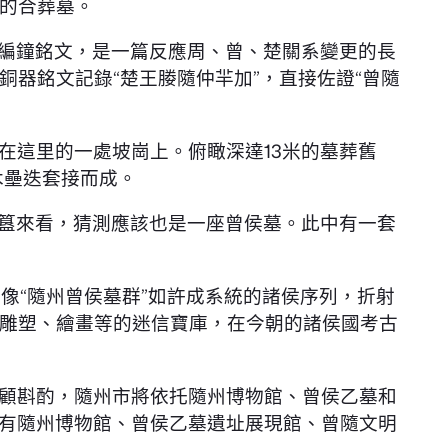
的合葬墓。
）編鐘銘文，是一篇反應周、曾、楚關系變更的長
器銘文記錄“楚王媵隨仲羋加”，直接佐證“曾隨
在這里的一處坡崗上。俯瞰深達13米的墓葬舊
木壘迭套接而成。
鼎八簋來看，猜測應該也是一座曾侯墓。此中有一套
像“隨州曾侯墓群”如許成系統的諸侯序列，折射
雕塑、繪畫等的迷信寶庫，在今朝的諸侯國考古
顧斟酌，隨州市將依托隨州博物館、曾侯乙墓和
擁有隨州博物館、曾侯乙墓遺址展現館、曾隨文明