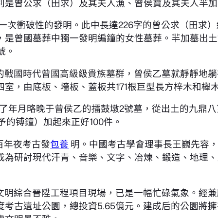
別是曾公求（田求）及其夫人漁、曾侯寶及其夫人羋加
是一次衝破性的發明。此中長達226字的曾公求（田求
是曾國墓葬中獨一發明編鐘的女性墓葬。羋加墓出土銅
號。
的戰國時代曾國高級級貴族墓群，曾侯乙墓就靜靜地躺
室，由底板、墻板、蓋板共171根巨型長方梓木和櫸
年發明了年月略晚于曾侯乙的擂鼓墩2號墓，從出土的九
予的镈鐘）加起來正好100件。
百年夜考古發
包養
明。中國考古學會理事長王巍先容，
成為研討現代汗青、音樂、文字、冶煉、鍛造、地理、
文明綜合晉陞工程項目現場，已是一幅忙碌氣象。經兼
考古遺址公園，總投資5.65億元。建成后的公園將