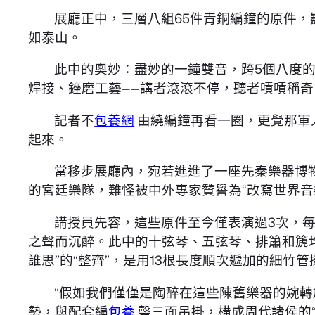
展廳正中，三層八組65件青銅編鐘的原件，
如泰山。
此中的奧妙：盡妙的一鐘雙音，跨5個八度的
焊接、銼磨工藝——講者滾滾不停，聽者嘖嘖稱奇
記者不
包養網
由繞編鐘再看一圈，更覺那軍
起來。
當移步展廳內，宛若進進了一座先秦樂器博
的宮廷樂隊，難怪被中外專家贊譽為“改寫世界音
講授員先容，這些原件至今僅表演過3次，每
之聲而沉醉。此中的十弦琴、五弦琴、排簫和篪
誰思”的“整齊”，是用13根長度順次遞加的細
“假如我們僅僅是陶醉在這些陳舊樂器的婉轉
勢，與配套編
包養
磬三面吊掛，構成周代諸侯的