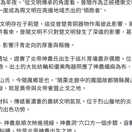
隨為年夜。”從文明傳承的角度看，曾隨作為正統禮樂
度成為周文明在南邊地域杰出的“領跑者”。
它的文明存在于荊楚，這從曾楚青銅器物作風彼此影響
許看來，曾隨文明不只對楚文明發生了深遠的影響，甚
、影響汗青走向的厚重與樞機。
址，證實了炎帝神農氏出生于這片膏壤盡非偶爾。位于
畫卷。出土的大批紡輪和優美陶器照應了神農織麻為布
列山氏，今隨厲鄉是也。”隨棗走廊中的厲國故都隨縣
嶽，就是黃帝與炎帝會盟止戈之地。
材料，傳遞著濃重的農耕文明氣氛。位于烈山腹地的炎
的出色功勞。
、神農泉順次映進視線。神農洞“穴口方一個步驟，容
繞糾纏，恰是炎帝神農出生之地。