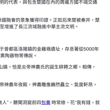
文明的代表，與包含楚國在內的周邊方國不竭交通
、漸趨融會的景象獲得印證。正如后來楚被秦并，楚
至增進了長江流域融進中華主流文明。
曾都區洛陽鎮的金雞嶺遺址，存息著從5000年
、熏陶器物等傳說。
厲山鎮，恰是炎帝神農氏的誕生耕耨之鄉。相傳，
帝神農年夜殿，神農雕像巍然矗立、氣度軒昂，
數人”，聽聞洞窟前四
包養
時常綠、花“我有錢，就