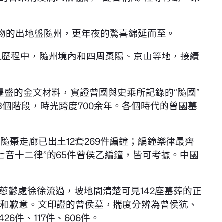
文物的出地盤隨州，更年夜的驚喜綿延而至。
經過歷程中，隨州境內和四周棗陽、京山等地，接續
盛的金文材料，實證曾國與史乘所記錄的“隨國”
個階段，時光跨度700余年。各個時代的曾國墓
棗走廊已出土12套269件編鐘；編鐘樂律最齊
“七音十二律”的65件曾侯乙編鐘，皆可考據。中國
鬱處徐徐流過，坡地間清楚可見142座墓葬的正
憐憫和歉意。文印證的曾侯墓，揣度分辨為曾侯犺、
6件、117件、606件。