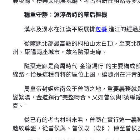
展現廳、禮樂文明展現廳、考古科研任務站等多
穩重守靜：淵渟岳峙的幕后樞機
漢水及涢水在江漢平原展排
包養
進江的經過
從隨縣北部最高點的桐柏山太白頂，至東北
州、棗陽兩座城市，故名隨棗走廊。
隨棗走廊是商周時代“金道錫行”的主要構
線路。恰是這種奇特的區位上風，讓隨州在汗青
周皇帝封姬姓南公于曾隨之地，重要義務就是
燮繁湯，金道錫行”完整吻合。又如曾侯輿1號編
夏。”
從已有的考古材料來看，曾隨在實行這一義務
虺紋尊盤，從曾侯與、曾侯戉（戉阝）傳至曾侯