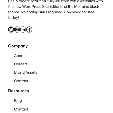
Easily create beautiful, fully-customizable websites with
the new WordPress Site Editor and the Moiraine block
theme. No coding skills required. Download for free
today!
X
Instagram
LinkedIn
Facebook
Company
About
Careers
Brand Assets
Contact
Resources
Blog
Contact