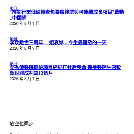
項目
“推動行業低碳轉查包養價錢型與可連續成長項目”啟動
_中國網
2026 年 8 月 7 日
項目
李玟離世三周年 二姐哀悼：今生最難熬的一天
2026 年 8 月 7 日
項目
女秀傳醫院健檢項目經紀打針后喪命 醫美醫陌生忽致
逝世罪成判監18個月
2026 年 8 月 7 日
放空也同步