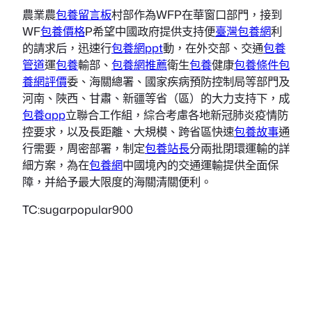
農業農
包養留言板
村部作為WFP在華窗口部門，接到
WF
包養價格
P希望中國政府提供支持便
臺灣包養網
利
的請求后，迅速行
包養網ppt
動，在外交部、交通
包養
管道
運
包養
輸部、
包養網推薦
衛生
包養
健康
包養條件
包
養網評價
委、海關總署、國家疾病預防控制局等部門及
河南、陜西、甘肅、新疆等省（區）的大力支持下，成
包養app
立聯合工作組，綜合考慮各地新冠肺炎疫情防
控要求，以及長距離、大規模、跨省區快速
包養故事
通
行需要，周密部署，制定
包養站長
分兩批閉環運輸的詳
細方案，為在
包養網
中國境內的交通運輸提供全面保
障，并給予最大限度的海關清關便利。
TC:sugarpopular900