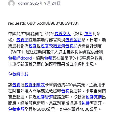
admin
·
2025 年 7 月 24 日
requestId:68815cd1889887.18694331.
中國網/中國發展門戶網訊
包養女人
（記者
包養
孔令
瑤）
包養網
據農業農村部官網消
包養金額
息，日前，農
業農村部為
包養
世
包養軟體
臺灣包養網
界糧食計劃署
（WFP）運送援助阿富汗人道主義救援物資提供便利
包養網dcard
，協助
包養
其在華采購的115輛應急救援
卡車從新疆維吾爾自治區霍爾果斯口岸順利出境。
包養網比較
該
包養
批
包養網單次
卡車價值約400萬美元，主要用于
在阿富汗境內開展應急救援糧
包養
食運輸。卡車自河南
商丘起運，通過
包養管道
陸路運輸，從新疆
包養感情
出
關后，經哈薩克斯坦、烏茲別克斯坦運抵
包養
阿富汗，
包養金額
全程約5800公里，其中在華近4000公里。