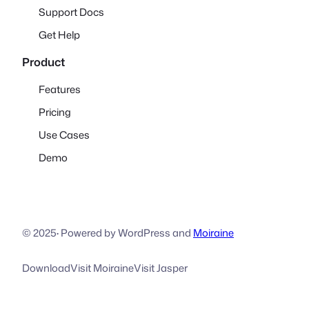
Support Docs
Get Help
Product
Features
Pricing
Use Cases
Demo
© 2025
·
Powered by WordPress and
Moiraine
Download
Visit Moiraine
Visit Jasper