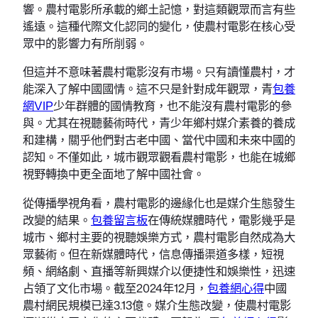
響。農村電影所承載的鄉土記憶，對這類觀眾而言有些
遙遠。這種代際文化認同的變化，使農村電影在核心受
眾中的影響力有所削弱。
但這并不意味著農村電影沒有市場。只有讀懂農村，才
能深入了解中國國情。這不只是針對成年觀眾，青
包養
網VIP
少年群體的國情教育，也不能沒有農村電影的參
與。尤其在視聽藝術時代，青少年鄉村媒介素養的養成
和建構，關乎他們對古老中國、當代中國和未來中國的
認知。不僅如此，城市觀眾觀看農村電影，也能在城鄉
視野轉換中更全面地了解中國社會。
從傳播學視角看，農村電影的邊緣化也是媒介生態發生
改變的結果。
包養留言板
在傳統媒體時代，電影幾乎是
城市、鄉村主要的視聽娛樂方式，農村電影自然成為大
眾藝術。但在新媒體時代，信息傳播渠道多樣，短視
頻、網絡劇、直播等新興媒介以便捷性和娛樂性，迅速
占領了文化市場。截至2024年12月，
包養網心得
中國
農村網民規模已達3.13億。媒介生態改變，使農村電影