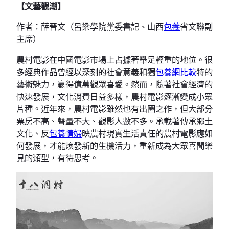
【文藝觀潮】
作者：薛晉文（呂梁學院黨委書記、山西
包養
省文聯副
主席）
農村電影在中國電影市場上占據著舉足輕重的地位。很
多經典作品曾經以深刻的社會意義和獨
包養網比較
特的
藝術魅力，贏得億萬觀眾喜愛。然而，隨著社會經濟的
快速發展，文化消費日益多樣，農村電影逐漸變成小眾
片種。近年來，農村電影雖然也有出圈之作，但大部分
票房不高、聲量不大、觀影人數不多。承載著傳承鄉土
文化、反
包養情婦
映農村現實生活責任的農村電影應如
何發展，才能煥發新的生機活力，重新成為大眾喜聞樂
見的類型，有待思考。