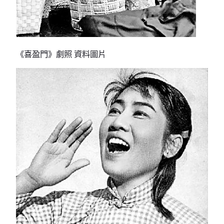
《喜盈門》劇照 資料圖片