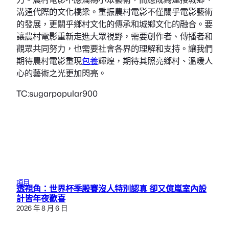
溝通代際的文化橋梁。重振農村電影不僅關乎電影藝術
的發展，更關乎鄉村文化的傳承和城鄉文化的融合。要
讓農村電影重新走進大眾視野，需要創作者、傳播者和
觀眾共同努力，也需要社會各界的理解和支持。讓我們
期待農村電影重現
包養
輝煌，期待其照亮鄉村、溫暖人
心的藝術之光更加閃亮。
TC:sugarpopular900
項目
透視角：世界杯季殿賽沒人特別認真 卻又億嵐室內設
計皆年夜歡喜
2026 年 8 月 6 日