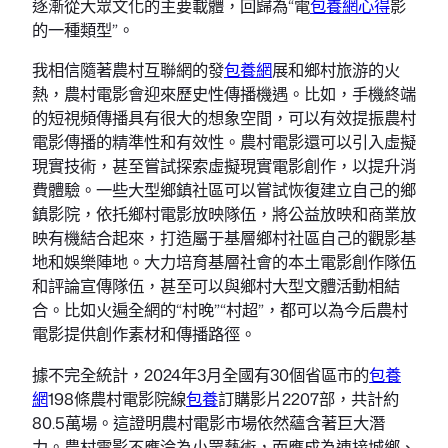
逐漸從大眾文化的主要載體，回歸為“電
包養網心得
影
的一種類型”。
我相信隨著農村互聯網的發
包養網
展和鄉村旅游的火
熱，農村電影會迎來歷史性傳播機遇。比如，手機終端
的短視頻傳播具有很大的想象空間，可以有效提振農村
電影傳播的精準性和有效性。農村電影還可以引入虛擬
現實技術，甚至嘗試探索虛擬現實電影創作，以提升消
費體驗。一些大型鄉鎮社區可以嘗試恢復建立自己的鄉
鎮影院，依托鄉村電影放映隊伍，將公益放映和商業放
映有機結合起來，打造屬于基層鄉村社區自己的觀影基
地和娛樂陣地。大力培育基層社會的本土電影創作隊伍
和評論宣傳隊伍，甚至可以與鄉村大型文體活動相結
合。比如火遍全網的“村晚”“村超”，都可以為今后農村
電影提供創作素材和傳播路徑。
據不完全統計，2024年3月全國有30個省區市的
包養
網
198條農村電影院線
包養
訂購影片2207部，共計約
80.5萬場。這證明農村電影市場依然蘊含著巨大潛
力。農村電影不應淪為小眾藝術，而應成為連接城鄉、