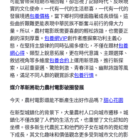
可能會帶來短期市場回報，卻忽視了記錄時代、反映現
實的文化使命。一代有一代的生活悲喜，一代有一代的
發展境遇
包養價格
，當下鄉村同樣面臨著成長煩惱，這
些曲折艱難更能表現中華民族不斷奮斗前行的偉大力
量。所以，農村電影既需要喜劇的輕松詼諧，也需要正
劇的深刻厚重。
包養網VIP
創作者應摒棄功利主義心
態，在堅持主旋律的同時弘揚多樣化，不僅在題材
包養
網心得
、類型上銳意拓展，更在時代意識、主題選擇、
敘述視角等多維度
包養合約
上運用新思路，進行新探
索，以莊重豪邁、驚險刺激、青春洋溢、幽默詼諧等風
格，滿足不同人群的觀賞訴求
包養行情
。
媒介革新將助力農村電影破圈發展
今天，農村電影還能不斷產生出好作品嗎？
甜心花園
在新型城鎮化的背景下，大量農村人口向城市遷移。城
鎮化不僅改變了人們的生活方式，也重塑了文化認知的
坐標。很多新生代農民工和他們的子女在城市的霓虹燈
下成長，其文化趣味和價值觀念更多受到城市文化的影