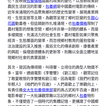
化。反映我
包養價格
國農村政策的變化，以及新政策對
農民生活狀況的影響，
包養網
是中國農村電影的傳統，
近年來涌現的作品聚焦鄉村的歷史性變革，展現產業興
旺、生態宜居等主題，為觀眾呈現了鄉村巨變的生
甜心
花園
動畫卷。但這類創作扎堆涌現，也
包養價格
限制了
農村電影的想象空間。鄉村并非單一封閉的體系，而是
多樣開放、充滿活力的社會生態。農村電影如果只聚焦
經濟、生態層面的變革，而忽視鄉村教育的蓬勃發展、
法治建設的深入推進、風俗文化的傳承創新、康養產業
的興起、倫理道德體系的更新等，則難以全面立體地呈
現鄉村社會的真實面貌。
其次，是因為傳得開、叫得響、立得住的典型人物還不
多。當年，通過電影《李雙雙》《劉三姐》，觀眾記住
了敢愛敢恨的李雙雙和劉三姐，因為電影《我們村里的
年輕人》《咱們的牛百歲》，人們喜歡上了樂觀向上、
有責任擔
女大生包養俱樂部
當的高占武和牛百歲。農村
電影奉獻了一大批讓觀眾難以忘記的鄉村人
包養
物形
象，不僅塑造了一個時代的集體記憶，更構建了中國鄉