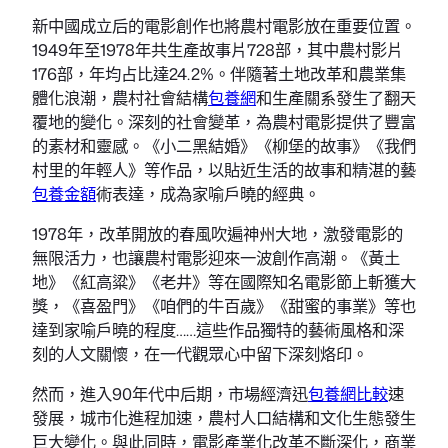
新中國成立后的電影創作也將農村電影放在重要位置。
1949年至1978年共生產故事片728部，其中農村影片
176部，年均占比達24.2%。伴隨著土地改革和農業集
體化浪潮，農村社會結構
包養網
和生產關系發生了翻天
覆地的變化。深刻的社會變革，為農村電影提供了豐富
的素材和靈感。《小二黑結婚》《柳堡的故事》《我們
村里的年輕人》等作品，以貼近生活的故事和精湛的藝
包養金額
術表達，成為家喻戶曉的經典。
1978年，改革開放的春風吹遍神州大地，激發電影的
無限活力，也讓農村電影迎來一波創作高潮。《黃土
地》《紅高粱》《老井》等在國際知名電影節上斬獲大
獎，《喜盈門》《咱們的牛百歲》《甜蜜的事業》等也
達到家喻戶曉的程度……這些作品獨特的藝術風格和深
刻的人文關懷，在一代觀眾心中留下深刻烙印。
然而，進入90年代中后期，市場經濟迅
包養網比較
速
發展，城市化進程加速，農村人口結構和文化生態發生
巨大變化。與此同時，電影產業化改革不斷深化，商業