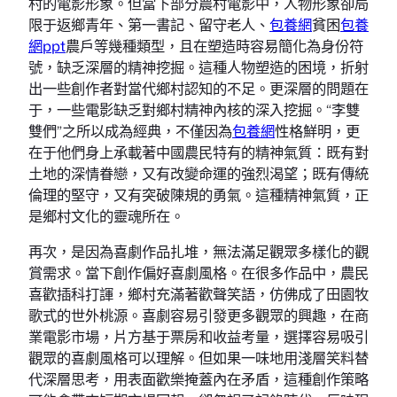
村的電影形象。但當下部分農村電影中，人物形象卻局
限于返鄉青年、第一書記、留守老人、
包養網
貧困
包養
網ppt
農戶等幾種類型，且在塑造時容易簡化為身份符
號，缺乏深層的精神挖掘。這種人物塑造的困境，折射
出一些創作者對當代鄉村認知的不足。更深層的問題在
于，一些電影缺乏對鄉村精神內核的深入挖掘。“李雙
雙們”之所以成為經典，不僅因為
包養網
性格鮮明，更
在于他們身上承載著中國農民特有的精神氣質：既有對
土地的深情眷戀，又有改變命運的強烈渴望；既有傳統
倫理的堅守，又有突破陳規的勇氣。這種精神氣質，正
是鄉村文化的靈魂所在。
再次，是因為喜劇作品扎堆，無法滿足觀眾多樣化的觀
賞需求。當下創作偏好喜劇風格。在很多作品中，農民
喜歡插科打諢，鄉村充滿著歡聲笑語，仿佛成了田園牧
歌式的世外桃源。喜劇容易引發更多觀眾的興趣，在商
業電影市場，片方基于票房和收益考量，選擇容易吸引
觀眾的喜劇風格可以理解。但如果一味地用淺層笑料替
代深層思考，用表面歡樂掩蓋內在矛盾，這種創作策略