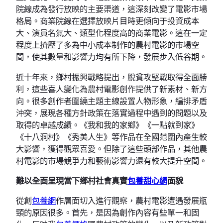
院線成為發行放映的主要渠道，這深刻改變了電影市場
格局。商業院線在選擇放映片目時更傾向于投資成本
大、演員名氣大、類型化程度高的商業電影。這在一定
程度上擠壓了多為中小成本制作的農村電影的市場空
間，使其數量和影響力均有所下降，發展步入低谷期。
近十年來，鄉村振興戰略提出，脫貧攻堅戰取得全面勝
利，這些喜人變化為農村電影創作提供了新素材、新方
向。很多創作者圍繞主題主線設置人物形象，編排矛盾
沖突，展現各種方針政策在落實過程中遇到的問題以及
取得的卓越成績。《我和我的家鄉》《一點就到家》
《十八洞村》《秀美人生》等作品在全國范圍內產生較
大影響，獲得觀眾喜愛。但除了這些頭部作品，其他農
村電影的市場競爭力和藝術影響力還有較大提升空間。
難以全面呈現當下鄉村社會真實
包養甜心網
面貌
從創
包養網
作層面切入進行觀察，農村電影遭遇發展瓶
頸的原因很多。首先，是因為創作內容有些單一和固