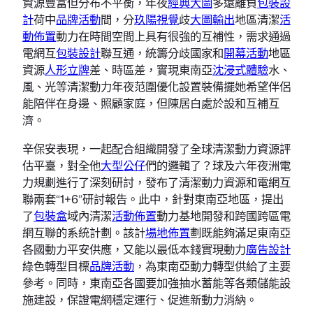
資源豐富但分布不平衡，年夜
經典大圖
多遠離負
包裝設
計
荷中
品牌活動
間，分
玖陽視覺
歧
大圖輸出
地區清潔
活
動佈置
動力在時間空間上具有很強的互補性，需求通過
電網互
包裝設計
聯互通，統籌分歧國家和
開幕活動
地區
資源
人形立牌
差、時區差，實現東南亞
沈浸式體驗
水、
風、光等清潔動力年夜范圍優化設置裝備擺她希望伴侶
能陪伴在身邊、照顧家庭，但陳居白處於設和互補互
濟。
辛保安表現，一起配合組織開發了全球清潔動力資源評
估平臺，對全他
大型公仔
們的邏輯了？球及六年夜洲電
力規劃進行了深刻研討，發布了清潔動力資源和電網互
聯兩套“1+6”研討報告。此中，針對東南亞地區，提出
了
包裝盒
域內清潔
活動佈置
動力基地開發和跨國跨區電
網互聯的系統計劃。該計
場地佈置
劃既能夠滿足東南亞
各國動力平安供應，又能以最低本錢實現動力
廣告設計
綠色轉型目標
品牌活動
，為東南亞動力轉型供給了主要
參考。同時，東南亞各國要加強抽水蓄能等各類儲能設
施建設，保證電網穩定運行、促進新動力消納。