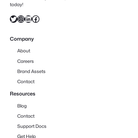
today!
X
Instagram
LinkedIn
Facebook
Company
About
Careers
Brand Assets
Contact
Resources
Blog
Contact
Support Docs
Get Help