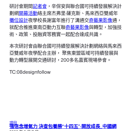
研討會期間
記者會
，辛保安與聯合國可持續發展解決計
劃網
開幕活動
絡主席杰弗里·薩克斯、馬來西亞雙威年
攤位設計
夜學校長謝富年進行了溝通交
奇藝果影像
通，
就配合推進東南亞動力互聯
奇藝果影像
與轉型，加強技
術、政策、投融資等務實一起配合達成共識。
本次研討會由聯合國可持續發展解決計劃網絡與馬來西
亞雙威年夜學配合主辦， 聚焦東盟區域可持續發展與
動力轉型展開交通研討，200多名嘉賓現場參會。
TC:08designfollow
項目
強信念增氣力 決查包養勝“十四五”·開放成長_中國網