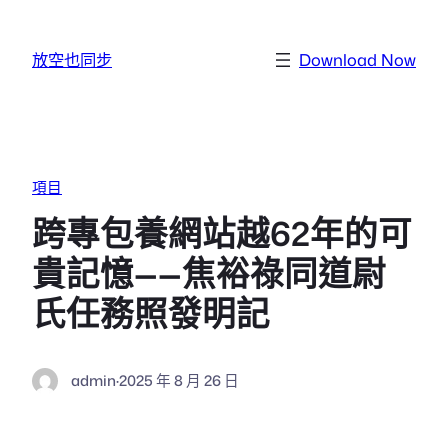
跳至主要內容
放空也同步
Download Now
項目
跨專包養網站越62年的可
貴記憶——焦裕祿同道尉
氏任務照發明記
admin
·
2025 年 8 月 26 日