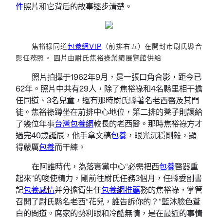
件
照片和它背后的故事逐步清楚。
焦裕祿同道
包養網VIP
（前排右五）在開封市尉氏縣合
影任務照。 圖片由尉氏焦裕祿業績展覽館供給
照片拍攝于1962年9月，是一張口角合影，距今已
62年。照片中共有29人，除了焦裕祿和4名縣里相干擔
任同道、3名兒童，還有那時尉氏縣著名老西醫及其門
徒。焦裕祿蹲坐在前排中心地位，第二排的凳子則讓給
了幾位年事
台灣包養網
較長的老西醫。那時焦裕祿方才
過完40歲誕辰，他手拿文稿
包養
，眼光沉穩剛毅，顯
得嚴厲
包養
而干練。
在阿誰時代，為落實黨中心“必需把西
包養
醫器重
起來”的唆使精力，剛前往尉氏任務3個月，任縣委副書
記
包養感情
并分擔衛生任
包養網推薦
務的焦裕祿，掌管
召開了尉氏縣名老西“花兒，誰告訴你的？”藍沐臉色蒼
白的問道。席家的勢利眼和冷酷無情，是在最近的事情