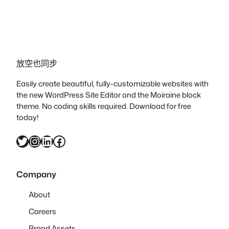
放空也同步
Easily create beautiful, fully-customizable websites with
the new WordPress Site Editor and the Moiraine block
theme. No coding skills required. Download for free
today!
X
Instagram
LinkedIn
Facebook
Company
About
Careers
Brand Assets