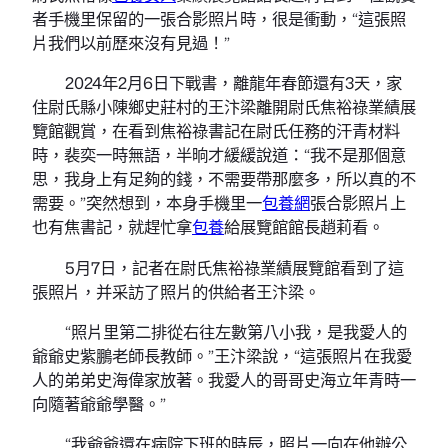
者手機里保留的一張合影照片時，很是衝動，“這張照
片我們以前歷來沒有見過！”
2024年2月6日下戰書，離龍年春節還有3天，家
住尉氏縣小陳鄉史莊村的王汴梁離開尉氏焦裕祿業績展
覽館觀賞，在看到焦裕祿書記在尉氏任務的汗青材料
時，裴奕一時無語，半晌才緩緩說道：“我不是那個意
思，我身上有足夠的錢，不需要帶那麼多，所以真的不
需要。”突然想到，本身手機里一
包養網
張合影照片上
也有焦書記，就趕忙拿
包養
給展覽館館長趙莉看。
5月7日，記者在尉氏焦裕祿業績展覽館看到了這
張照片，并采訪了照片的供給者王汴梁。
“照片里第二排從右往左數第八小我，是我愛人的
爺爺史紫鵬老師長教師。”王汴梁說，“這張照片在我愛
人的弟弟史海偉家放著。我愛人的哥哥史海立年青時一
向隨著爺爺學醫。”
“我爺爺還在病院下班的時辰，照片一向在他辦公