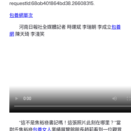
requestId:68ab401864bd38.26608315.
包養網單次
河南日報社全媒體記者 時運斌 李瑞朝 李成立
包養
網
陳天琦 李淺笑
“這不是焦裕祿書記嗎！這張照片此刻在哪里？”當
尉氏焦裕祿
包養女人
業績展覽館館長趙莉看到一位觀賞