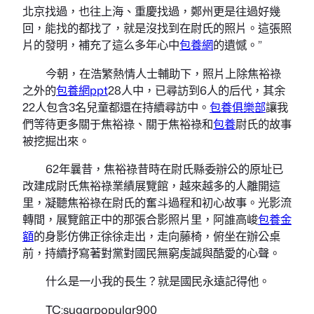
北京找過，也往上海、重慶找過，鄭州更是往過好幾
回，能找的都找了，就是沒找到在尉氏的照片。這張照
片的發明，補充了這么多年心中
包養網
的遺憾。”
今朝，在浩繁熱情人士輔助下，照片上除焦裕祿
之外的
包養網ppt
28人中，已尋訪到6人的后代，其余
22人包含3名兒童都還在持續尋訪中。
包養俱樂部
讓我
們等待更多關于焦裕祿、關于焦裕祿和
包養
尉氏的故事
被挖掘出來。
62年曩昔，焦裕祿昔時在尉氏縣委辦公的原址已
改建成尉氏焦裕祿業績展覽館，越來越多的人離開這
里，凝聽焦裕祿在尉氏的奮斗過程和初心故事。光影流
轉間，展覽館正中的那張合影照片里，阿誰高峻
包養金
額
的身影仿佛正徐徐走出，走向藤椅，俯坐在辦公桌
前，持續抒寫著對黨對國民無窮虔誠與酷愛的心聲。
什么是一小我的長生？就是國民永遠記得他。
TC:sugarpopular900