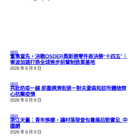
項目
奮勇當先，決戰OSDER奧斯德零件商決勝“十四五”｜
寧波加速打造全球進步前輩制造業基地
2026 年 8 月 9 日
項目
共赴防疫一線 即墨通濟街道一對夫妻森和診所體檢齊
心抗擊疫情
2026 年 8 月 9 日
項目
浙江天臺：青年進鄉，讓村落發查包養展后勁實足_中
國網
2026 年 8 月 9 日