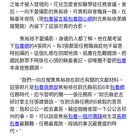
之後才被人發現的。花兒怎麼會知醫帶徒任務會議。會
后，一向不愛攝影的焦裕祿，可貴和與會職員一路，在
縣委年夜院（現
包養留言板
包養甜心網
尉氏焦裕祿業績
展覽館）內留下了這張可貴的合影。
焦裕祿不愛攝影，身邊的人都了解。他在蘭考留
下
包養網
的4張照片，有3張都是任務職員趁他不留意
時拍攝的。這個扎根在田間地頭，挺膺在危難關頭，把
國民群眾不時掛在心頭的縣委書記，卻唯獨不愛把
包養
本身放進鏡頭。
“我們一向在搜集焦裕祿在尉氏有關的文獻材料，
這張照片是
包養俱樂部
焦裕祿在尉氏縣前后6年
包養網
任務時代，迄今發明的獨一一張任務照。”尉氏縣史志
研討室主任張建營說，“在尉氏縣任務的6裴毅的意思
是：我和公公一起去書房，藉這個機會提一下公公去祁
州的事。年，可以說是焦裕
包養一個月價錢
祿生涯
長期
包養
最艱難、任務最風險、經過的事況最豐盛的時
代。”