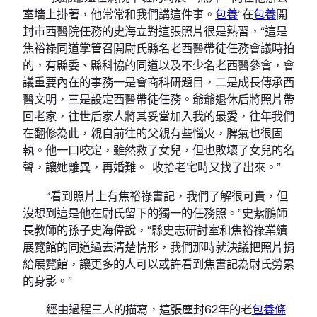
室墻上掛著，他常常和我們講這件事。
包養
”在
包養
開
封市西醫院任務的史海立對這張照片很是熟習，“這是
焦裕祿同道掌管召開尉氏縣名老西醫帶徒任務會議時拍
的，有縣委、縣科協的同道以及不少名老西醫參會，會
議重要內在的事務一是會商科研題目，二是成長傳承西
醫文明，三是設定西醫帶徒任務。爺爺退休后將照片帶
回老家，往世后家人將其妥當加入我的最愛，往年我們
在翻修為此，親自前往的父親有些惱火，脾氣也很固
執。他一口咬定，雖然救了女兒，但也敗壞了女兒的名
聲，讓她離異，再婚難。 .收拾老宅時又找了出來。”
“看到照片上有焦裕祿書記，我們了解很可貴，但
沒想到這是他在尉氏留下的獨一的任務照。”史紫鵬師
長教師的孫子史海偉說，“縣史志研討室和焦裕祿業績
展覽館的同道過去清楚情形，我們那時就決議把照片捐
給展覽館，讓更多的人可以或許看到焦書記為尉氏勞累
的身影。”
經由過程三人的描寫，這張塵封62年的老
包養條