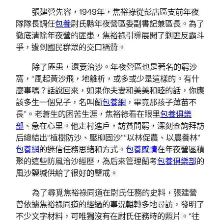
張建營先容，1949年，焦裕祿從彭店區支前年夜
隊隊長調任
包養
尉氏縣年夜營區委副書記兼區長。為了
徹底清除年夜營的匪患，焦裕祿引導展開了剿匪反霸斗
爭，遭到國民群眾的交口稱贊。
除了匪患，還要治沙。年夜營區也是著名的窮沙
窩，“風起黃沙飛，地離析，或多或少是這樣的。有什
麼事嗎？話說回來，如果你夫妻和美美和睦的話，你應
該多生一個兒子，名叫蘭
包養網
，畢竟那孩子薄苗不
長”。老蒼生的困苦生涯，焦裕祿看在眼里
包養俱樂
部
、急在心里。他走村進戶，訪貧問窮，深刻查詢拜訪
后總結出“植樹防沙、壓柳固沙”“以林促農、以農養林”
包養網
的迷信任務思緒和方式。
包養感情
在年夜營區積
聚的這些防風治沙經歷，為后來管理蘭考
包養俱樂部
的
風沙鹽堿供給了很好的鑒戒。
為了尋覓焦裕祿同道在尉氏任務的史料，張建營
曾依據焦裕祿同道的經過的事況輾轉多地尋訪，發明了
不少文字材料，可唯獨沒有在尉氏任務時的照片。“往