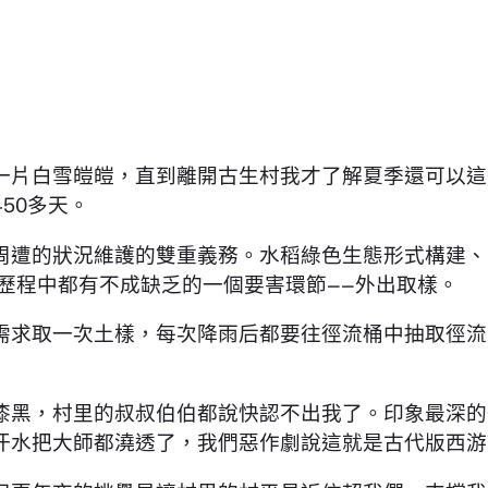
片白雪皚皚，直到離開古生村我才了解夏季還可以這
50多天。
遭的狀況維護的雙重義務。水稻綠色生態形式構建、
歷程中都有不成缺乏的一個要害環節——外出取樣。
取一次土樣，每次降雨后都要往徑流桶中抽取徑流液
黑，村里的叔叔伯伯都說快認不出我了。印象最深的
汗水把大師都澆透了，我們惡作劇說這就是古代版西