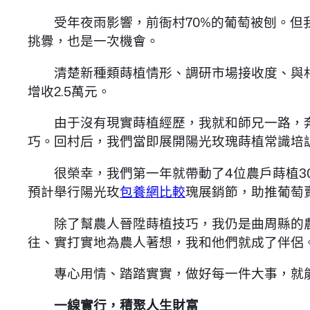
受年夜雨影響，前衙村70%的葡萄被刨。但我
挑釁，也是一次機會。
清楚新種類蒔植情形、調研市場接收度、與村委
增收2.5萬元。
由于沒有現實蒔植經歷，我就和師兄一路，奔
巧。回村后，我們當即展開陽光玫瑰蒔植常識培
很榮幸，我們第一年就帶動了4位農戶蒔植3
預計舉行陽光玫
包養網比較
瑰展銷節，助推葡萄
除了幫農人晉陞蒔植技巧，我仍是曲周縣的農
往、實打實地為農人著想，我和他們就成了伴侶
專心用情、踏踏實實，做好每一件大事，就能
一線實行，積聚人生財富