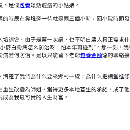
沒。是個
包養
矮矮瘦瘦的小姑娘。
時辰在糞堆旁一待就是兩三個小時，回小院時頭發都
培訓會。由于是第一次講，也不明白農人真正需求什
“小麥白粉病怎么防治呀，怕本年再碰到”。那一刻，
粉病若何防治。是以只能留下老爺
包養金額
爺的聯絡接
清楚了我們為什么要來鄉村一線，為什么把講堂進修
由重生改變為師姐，獲得更多本地蒼生的承認，成了他
況成為我最可貴的人生財富。