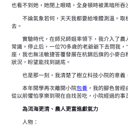
也看不到她，她閉上眼睛，全身頓時被黑暗所吞
不論氣象若何，天天我都要給堆體測溫。取樣的
去。
實驗時代，在師兄師姐率領下，我介入了農人
常識。停止后，一位70多歲的老爺爺下去問我，
座，我也無法敏捷答覆發展在杭錦后旗的小麥白
狀況，盼望能找到謎底。
也是那一刻，我清楚了樹立科技小院的意義，
本年開學再次離開小院
包養
，我的腳色曾經
從以前懼怕享樂到現在自找苦吃，小院經過的事
為洱海更清、農人更富進獻氣力
人物：