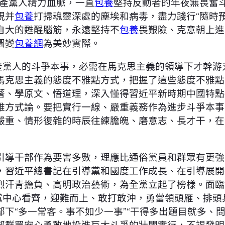
共產黨人精力血脈，一直
包養
堅持反動者的年夜無畏奮
視并
包養
打掃魂靈深處的塵埃和病毒，盡力踐行“隨時
自大的甦醒腦筋，永遠堅持不
包養
畏艱險、克意朝上進
圖變
包養網
為美妙實際。
黨人的斗爭本事，必需在馬克思主義的領導下才幹游
馬克思主義的態度不雅點方式，把握了這些態度不雅點
著、學原文、悟道理，深入懂得習近平新時期中國特點
雅方式論。要把實行一線、嚴重義務作為進步斗爭本事
嚴重、情形復雜的時辰往練膽魄、磨意志、長才干，在
導干部作為要害多數，理應比通俗黨員和群眾有更強
，習近平總書記在引導黨和國度工作成長、在引導展開
烈汗青擔負、高明政治藝術，為全黨立起了榜樣。面臨
的黨中心看齊，迎難而上、敢打敢沖，勇當領頭雁、排
下“多一常客。事不如少一事”“干得多出題目就多、
部群眾安心勇敢地投進巨大斗爭的壯闊實行，不竭發明