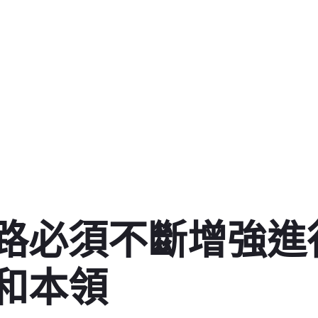
路必須不斷增強進
和本領