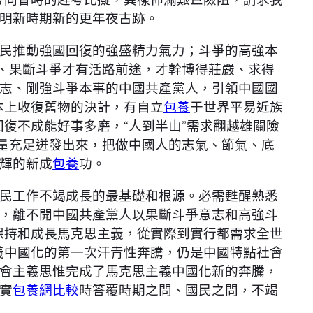
明新時期新的更年夜古跡。
民推動強國回復的強盛精力氣力；斗爭的高強本
戰、果斷斗爭才有活路前途，才幹博得莊嚴、求得
志、剛強斗爭本事的中國共產黨人，引領中國國
本上收復舊物的決計，有自立
包養
于世界平易近族
回復不成能好事多磨，“人到半山”需求翻越雄關險
能量充足迸發出來，把做中國人的志氣、節氣、底
輝的新成
包養
功。
民工作不竭成長的最基礎和根源。必需甦醒熟悉
，離不開中國共產黨人以果斷斗爭意志和高強斗
保持和成長馬克思主義，從實際到實行都需求全世
義中國化的第一次汗青性奔騰，仍是中國特點社會
會主義思惟完成了馬克思主義中國化新的奔騰，
實
包養網比較
時答覆時期之問、國民之問，不竭