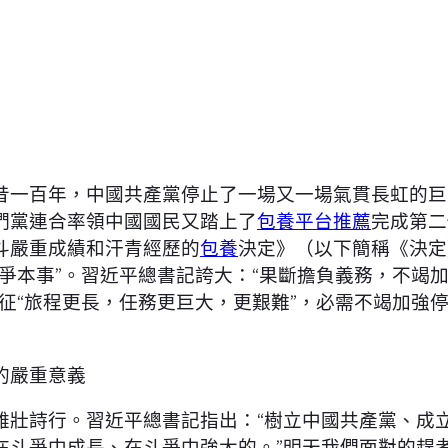
昔一百年，中國共產黨停止了一場又一場氣貫長虹的巨
們黨連合率領中國國民又踏上了
包養平台推薦
完成第二
斗嚴重成績和汗青經歷的
包養
決定》（以下簡稱《決定
爭本事”。習近平總書記誇大：“果斷擔負義務，不竭
征“旅程更長，任務更巨大，更艱難”，必需不竭加強
的嚴重意義
壯詩行。習近平總書記指出：“樹立中國共產黨、成
在斗爭中成長、在斗爭中強大的。”明天我們面對的趕