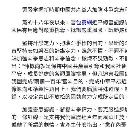
緊緊掌握新時期中國共產黨人加強斗爭意志
黨的十八年夜以來，習
包養網
近平總書記繚
國民有用應對嚴重挑釁、抵御嚴重風險、戰勝嚴
堅持計謀定力、把準斗爭標的目的。果斷的斗
直堅持安如磐石的計謀定力，臨危不懼、不遲不
竭加強斗爭意志和斗爭信念，鍛煉不畏勁敵、不
出：“慷慨向就是保持中國共產黨引導和我國社
平安、成長好處的各類風險挑釁，但凡迫害我國
我國完成‘兩個一百年’奮斗目的、完成中華平易
慷慨向和準繩性題目上，我們要腦筋特殊甦醒、
錯，以咬定青山不放松的固執奮力完成既定目的
加強憂患認識、發揚斗爭精力。要克服進步途
的一條紅線，是支持我們黨歷經百年而風華正茂
偏離了所謂的劇情，會產生什麼指出，“黨在內