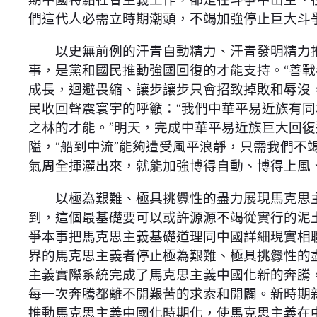
們這代人必需立時期潮頭，不竭加強停止巨大斗
以史無前例的汗青自動精力、汗青發明精力推
事，是黨和國民推動強國回復的才能支持。“善
成長，迴避畏縮、讓步讓步只會招致掉敗和辱沒
民收回聲震寰宇的呼籲：“我們中華平易近族有
之林的才能。”明天，完成中華平易近族巨大回
隘，“船到中流”能夠遭受風平浪靜，只需我們
氣周全揮灑出來，就能加強博得自動、博得上風
以極為艱難、極具挑釁性的盡力展現馬克思主
到，這個最基礎要可以或許源源不竭從實行的泥
爭本事把馬克思主義基礎道理同中國詳細現實相
界的馬克思主義者停止極為艱難、極具挑釁性的
主義實際系統完成了馬克思主義中國化新的奔騰
每一次奔騰都離不開艱苦的求索和開闢。新時期
推動馬克思主義中國化時期化，使馬克思主義在