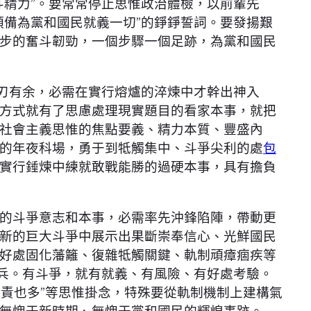
斗精力”。要常常停止思惟政治體檢，以前輩先
預備為黨和國民就義一切”的錚錚誓詞。要發揚艱
步的奮斗韌勁，一個步驟一個足跡，為黨和國民
刃有余，必需在實行熔爐的淬煉中才幹出神入
方式就有了思慮處理現實題目的看家本事，就把
社會主義思惟的焦點要義、精力本質、豐盛內
的年夜科場，勇于到牴觸集中、斗爭尖利的處
包
實行錘煉中練就敢戰能勝的過硬本事，具有擔負
的斗爭意志和本事，必需率先沖鋒陷陣，帶動更
新的巨大斗爭中展示出果斷崇奉信心、光鮮國民
好處固化藩籬、復雜牴觸關鍵、軌制頑瘴痼疾等
頭兵。有斗爭，就有就義、有風險、有好處考驗。
問責也多”等思惟掛念，特殊要從軌制機制上建構氣
無愧于新時期、無愧于黨和國民的輝煌事跡。