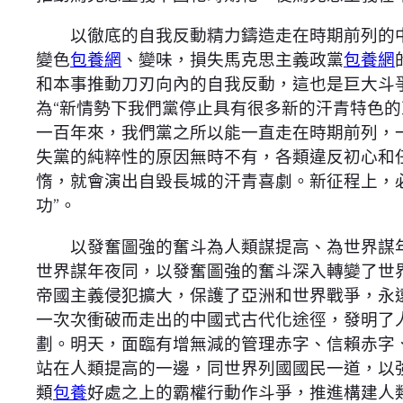
以徹底的自我反動精力鑄造走在時期前列的中國
變色
包養網
、變味，損失馬克思主義政黨
包養網
和本事推動刀刃向內的自我反動，這也是巨大斗爭
為“新情勢下我們黨停止具有很多新的汗青特色
一百年來，我們黨之所以能一直走在時期前列，
失黨的純粹性的原因無時不有，各類違反初心和任
惰，就會演出自毀長城的汗青喜劇。新征程上，必
功”。
以發奮圖強的奮斗為人類謀提高、為世界謀年
世界謀年夜同，以發奮圖強的奮斗深入轉變了世
帝國主義侵犯擴大，保護了亞洲和世界戰爭，永
一次次衝破而走出的中國式古代化途徑，發明了
劃。明天，面臨有增無減的管理赤字、信賴赤字
站在人類提高的一邊，同世界列國國民一道，以
類
包養
好處之上的霸權行動作斗爭，推進構建人