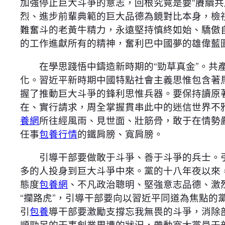
加強停止巨大斗爭的意志，回根究竟是要“賡續
烈、進步前輩典範的巨大品德為鏡對比本身，檢
難奮斗的老黃牛精力，永遠堅持慎終如始、驕傲
的工作進獻所有的精神，奮利巴中國夢的雄偉藍
在學思踐悟中鑄造新時期的“勁草真金”。共產
化。習近平新時期中國特點社會主義思惟包含著
握了推動巨大斗爭的鋒利思惟兵器。要保持讀原
在、實行請求，周全掌握貫串此中的迷信世界不
養網
所往經風雨、見世面、壯筋骨，敢于在情勢
任事
包養行情
的鐵肩膀、寬肩膀。
引導干部要做敢于斗爭、善于斗爭的兵士。引
多的人投身到巨大斗爭中來。黨的十八年夜以來
態度
包養網
、不凡政治聰明、堅強意志品德、激
“攔路虎”，引導干部要向以習近平同道為焦點
引
包養
導干部要激勵支撐忘我無畏的斗爭，消除部
順勁足的干事創業周遭的狀況，帶動寬大黨員干