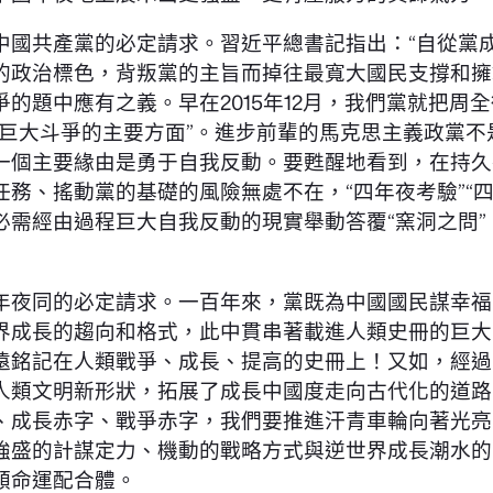
共產黨的必定請求。習近平總書記指出：“自從黨成
的政治標色，背叛黨的主旨而掉往最寬大國民支撐和擁
的題中應有之義。早在2015年12月，我們黨就把周
的巨大斗爭的主要方面”。進步前輩的馬克思主義政黨
一個主要緣由是勇于自我反動。要甦醒地看到，在持久
務、搖動黨的基礎的風險無處不在，“四年夜考驗”“
需經由過程巨大自我反動的現實舉動答覆“窯洞之問”
夜同的必定請求。一百年來，黨既為中國國民謀幸福
界成長的趨向和格式，此中貫串著載進人類史冊的巨大
遠銘記在人類戰爭、成長、提高的史冊上！又如，經過
人類文明新形狀，拓展了成長中國度走向古代化的道路
、成長赤字、戰爭赤字，我們要推進汗青車輪向著光亮
強盛的計謀定力、機動的戰略方式與逆世界成長潮水的
類命運配合體。