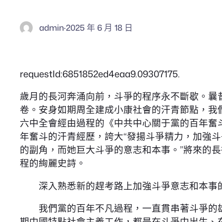
admin
·
2025 年 6 月 18 日
requestId:6851852ed4eaa9.09307175.
歲月的長河奔涌向前，斗爭的程序永不斷歇。曩
卷。安身如期周全建成小康社會的汗青節點，我
六中全會經由過程的《中共中心關于黨的百年奮
年奮斗的汗青經歷，誇大“發揚斗爭精力，加強斗
的副角，而她巨大斗爭的意志和本事。”將來的長
程的絢麗史詩。
深入熟悉新的趕考路上加強斗爭意志和本事
我們黨的百年不凡過程，一直貫串著斗爭的雄
期中國特點社會主義工作，都是在斗爭中出生、