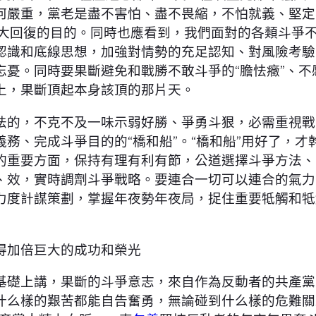
何嚴重，黨老是盡不害怕、盡不畏縮，不怕就義、堅定
大回復的目的。同時也應看到，我們面對的各類斗爭
認識和底線思想，加強對情勢的充足認知、對風險考驗
憂。同時要果斷避免和戰勝不敢斗爭的“膽怯癥”、不愿
上，果斷頂起本身該頂的那片天。
的，不克不及一味示弱好勝、爭勇斗狠，必需重視戰
務、完成斗爭目的的“橋和船”。“橋和船”用好了，
的重要方面，保持有理有利有節，公道選擇斗爭方法、
、效，實時調劑斗爭戰略。要連合一切可以連合的氣力
力度計謀策劃，掌握年夜勢年夜局，捉住重要牴觸和牴
加倍巨大的成功和榮光
礎上講，果斷的斗爭意志，來自作為反動者的共產黨
什么樣的艱苦都能自告奮勇，無論碰到什么樣的危難關