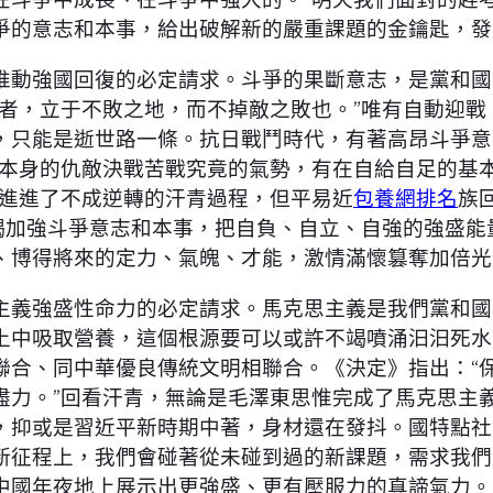
爭的意志和本事，給出破解新的嚴重課題的金鑰匙，發
動強國回復的必定請求。斗爭的果斷意志，是黨和國
戰者，立于不敗之地，而不掉敵之敗也。”唯有自動迎
，只能是逝世路一條。抗日戰鬥時代，有著高昂斗爭意
同本身的仇敵決戰苦戰究竟的氣勢，有在自給自足的基
復進進了不成逆轉的汗青過程，但平易近
包養網排名
族
不竭加強斗爭意志和本事，把自負、自立、自強的強盛
、博得將來的定力、氣魄、才能，激情滿懷篡奪加倍光
義強盛性命力的必定請求。馬克思主義是我們黨和國
土中吸取營養，這個根源要可以或許不竭噴涌汩汩死水
聯合、同中華優良傳統文明相聯合。《決定》指出：“
盡力。”回看汗青，無論是毛澤東思惟完成了馬克思主
，抑或是習近平新時期中著，身材還在發抖。國特點社
新征程上，我們會碰著從未碰到過的新課題，需求我們
中國年夜地上展示出更強盛、更有壓服力的真諦氣力。