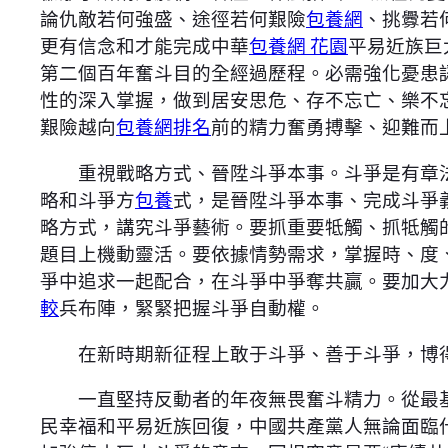
論仇敵若何強盛、途徑若何艱險
包養網
、挑釁若
更有信念和才能完成中華
包養網 花園
平易近族巨
第二個百年奮斗目的全經過歷程。必需強化憂患
性的深入掌握，做到居安思危、存不忘亡、樂不忘
艱險越向
包養網排名
前的精力奮勇搏擊、迎難而
重視戰略方式、晉陞斗爭本事。斗爭是有章法
略和斗爭方
包養
式，是晉陞斗爭本事、完成斗爭義
略方式，講究斗爭藝術。要抓重要牴觸、抓牴觸
題目上機動靈活。要依據情勢需求，掌握時、度
爭中追求一起配合，在斗爭中爭奪共贏。要加大
較
兵布陣，緊緊把握斗爭自動權。
在新時期新征程上敢于斗爭、善于斗爭，博得
一直堅持反動者的年夜無畏奮斗精力。從最基
民幸福和平易近族回復，中國共產黨人無論面臨