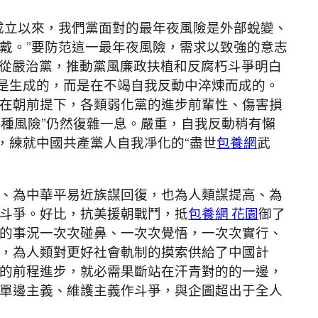
立以來，我們黨面對的最年夜風險是外部蛻變、
戴。”要防范這一最年夜風險，需求以致強的意志
全從嚴治黨，推動黨風廉政扶植和反腐朽斗爭明白
不是生成的，而是在不竭自我反動中淬煉而成的。
在朝前提下，各類弱化黨的進步前輩性、傷害損
四種風險”仍然復雜一息。嚴重，自我反動稍有懶
，練就中國共產黨人自我凈化的“盡世
包養網
武
、為中華平易近族謀回復，也為人類謀提高、為
斗爭。好比，抗美援朝戰鬥，抵
包養網 花園
御了
的事況一次次碰鼻、一次次覺悟，一次次實行、
，為人類對更好社會軌制的摸索供給了中國計
的前程進步，就必需果斷站在汗青對的的一邊，
單邊主義、維護主義作斗爭，與企圖超出于全人