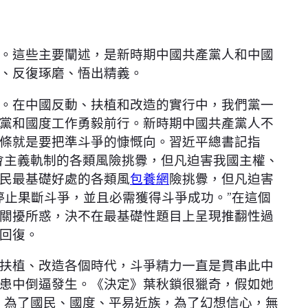
。這些主要闡述，是新時期中國共產黨人和中國
、反復琢磨、悟出精義。
。在中國反動、扶植和改造的實行中，我們黨一
黨和國度工作勇毅前行。新時期中國共產黨人不
條就是要把準斗爭的慷慨向。習近平總書記指
會主義軌制的各類風險挑釁，但凡迫害我國主權、
民最基礎好處的各類風
包養網
險挑釁，但凡迫害
停止果斷斗爭，並且必需獲得斗爭成功。”在這個
關擾所惑，決不在最基礎性題目上呈現推翻性過
回復。
扶植、改造各個時代，斗爭精力一直是貫串此中
患中倒逼發生。《決定》葉秋鎖很獵奇，假如她
，為了國民、國度、平易近族，為了幻想信心，無