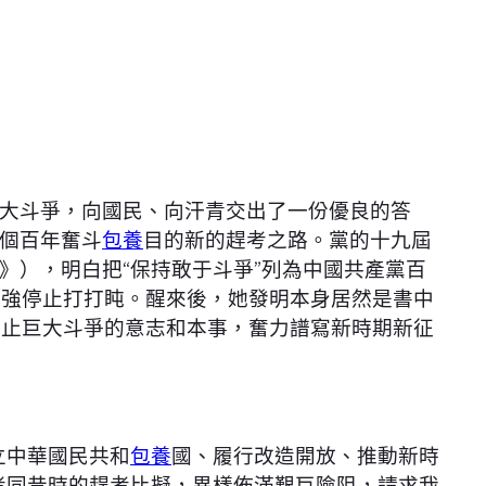
大斗爭，向國民、向汗青交出了一份優良的答
個百年奮斗
包養
目的新的趕考之路。黨的十九屆
》），明白把“保持敢于斗爭”列為中國共產黨百
加強停止打打盹。醒來後，她發明本身居然是書中
停止巨大斗爭的意志和本事，奮力譜寫新時期新征
立中華國民共和
包養
國、履行改造開放、推動新時
考同昔時的趕考比擬，異樣佈滿艱巨險阻，請求我