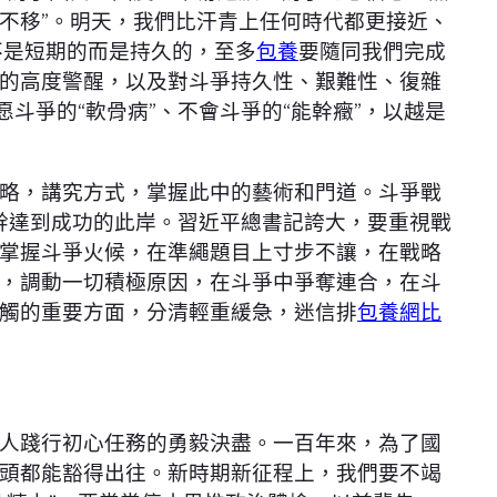
不移”。明天，我們比汗青上任何時代都更接近、
不是短期的而是持久的，至多
包養
要隨同我們完成
的高度警醒，以及對斗爭持久性、艱難性、復雜
斗爭的“軟骨病”、不會斗爭的“能幹癥”，以越是
略，講究方式，掌握此中的藝術和門道。斗爭戰
才幹達到成功的此岸。習近平總書記誇大，要重視戰
掌握斗爭火候，在準繩題目上寸步不讓，在戰略
，調動一切積極原因，在斗爭中爭奪連合，在斗
觸的重要方面，分清輕重緩急，迷信排
包養網比
人踐行初心任務的勇毅決盡。一百年來，為了國
頭都能豁得出往。新時期新征程上，我們要不竭