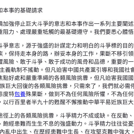
和本事的基礎請求
繞加強停止巨大斗爭的意志和本事作出一系列主要闡述
重阻力、處理嚴重牴觸的最基礎遵守。我們要悉心體悟
爭意志，源于強盛的計謀定力和明白的斗爭標的目的
疾，保持走本身的路，辦妥本身的工作，果斷不移引領
懼風險、敢于斗爭、敢于成功的風骨和品德，重要的一
會主義軌制不搖動。但凡迫害中國共產黨引導和我國社
焦點好處和嚴重準繩的各類風險挑釁，但凡迫害我國國
近族巨大回復的各類風險挑釁，只需來了，我們就必需
態度特
包養
殊果斷，做到不為任何風險所懼，不為任何
，以行百里者半九十的甦醒不懈推動中華平易近族巨大
徑上的各類風險挑釁，斗爭精力不成或缺。在反動、
、飽經患難而生生不息的強盛動力。斗爭精力往往從憂
憂內亂中出生、在歷經患難中生長、在攻堅克難中強大