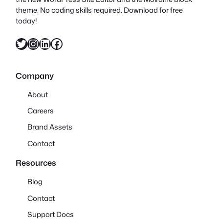
theme. No coding skills required. Download for free
today!
X
Instagram
LinkedIn
Facebook
Company
About
Careers
Brand Assets
Contact
Resources
Blog
Contact
Support Docs