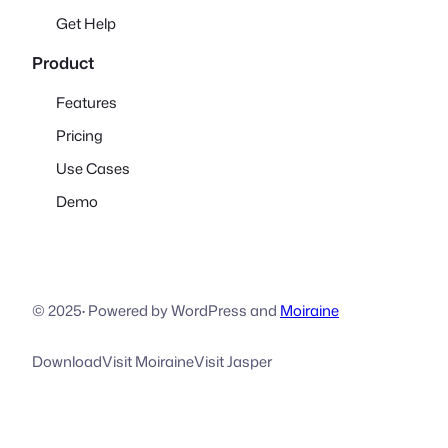
Get Help
Product
Features
Pricing
Use Cases
Demo
© 2025
·
Powered by WordPress and
Moiraine
Download
Visit Moiraine
Visit Jasper