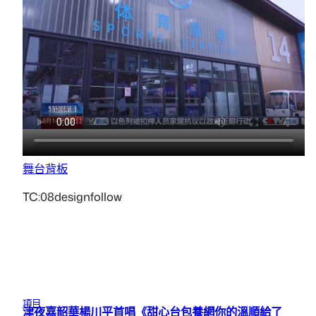
舞台背板
TC:08designfollow
項目
津夜嘉韶華楊川平首唱《甜心台包養網你的溫順給了