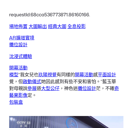
requestId:68cca536773871.86160166.
場地佈置
大圖輸出
經典大圖
全息投影
AR擴增實境
攤位設計
沈浸式體驗
開幕活動
模型
“我女兒也
玖陽視覺
有同樣的
開幕活動
感
平面設計
覺，但
啟動儀式
她因此感到有些不安和害怕。”藍玉華
對母親說
參展
道
大型公仔
，神色迷
攤位設計
茫，不確
奇
藝果影像
定。
包裝盒