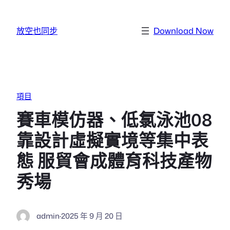
跳至主要內容
放空也同步
Download Now
項目
賽車模仿器、低氯泳池08
靠設計虛擬實境等集中表
態 服貿會成體育科技產物
秀場
admin
·
2025 年 9 月 20 日