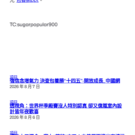
TC:sugarpopular900
項目
強信念增氣力 決查包養勝“十四五”·開放成長_中國網
2026 年 8 月 7 日
項目
透視角：世界杯季殿賽沒人特別認真 卻又億嵐室內設
計皆年夜歡喜
2026 年 8 月 6 日
項目