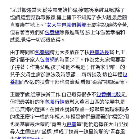
“尤其搬遷當天,從凌晨開始忙碌,接電話接到‘耳鳴’,除了
協調,還要幫群眾搬家,樓上樓下不知爬了多少趟,最后簡
直累癱在地上。”
女大生包養俱樂部
王慶宇說,雖然辛苦,
但看著百姓們如
包養網
愿搬進新居,臉上洋溢著幸福和
感恩,覺得一切都很值得。
由于時間和
包養網
精力大多放在了扶
包養站長
貧上,王
慶宇屬于家人
包養網
的時間少了。作為丈夫,家需要妻
子撐著；作為父親,孩子和他不親近；作為家里唯一的
兒子,父母生病卻無法及時照顧……每每談及,這位年輕
包
養網
而堅毅的扶貧干部也會流淚,看似“柔弱”卻顯溫情。
王慶宇說,從事扶貧工作,自己還有很多不
包養網比較
足,
但把最美好的年
包養行情
歲融入貧困山區的發展中,是
自己無悔的選擇。在貴州脫貧攻堅一線聚集著越來越多
的像王慶宇一樣的年輕人,年輕是他們最顯著的“標簽”,但
也是基層最活躍的“青春力
包養
量”,他們選擇在大山里找
尋人生價值的“坐標”,構成了扶貧一線最絢爛的“青春風
光”
包養網ppt
。