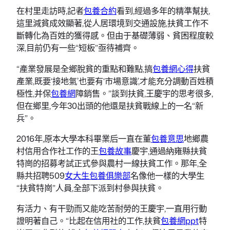
在村里走訪時,記者
包養合約
看到,經過多年的精準幫扶,
這里減貧成效顯著,從人居環境到交通設施,扶貧工作不
斷轉化為百姓的獲得感。但由于基礎薄弱、貧困程度較
深,目前仍有一些“短板”亟待補齊。
“產業發展是全鄉脫貧的重點和難點,搞
包養網心得
扶貧
產業,既要‘接地氣’也要有‘市場意識’,才能充分調動百姓積
極性,并保
包養網
障銷售。”談到扶貧,王慶宇的思考很多,
但在鄉里,今年30出頭的他還是扶貧戰線上的一名“新
兵”。
2016年,原本大學本科畢業后一直在董
包養意思
地鄉農
村信用合作社工作的王
包養故事
慶宇,通過納雍縣扶貧
特崗的招募考試正式參與農村一線扶貧工作。那年,全
縣共招聘509
女大生包養俱樂部
名像他一樣的大學生
“扶貧特崗”人員,全部下派到村參與扶貧。
有活力、有干勁而又能吃苦耐勞的王慶宇,一直用行動
證明著自己。“比起在信用社的工作,扶貧
包養網ppt
特