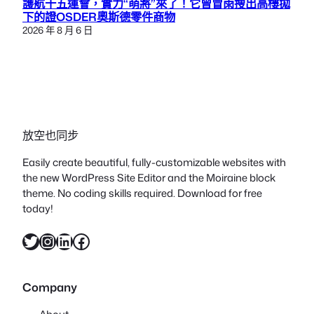
護航十五運會，實力“萌將”來了！它曾冒雨搜出高樓拋
下的證OSDER奧斯德零件商物
2026 年 8 月 6 日
放空也同步
Easily create beautiful, fully-customizable websites with
the new WordPress Site Editor and the Moiraine block
theme. No coding skills required. Download for free
today!
X
Instagram
LinkedIn
Facebook
Company