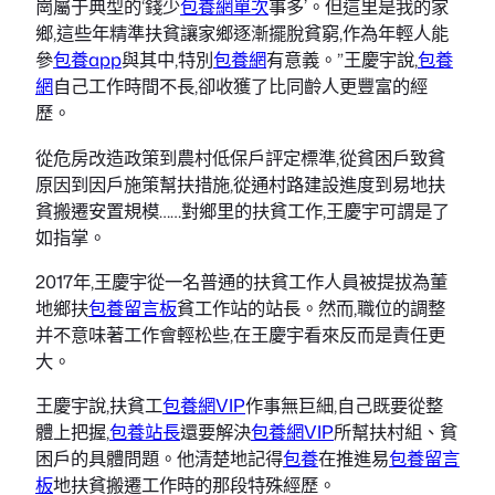
崗屬于典型的‘錢少
包養網單次
事多’。但這里是我的家
鄉,這些年精準扶貧讓家鄉逐漸擺脫貧窮,作為年輕人能
參
包養app
與其中,特別
包養網
有意義。”王慶宇說,
包養
網
自己工作時間不長,卻收獲了比同齡人更豐富的經
歷。
從危房改造政策到農村低保戶評定標準,從貧困戶致貧
原因到因戶施策幫扶措施,從通村路建設進度到易地扶
貧搬遷安置規模……對鄉里的扶貧工作,王慶宇可謂是了
如指掌。
2017年,王慶宇從一名普通的扶貧工作人員被提拔為董
地鄉扶
包養留言板
貧工作站的站長。然而,職位的調整
并不意味著工作會輕松些,在王慶宇看來反而是責任更
大。
王慶宇說,扶貧工
包養網VIP
作事無巨細,自己既要從整
體上把握,
包養站長
還要解決
包養網VIP
所幫扶村組、貧
困戶的具體問題。他清楚地記得
包養
在推進易
包養留言
板
地扶貧搬遷工作時的那段特殊經歷。