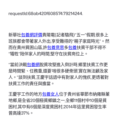
requestId:68ab420f608574.79214244.
新華社
包養網評價
貴陽電(記者駱飛)“五一”假期,很多上
班族都會帶著家人外出,享受難得的“親子家庭時光”。然
而在貴州貧困山區,許
包養意思
多
包養
扶貧干部不得不
“犧牲”陪伴家人的時間,堅守在扶貧崗位上。
“當前決戰
包養網
脫貧攻堅進入倒計時,鄉里扶貧工作更
是時間緊、任務重,還要‘啃很多硬骨頭’,實在無法顧及家
人。”談到扶貧,王慶宇話語中有對家人的愧疚,更透著對
扶貧工作的責任與擔當。
王慶宇工作的地方
包養女人
位于貴州省畢節市納雍縣董
地鄉,是全省20個極貧鄉鎮之一,全鄉11個村中10個是貧
困村,其中有6個是深度貧困村,2014年這里貧困發生率
曾高達37%。