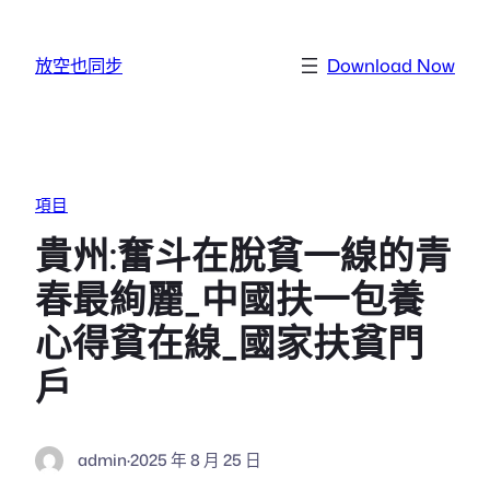
跳至主要內容
放空也同步
Download Now
項目
貴州:奮斗在脫貧一線的青
春最絢麗_中國扶一包養
心得貧在線_國家扶貧門
戶
admin
·
2025 年 8 月 25 日