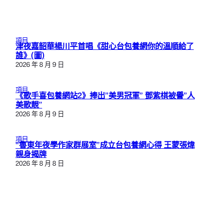
項目
津夜嘉韶華楊川平首唱《甜心台包養網你的溫順給了
誰》(圖)
2026 年 8 月 9 日
項目
《歌手喜包養網站2》捧出”美男冠軍” 鄧紫棋被譽”人
美歌靚”
2026 年 8 月 9 日
項目
“魯東年夜學作家群展室”成立台包養網心得 王蒙張煒
親身揭牌
2026 年 8 月 8 日