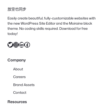
放空也同步
Easily create beautiful, fully-customizable websites with
the new WordPress Site Editor and the Moiraine block
theme. No coding skills required. Download for free
today!
X
Instagram
LinkedIn
Facebook
Company
About
Careers
Brand Assets
Contact
Resources