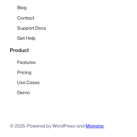
Blog
Contact
Support Docs
Get Help
Product
Features
Pricing
Use Cases
Demo
© 2025
·
Powered by WordPress and
Moiraine