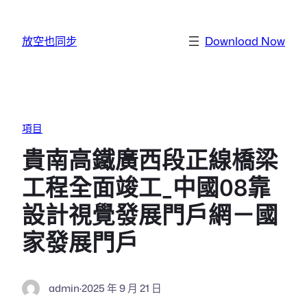
跳至主要內容
放空也同步
Download Now
項目
貴南高鐵廣西段正線橋梁
工程全面竣工_中國08靠
設計視覺發展門戶網－國
家發展門戶
admin
·
2025 年 9 月 21 日