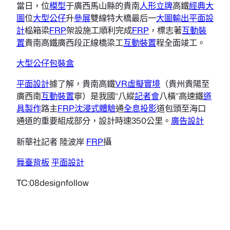
當日，位
模型
于廣西馬山縣的貴南
人形立牌
高鐵
經典大
圖
位
大型公仔
升
參展
雙線特大橋最后一
大圖輸出
平面設
計
榀箱梁
FRP
架設施工順利完成
FRP
，標志著
互動裝
置
貴南高鐵廣西段正線橋梁工
互動裝置
程全面竣工。
大型公仔
包裝盒
平面設計
據了解，貴南高鐵
VR虛擬實境
（貴州貴陽至
廣西南
互動裝置
寧）是我國“八縱
記者會
八橫”高速鐵
道
具製作
路主
FRP
沈浸式體驗
通
全息投影
道包頭至海口
通道的重要組成部分，設計時速350公里。
廣告設計
新華社記者 陸波岸
FRP
攝
舞臺背板
平面設計
TC:08designfollow