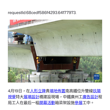
requestId:68cedf586f4293.64177973.
4月19日，在
人形立牌
貴
場地佈置
南高鐵位升雙線
玖陽
視覺
特大
展場設計
橋建設現場，中鐵廣州工
廣告設計
程
局工人在最后一榀
開幕活動
箱梁架設施
參展
工中。