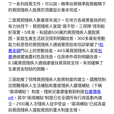
了一系列政策文件，可以說，精準扶貧精準脫貧戰略下
的貧困殘疾人脫貧的頂層設計基本完成。
二是貧困殘疾人數量逐年減少。在地方各級黨委政府的
有力扶持下，貧困殘疾人家庭“兩不愁、三保障”得到較
好落實。5年來，有超過500萬的貧困殘疾人擺脫貧
困，家庭生產生活狀況得到明顯改善，300多萬有勞動
能力和意愿的貧困殘疾人通過實用技術培訓掌握了1
包
養金額
門以上的勞動技能，44.5萬貧困殘疾人家庭
包
養
通過實施農村危房改造，住房條件得到明顯改善，
8.3萬貧困殘疾人通過康復扶貧貸款支持，有效緩解了
生產資金短缺的困難。
三是助推了保障貧困殘疾人脫貧制度的建立。國務院制
定困難殘疾人生活補貼和重度殘疾人護理補貼（下稱
“兩項補貼”）制度、殘疾兒童康復救助制度
包養價格
ptt
，其中“兩項補貼”制度已在全國所有行政區劃內建
立，2100萬人次殘疾人從中受益，“兩項補貼”已成為當
前貧困殘疾人擺脫貧困的重大制度支撐。