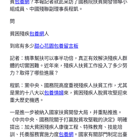
貧
包養網
？本報記者就此采訪了國務院扶貧開發領導小
組成員、中國殘聯副理事長程凱。
問
貧困殘疾
包養網
人
到底有多少
甜心花園
包養留言板
記者：精準幫扶可以事半功倍，真正有效解決殘疾人群
體的切實困難。近年來，殘疾人扶貧工作投入了多少努
力？取得了哪些進展？
程凱：黨中央、國務院高度重視殘疾人扶貧工作，尤其
是黨的十八大以
包養情婦
來，貧困殘疾人脫貧攻堅迎來
重大歷史機遇。
一是進一步被納入國家扶貧開發大局，并重點推進。
《中共中央、國務院關于打贏脫貧攻堅戰的決定》明確
提出：加大貧困殘疾人康復工程、特殊教育、技能培
訓、托養服務實施力度
包養網
。國家有關部門制定出臺