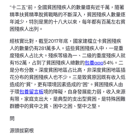
“十二五”前，全國貧困殘疾人的數量還有近千萬，隨著
精準扶貧精準脫貧戰略的不斷深入，貧困殘疾人數量逐
年減少，特別是黨的十八大以來，每年都有百萬左右貧
困殘疾人出列。
經核實比對，截至2017年底，國家建檔立卡貧困殘疾
人的數量仍有281萬多人。這些貧困殘疾人中，一是重
度殘疾人占比大。殘疾等級為一、二級的重度殘疾人就
有152萬，占到了貧困殘疾人總數的
包養app
54%。二
是分布分散。深度貧困地區占比高，非深度貧困地區插
花分布的貧困殘疾人也不少。三是致貧原因既有收入低
造成的“貧”，更有環境因素造成的“困”。貧困殘疾人由
于環
包養留言板
境的障礙，自身發展能力弱，收入來源
有限，家庭支出大，是典型的支出型貧困，是特殊困難
群體中的貧中之貧、困中之困、堅中之堅。
問
源頭拔窮根