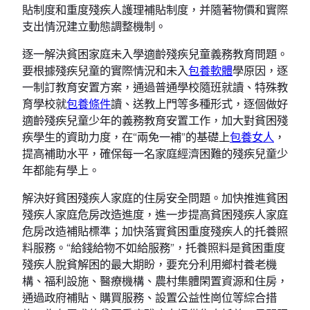
貼制度和重度殘疾人護理補貼制度，并隨著物價和實際
支出情況建立動態調整機制。
逐一解決貧困家庭未入學適齡殘疾兒童義務教育問題。
要根據殘疾兒童的實際情況和未入
包養軟體
學原因，逐
一制訂教育安置方案，通過普通學校隨班就讀、特殊教
育學校就
包養條件
讀、送教上門等多種形式，逐個做好
適齡殘疾兒童少年的義務教育安置工作，加大對貧困殘
疾學生的資助力度，在“兩免一補”的基礎上
包養女人
，
提高補助水平，確保每一名家庭經濟困難的殘疾兒童少
年都能有學上。
解決好貧困殘疾人家庭的住房安全問題。加快推進貧困
殘疾人家庭危房改造進度，進一步提高貧困殘疾人家庭
危房改造補貼標準；加快落實貧困重度殘疾人的托養照
料服務。“給錢給物不如給服務”，托養照料是貧困重度
殘疾人脫貧解困的最大期盼，要充分利用鄉村養老機
構、福利設施、醫療機構、農村集體閑置資源和住房，
通過政府補貼、購買服務、設置公益性崗位等綜合措