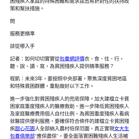
困殘疾人家庭的特殊困難和需求提出有針對性的扶持政
策和幫扶措施。
問
服務更精準
該從哪入手
記者：如何切切實實從
包養網評價
衣、食、住、行，
聽、說、讀、寫，為貧困殘疾人提供精準服務？
程凱：未來3年，要按照中央部署，聚焦深度貧困地區
和特殊貧困群體，重點做好以下工作。
進一步強化對貧困殘疾人的兜底保障。加大建檔立卡貧
困家庭重度殘疾人的醫療救助，進一步降低貧困殘疾人
及家庭醫療費用個人自付比例，為貧困重度殘疾人看病
就醫提供便利服務，要確保符合條件的建檔立卡貧困殘
疾
甜心花園
人全部納入農村低保范圍，真正實現
女大生
包養俱樂部
“應保盡保”，要全面落實困難殘疾人生活補