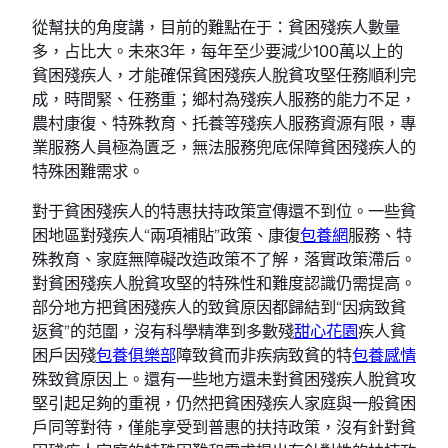
從幫扶的角度講，目前的難點在于：貧困殘疾人數量
多，占比大。未來3年，每年至少要減少100萬以上的
貧困殘疾人，才能確保貧困殘疾人脫貧攻堅任務順利完
成，時間緊、任務重；鄉村為殘疾人服務的能力不足，
農村康復、特殊教育、托養等殘疾人服務資源有限，專
業服務人員極為匱乏，無法服務兜底保障貧困殘疾人的
特殊困難需求。
對于貧困殘疾人的特惠扶持政策宣傳還不到位。一些貧
困地區對殘疾人“兩項補貼”政策、康復
包養網
服務、特
殊教育、家庭無障礙改造政策不了解，落實政策滯后。
對貧困殘疾人脫貧攻堅的特殊性和難度認識仍需提高。
部分地方把貧困殘疾人的致貧原因都歸結到“因病致貧
返貧”的范圍，沒有科學精準到多數殘
甜心花園
疾人貧
困戶因殘
包養俱樂部
障致貧而非疾病致貧的特
包養感情
殊致貧原因上。還有一些地方還未對貧困殘疾人脫貧攻
堅引起足夠的重視，仍然把貧困殘疾人家庭與一般貧困
戶同等對待，僅能享受到普惠的扶持政策，沒有針對貧