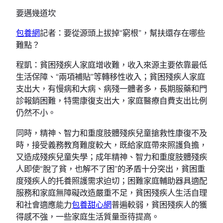
要邁幾道坎
包養網
記者：要從源頭上拔掉“窮根”，幫扶還存在哪些
難點？
程凱：貧困殘疾人家庭增收難，收入來源主要依靠最低
生活保障、“兩項補貼”等轉移性收入；貧困殘疾人家庭
支出大，有慢病和大病、病殘一體者多，長期服藥和門
診報銷困難，特需康復支出大，家庭醫療自費支出比例
仍然不小。
同時，精神、智力和重度肢體殘疾兒童搶救性康復不及
時，接受義務教育難度較大，既給家庭帶來照護負擔，
又造成殘疾兒童失學；成年精神、智力和重度肢體殘疾
人即使“脫了貧，也解不了困”的矛盾十分突出，貧困重
度殘疾人的托養照護需求迫切；困難家庭輔助器具適配
服務和家庭無障礙改造嚴重不足，貧困殘疾人生活自理
和社會適應能力
包養甜心網
普遍較弱，貧困殘疾人的獲
得感不強，一些家庭生活質量亟待提高。