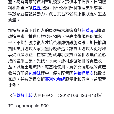
施，為有需求的貧困重度殘疾人提供集中托養、日間照
料和鄰里照護
包養
服務，降低家庭照料護理支出成本，
釋放家庭看護勞動力，改善其基本公共服務狀況和生活
質量。
加快解決貧困殘疾人的康復需求和家庭無
包養app
障礙
改造需求。推進農村殘疾預防，提高康復服務保障水
平，不斷加強康復人才培養和康復設施建設，加快推動
貧困重度殘疾人家庭無障礙改造；讓貧困殘疾人更好地
享受資產收益。在確定財政專項扶貧資金和涉農資金形
成的設施農業、光伏、水電、鄉村旅游項目等資產收
益，以及土地流轉、宅基地使用、資源開發形成的資產
收益分配過
包養妹
程中，優先配置因
包養網單次
殘致貧
家庭，并適當提高折
臺灣包養網
股量化和資產收益配置
比例。
《
包養網比較
人民日報 》（ 2018年06月26日 13 版）
TC:sugarpopular900