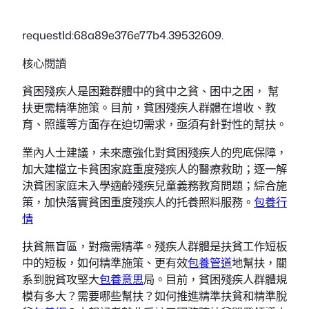
requestId:68a89e376e77b4.39532609.
核心閱讀
貧困殘疾人是困難群體中的貧中之貧、困中之困， 幫
扶更需精準施策。目前，貧困殘疾人群體在增收、教
育、照護等方面存在迫切需求，亟須有針對性的幫扶。
業內人士建議，未來應強化對貧困殘疾人的兜底保障，
加大建檔立卡貧困家庭重度殘疾人的醫療救助；逐一解
決貧困家庭未入學適齡殘疾兒童義務教育問題；綜合施
策，加快落實貧困重度殘疾人的托養照料服務。
包養行
情
扶貧無盲區，對癥需精準。殘疾人群體是扶貧工作短板
中的短板，如何精準施策、更有效
包養管道
地幫扶，關
系到脫貧攻堅大
包養意思
局。目前，貧困殘疾人群體規
模有多大？需要哪些幫扶？如何推進精準扶貧和精準脫