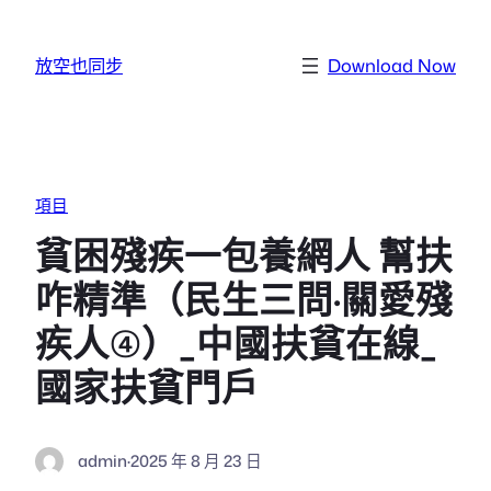
跳至主要內容
放空也同步
Download Now
項目
貧困殘疾一包養網人 幫扶
咋精準（民生三問·關愛殘
疾人④）_中國扶貧在線_
國家扶貧門戶
admin
·
2025 年 8 月 23 日