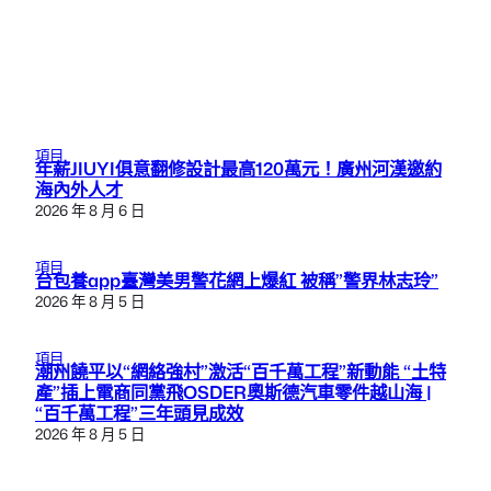
項目
年薪JIUYI俱意翻修設計最高120萬元！廣州河漢邀約
海內外人才
2026 年 8 月 6 日
項目
台包養app臺灣美男警花網上爆紅 被稱”警界林志玲”
2026 年 8 月 5 日
項目
潮州饒平以“網絡強村”激活“百千萬工程”新動能 “土特
產”插上電商同黨飛OSDER奧斯德汽車零件越山海 |
“百千萬工程”三年頭見成效
2026 年 8 月 5 日