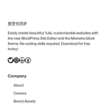
放空也同步
Easily create beautiful, fully-customizable websites with
the new WordPress Site Editor and the Moiraine block
theme. No coding skills required. Download for free
today!
X
Instagram
LinkedIn
Facebook
Company
About
Careers
Brand Assets